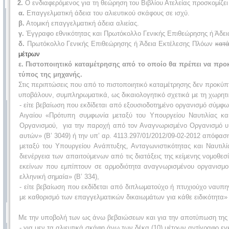
2.
Ο ενδιαφερόμενος για τη θεώρηση του Βιβλίου Ατελείας προσκομίζει
α.
Επαγγελματική άδεια του αλιευτικού σκάφους σε ισχύ.
β.
Ατομική επαγγελματική άδεια αλιείας.
γ.
Έγγραφο εθνικότητας και Πρωτόκολλο Γενικής Επιθεώρησης ή Άδεια
δ.
Πρωτόκολλο Γενικής Επιθεώρησης ή Άδεια Εκτέλεσης Πλόων
κατά
μέτρων
ε.
Πιστοποιητικό καταμέτρησης από το οποίο θα πρέπει να προκ
τύπος της μηχανής.
Στις περιπτώσεις που από το πιστοποιητικό καταμέτρησης δεν προκύπ
υποβάλουν, συμπληρωματικά, ως δικαιολογητικό σχετικά με τη χωρητ
- είτε βεβαίωση που εκδίδεται από εξουσιοδοτημένο οργανισμό σύμφω
Αιγαίου «Πρότυπη συμφωνία μεταξύ του Υπουργείου Ναυτιλίας κα
Οργανισμού, για την παροχή από τον Αναγνωρισμένο Οργανισμό υπη
αυτών» (Β’ 3049) ή την υπ’ αρ. 4113.297/01/2012/09-02-2012 απόφα
μεταξύ του Υπουργείου Ανάπτυξης, Ανταγωνιστικότητας και Ναυτιλ
διενέργεια των απαιτούμενων από τις διατάξεις της κείμενης νομοθ
εκείνων που εμπίπτουν σε αρμοδιότητα αναγνωρισμένου οργανισμο
ελληνική σημαία» (Β’ 334),
- είτε βεβαίωση που εκδίδεται από διπλωματούχο ή πτυχιούχο ναυπ
με καθορισμό των επαγγελματικών δικαιωμάτων για κάθε ειδικότητα» (
Με την υποβολή των ως άνω βεβαιώσεων και για την αποτύπωση της
- για μεν τα αλιευτικά σκάφη άνω των δέκα (10) μέτρων αντίγραφο εγ