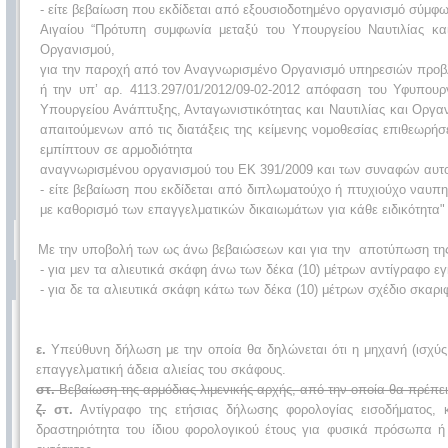
- είτε βεβαίωση που εκδίδεται από εξουσιοδοτημένο οργανισμό σύμφω
Αιγαίου “Πρότυπη συμφωνία μεταξύ του Υπουργείου Ναυτιλίας κα
Οργανισμού,
για την παροχή από τον Αναγνωρισμένο Οργανισμό υπηρεσιών προβλεπ
ή την υπ’ αρ. 4113.297/01/2012/09-02-2012 απόφαση του Υφυπουρ
Υπουργείου Ανάπτυξης, Ανταγωνιστικότητας και Ναυτιλίας και Οργαν
απαιτούμενων από τις διατάξεις της κείμενης νομοθεσίας επιθεωρή
εμπίπτουν σε αρμοδιότητα
αναγνωρισμένου οργανισμού του ΕΚ 391/2009 και των συναφών αυτού 
- είτε βεβαίωση που εκδίδεται από διπλωματούχο ή πτυχιούχο ναυπ
με καθορισμό των επαγγελματικών δικαιωμάτων για κάθε ειδικότητα" (
Με την υποβολή των ως άνω βεβαιώσεων και για την αποτύπωση τη
- για μεν τα αλιευτικά σκάφη άνω των δέκα (10) μέτρων αντίγραφο εγ
- για δε τα αλιευτικά σκάφη κάτω των δέκα (10) μέτρων σχέδιο σκαρι
ε.
Υπεύθυνη δήλωση με την οποία θα δηλώνεται ότι η μηχανή (ισχύς,
επαγγελματική άδεια αλιείας του σκάφους.
στ.
Βεβαίωση της αρμόδιας λιμενικής αρχής, από την οποία θα πρέπει 
ζ.
στ.
Αντίγραφο της ετήσιας δήλωσης φορολογίας εισοδήματος, κ
δραστηριότητα του ίδιου φορολογικού έτους για φυσικά πρόσωπα 