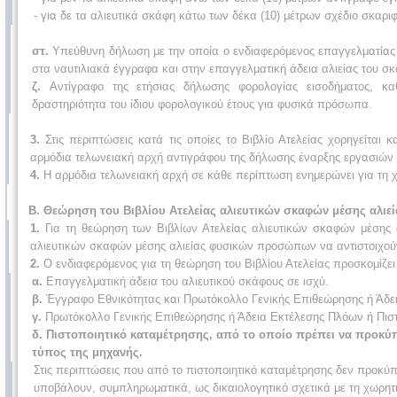
- για δε τα αλιευτικά σκάφη κάτω των δέκα (10) μέτρων σχέδιο σκαρι
στ.
Υπεύθυνη δήλωση με την οποία ο ενδιαφερόμενος επαγγελματίας αλ
στα ναυτιλιακά έγγραφα και στην επαγγελματική άδεια αλιείας του σ
ζ.
Αντίγραφο της ετήσιας δήλωσης φορολογίας εισοδήματος, κα
δραστηριότητα του ίδιου φορολογικού έτους για φυσικά πρόσωπα.
3.
Στις περιπτώσεις κατά τις οποίες το Βιβλίο Ατελείας χορηγείται
αρμόδια τελωνειακή αρχή αντιγράφου της δήλωσης έναρξης εργασιών δ
4.
Η αρμόδια τελωνειακή αρχή σε κάθε περίπτωση ενημερώνει για τη χο
Β.
Θεώρηση του Βιβλίου Ατελείας αλιευτικών σκαφών μέσης αλιεί
1.
Για τη θεώρηση των Βιβλίων Ατελείας αλιευτικών σκαφών μέσης αλ
αλιευτικών σκαφών μέσης αλιείας φυσικών προσώπων να αντιστοιχούν
2.
Ο ενδιαφερόμενος για τη θεώρηση του Βιβλίου Ατελείας προσκομίζει
α.
Επαγγελματική άδεια του αλιευτικού σκάφους σε ισχύ.
β.
Έγγραφο Εθνικότητας και Πρωτόκολλο Γενικής Επιθεώρησης ή Άδει
γ.
Πρωτόκολλο Γενικής Επιθεώρησης ή Άδεια Εκτέλεσης Πλόων ή Πιστο
δ. Πιστοποιητικό καταμέτρησης, από το οποίο πρέπει να προκύ
τύπος της μηχανής.
Στις περιπτώσεις που από το πιστοποιητικό καταμέτρησης δεν προκύπ
υποβάλουν, συμπληρωματικά, ως δικαιολογητικό σχετικά με τη χωρη