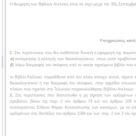
Η θεώρηση των Βιβλίων Ατελείας είναι σε ισχύ μέχρι την 30η Σεπτεμβρ
Υποχρεώσεις κατόχ
1.
Στις περιπτώσεις που δεν καθίσταται δυνατή η εφαρμογή της παρού
α)
κατάργησης ή αλλαγής των δικαιολογητικών, όπως αυτά προβλέπον
β
) λόγω διαγραφής του σκάφους από τα οικεία τηρούμενα βιβλία που 
το Βιβλίο Ατέλειας παραδίδεται από τον αλιέα κάτοχο αυτού, άμεσα
δικαιολογητικού ή την διαγραφή του σκάφους, στην αρμόδια τελωνε
πλοίων που τηρείται στο Τελωνείο παρακολούθησης Βιβλίου Ατελειών.
2.
Στις περιπτώσεις που διαπιστωθεί η μη τήρηση των οριζομένω
προβαίνει, βάσει της παρ. 2 του άρθρου 74 και του άρθρου 109 τ
αναλογούντος Ειδικού Φόρου Κατανάλωσης των καυσίμων, με τα οποί
οριζομένων στις διατάξεις του άρθρου 119Α και των παρ. 2 και 3 του ά