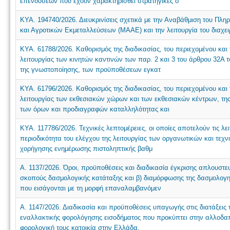
επενδύσεων που έχουν χαρακτηρισθεί στρατηγικές σ
ΚΥΑ. 194740/2026. Διευκρινίσεις σχετικά με την Αναβάθμιση του Π
και Αγροτικών Εκμεταλλεύσεων (ΜΑΑΕ) και την λειτουργία του διαχειρι
ΚΥΑ. 61788/2026. Καθορισμός της διαδικασίας, του περιεχομένου και
λειτουργίας των κινητών καντινών των παρ. 2 και 3 του άρθρου 32Α τ
της γνωστοποίησης, των προϋποθέσεων εγκατ
ΚΥΑ. 61796/2026. Καθορισμός της διαδικασίας, του περιεχομένου και
λειτουργίας των εκθεσιακών χώρων και των εκθεσιακών κέντρων, της
των όρων και προδιαγραφών καταλληλότητας και
ΚΥΑ. 117786/2026. Τεχνικές λεπτομέρειες, οι οποίες αποτελούν τις λ
περιοδικότητα του ελέγχου της λειτουργίας των οργανωτικών και τεχ
χορήγησης ενημέρωσης πιστοληπτικής βαθμ
Α. 1137/2026. Όροι, προϋποθέσεις και διαδικασία έγκρισης απλουστευ
σκοπούς δασμολογικής κατάταξης και β) διαμόρφωσης της δασμολογη
που εισάγονται με τη μορφή επαναλαμβανόμεν
Α. 1147/2026. Διαδικασία και προϋποθέσεις υπαγωγής στις διατάξεις 
εναλλακτικής φορολόγησης εισοδήματος που προκύπτει στην αλλοδ
φορολογική τους κατοικία στην Ελλάδα.