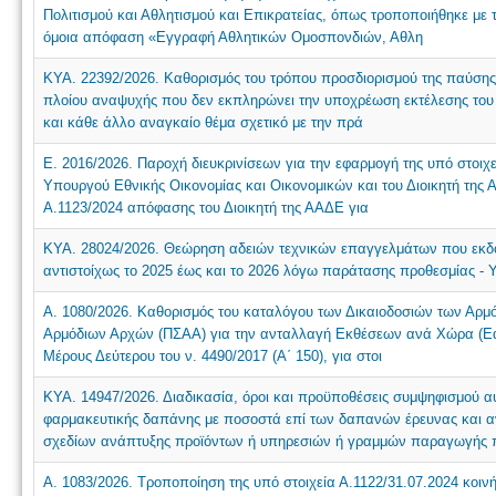
Πολιτισμού και Αθλητισμού και Επικρατείας, όπως τροποποιήθηκε με
όμοια απόφαση «Εγγραφή Αθλητικών Ομοσπονδιών, Αθλη
ΚΥΑ. 22392/2026. Καθορισμός του τρόπου προσδιορισμού της παύσης 
πλοίου αναψυχής που δεν εκπληρώνει την υποχρέωση εκτέλεσης του
και κάθε άλλο αναγκαίο θέμα σχετικό με την πρά
Ε. 2016/2026. Παροχή διευκρινίσεων για την εφαρμογή της υπό στοιχ
Υπουργού Εθνικής Οικονομίας και Οικονομικών και του Διοικητή της Α
Α.1123/2024 απόφασης του Διοικητή της ΑΑΔΕ για
ΚΥΑ. 28024/2026. Θεώρηση αδειών τεχνικών επαγγελμάτων που εκδόθ
αντιστοίχως το 2025 έως και το 2026 λόγω παράτασης προθεσμίας -
Α. 1080/2026. Καθορισμός του καταλόγου των Δικαιοδοσιών των Αρ
Αρμόδιων Αρχών (ΠΣΑΑ) για την ανταλλαγή Εκθέσεων ανά Χώρα (ΕαΧ
Μέρους Δεύτερου του ν. 4490/2017 (Α΄ 150), για στοι
ΚΥΑ. 14947/2026. Διαδικασία, όροι και προϋποθέσεις συμψηφισμού α
φαρμακευτικής δαπάνης με ποσοστά επί των δαπανών έρευνας και 
σχεδίων ανάπτυξης προϊόντων ή υπηρεσιών ή γραμμών παραγωγής 
Α. 1083/2026. Τροποποίηση της υπό στοιχεία Α.1122/31.07.2024 κοι