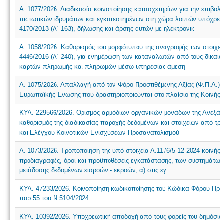
Α. 1077/2026. Διαδικασία κοινοποίησης κατασχετηρίων για την επιβ
πιστωτικών ιδρυμάτων και εγκατεστημένων στη χώρα λοιπών υπόχρ
4170/2013 (Α΄ 163), δήλωσης και άρσης αυτών με ηλεκτρονικ
Α. 1058/2026. Καθορισμός του μορφότυπου της αναγραφής των στοιχε
4446/2016 (Α΄ 240), για ενημέρωση των καταναλωτών από τους δικα
καρτών πληρωμής και πληρωμών μέσω υπηρεσίας άμεση
Α. 1075/2026. Απαλλαγή από τον Φόρο Προστιθέμενης Αξίας (Φ.Π.Α.
Ευρωπαϊκής Ένωσης που δραστηριοποιούνται στο πλαίσιο της Κοινής
ΚΥΑ. 229566/2026. Ορισμός αρμόδιων οργανικών μονάδων της Ανεξ
καθορισμός της διαδικασίας παροχής δεδομένων και στοιχείων από 
και Ελέγχου Κοινοτικών Ενισχύσεων Προσανατολισμού
Α. 1073/2026. Τροποποίηση της υπό στοιχεία Α.1176/5-12-2024 κοινή
προδιαγραφές, όροι και προϋποθέσεις εγκατάστασης, των συστημάτ
μετάδοσης δεδομένων εισροών - εκροών, α) στις εγ
ΚΥΑ. 47233/2026. Κοινοποίηση κωδικοποίησης του Κώδικα Φόρου Προ
παρ.55 του Ν.5104/2024.
ΚΥΑ. 10392/2026. Υποχρεωτική αποδοχή από τους φορείς του δημόσι