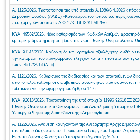
Α. 1125/2026. Τροποποίηση της υπό στοιχεία Α.1086/6.4.2026 απόφασ
Δημοσίων Εσόδων (ΑΑΔΕ) «Καθορισμός του τύπου, του περιεχόμενου 
που χορηγούνται από τις Δ.Ο.Υ./ΚΕΒΕΙΣ/ΚΕΜΕΦ» (
ΚΥΑ. 49582/2026. Νέος καθορισμός των Κωδικών Αριθμών Δραστηριό
εμπορικής δραστηριότητας, βάσει της νέας Εθνικής Ονοματολογίας Ο
ΚΥΑ. 91143/2026. Καθορισμός των κριτηρίων αξιολόγησης κινδύνου κ
την κατάρτιση του προγράμματος ελέγχων και την εποπτεία των εγκ
του ν. 4512/2018 (Α΄ 5).
Α. 1121/2026. Καθορισμός της διαδικασίας και των απαιτούμενων δι
από το τέλος ταξινόμησης επιβατικών αυτοκινήτων που εισάγονται ή
τρία τέκνα για την εφαρμογή του άρθρου 149 τ
ΚΥΑ. 92618/2026. Τροποποίηση της υπό στοιχεία 11996 92618ΕΞ 202
Εθνικής Οικονομίας και Οικονομικών, του Αναπληρωτή Υπουργού Εθνι
Υπουργού Ψηφιακής Διακυβέρνησης «Δημιουργία και
Α. 1122/2026. Ανάθεση καθηκόντων της Ανεξάρτητης Αρχής Δημοσ
στο πλαίσιο διαχείρισης του Ευρωπαϊκού Γεωργικού Ταμείου Αγροτική
Εποπτευόμενους Φορείς του Υπουργείου Αγροτικής Ανάπτ