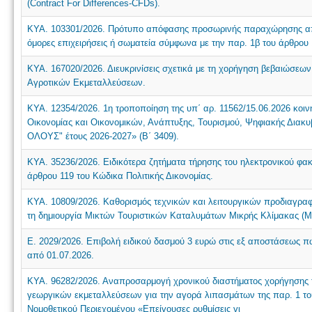
(Contract For Differences-CFDs).
ΚΥΑ. 103301/2026. Πρότυπο απόφασης προσωρινής παραχώρησης απλ
όμορες επιχειρήσεις ή σωματεία σύμφωνα με την παρ. 1β του άρθρου 1
ΚΥΑ. 167020/2026. Διευκρινίσεις σχετικά με τη χορήγηση βεβαιώσε
Αγροτικών Εκμεταλλεύσεων.
ΚΥΑ. 12354/2026. 1η τροποποίηση της υπ΄ αρ. 11562/15.06.2026 κο
Οικονομίας και Οικονομικών, Ανάπτυξης, Τουρισμού, Ψηφιακής Δι
ΟΛΟΥΣ" έτους 2026-2027» (Β΄ 3409).
ΚΥΑ. 35236/2026. Ειδικότερα ζητήματα τήρησης του ηλεκτρονικού φα
άρθρου 119 του Κώδικα Πολιτικής Δικονομίας.
ΚΥΑ. 10809/2026. Καθορισμός τεχνικών και λειτουργικών προδιαγρ
τη δημιουργία Μικτών Τουριστικών Καταλυμάτων Μικρής Κλίμακας (
Ε. 2029/2026. Επιβολή ειδικού δασμού 3 ευρώ στις εξ αποστάσεως 
από 01.07.2026.
ΚΥΑ. 96282/2026. Αναπροσαρμογή χρονικού διαστήματος χορήγησης τ
γεωργικών εκμεταλλεύσεων για την αγορά λιπασμάτων της παρ. 1 το
Νομοθετικού Περιεχομένου «Επείγουσες ρυθμίσεις γι