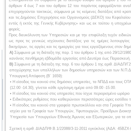
άρθρων 4 έως 7 και του άρθρου 12 του παρόντος εφαρμόζονται αναλ
επιχορηγούνται τακτικώς, σύμφωνα με τις κείμενες διατάξεις από κρα
και τις Δημόσιες Επιχειρήσεις και Οργανισμούς (ΔΕΚΟ) του Κεφαλαίου
εντός ή εκτός της Γενικής Κυβέρνησης» και ως εκ τούτου η υποχρέ
φορείς.
Προς διευκόλυνση των Υπηρεσιών και με την επιφύλαξη τυχόν ειδικών 
ως προς τις γενικώς ισχύουσες διατάξεις για τις ημέρες λειτουργί
δικηγόρων, τις αργίες και τις ημιαργίες για τους εργαζόμενους στον δημ
Α)
Σύμφωνα με τη διάταξη της παρ. 1 του άρθρου 1 της από 29/12/198
κανόνας πενθήμερη εβδομάδα εργασίας από Δευτέρα έως Παρασκευή.
Β)
Σύμφωνα με τη διάταξη της παρ. 6 του άρθρου 1 της αριθ. ΔΙΑΔΠ/
αποχώρησης των υπαλλήλων των δημοσίων υπηρεσιών και των Ν.Π.Δ.Δ.
Υπουργική Απόφαση (Β΄ 1659):
• Η είσοδος του κοινού στις δημόσιες υπηρεσίες, τα ΝΠΔΔ και τους ΟΤΑ
(12.00 -14.30), γίνεται κάθε εργάσιμη ημέρα από 09.00 -15.00.
• Η είσοδος του κοινού στις υπηρεσίες που ίσχυε περιορισμένο ωράριο 
• Ειδικότερες ρυθμίσεις που καθιερώνουν περισσότερες ώρες εισόδου 
• Η είσοδος του κοινού στα γραφεία πρωτοκόλλου και στα Γραφεία Υπ
ισχύει για τα Γραφεία των Υπουργών, Υφυπουργών, Προέδρων Διοικητ
Υπηρεσία των Υπουργείων Εθνικής Άμυνας και Εξωτερικών, για τα οπο
Σχετική η αριθ. ΔΙΑΔΠ/Φ.Β.1/22088/3-11-2011 εγκύκλιος (ΑΔΑ: 45ΒΖΧ-