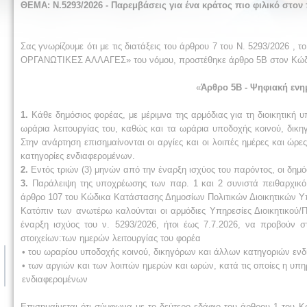
ΘΕΜΑ:
Ν.5293/2026 - Παρεμβάσεις για ένα κράτος πιο φιλικό στο
Σας γνωρίζουμε ότι με τις διατάξεις του άρθρου 7 του Ν. 5293/202
ΟΡΓΑΝΩΤΙΚΕΣ ΑΛΛΑΓΕΣ» του νόμου, προστέθηκε άρθρο 5Β στον Κώδικα 
«
Άρθρο 5Β - Ψηφιακή εν
1.
Κάθε δημόσιος φορέας, με μέριμνα της αρμόδιας για τη διοικητική 
ωράρια λειτουργίας του, καθώς και τα ωράρια υποδοχής κοινού, δικη
Στην ανάρτηση επισημαίνονται οι αργίες και οι λοιπές ημέρες και ώρες
κατηγορίες ενδιαφερομένων.
2.
Εντός τριών (3) μηνών από την έναρξη ισχύος του παρόντος, οι δημ
3.
Παράλειψη της υποχρέωσης των παρ. 1 και 2 συνιστά πειθαρχικό
άρθρο 107 του Κώδικα Κατάστασης Δημοσίων Πολιτικών Διοικητικών Υ
Κατόπιν των ανωτέρω καλούνται οι αρμόδιες Υπηρεσίες Διοικητικού/
έναρξη ισχύος του ν. 5293/2026, ήτοι έως 7.7.2026, να προβούν σ
στοιχείων:των ημερών λειτουργίας του φορέα
• του ωραρίου υποδοχής κοινού, δικηγόρων και άλλων κατηγοριών ενδι
• των αργιών και των λοιπών ημερών και ωρών, κατά τις οποίες η υπηρε
ενδιαφερομένων
Επισημαίνεται ότι σύμφωνα με το δεύτερο εδάφιο του άρθρου 1 του Κώδι