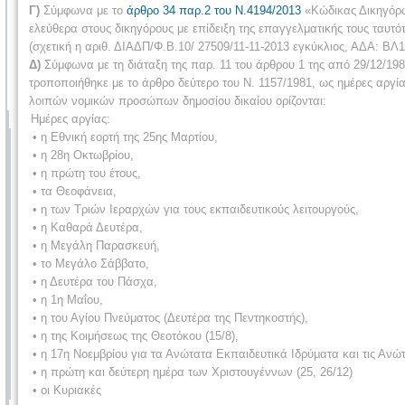
Γ)
Σύμφωνα με το
άρθρο 34 παρ.2 του Ν.4194/2013
«Κώδικας Δικηγόρων
ελεύθερα στους δικηγόρους με επίδειξη της επαγγελματικής τους ταυτ
(σχετική η αριθ. ΔΙΑΔΠ/Φ.Β.10/ 27509/11-11-2013 εγκύκλιος, ΑΔΑ: ΒΛ
Δ)
Σύμφωνα με τη διάταξη της παρ. 11 του άρθρου 1 της από 29/12/19
τροποποιήθηκε με το άρθρο δεύτερο του Ν. 1157/1981, ως ημέρες αργί
λοιπών νομικών προσώπων δημοσίου δικαίου ορίζονται:
Ημέρες αργίας:
• η Εθνική εορτή της 25ης Μαρτίου,
• η 28η Οκτωβρίου,
• η πρώτη του έτους,
• τα Θεοφάνεια,
• η των Τριών Ιεραρχών για τους εκπαιδευτικούς λειτουργούς,
• η Καθαρά Δευτέρα,
• η Μεγάλη Παρασκευή,
• το Μεγάλο Σάββατο,
• η Δευτέρα του Πάσχα,
• η 1η Μαΐου,
• η του Αγίου Πνεύματος (Δευτέρα της Πεντηκοστής),
• η της Κοιμήσεως της Θεοτόκου (15/8),
• η 17η Νοεμβρίου για τα Ανώτατα Εκπαιδευτικά Ιδρύματα και τις Ανώ
• η πρώτη και δεύτερη ημέρα των Χριστουγέννων (25, 26/12)
• οι Κυριακές