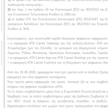
προσωρινής εισαγωγής»,
β)
την παρ. 1 του άρθρου 16 του Κανονισμού (ΕΕ) αρ. 952/2013 του 
του Ενωσιακού Τελωνειακού Κώδικα (L 269) και
γ)
το άρθρο 270 του Εκτελεστικού Κανονισμού (ΕΕ) 2015/2447 της 
ορισμένων διατάξεων του Κανονισμού (ΕΕ) αρ. 952/2013 του Ευρωπα
Κώδικα (L 343).
Συγκεκριμένα, έχει αναπτυχθεί ομάδα διακριτών ψηφιακών εφαρμογών γ
• η εφαρμογή ATA Carnet Gateway για την έκδοση Δελτίων ΑΤΑ από
Επιμελητήριο (για την Ελλάδα, τα εμπορικά και βιομηχανικά επιμε
Αγρινίου, Ρόδου, Μυτιλήνης, Ηρακλείου, Καστοριάς, Λευκάδας, Τρικάλ
• οι εφαρμογές ATA Carnet App και ATA Carnet Desktop για την προε
• η εφαρμογή ATA Carnet Customs για τη διαχείριση των ψηφιακών δι
Από την 01.06.2026, ημερομηνία που έχει οριστεί από το Διεθνές Εμπ
εφαρμογή του νέου ψηφιακού συστήματος.
Στην πρώτη φάση εφαρμογής του έργου, τέσσερα (4) εκ των συμβα
πλήρως στο ψηφιακό περιβάλλον eΑΤΑ.
Τα εν λόγω συμβαλλόμενα μέρη είναι η Ευρωπαϊκή Ένωση (λογίζεται ως
Νορβηγία, ενώ τα λοιπά συμβαλλόμενα μέρη της Διεθνούς Σύμβασης τ
του 2027. Κατά τη διάρκεια της μεταβατικής περιόδου, το Διεθν
δημοσιευμένο κατάλογο των χωρών που έχουν προσχωρήσει στο ψηφι