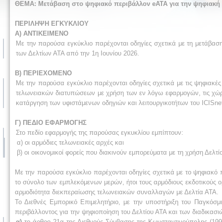
ΘΕΜΑ:
Μετάβαση στο ψηφιακό περιβάλλον eATA για την ψηφιακή 
ΠΕΡΙΛΗΨΗ ΕΓΚΥΚΛΙΟΥ
Α) ΑΝΤΙΚΕΙΜΕΝΟ
Με την παρούσα εγκύκλιο παρέχονται οδηγίες σχετικά με τη μετάβασ
των Δελτίων ΑΤΑ από την 1η Ιουνίου 2026.
Β) ΠΕΡΙΕΧΟΜΕΝΟ
Με την παρούσα εγκύκλιο παρέχονται οδηγίες σχετικά με τις ψηφιακέ
τελωνειακών διατυπώσεων με χρήση των εν λόγω εφαρμογών, τις χώ
κατάργηση των υφιστάμενων οδηγιών και λειτουργικοτήτων του ICISne
Γ) ΠΕΔΙΟ ΕΦΑΡΜΟΓΗΣ
Στο πεδίο εφαρμογής της παρούσας εγκυκλίου εμπίπτουν:
α) οι αρμόδιες τελωνειακές αρχές και
β) οι οικονομικοί φορείς που διακινούν εμπορεύματα με τη χρήση Δελτί
Με την παρούσα εγκύκλιο παρέχονται οδηγίες σχετικά με το ψηφιακό 
το σύνολο των εμπλεκόμενων μερών, ήτοι τους αρμόδιους εκδοτικούς ο
αρμοδιότητα διεκπεραίωσης τελωνειακών συναλλαγών με Δελτία ΑΤΑ.
Το Διεθνές Εμπορικό Επιμελητήριο, με την υποστήριξη του Παγκό
περιβάλλοντος για την ψηφιοποίηση του Δελτίου ΑΤΑ και των διαδικασι
α)
το άρθρο 21α της Διεθνούς Σύμβασης της Κωνσταντινούπολης (199