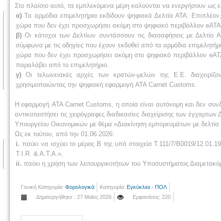
Στο πλαίσιο αυτό, τα εμπλεκόμενα μέρη καλούνται να ενεργήσουν ως ε
α)
Τα αρμόδια επιμελητήρια εκδίδουν ψηφιακά Δελτία ΑΤΑ. Επιπλέον,
χώρα που δεν έχει προσχωρήσει ακόμη στο ψηφιακό περιβάλλον eATA, 
β)
Οι κάτοχοι των Δελτίων συντάσσουν τις διασαφήσεις με Δελτίο Α
σύμφωνα με τις οδηγίες που έχουν εκδοθεί από τα αρμόδια επιμελητήρι
χώρα που δεν έχει προσχωρήσει ακόμη στο ψηφιακό περιβάλλον eATA
παραλάβει από το επιμελητήριο.
γ)
Οι τελωνειακές αρχές των κρατών-μελών της Ε.Ε. διαχειρίζο
χρησιμοποιώντας την ψηφιακή εφαρμογή ATA Carnet Customs.
Η εφαρμογή ATA Carnet Customs, η οποία είναι αυτόνομη και δεν συν
αντικαταστήσει τις χειρόγραφες διαδικασίες διαχείρισης των έγχαρτων
Υπουργείου Οικονομικών με θέμα «Διακίνηση εμπορευμάτων με δελτία T
Ως εκ τούτου, από την 01.06.2026:
i.
παύει να ισχύει το μέρος Β της υπό στοιχεία Τ.111/7/Β0019/12.01
T.I.R. & A.T.A.»,
ii.
παύει η χρήση των λειτουργικοτήτων του Υποσυστήματος Διαμετακόμ
Γονική Κατηγορία:
Φορολογικά
Κατηγορία:
Εγκύκλιοι - ΠΟΛ
Δημιουργήθηκε : 27 Μαϊος 2026
Εμφανίσεις: 220