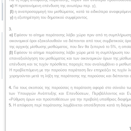
α)
Η προτεινόμενη επένδυση της ανωτέρω περ. γ),
β)
η αναπροσαρμογή του μισθώματος, κατά τα ειδικότερα αναφερόμενα
γ)
η εξυπηρέτηση του δημοτικού συμφέροντος.
3.
α)
Εφόσον το αίτημα παράτασης λάβει χώρα πριν από τη συμπλήρωση του
οικονομικοί όροι εξακολουθούν να διέπονται από τους συμβατικούς όρ
της αρχικής μίσθωσης μισθώματος, που δεν θα ξεπερνά το 5%, η οποί
β)
Εφόσον το αίτημα παράτασης λάβει χώρα μετά τη συμπλήρωση του ενό
επαναξιολόγηση του μισθώματος και των οικονομικών όρων της μίσθω
επένδυση και τις τυχόν πρόσθετες παροχές που αναλαμβάνει ο μισθωτ
Η προβλεπόμενη με την παρούσα παράταση δεν επηρεάζει τις τυχόν λο
χορηγούνται μετά τη λήξη της παράτασης της παρούσας και διέπονται
4.
Για τους σκοπούς της παρούσας η παράταση αφορά στο σύνολο τω
των Υπουργών Ανάπτυξης και Επενδύσεων, Περιβάλλοντος και Εν
«Ρύθμιση όρων και προϋποθέσεων για την προβολή υπαίθριας διαφήμιση
5.
Η απόφαση περί παράτασης λαμβάνεται οποτέδηποτε κατά τη διάρκει