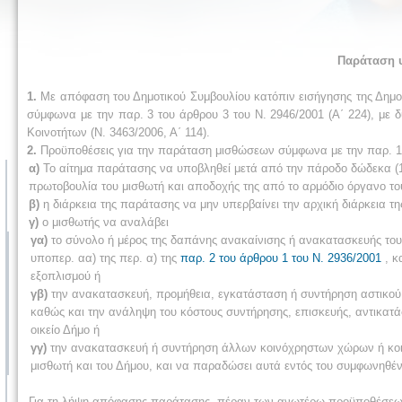
Παράταση 
1.
Με απόφαση του Δημοτικού Συμβουλίου κατόπιν εισήγησης της Δημο
σύμφωνα με την παρ. 3 του άρθρου 3 του Ν. 2946/2001 (Α΄ 224), με
Κοινοτήτων (Ν. 3463/2006, Α΄ 114).
2.
Προϋποθέσεις για την παράταση μισθώσεων σύμφωνα με την παρ. 1 
α)
Το αίτημα παράτασης να υποβληθεί μετά από την πάροδο δώδεκα (12
πρωτοβουλία του μισθωτή και αποδοχής της από το αρμόδιο όργανο του
β)
η διάρκεια της παράτασης να μην υπερβαίνει την αρχική διάρκεια τη
γ)
ο μισθωτής να αναλάβει
γα)
το σύνολο ή μέρος της δαπάνης ανακαίνισης ή ανακατασκευής του 
υποπερ. αα) της περ. α) της
παρ. 2 του άρθρου 1 του Ν. 2936/2001
, κ
εξοπλισμού ή
γβ)
την ανακατασκευή, προμήθεια, εγκατάσταση ή συντήρηση αστικο
καθώς και την ανάληψη του κόστους συντήρησης, επισκευής, αντικατά
οικείο Δήμο ή
γγ)
την ανακατασκευή ή συντήρηση άλλων κοινόχρηστων χώρων ή κο
μισθωτή και του Δήμου, και να παραδώσει αυτά εντός του συμφωνηθέ
Για τη λήψη απόφασης παράτασης, πέραν των ανωτέρω προϋποθέσεων