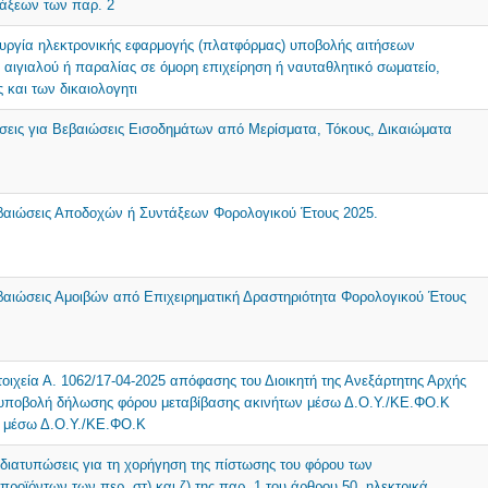
άξεων των παρ. 2
τουργία ηλεκτρονικής εφαρμογής (πλατφόρμας) υποβολής αιτήσεων
ιγιαλού ή παραλίας σε όμορη επιχείρηση ή ναυταθλητικό σωματείο,
 και των δικαιολογητι
ήσεις για Βεβαιώσεις Εισοδημάτων από Μερίσματα, Τόκους, Δικαιώματα
εβαιώσεις Αποδοχών ή Συντάξεων Φορολογικού Έτους 2025.
εβαιώσεις Αμοιβών από Επιχειρηματική Δραστηριότητα Φορολογικού Έτους
οιχεία Α. 1062/17-04-2025 απόφασης του Διοικητή της Ανεξάρτητης Αρχής
ποβολή δήλωσης φόρου μεταβίβασης ακινήτων μέσω Δ.Ο.Υ./ΚΕ.ΦΟ.Κ
ν μέσω Δ.Ο.Υ./ΚΕ.ΦΟ.Κ
 διατυπώσεις για τη χορήγηση της πίστωσης του φόρου των
οϊόντων των περ. στ) και ζ) της παρ. 1 του άρθρου 50, ηλεκτρικά