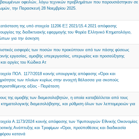
εβαιωμένων οφειλών, λόγω τεχνικών προβλημάτων που παρουσιάστηκαν σε
μών, την Παρασκευή 28 Νοεμβρίου 2025.
κατάσταση της υπό στοιχεία 11206 ΕΞ 2021/15.4.2021 απόφασης
τουργίας της διαδικτυακής εφαρμογής του Φορέα Ελληνικό Κτηματολόγιο,
ώπων για την άσκηση
ιστικές εισφορές των ποσών που προκύπτουν από των πάσης φύσεως
ινής εργασίας, αμοιβής υπερεργασίας, υπερωρίας και προσαύξησης
 και αργίες του Κώδικα Ατ
τοιχεία ΠΟΛ. 1177/2018 κοινής υπουργικής απόφασης «Όροι και
τηριότητας των πλοίων κυρίως στην ανοιχτή θάλασσα για σκοπούς
ροστιθέμενης αξίας - Παράταση
ους της αμοιβής των διαμεσολαβητών, η οποία καταβάλλεται από τους
α κτηματολογικής διαμεσολάβησης, και ρύθμιση όλων των λεπτομερειών για
τοιχεία Α.1173/2024 κοινής απόφασης των Υφυπουργών Εθνικής Οικονομίας
ροτικής Ανάπτυξης και Τροφίμων «Όροι, προϋποθέσεις και διαδικασία
ύ φόρου κατανά