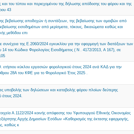
 και του τύπου και περιεχομένου της δήλωσης απόδοσης του φόρου και της
ρου 43
 της βεβαίωσης αποδοχών ή συντάξεων, της βεβαίωσης των αμοιβών από
 βεβαίωσης εισοδημάτων από μερίσματα, τόκους, δικαιώματα καθώς και
κής μεθόδου επι
ε συνέχεια της Ε.2060/2024 εγκυκλίου για την εφαρμογή των διατάξεων των
ρου 14 του Κώδικα Φορολογίας Εισοδήματος ( N . 4172/2013, Α 167), σε
105
 ετήσιου κύκλου εργασιών φορολογικού έτους 2024 ανά ΚΑΔ για την
ρθρου 28Α του ΚΦΕ για το Φορολογικό Έτος 2025 .
ίας υποβολής των δηλώσεων και καταβολής φόρου πλοίων δεύτερης
ύ έτους 2024.
τοιχεία Α.1122/2024 κοινής απόφασης του Υφυπουργού Εθνικής Οικονομίας
Ανεξάρτητης Αρχής Δημοσίων Εσόδων «Καθορισμός της έκτασης εφαρμογής,
ης, καθώς κ