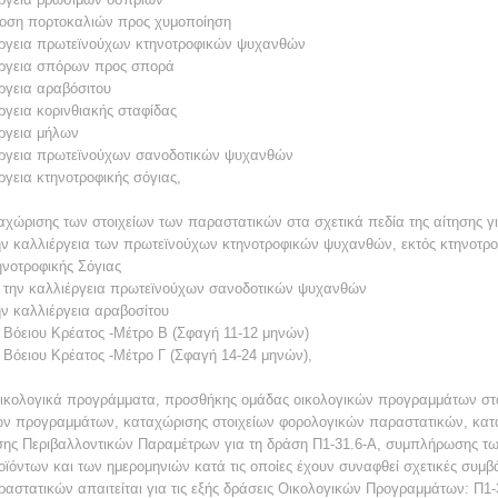
δοση πορτοκαλιών προς χυμοποίηση
ιέργεια πρωτεϊνούχων κτηνοτροφικών ψυχανθών
ιέργεια σπόρων προς σπορά
ργεια αραβόσιτου
ργεια κορινθιακής σταφίδας
έργεια μήλων
ιέργεια πρωτεϊνούχων σανοδοτικών ψυχανθών
ργεια κτηνοτροφικής σόγιας,
αχώρισης των στοιχείων των παραστατικών στα σχετικά πεδία της αίτησης γι
την καλλιέργεια των πρωτεϊνούχων κτηνοτροφικών ψυχανθών, εκτός κτηνοτρο
ηνοτροφικής Σόγιας
ια την καλλιέργεια πρωτεϊνούχων σανοδοτικών ψυχανθών
ην καλλιέργεια αραβοσίτου
υ Βόειου Κρέατος -Μέτρο Β (Σφαγή 11-12 μηνών)
 Βόειου Κρέατος -Μέτρο Γ (Σφαγή 14-24 μηνών),
οικολογικά προγράμματα, προσθήκης ομάδας οικολογικών προγραμμάτων στα γ
ών προγραμμάτων, καταχώρισης στοιχείων φορολογικών παραστατικών, κα
σης Περιβαλλοντικών Παραμέτρων για τη δράση Π1-31.6-Α, συμπλήρωσης τω
ϊόντων και των ημερομηνιών κατά τις οποίες έχουν συναφθεί σχετικές συμβά
στατικών απαιτείται για τις εξής δράσεις Οικολογικών Προγραμμάτων: Π1-31