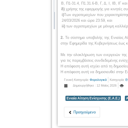
Β, Π1-31.4, Π1.31.6-Β, Γ, Δ, Ι, ΙΒ, ΙΓ κα
δ)
χρήσης της εφαρμογής για κινητές σ
i)
Των αγροτεμαχίων που χαρακτηρίστηκα
24/03/2026 και ώρα 23:59, και
ii)
των αγροτεμαχίων με μόνιμη καλλιέργ
2.
Το σύστημα υποβολής της Ενιαίας Αίτ
στην Εφημερίδα της Κυβερνήσεως έως κα
Με την ολοκλήρωση των ενεργειών της 
για τις παρεμβάσεις συνδεδεμένης ενίσχ
Η απόφαση αυτή ισχύει από τη δημοσίε
Η απόφαση αυτή να δημοσιευθεί στην Ε
Γονική Κατηγορία:
Φορολογικά
Κατηγορία:
Ε
Δημιουργήθηκε : 12 Μαϊος 2026
Ενιαία Αίτηση Ενίσχυσης (Ε.Α.Ε.)
Α
Προηγούμενο