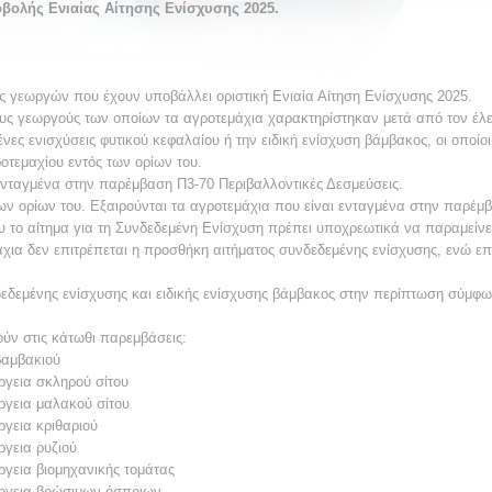
ολής Ενιαίας Αίτησης Ενίσχυσης 2025.
ς γεωργών που έχουν υποβάλλει οριστική Ενιαία Αίτηση Ενίσχυσης 2025.
ους γεωργούς των οποίων τα αγροτεμάχια χαρακτηρίστηκαν μετά από τον έ
μένες ενισχύσεις φυτικού κεφαλαίου ή την ειδική ενίσχυση βάμβακος, οι οποίοι
οτεμαχίου εντός των ορίων του.
 ενταγμένα στην παρέμβαση Π3-70 Περιβαλλοντικές Δεσμεύσεις.
ων ορίων του. Εξαιρούνται τα αγροτεμάχια που είναι ενταγμένα στην παρέμ
το αίτημα για τη Συνδεδεμένη Ενίσχυση πρέπει υποχρεωτικά να παραμείνει ί
χια δεν επιτρέπεται η προσθήκη αιτήματος συνδεδεμένης ενίσχυσης, ενώ επ
εδεμένης ενίσχυσης και ειδικής ενίσχυσης βάμβακος στην περίπτωση σύμφω
ούν στις κάτωθι παρεμβάσεις:
 βαμβακιού
ργεια σκληρού σίτου
ργεια μαλακού σίτου
ργεια κριθαριού
ργεια ρυζιού
ργεια βιομηχανικής τομάτας
έργεια βρώσιμων όσπριων