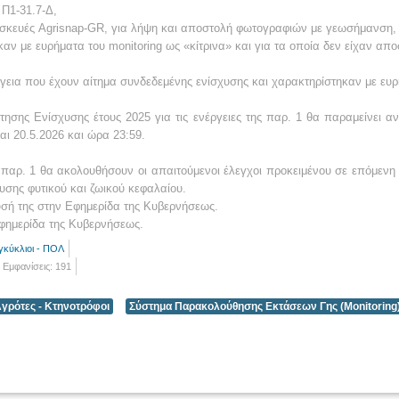
ι Π1-31.7-Δ,
υσκευές Agrisnap-GR, για λήψη και αποστολή φωτογραφιών με γεωσήμανση, 
ν με ευρήματα του monitoring ως «κίτρινα» και για τα οποία δεν είχαν απο
εια που έχουν αίτημα συνδεδεμένης ενίσχυσης και χαρακτηρίστηκαν με ευρή
ησης Ενίσχυσης έτους 2025 για τις ενέργειες της παρ. 1 θα παραμείνει α
ι 20.5.2026 και ώρα 23:59.
παρ. 1 θα ακολουθήσουν οι απαιτούμενοι έλεγχοι προκειμένου σε επόμενη
υσης φυτικού και ζωικού κεφαλαίου.
υσή της στην Εφημερίδα της Κυβερνήσεως.
φημερίδα της Κυβερνήσεως.
γκύκλιοι - ΠΟΛ
Εμφανίσεις: 191
γρότες - Κτηνοτρόφοι
Σύστημα Παρακολούθησης Εκτάσεων Γης (Monitoring