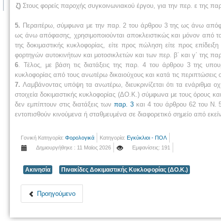
ζ)
Στους φορείς παροχής συγκοινωνιακού έργου, για την περ. ε της παρ
5.
Περαιτέρω, σύμφωνα με την παρ. 2 του άρθρου 3 της ως άνω απόφασ
ως άνω απόφασης, χρησιμοποιούνται αποκλειστικώς και μόνον από τ
της δοκιμαστικής κυκλοφορίας, είτε προς πώληση είτε προς επίδειξ
φορτηγών αυτοκινήτων και μοτοσικλετών και των περ. β΄ και γ΄ της παρ
6
. Τέλος, με βάση τις διατάξεις της παρ. 4 του άρθρου 3 της υπο
κυκλοφορίας από τους ανωτέρω δικαιούχους και κατά τις περιπτώσεις 
7.
Λαμβάνοντας υπόψη τα ανωτέρω, διευκρινίζεται ότι τα ενάριθμα οχ
στοιχεία δοκιμαστικής κυκλοφορίας (ΔΟ.Κ.) σύμφωνα με τους όρους κα
δεν εμπίπτουν στις διατάξεις των
παρ. 3
και 4 του άρθρου 62 του Ν. 
εντοπισθούν κινούμενα ή σταθμευμένα σε διαφορετικό σημείο από εκείνο
Γονική Κατηγορία:
Φορολογικά
Κατηγορία:
Εγκύκλιοι - ΠΟΛ
Δημιουργήθηκε : 11 Μαϊος 2026
Εμφανίσεις: 191
Ακινησία
Πινακίδες Δοκιμαστικής Κυκλοφορίας (ΔΟ.Κ.)
Προηγούμενο