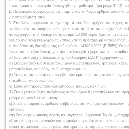
έτους, εφόσον η ακινησία διενεργηθεί εμπρόθεσμα, ήτοι μέχρι 31.12 το
2.
Περαιτέρω, σύμφωνα με την παρ. 3 του εν λόγω άρθρου αυτοκίνητο
για οποιαδήποτε αιτία.
3.
Επιπλέον, σύμφωνα με την παρ. 4 του ίδιου άρθρου αν όχημα, το οπ
σταθμευμένο σε διαφορετικό σημείο από αυτό το οποίο έχει δηλωθεί
παραγράφου, ήτοι διοικητικό πρόστιμο 10.000 ευρώ (και σε περίπτω
οφειλόμενα τέλη κυκλοφορίας καθώς και το πρόστιμο μη καταβολής ή μ
4.
Με βάση τις διατάξεις της υπ΄ αριθμόν 143021/2020 (Β 5859) Υπο
όρους και προϋποθέσεις για την κυκλοφορία οχημάτων με πινακίδες 
ορίζεται ότι στοιχεία δοκιμαστικής κυκλοφορίας (ΔΟ.Κ.) χορηγούνται:
α)
Στους κατασκευαστές αυτοκινήτων ή μοτοσικλετών, εμπόρους και ε
μοτοσικλετών, καινούργιων ή μεταχειρισμένων.
β)
Στους αντιπροσώπους προμηθευτών κρατικών υπηρεσιών ή οργανισ
απευθείας στο όνομα τους.
γ)
Στους αντιπροσώπους και εμπόρους εισαγωγέων ή μη.
δ)
Στους μεσολαβητές πωλήσεως αυτοκινήτων ή μοτοσικλετών επί προμήθ
μόνιμη επαγγελματική στέγη.
ε)
Στους εμπόρους ενάριθμων επιβατικών αυτοκινήτων και δικύκλων - 
εμπόρων.
στ)
Στους ερευνητικούς φορείς του ευρύτερου Δημόσιου Τομέα, για οχή
εξυπηρέτηση των αναγκών ερευνητικών πειραμάτων και μελετών στους 
οδικής ασφάλειας, των ευφυών συστημάτων μεταφορών και των αναδυ