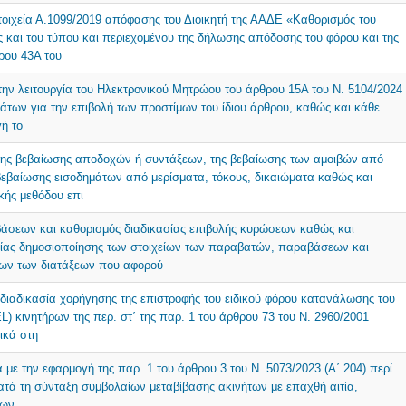
τοιχεία Α.1099/2019 απόφασης του Διοικητή της ΑΑΔΕ «Καθορισμός του
 και του τύπου και περιεχομένου της δήλωσης απόδοσης του φόρου και της
ρου 43Α του
την λειτουργία του Ηλεκτρονικού Μητρώου του άρθρου 15Α του Ν. 5104/2024
ημάτων για την επιβολή των προστίμων του ίδιου άρθρου, καθώς και κάθε
γή το
 της βεβαίωσης αποδοχών ή συντάξεων, της βεβαίωσης των αμοιβών από
 βεβαίωσης εισοδημάτων από μερίσματα, τόκους, δικαιώματα καθώς και
κής μεθόδου επι
βάσεων και καθορισμός διαδικασίας επιβολής κυρώσεων καθώς και
σίας δημοσιοποίησης των στοιχείων των παραβατών, παραβάσεων και
ων των διατάξεων που αφορού
 διαδικασία χορήγησης της επιστροφής του ειδικού φόρου κατανάλωσης του
) κινητήρων της περ. στ΄ της παρ. 1 του άρθρου 73 του Ν. 2960/2001
ικά στη
 με την εφαρμογή της παρ. 1 του άρθρου 3 του Ν. 5073/2023 (Α΄ 204) περί
ατά τη σύνταξη συμβολαίων μεταβίβασης ακινήτων με επαχθή αιτία,
ων.