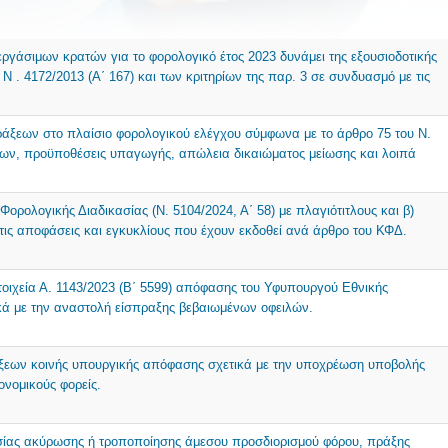
ργάσιμων κρατών για το φορολογικό έτος 2023 δυνάμει της εξουσιοδοτικής
 N . 4172/2013 (Α΄ 167) και των κριτηρίων της παρ. 3 σε συνδυασμό με τις
ράξεων στο πλαίσιο φορολογικού ελέγχου σύμφωνα με το άρθρο 75 του N.
ίμων, προϋποθέσεις υπαγωγής, απώλεια δικαιώματος μείωσης και λοιπά
ορολογικής Διαδικασίας (Ν. 5104/2024, Α΄ 58) με πλαγιότιτλους και β)
ις αποφάσεις και εγκυκλίους που έχουν εκδοθεί ανά άρθρο του ΚΦΔ.
τοιχεία Α. 1143/2023 (Β΄ 5599) απόφασης του Υφυπουργού Εθνικής
κά με την αναστολή είσπραξης βεβαιωμένων οφειλών.
άξεων κοινής υπουργικής απόφασης σχετικά με την υποχρέωση υποβολής
ονομικούς φορείς.
ασίας ακύρωσης ή τροποποίησης άμεσου προσδιορισμού φόρου, πράξης