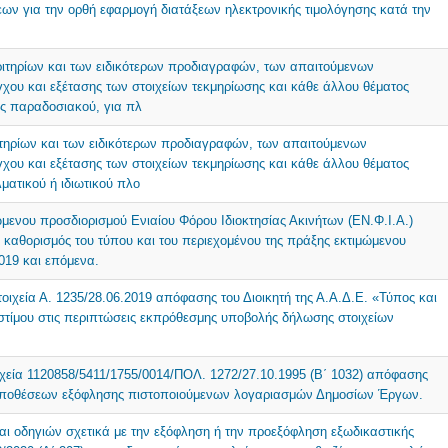
εων για την ορθή εφαρμογή διατάξεων ηλεκτρονικής τιμολόγησης κατά την
ιτηρίων και των ειδικότερων προδιαγραφών, των απαιτούμενων
γχου και εξέτασης των στοιχείων τεκμηρίωσης και κάθε άλλου θέματος
ως παραδοσιακού, για πλ
τηρίων και των ειδικότερων προδιαγραφών, των απαιτούμενων
γχου και εξέτασης των στοιχείων τεκμηρίωσης και κάθε άλλου θέματος
ματικού ή ιδιωτικού πλο
μενου προσδιορισμού Ενιαίου Φόρου Ιδιοκτησίας Ακινήτων (ΕΝ.Φ.Ι.Α.)
καθορισμός του τύπου και του περιεχομένου της πράξης εκτιμώμενου
2019 και επόμενα.
οιχεία Α. 1235/28.06.2019 απόφασης του Διοικητή της Α.Α.Δ.Ε. «Τύπος και
στίμου στις περιπτώσεις εκπρόθεσμης υποβολής δήλωσης στοιχείων
ιχεία 1120858/5411/1755/0014/ΠΟΛ. 1272/27.10.1995 (Β΄ 1032) απόφασης
ϋποθέσεων εξόφλησης πιστοποιούμενων λογαριασμών Δημοσίων Έργων.
αι οδηγιών σχετικά με την εξόφληση ή την προεξόφληση εξωδικαστικής