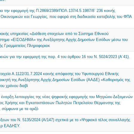
ια την εφαρμογή της Π.2869/2389/ΠΟΛ.137/4.5.1987/8΄ 236 κοινής
ικονομικών και Γεωργίας, που αφορά στη διαδικασία καταβολής του ΦΠΑ
τυακής υπηρεσίας «Διάθεση στοιχείων από το Σύστημα Εθνικού
ύστημα «ΕΙΣΟΔΗΜΑ» της Ανεξάρτητης Αρχής Δημοσίων Εσόδων μέσω του
κής Γραμματείας Πληροφοριακ
ιών για την εφαρμογή της παρ. 4 του άρθρου 16 του N. 5024/2023 (Α΄41).
τοιχεία Α.1122/31.7.2024 κοινής απόφασης του Υφυπουργού Εθνικής
Διοικητή της Ανεξάρτητης Αρχής Δημοσίων Εσόδων (ΑΑΔΕ) «Καθορισμός της
ου χρόνου διαβί
ν έναρξη λειτουργίας της νέας ψηφιακής εφαρμογής του Μητρώου Δεξαμενών
ας Χρήσης και Εγκαταστάσεων Πωλητών Πετρελαίου Θέρμανσης της
 σύμφωνα με τα οριζό
ξεων του Ν. 5135/2024 (Α/147) σχετικά με το «Ψηφιακό τέλος συναλλαγής
πέρ ΕΑΔΗΣΥ.