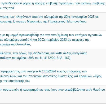
ού προσδιορισμού φόρου ή πράξης επιβολής προστίμου, του τρόπου υποβολής
ου της πρά
ήγησης των πληγέντων από την πλημμύρα της 20ης Ιανουαρίου 2023 σε
ιφερειακής Ενότητας Μεσσηνίας της Περιφέρειας Πελοποννήσου.
ς με τη μορφή προκαταβολής για την αποζημίωση των κατόχων αγροτικών
ς πλημμύρες μεταξύ 4 και 30 Σεπτεμβρίου 2023 σε περιοχές της
Περιφέρειας Θεσσαλίας
θέσεων, των όρων, της διαδικασίας και κάθε άλλης αναγκαίας
ατάξεων του άρθρου 39Β του N. 4172/2013 (Α΄ 167).
ν εφαρμογή της υπό στοιχεία Α.1173/2024 κοινής απόφασης των
ικονομικών και του Υπουργού Αγροτικής Ανάπτυξης και Τροφίμων «Όροι,
ς της επιστροφής του
ση συστατικών ή παραρτημάτων ακινήτων που μεταβιβάζονται αιτία θανάτου