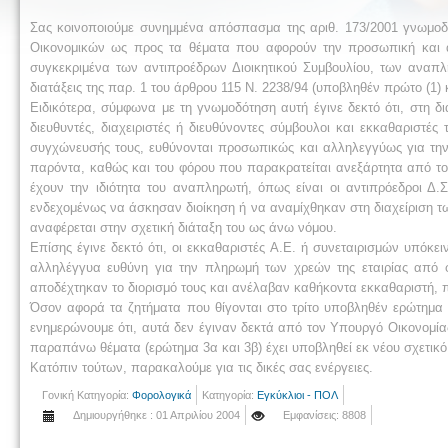
Σας κοινοποιούμε συνημμένα απόσπασμα της αριθ. 173/2001 γνωμοδό
Οικονομικών ως προς τα θέματα που αφορούν την προσωπική και αλ
συγκεκριμένα των αντιπροέδρων Διοικητικού Συμβουλίου, των αναπ
διατάξεις της παρ. 1 του άρθρου 115 Ν. 2238/94 (υποβληθέν πρώτο (1) κ
Ειδικότερα, σύμφωνα με τη γνωμοδότηση αυτή έγινε δεκτό ότι, στη δ
διευθυντές, διαχειριστές ή διευθύνοντες σύμβουλοι και εκκαθαριστ
συγχώνευσής τους, ευθύνονται προσωπικώς και αλληλεγγύως για τη
παρόντα, καθώς και του φόρου που παρακρατείται ανεξάρτητα από τ
έχουν την ιδιότητα του αναπληρωτή, όπως είναι οι αντιπρόεδροι Δ
ενδεχομένως να άσκησαν διοίκηση ή να αναμίχθηκαν στη διαχείριση τω
αναφέρεται στην σχετική διάταξη του ως άνω νόμου.
Επίσης έγινε δεκτό ότι, οι εκκαθαριστές Α.Ε. ή συνεταιρισμών υπόκε
αλληλέγγυα ευθύνη για την πληρωμή των χρεών της εταιρίας από 
αποδέχτηκαν το διορισμό τους και ανέλαβαν καθήκοντα εκκαθαριστή, π
Όσον αφορά τα ζητήματα που θίγονται στο τρίτο υποβληθέν ερώτημα 
ενημερώνουμε ότι, αυτά δεν έγιναν δεκτά από τον Υπουργό Οικονομίας
παραπάνω θέματα (ερώτημα 3α και 3β) έχει υποβληθεί εκ νέου σχετικό
Κατόπιν τούτων, παρακαλούμε για τις δικές σας ενέργειες.
Γονική Κατηγορία:
Φορολογικά
Κατηγορία:
Εγκύκλιοι - ΠΟΛ
Δημιουργήθηκε : 01 Απριλίου 2004
Εμφανίσεις: 8808