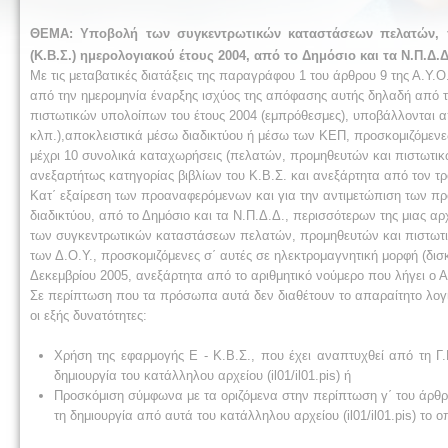
ΘΕΜΑ: Υποβολή των συγκεντρωτικών καταστάσεων πελατών, π
(Κ.Β.Σ.) ημερολογιακού έτους 2004, από το Δημόσιο και τα Ν.Π.Δ.Δ
Με τις μεταβατικές διατάξεις της παραγράφου 1 του άρθρου 9 της Α.Υ.Ο
από την ημερομηνία έναρξης ισχύος της απόφασης αυτής δηλαδή από τι
πιστωτικών υπολοίπων του έτους 2004 (εμπρόθεσμες), υποβάλλονται 
κλπ.),αποκλειστικά μέσω διαδικτύου ή μέσω των ΚΕΠ, προσκομιζόμενες
μέχρι 10 συνολικά καταχωρήσεις (πελατών, προμηθευτών και πιστωτικώ
ανεξαρτήτως κατηγορίας βιβλίων του Κ.Β.Σ. και ανεξάρτητα από τον τ
Κατ΄ εξαίρεση των προαναφερόμενων και για την αντιμετώπιση των π
διαδικτύου, από το Δημόσιο και τα Ν.Π.Δ.Δ., περισσότερων της μια
των συγκεντρωτικών καταστάσεων πελατών, προμηθευτών και πιστωτικ
των Δ.Ο.Υ., προσκομιζόμενες σ΄ αυτές σε ηλεκτρομαγνητική μορφή (δισ
Δεκεμβρίου 2005, ανεξάρτητα από το αριθμητικό νούμερο που λήγει ο
Σε περίπτωση που τα πρόσωπα αυτά δεν διαθέτουν το απαραίτητο λογι
οι εξής δυνατότητες:
Χρήση της εφαρμογής Ε - Κ.Β.Σ., που έχει αναπτυχθεί από τη Γ.Γ
δημιουργία του κατάλληλου αρχείου (il01/il01.pis) ή
Προσκόμιση σύμφωνα με τα οριζόμενα στην περίπτωση γ΄ του άρθ
τη δημιουργία από αυτά του κατάλληλου αρχείου (il01/il01.pis) το