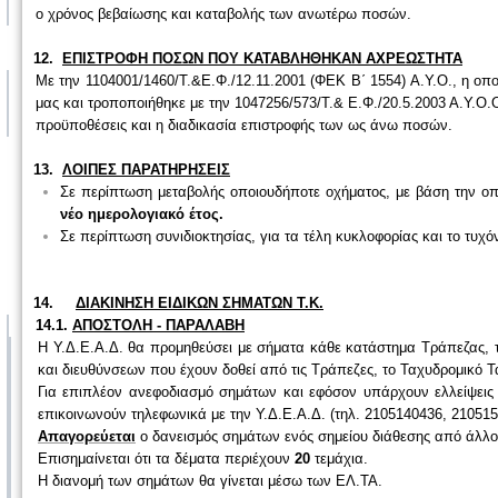
ο χρόνος βεβαίωσης και καταβολής των ανωτέρω ποσών.
12.
ΕΠΙΣΤΡΟΦΗ ΠΟΣΩΝ ΠΟΥ ΚΑΤΑΒΛΗΘΗΚΑΝ ΑΧΡΕΩΣΤΗΤΑ
Με την 1104001/1460/Τ.&Ε.Φ./12.11.2001 (ΦΕΚ Β΄ 1554) Α.Υ.Ο., η οπ
μας και τροποποιήθηκε με την 1047256/573/Τ.& Ε.Φ./20.5.2003 Α.Υ.Ο.Ο
προϋποθέσεις και η διαδικασία επιστροφής των ως άνω ποσών.
13.
ΛΟΙΠΕΣ ΠΑΡΑΤΗΡΗΣΕΙΣ
Σε περίπτωση μεταβολής οποιουδήποτε οχήματος, με βάση την οπ
νέο ημερολογιακό έτος.
Σε περίπτωση συνιδιοκτησίας, για τα τέλη κυκλοφορίας και το τυχόν
14.
ΔΙΑΚΙΝΗΣΗ ΕΙΔΙΚΩΝ ΣΗΜΑΤΩΝ Τ.Κ.
14.1.
ΑΠΟΣΤΟΛΗ - ΠΑΡΑΛΑΒΗ
Η Υ.Δ.Ε.Α.Δ. θα προμηθεύσει με σήματα κάθε κατάστημα Τράπεζας, τ
και διευθύνσεων που έχουν δοθεί από τις Τράπεζες, το Ταχυδρομικό Ταμ
Για επιπλέον ανεφοδιασμό σημάτων και εφόσον υπάρχουν ελλείψεις
επικοινωνούν τηλεφωνικά με την Υ.Δ.Ε.Α.Δ. (τηλ. 2105140436, 210515
Απαγορεύεται
ο δανεισμός σημάτων ενός σημείου διάθεσης από άλλ
Επισημαίνεται ότι τα δέματα περιέχουν
20
τεμάχια.
Η διανομή των σημάτων θα γίνεται μέσω των ΕΛ.ΤΑ.