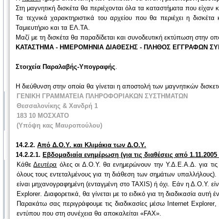
Στη μαγνητική δισκέτα θα περιέχονται όλα τα καταστήματα που είχαν κ
Τα τεχνικά χαρακτηριστικά του αρχείου που θα περιέχει η δισκέτα
Ταμιευτήριο και τα ΕΛ.ΤΑ.
Μαζί με τη δισκέτα θα παραδίδεται και συνοδευτική εκτύπωση στην οπ
ΚΑΤΑΣΤΗΜΑ - ΗΜΕΡΟΜΗΝΙΑ ΔΙΑΘΕΣΗΣ - ΠΛΗΘΟΣ ΕΓΓΡΑΦΩΝ ΣΥΝ
Στοιχεία Παραλαβής-Υπογραφής
.
Η διεύθυνση στην οποία θα γίνεται η αποστολή των μαγνητικών δισκετ
ΓΕΝΙΚΗ ΓΡΑΜΜΑΤΕΙΑ ΠΛΗΡΟΦΟΡΙΑΚΩΝ ΣΥΣΤΗΜΑΤΩΝ
Θεσσαλονίκης & Χανδρή 1
183 10 ΜΟΣΧΑΤΟ
(Υπόψη κας Μαυροπούλου)
14.2.2.
Από Δ.Ο.Υ. και Κλιμάκια των Δ.Ο.Υ.
14.2.2.1.
Εβδομαδιαία ενημέρωση (για τις διαθέσεις από 1.11.2005 
Κάθε
Δευτέρα
όλες οι Δ.Ο.Υ. θα ενημερώνουν την Υ.Δ.Ε.Α.Δ. για τ
όλους τους εντεταλμένους για τη διάθεση των σημάτων υπαλλήλους). 
είναι μηχανογραφημένη (ενταγμένη στο
TAXIS
) ή όχι. Εάν η Δ.Ο.Υ. 
Explorer
. Διαφορετικά, θα γίνεται με το ειδικό για τη διαδικασία αυτ
Παρακάτω σας περιγράφουμε τις διαδικασίες μέσω
Internet Explorer
,
εντύπου που στη συνέχεια θα αποκαλείται «FAX».