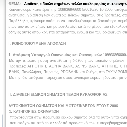
ΘΕΜΑ:
Διάθεση ειδικών σημάτων τελών κυκλοφορίας αυτοκινήτω
Κοινοποιούμε κατωτέρω την 1099369/6600-5/0016/20-10-2005 απόφασ
ανατίθεται η διάθεση των ανωτέρω ειδικών σημάτων στις Τράπεζες, στ
Παράλληλα, κρίνουμε σκόπιμο να υπενθυμίσουμε τα βασικότερα σημεί
ετών των αυτοκινήτων και μοτοσικλετών, κατά το μέρος που εξακολου
οδηγίες αυτές όπου κρίνεται απαραίτητο, ενόψει και των οριζομένων 
Ι. ΚΟΙΝΟΠΟΙΟΥΜΕΝΗ ΑΠΟΦΑΣΗ
1. Απόφαση Υπουργού Οικονομίας και Οικονομικών 1099369/6600-5
Με την απόφαση αυτή ανατίθεται η διάθεση των ειδικών σημάτων τ
Τράπεζες: ΑΓΡΟΤΙΚΗ, ALPHA BANK, ASPIS BANK, ΑΤΤΙΚΗΣ, CITI
BANK, Πανελλήνια, Πειραιώς, PROBANK και Ωμέγα, στο ΤΑΧΥΔΡΟ
Με την ίδια απόφαση παρέχεται στους ανωτέρω φορείς η δυνατότητα να δ
ΙΙ. ΔΙΑΘΕΣΗ ΕΙΔΙΚΩΝ ΣΗΜΑΤΩΝ ΤΕΛΩΝ ΚΥΚΛΟΦΟΡΙΑΣ
ΑΥΤΟΚΙΝΗΤΩΝ ΟΧΗΜΑΤΩΝ ΚΑΙ ΜΟΤΟΣΙΚΛΕΤΩΝ ΕΤΟΥΣ 2006
1. ΚΑΤΗΓΟΡΙΕΣ ΟΧΗΜΑΤΩΝ
Υποχρεούνται στην προμήθεια ειδικού σήματος όλα τα αυτοκίνητα οχή
που εισάγονται από το αλλοδαπό προσωπικό των εμποροβιομηχανικ