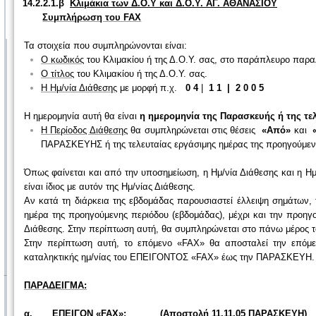
14.2.2.1.β
Κλιμάκια των Δ.Ο.Υ και Δ.Ο.Υ. ΑΓ. ΑΘΑΝΑΣΙΟΥ
Συμπλήρωση του FAX
Τα στοιχεία που συμπληρώνονται είναι:
Ο κωδικός
του Κλιμακίου ή της Δ.Ο.Υ. σας, στο παράπλευρο παρα
Ο τίτλος
του Κλιμακίου ή της Δ.Ο.Υ. σας.
Η Ημ/νία Διάθεσης
με μορφή π.χ.
0 4
|
1 1
| 2 0 0 5
Η ημερομηνία αυτή θα είναι
η ημερομηνία της Παρασκευής ή της τ
Η Περίοδος Διάθεσης
θα συμπληρώνεται στις θέσεις
«Από»
και
ΠΑΡΑΣΚΕΥΗΣ ή της τελευταίας εργάσιμης ημέρας της προηγούμενη
Όπως φαίνεται και από την υποσημείωση, η Ημ/νία Διάθεσης και η Ημ/
είναι ίδιος με αυτόν της Ημ/νίας Διάθεσης.
Αν κατά τη διάρκεια της εβδομάδας παρουσιαστεί έλλειψη σημάτων,
ημέρα της προηγούμενης περιόδου (εβδομάδας), μέχρι και την προηγ
Διάθεσης. Στην περίπτωση αυτή, θα συμπληρώνεται στο πάνω μέρος 
Στην περίπτωση αυτή, το επόμενο «FAX» θα αποσταλεί την επόμε
καταληκτικής ημ/νίας του ΕΠΕΙΓΟΝΤΟΣ «FAX» έως την ΠΑΡΑΣΚΕΥΗ.
ΠΑΡΑΔΕΙΓΜΑ:
α. ΕΠΕΙΓΟΝ «FAX»: (Αποστολή 11.11.05 ΠΑΡΑΣΚΕΥΗ)