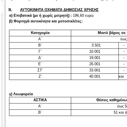
Β.
ΑΥΤΟΚΙΝΗΤΑ ΟΧΗΜΑΤΑ ΔΗΜΟΣΙΑΣ ΧΡΗΣΗΣ
α) Επιβατικά (με ή χωρίς μετρητή) :
196,60 ευρώ
β) Φορτηγά αυτοκίνητα και μοτοσικλέτες:
Κατηγορία
Μικτό βάρος σε
Α΄
έως 3
Β΄
3.501
-
Γ΄
10.001
-
Δ΄
19.001
-
Ε΄
26.001
-
ΣΤ΄
33.001
-
Ζ΄
40.001
κα
γ
)
Λεωφορεία
ΑΣΤΙΚΑ
Θέσεις καθημένω
Α΄
έως 5
Β΄
51 και 