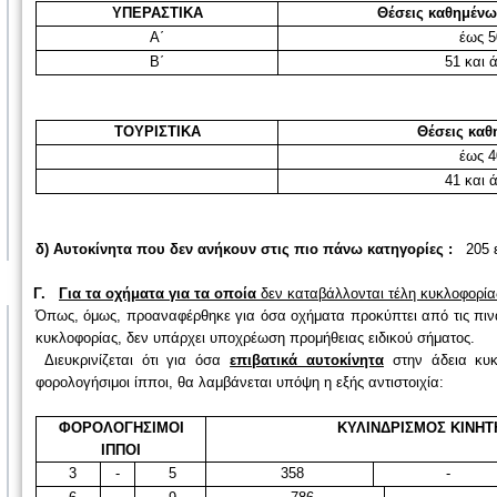
ΥΠΕΡΑΣΤΙΚΑ
Θέσεις καθημένω
Α΄
έως 5
Β΄
51 και 
ΤΟΥΡΙΣΤΙΚΑ
Θέσεις κα
έως 4
41 και 
δ) Αυτοκίνητα που δεν ανήκουν στις πιο πάνω κατηγορίες :
205 
Γ.
Για τα οχήματα για τα οποία
δεν καταβάλλονται τέλη κυκλοφορίας
Όπως, όμως, προαναφέρθηκε για όσα οχήματα προκύπτει από τις πιν
κυκλοφορίας, δεν υπάρχει υποχρέωση προμήθειας ειδικού σήματος.
Διευκρινίζεται ότι για όσα
επιβατικά αυτοκίνητα
στην άδεια κυκλ
φορολογήσιμοι ίπποι, θα λαμβάνεται υπόψη η εξής αντιστοιχία:
ΦΟΡΟΛΟΓΗΣΙΜΟΙ
ΚΥΛΙΝΔΡΙΣΜΟΣ ΚΙΝΗ
ΙΠΠΟΙ
3
-
5
358
-