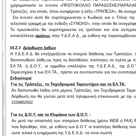
χρησιμοποιείτε το έντυπο «ΠΡΩΤΟΚΟΛΛΟ ΠΑΡΑΔΟΣΗΣ/ΠΑΡΑΛΑΒΗΣ
Τράπεζες, στο οποίο, όπου αναφέρεται η λέξη «ΤΡΑΠΕΖΑ», θα αναγράφ
Στο έντυπο αυτό θα συμπληρώνονται ο Κωδικός και ο Τίτλος της
τελευταία γραμμή με την ένδειξη «ΣΥΝΟΛΟ», στην οποία θα αναγράφε
Το πρωτόκολλο θα συμπληρώνεται εις τριπλούν και ένα αντίγρ
αποστέλλεται
αμέσως
στην Υ.Δ.Ε.Α.Δ., με ευθύνη της παραλαμβάνου
14.2.3
Διόρθωση λαθών
Η Υ.Δ.Ε.Α.Δ. θα επεξεργάζεται τα στοιχεία διάθεσης των Τραπεζών, 
διαπιστωθούν λάθη ως προς τις διατεθείσες ποσότητες σε σχέση με τ
ΕΛ.ΤΑ. ή Δ.Ο.Υ., οι αρμόδιοι υπάλληλοι της Υ.Δ.Ε.Α.Δ., της Δ.
Ταμιευτηρίου ή των ΕΛ.ΤΑ., πρέπει να συντονιστούν για τον εντοπισμ
Ειδικότερα
:
Για τις Τράπεζες, το Ταχυδρομικό Ταμιευτήριο και τα ΕΛ.ΤΑ.
:
Αν διαπιστωθεί λάθος από μέρους Τράπεζας, του Ταχυδρομικού Ταμιευ
διόρθωσή του θα γίνεται μετά από τηλεφωνική επικοινωνία με τη
2104802502.
Για τις Δ.Ο.Υ. και τα Κλιμάκια των Δ.Ο.Υ.
:
Αν μετά την αποστολή των στοιχείων διάθεσης (μέσω
WEB
ή
FAX
) 
που δηλώθηκε, τότε, με ευθύνη των Δ.Ο.Υ. οι ποσότητες διάθεσης τ
ώστε τελικά η ενημέρωση της Υ.Δ.Ε.Α.Δ. να είναι σωστή.