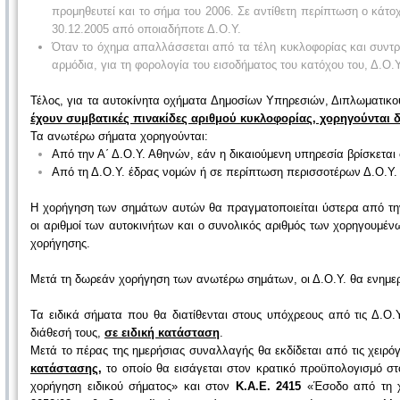
προμηθευτεί και το σήμα του 2006. Σε αντίθετη περίπτωση ο κάτο
30.12.2005 από οποιαδήποτε Δ.Ο.Υ.
Όταν το όχημα απαλλάσσεται από τα τέλη κυκλοφορίας και συντρέχ
αρμόδια, για τη φορολογία του εισοδήματος του κατόχου του, Δ.Ο.Υ
Τέλος, για τα αυτοκίνητα οχήματα Δημοσίων Υπηρεσιών, Διπλωματικ
έχουν συμβατικές πινακίδες αριθμού κυκλοφορίας, χορηγούνται
Τα ανωτέρω σήματα χορηγούνται:
Από την Α΄ Δ.Ο.Υ. Αθηνών, εάν η δικαιούμενη υπηρεσία βρίσκεται 
Από τη Δ.Ο.Υ. έδρας νομών ή σε περίπτωση περισσοτέρων Δ.Ο.Υ. 
Η χορήγηση των σημάτων αυτών θα πραγματοποιείται ύστερα από τη
οι αριθμοί των αυτοκινήτων και ο συνολικός αριθμός των χορηγουμέ
χορήγησης.
Μετά τη δωρεάν χορήγηση των ανωτέρω σημάτων, οι Δ.Ο.Υ. θα ενημερ
Τα ειδικά σήματα που θα διατίθενται στους υπόχρεους από τις Δ.Ο.Υ
διάθεσή τους,
σε ειδική κατάσταση
.
Μετά το πέρας της ημερήσιας συναλλαγής θα εκδίδεται από τις χειρό
κατάστασης,
το οποίο θα εισάγεται στον κρατικό προϋπολογισμό σ
χορήγηση ειδικού σήματος» και στον
Κ.Α.Ε. 2415
«Έσοδο από τη χο