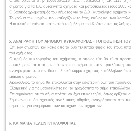
Όπως ορίζεται στην 1065738/1119/Τ.&Ε.Φ./6.8.2002 (ΦΕΚ 1113 Β΄)
σήματος για τα Ι.Χ. αυτοκίνητα οχήματα και μοτοσικλέτες έτους 2003 κ
Ο βασικός χρωματισμός του σήματος για τα Δ.Χ. αυτοκίνητα οχήματα και
Το χρώμα των ψηφίων που καθορίζουν το έτος, καθώς και των λοιπών 
Η κυκλική επιφάνεια, κάτω από το έμβλημα του Κράτους και τις λέξ
5. ΑΝΑΓΡΑΦΗ ΤΟΥ ΑΡΙΘΜΟΥ ΚΥΚΛΟΦΟΡΙΑΣ - ΤΟΠΟΘΕΤΗΣΗ ΤΟΥ 
Επί των σημάτων και κάτω από τα δύο τελευταία ψηφία του έτους υπάρ
του οχήματος.
Ο αριθμός κυκλοφορίας του οχήματος, ο οποίος είτε θα είναι προεκ
συμπληρώνεται από τον κάτοχο του οχήματος στην τριπλότυπη υπ
αναγράφεται από τον ίδιο σε λευκό κομμάτι χάρτου, κατάλληλων δια
ειδικού σήματος.
Ακολούθως, το σήμα θα επικολλάται στην εσωτερική όψη του πρόσθιου
Εξαιρετικά για τις μοτοσικλέτες και τα τροχόσπιτα το σήμα επικολλάτα
Επισημαίνεται ότι το σήμα πρέπει να έχει επικολληθεί, όπως ορίζεται
Σημειώνουμε ότι σχετικές αναλυτικές οδηγίες αναγράφονται στο
σημάτων, για ενημέρωση των κατόχων των οχημάτων.
6. ΚΛΙΜΑΚΙΑ ΤΕΛΩΝ ΚΥΚΛΟΦΟΡΙΑΣ