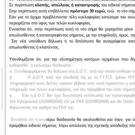
Σε περίπτωση
κλοπής, απώλειας ή καταστροφής
του ειδικού σήματ
Στην περίπτωση αυτή επιβάλλεται
πρόστιμο 30 ευρώ,
ενώ
το νέο σήμ
Εάν για το όχημα προβλέπονται τέλη κυκλοφορίας κατώτερα του ανω
περιορίζεται στο ύψος των τελών κυκλοφορίας.
Εννοείται ότι, στην περίπτωση αυτή το νέο σήμα θα χορηγείται μόνο
απωλεσθέντος ή καταστραφέντος σήματος, με την επιφύλαξη, όμως, της
Στη νέα υπεύθυνη δήλωση ή το διπλότυπο θα αναγράφεται απαρα
απωλεσθέντος ή κλαπέντος.
Υπενθυμίζεται ότι, για την εξυπηρέτηση κατόχων οχημάτων που δ
καθορισθεί η κατωτέρω διαδικασία :
α. Ο ενδιαφερόμενος θα δηλώνει στη Δ.Ο.Υ., από την οποία επιθυμεί 
β. Η Δ.Ο.Υ. από την σύνδεσή της με τη Γ.Γ.Π.Σ. (μέσω Η/Υ) θ
πληροφοριακό αυτό δελτίο, εφόσον βέβαια από αυτό προκύπτει η κατ
πληρωμής των τελών κυκλοφορίας, για την προμήθεια του νέου σήματο
γ. Εάν η Δ.Ο.Υ. δεν έχει δυνατότητα εκτύπωσης του προαναφερθέντ
είτε τηλεφωνικά (2104802656) είτε με FAX (2104802669) και θα ζητάε
δηλώνοντας τον αριθμό του FAX της.
Εννοείται ότι η ανω
τέρω διαδικασία θα ακολουθείται και όταν, για 
προμήθεια ειδικού σήματος, λόγω απώλειας της σχετικής απόδειξης π