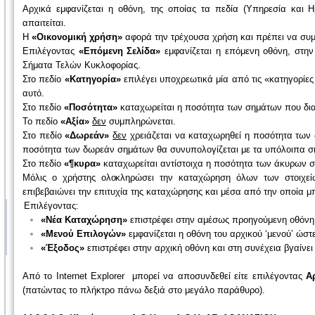
Αρχικά εμφανίζεται η οθόνη, της οποίας τα πεδία (Υπηρεσία και 
απαιτείται.
Η
«Οικονομική χρήση»
αφορά την τρέχουσα χρήση και πρέπει να συ
Επιλέγοντας
«Επόμενη Σελίδα»
εμφανίζεται η επόμενη οθόνη, στη
Σήματα Τελών Κυκλοφορίας.
Στο πεδίο
«Κατηγορία»
επιλέγει υποχρεωτικά μία από τις «κατηγορίε
αυτό.
Στο πεδίο
«Ποσότητα»
καταχωρείται η ποσότητα των σημάτων που δι
Το πεδίο
«Αξία»
δεν
συμπληρώνεται.
Στο πεδίο
«Δωρεάν»
δεν
χρειάζεται να καταχωρηθεί η ποσότητα των 
ποσότητα των δωρεάν σημάτων θα συνυπολογίζεται με τα υπόλοιπα σ
Στο πεδίο
«¶κυρα»
καταχωρείται αντίστοιχα η ποσότητα των άκυρων 
Μόλις ο χρήστης ολοκληρώσει την καταχώρηση όλων των στοιχεί
επιβεβαιώνει την επιτυχία της καταχώρησης και μέσα από την οποία μπο
Επιλέγοντας:
«Νέα Καταχώρηση»
επιστρέφει στην αμέσως προηγούμενη οθόνη
«Μενού Επιλογών»
εμφανίζεται η οθόνη του αρχικού ‘μενού’ ώστε
«Έξοδος»
επιστρέφει στην αρχική οθόνη και στη συνέχεια βγαίνε
Από το Internet Explorer μπορεί να αποσυνδεθεί είτε επιλέγοντας
Α
(πατώντας το πλήκτρο πάνω δεξιά στο μεγάλο παράθυρο).