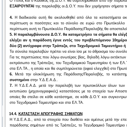
Ο Τίτλος και ο Κωδικός της Δ.Ο.Υ. θα συμπληρωθούν από την παραλ
ΕΞΑΙΡΟΥΝΤΑΙ
της παραλαβής οι Δ.Ο.Υ. που δεν χορήγησαν σήματα τ
4.
Η διαδικασία αυτή θα ακολουθηθεί από όλα τα καταστήματα ακό
περίπτωση οι ποσότητες και το σύνολο σε ευρώ στο Πρωτόκολλο
περίπτωση αυτή το Πρωτόκολλο Παράδοσης/Παραλαβής θα αποσταλε
5.
Η παραλαμβάνουσα Δ.Ο.Υ. θα καταμετρήσει τα σήματα θα ελέγ
ελέγξει αν η παράδοση έγινε εντός του προβλεπόμενου 10ημέρ
δύο (2) αντίγραφα στην Τράπεζα, στο Ταχυδρομικό Ταμιευτήριο ή
Τα σύνολα παραλαβών πρέπει να είναι ίσα με το άθροισμα του συνόλ
Για τις περιπτώσεις που λόγω ανωτέρας βίας, δηλαδή λόγω εκτάκτων
εκπρόσωπο της Τράπεζας, του Ταχυδρομικού Ταμιευτηρίου ή των ΕΛ
στα ΕΛ.ΤΑ., η οποία και θα συμπληρώνεται (αφού ελεγχθεί) στο Πρ
6.
Μετά την ολοκλήρωση της Παράδοσης/Παραλαβής, το κατάστημ
συστημένο
στην Υ.Δ.Ε.Α.Δ..
7.
Η Υ.Δ.Ε.Α.Δ. μετά την παραλαβή των πρωτοκόλλων όλων των κ
εκτυπώσει (μηχανογραφικές) καταστάσεις με τα στοιχεία των Αποσ
οποίες θα στείλει σε κάθε κατάστημα, σε κάθε Δ.Ο.Υ. και συγκεντρ
στο Ταχυδρομικό Ταμιευτήριο και στα ΕΛ.ΤΑ.
14.4.
ΚΑΤΑΣΤΑΣΗ ΑΠΟΓΡΑΦΗΣ ΣΗΜΑΤΩΝ
Η Υ.Δ.Ε.Α.Δ., από τα στοιχεία που διαθέτει και αμέσως μετά την ε
παράδοσης σημάτων από τις Τράπεζες, το Ταχυδρομικό Ταμιευτήριο κ