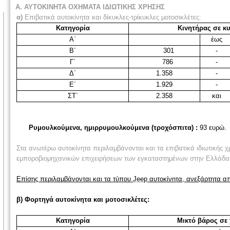
Α. ΑΥΤΟΚΙΝΗΤΑ ΟΧΗΜΑΤΑ ΙΔΙΩΤΙΚΗΣ ΧΡΗΣΗΣ
α)
Επιβατικά αυτοκίνητα και δίκυκλες-τρίκυκλες μοτοσικλέτες:
Κατηγορία
Κινητήρας σε κυ
Α΄
έως
Β΄
301
-
Γ΄
786
-
Δ΄
1.358
-
Ε΄
1.929
-
ΣΤ΄
2.358
και
Ρ
υμουλκούμενα, ημιρρυμουλκούμενα (τροχόσπιτα) :
93
ευρώ.
Στα ανωτέρω αυτοκίνητα περιλαμβάνονται και τα επιβατικά ιδιωτικής
εμποροβιομηχανικών επιχειρήσεων των εγκαταστημένων στην Ελλάδα μ
Επίσης περιλαμβάνονται και τα τύπου
Jeep
αυτοκίνητα, ανεξάρτητα απ
β) Φορτηγά αυτοκίνητα και μοτοσικλέτες:
Κατηγορία
Μικτό βάρος σε