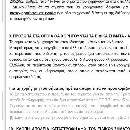
2052/92, αρθρ.3, παρ.4)» (για τα σήματα που χορηγούνται στα απαλ
Διευκρινίζεται ότι τα σήματα που θα χορηγούνται
δωρεάν
για 
καταχωρούνται σε ενιαία
(για όλο το χρονικό διάστημα της διάθεση
παραληφθέντων σημάτων.
9.
ΠΡΟΣΩΠΑ ΣΤΑ ΟΠΟΙΑ ΘΑ ΧΟΡΗΓΟΥΝΤΑΙ ΤΑ ΕΙΔΙΚΑ ΣΗΜΑΤΑ
-
Α
Το σήμα καταρχήν χορηγείται στον ιδιοκτήτη - κάτοχο του οχήματος.
Μπορεί, όμως, να χορηγηθεί και σε άλλο πρόσωπο, χωρίς να απαιτείτα
Σε περίπτωση που ο ιδιοκτήτης του οχήματος έχει αποβιώσει και δεν 
αυτούς, έστω και αν δεν έχουν υποβάλει δήλωση φόρου κληρονομιάς.
Εξάλλου, σε περίπτωση θανάτου αναπήρου, στον οποίο είχε χορηγηθε
αναπηρίας του, οι κληρονόμοι, στους οποίους περιέρχεται αυτό
ημερολογιακό έτος.
Για τη χορήγηση του σήματος πρέπει απαραίτητα να προσκομίζον
α)
Σε περίπτωση που η προμήθεια του σήματος γίνεται από την Τράπε
απόδειξη πληρωμής, που θα έχει αποσταλεί από τη Γ.Γ.Π.Σ. στον ιδιοκ
Σημειώνεται ότι αν ο ενδιαφερόμενος επιλέξει να προμηθευτεί το 
διαδικασία που προβλέπεται από τον αντίστοιχο φορέα.
β)
Στην περίπτωση που η προμήθεια του σήματος γίνεται από τη Δ.Ο.Υ
10.
ΚΛΟΠΗ, ΑΠΩΛΕΙΑ, ΚΑΤΑΣΤΡΟΦΗ κ.τ.λ. ΤΩΝ ΕΙΔΙΚΩΝ ΣΗΜΑΤ