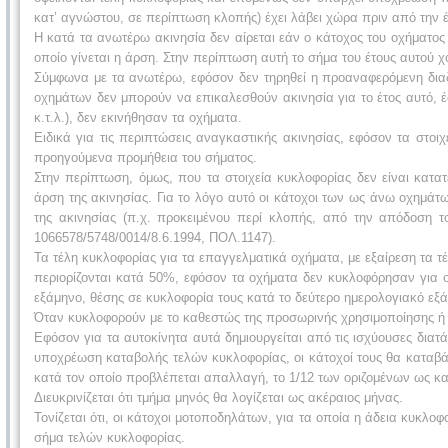
κατ’ αγνώστου, σε περίπτωση κλοπής) έχει λάβει χώρα πριν από την έν
Η κατά τα ανωτέρω ακινησία δεν αίρεται εάν ο κάτοχος του οχήματος
οποίο γίνεται η άρση. Στην περίπτωση αυτή το σήμα του έτους αυτού χ
Σύμφωνα με τα ανωτέρω, εφόσον δεν τηρηθεί η προαναφερόμενη διαδι
οχημάτων δεν μπορούν να επικαλεσθούν ακινησία για το έτος αυτό, έ
κ.τ.λ.), δεν εκινήθησαν τα οχήματα.
Ειδικά για τις περιπτώσεις αναγκαστικής ακινησίας, εφόσον τα στοιχ
προηγούμενα προμήθεια του σήματος.
Στην περίπτωση, όμως, που τα στοιχεία κυκλοφορίας δεν είναι κατατ
άρση της ακινησίας. Για το λόγο αυτό οι κάτοχοι των ως άνω οχημά
της ακινησίας (π.χ. προκειμένου περί κλοπής, από την απόδοση τ
1066578/5748/0014/8.6.1994, ΠΟΛ.1147).
Τα τέλη κυκλοφορίας για τα επαγγελματικά οχήματα, με εξαίρεση τα τέ
περιορίζονται κατά 50%, εφόσον τα οχήματα δεν κυκλοφόρησαν για 
εξάμηνο, θέσης σε κυκλοφορία τους κατά το δεύτερο ημερολογιακό εξ
Όταν κυκλοφορούν με το καθεστώς της προσωρινής χρησιμοποίησης ή
Εφόσον για τα αυτοκίνητα αυτά δημιουργείται από τις ισχύουσες δια
υποχρέωση καταβολής τελών κυκλοφορίας, οι κάτοχοί τους θα καταβά
κατά τον οποίο προβλέπεται απαλλαγή, το 1/12 των οριζομένων ως κ
Διευκρινίζεται ότι τμήμα μηνός θα λογίζεται ως ακέραιος μήνας.
Τονίζεται ότι, οι κάτοχοι μοτοποδηλάτων, για τα οποία η άδεια κυκλο
σήμα τελών κυκλοφορίας.