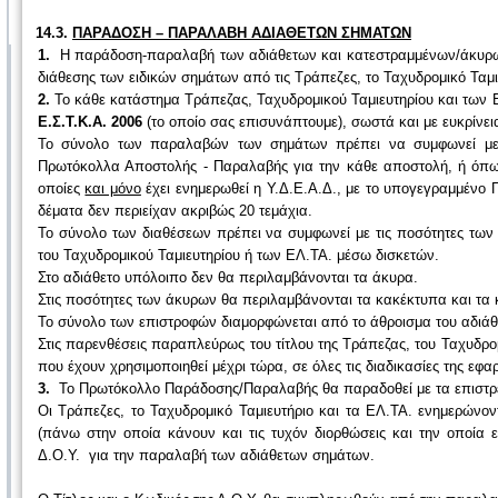
14.3.
ΠΑΡΑΔΟΣΗ – ΠΑΡΑΛΑΒΗ ΑΔΙΑΘΕΤΩΝ ΣΗΜΑΤΩΝ
1.
Η παράδοση-παραλαβή των αδιάθετων και κατεστραμμένων/άκυρ
διάθεσης των ειδικών σημάτων από τις Τράπεζες, το Ταχυδρομικό Ταμι
2.
Το κάθε κατάστημα Τράπεζας, Ταχυδρομικού Ταμιευτηρίου και των
Ε.Σ.Τ.Κ.Α. 2006
(το οποίο σας επισυνάπτουμε), σωστά και με ευκρίνεια
Το σύνολο των παραλαβών των σημάτων πρέπει να συμφωνεί με τ
Πρωτόκολλα Αποστολής - Παραλαβής για την κάθε αποστολή, ή όπως
οποίες
και μόνο
έχει ενημερωθεί η Υ.Δ.Ε.Α.Δ., με το υπογεγραμμένο
δέματα δεν περιείχαν ακριβώς 20 τεμάχια.
Το σύνολο των διαθέσεων πρέπει να συμφωνεί με τις ποσότητες τω
του Ταχυδρομικού Ταμιευτηρίου ή των ΕΛ.ΤΑ. μέσω δισκετών.
Στο αδιάθετο υπόλοιπο δεν θα περιλαμβάνονται τα άκυρα.
Στις ποσότητες των άκυρων θα περιλαμβάνονται τα κακέκτυπα και τα
Το σύνολο των επιστροφών διαμορφώνεται από το άθροισμα του αδιάθ
Στις παρενθέσεις παραπλεύρως του τίτλου της Τράπεζας, του Ταχυδρο
που έχουν χρησιμοποιηθεί μέχρι τώρα, σε όλες τις διαδικασίες της εφα
3.
Το Πρωτόκολλο Παράδοσης/Παραλαβής θα παραδοθεί με τα επιστρε
Οι Τράπεζες, το Ταχυδρομικό Ταμιευτήριο και τα ΕΛ.ΤΑ. ενημερώνο
(πάνω στην οποία κάνουν και τις τυχόν διορθώσεις και την οποία ε
Δ.Ο.Υ. για την παραλαβή των αδιάθετων σημάτων.