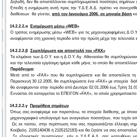
Δηλαδή, δεν θα αποστέλλονται συμπληρωματικά ποσότητες σημάτων γι
Επειδή η ενημέρωση αυτή προς την Υ.Δ.Ε.Α.Δ. πρέπει να συνεχισθ
διαθέσεων θα γίνεται,
από τον Ιανουάριο 2006, σε μηνιαία βάση
κα
14.2.2.2.α
Ενημέρωση μέσω «
WEB
»
Ο τρόπος ενημέρωσης μέσω «
WEB
» για τις μηχανογραφημένες Δ.Ο.Υ
αναφέρονται στη χρονική περίοδο από την πρώτη μέχρι την τελευταία
14.2.2.2.β
Συμπλήρωση και αποστολή του «FAX»
Τα κλιμάκια των Δ.Ο.Υ. και η Δ.Ο.Υ. Αγ. Αθανασίου θα συμπληρώνου
και την τελευταία εργάσιμη ημέρα κάθε μήνα, το οποίο θα αποστέλλο
Παράδειγμα
:
Μετά από το «FAX» που θα συμπληρώσετε και θα αποστείλετε τη Δ
Παρασκευή 30.12.2005, θα συμπληρώσετε ένα «FAX» με στοιχεία διά
θα αναφέρονται στην περίοδο από Δευτέρα 02.01.2006 έως Τρίτη 31.01
Εννοείται ότι καταργείται το ΕΠΕΙΓΟΝ «FAX», το οποίο χρησιμοποιεί
14.2.2.2.γ
Προμήθεια σημάτων
Όπως σας αναφέραμε και παραπάνω, τα στοιχεία διάθεσης, με όποιον
μηχανογραφικό υπολογισμό των αναγκαίων ποσοτήτων, που τυχόν απαι
Ως εκ τούτου, στην περίπτωση που σας παρουσιάζεται έλλειψη σημ
Κούβαλη 2105140436 ή 2105152183) και θα ζητάτε να σας αποσταλού
Σε εξαιρετικές περιπτώσεις, εάν η Υ.Δ.Ε.Α.Δ. σας κατευθύνει 