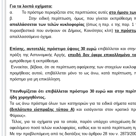
Για τα λοιπά οχήματα:
α. Το πρόστιμο περιορίζεται στις περιπτώσεις αυτές
στο ήμισυ τω
β. Στην ειδική περίπτωση, όμως, που γίνεται εκπρόθεσμη πρ
απαλλάσσεται των τελών κυκλοφορίας
(όπως η περ. ε της παρ. 1 
πυροσβεστικά που ανήκουν σε Δήμους, Κοινότητες κλπ)
το πρόστι
απαλλασσόμενο όχημα.
Επίσης, αυτοτελές πρόστιμο ύψους 30 ευρώ
επιβάλλεται και στην
πράξη της Αστυνομικής Αρχής,
επειδή δεν έφερε
επικολλημένο το
εμπρόθεσμα ή εκπρόθεσμα.
Eννοείται, βέβαια, ότι σε περίπτωση αφαίρεσης των στοιχείων κυκλοφ
προμήθειας αυτού, επιβάλλεται μόνο το ως άνω, κατά περίπτωση, 
πρόστιμο για μη επικόλληση.
Υπενθυμίζεται ότι επιβάλλεται πρόστιμο 30 ευρώ και στην πε
ήδη χορηγηθέντος.
Τα ως άνω πρόστιμα όλων των κατηγοριών για τα ειδικά σήματα κατα
(διπλότυπο είσπραξης τύπου Α)
και εισάγονται στον κρατικό π
Φόρους».
Τέλος, για τα οχήματα για τα οποία, παρότι υπάρχει υποχρέωση δε
οφειλόμενο ποσό τελών κυκλοφορίας, καθώς και το κατά περίπτωση π
Με την προβλεπόμενη από τις διατάξεις του άρθρου 28 του ν. 2873/2