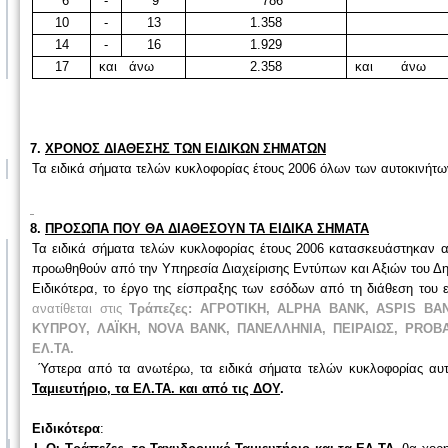
6
-
9
786
10
-
13
1.358
14
-
16
1.929
17
και άνω
2.358
και άνω
7.
ΧΡΟΝΟΣ ΔΙΑΘΕΣΗΣ ΤΩΝ ΕΙΔΙΚΩΝ ΣΗΜΑΤΩΝ
Τα ειδικά σήματα τελών κυκλοφορίας έτους 2006 όλων των αυτοκινήτ
8.
ΠΡΟΣΩΠΑ ΠΟΥ ΘΑ ΔΙΑΘΕΣΟΥΝ ΤΑ ΕΙΔΙΚΑ ΣΗΜΑΤΑ
Τα ειδικά σήματα τελών κυκλοφορίας έτους 2006 κατασκευάστηκαν 
προωθηθούν από την Υπηρεσία Διαχείρισης Εντύπων και Αξιών του Δη
Ειδικότερα, το έργο της είσπραξης των εσόδων από τη διάθεση του 
ανατίθεται στις
Τράπεζες: ΑΓΡΟΤΙΚΗ,
ALPHA BANK
,
ASPIS BA
ΚΥΠΡΟΥ, ΛΑΪΚΗ,
NOVA BANK
, ΠΑΝΕΛΛΉΝΙΑ, ΠΕΙΡΑΙΩΣ,
PROB
ΕΛ.ΤΑ.
Ύστερα από τα ανωτέρω, τα ειδικά σήματα τελών κυκλοφορίας αυτ
Ταμιευτήριο, τα ΕΛ.ΤΑ. και από τις ΔΟΥ
.
Ειδικότερα
: