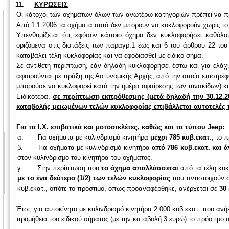
11.
ΚΥΡΩΣΕΙΣ
Οι κάτοχοι των οχημάτων όλων των ανωτέρω κατηγοριών πρέπει να προ
Από 1.1.2006 τα οχήματα αυτά δεν μπορούν να κυκλοφορούν χωρίς το 
Υπενθυμίζεται ότι, εφόσον κάποιο όχημα δεν κυκλοφορήσει καθόλο
οριζόμενα στις διατάξεις των παραγρ.1 έως και 6 του άρθρου 22 του
καταβάλει τέλη κυκλοφορίας και να εφοδιασθεί με ειδικό σήμα.
Σε αντίθετη περίπτωση, εάν δηλαδή κυκλοφορήσει έστω και για ελάχισ
αφαιρούνται με πράξη της Αστυνομικής Αρχής, από την οποία επιστρέφ
μπορούσε να κυκλοφορεί κατά την ημέρα αφαίρεσης των πινακίδων) κα
Ειδικότερα,
σε περίπτωση εκπρόθεσμης (μετά δηλαδή την 30.12.20
καταβολής μειωμένων τελών κυκλοφορίας επιβάλλεται αυτοτελές 
Για τα Ι.Χ. επιβατικά και μοτοσικλέτες, καθώς και τα τύπου
Jeep
:
α.
Για οχήματα με κυλινδρισμό κινητήρα
μέχρι 785 κυβ.εκατ
., το 
β.
Για οχήματα με κυλινδρισμό κινητήρα
από 786 κυβ.εκατ. και 
στον κυλινδρισμό του κινητήρα του οχήματος.
γ.
Στην περίπτωση που
το όχημα απαλλάσσεται
από τα τέλη κυ
με το ένα δεύτερο
(1/2) των τελών κυκλοφορίας
που αντιστοιχούν σ
κυβ.εκατ., οπότε το πρόστιμο, όπως προαναφέρθηκε, ανέρχεται σε
30
Έτσι, για αυτοκίνητο με κυλινδρισμό κινητήρα 2.000 κυβ.εκατ. που 
προμήθεια του ειδικού σήματος (με την καταβολή 3 ευρώ) το πρόστιμο 