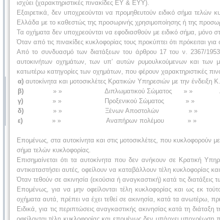
ισχύει (χαρακτηριστικές πινακίδες ΕΥ & ΕΥΥ).
Εξαιρετικά, δεν υποχρεούνται να προμηθευτούν ειδικό σήμα τελών 
Ελλάδα με το καθεστώς της προσωρινής χρησιμοποίησης ή της προσωρι
Τα οχήματα δεν υποχρεούνται να εφοδιασθούν με ειδικό σήμα, μόνο σ
Όταν από τις πινακίδες κυκλοφορίας τους προκύπτει ότι πρόκειται 
Από το συνδυασμό των διατάξεων του άρθρου 17 του ν. 2367/1953,
αυτοκινήτων οχημάτων, των υπ’ αυτών ρυμουλκούμενων και των μοτ
κατωτέρω κατηγορίες των οχημάτων, που φέρουν χαρακτηριστικές πιν
α)
αυτοκίνητα και μοτοσικλέτες Κρατικών Υπηρεσιών με την ένδειξη Κ.
β)
» » Διπλωματικού Σώματος » » Δ.
γ)
» » Προξενικού Σώματος » » Π
δ)
» » Ξένων Αποστολών » » Ξ
ε)
» » Aναπήρων πολέμου » » ΑΝ
Επομένως, στα αυτοκίνητα και στις μοτοσικλέτες, που κυκλοφορούν με 
σήμα τελών κυκλοφορίας.
Επισημαίνεται ότι τα αυτοκίνητα που δεν ανήκουν σε Κρατική Υπηρε
αντικαταστήσει αυτές, οφείλουν να καταβάλλουν τέλη κυκλοφορίας και
Όταν τεθούν σε ακινησία (εκούσια ή αναγκαστική) κατά τις διατάξεις τ
Επομένως, για να μην οφείλονται τέλη κυκλοφορίας και ως εκ τού
οχήματα αυτά, πρέπει να έχει τεθεί σε ακινησία, κατά τα ανωτέρω, πρ
Ειδικά, για τις περιπτώσεις αναγκαστικής ακινησίας κατά τη διάταξη 
οφείλονται τέλη κυκλοφορίας και επομένως δεν υπάρχει υποχρέωση πρ