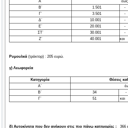
Α΄
έως 1
Β΄
1.501
-
Γ΄
3.501
-
Δ΄
10.001
-
Ε΄
20.001
-
ΣΤ΄
30.001
-
Ζ΄
40.001
κα
Ρ
υμουλκά
(τράκτορ) : 205 ευρώ.
γ) Λεωφορεία
Κατηγορία
Θέσεις κα
Α΄
έως
Β΄
34
-
Γ΄
51
κα
δ) Αυτοκίνητα που δεν ανήκουν στις πιο πάνω κατηγορίες :
366 