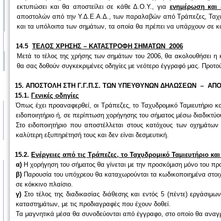
εκτυπώσει και θα αποστείλει σε κάθε Δ.Ο.Υ., για
ενημέρωση και 
αποστολών από την Υ.Δ.Ε.Α.Δ., των παραλαβών από Τράπεζες, Ταχυδ
και τα υπόλοιπα των σημάτων, τα οποία θα πρέπει να υπάρχουν σε κά
14.5
ΤΕΛΟΣ ΧΡΗΣΗΣ – ΚΑΤΑΣΤΡΟΦΗ ΣΗΜΑΤΩΝ 2006
Μετά το τέλος της χρήσης των σημάτων του 2006, θα ακολουθήσει η κ
θα σας δοθούν συγκεκριμένες οδηγίες με νεότερο έγγραφό μας. Προτο
15. ΑΠΟΣΤΟΛΗ ΣΤΗ Γ.Γ.Π.Σ. ΤΩΝ ΥΠΕΥΘΥΝΩΝ ΔΗΛΩΣΕΩΝ – ΑΠ
15.1.
Γενικές οδηγίες
Όπως έχει προαναφερθεί, οι Τράπεζες, το Ταχυδρομικό Ταμιευτήριο κα
ειδοποιητήριο ή, σε περίπτωση χορήγησης του σήματος μέσω διαδικτύο
Στο ειδοποιητήριο που αποστέλλεται στους κατόχους των οχημάτων α
καλύτερη εξυπηρέτησή τους και δεν είναι δεσμευτική.
15.2.
Ενέργειες από τις Τράπεζες, το Ταχυδρομικό Ταμιευτήριο και
α)
Η χορήγηση του σήματος θα γίνεται με την προσκόμιση μόνο του πρ
β)
Παρουσία του υπόχρεου θα καταχωρούνται τα κωδικοποιημένα στοιχ
σε κόκκινο πλαίσιο.
γ)
Στο τέλος της διαδικασίας διάθεσης και εντός 5 (πέντε) εργάσιμω
καταστημάτων, με τις προδιαγραφές που έχουν δοθεί.
Τα μαγνητικά μέσα θα συνοδεύονται από έγγραφο, στο οποίο θα αναγρ