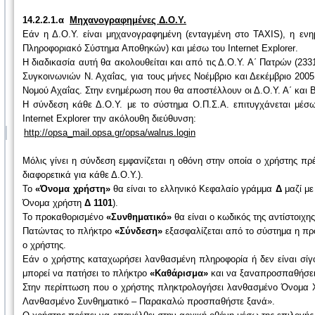
14.2.2.1.α
Μηχανογραφημένες Δ.Ο.Υ.
Εάν η Δ.Ο.Υ. είναι μηχανογραφημένη (ενταγμένη στο
TAXIS
), η εν
Πληροφοριακό Σύστημα Αποθηκών) και μέσω του
Internet Explorer
.
Η διαδικασία αυτή θα ακολουθείται και από τις Δ.Ο.Υ. Α΄ Πατρών (233
Συγκοινωνιών Ν. Αχαΐας, για τους μήνες Νοέμβριο και Δεκέμβριο 2005
Νομού Αχαΐας. Στην ενημέρωση που θα αποστέλλουν οι Δ.Ο.Υ. Α΄ και Β
Η σύνδεση κάθε Δ.Ο.Υ. με το σύστημα Ο.Π.Σ.Α. επιτυγχάνεται μέσ
Internet Explorer
την ακόλουθη διεύθυνση:
http://opsa_mail.opsa.gr/opsa/walrus.login
Μόλις γίνει η σύνδεση εμφανίζεται η οθόνη στην οποία ο χρήστης π
διαφορετικά για κάθε Δ.Ο.Υ.).
Το
«Όνομα χρήστη»
θα είναι το ελληνικό Κεφαλαίο γράμμα
Δ
μαζί με
Όνομα χρήστη
Δ 1101
).
Το προκαθορισμένο
«Συνθηματικό»
θα είναι ο κωδικός της αντίστοιχ
Πατώντας το πλήκτρο
«Σύνδεση»
εξασφαλίζεται από το σύστημα η πρ
ο χρήστης.
Εάν ο χρήστης καταχωρήσει λανθασμένη πληροφορία ή δεν είναι σίγ
μπορεί να πατήσει το πλήκτρο
«Καθάρισμα»
και να ξαναπροσπαθήσε
Στην περίπτωση που ο χρήστης πληκτρολογήσει λανθασμένο Όνομα Χρ
Λανθασμένο Συνθηματικό – Παρακαλώ προσπαθήστε ξανά».