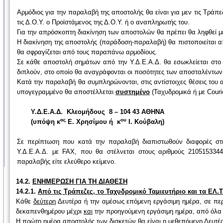
Αρμόδιος για την παραλαβή της αποστολής θα είναι για μεν τις Τράπεζ
τις Δ.Ο.Υ. ο Προϊστάμενος της Δ.Ο.Υ. ή ο αναπληρωτής του.
Για την απρόσκοπτη διακίνηση των αποστολών θα πρέπει θα ληφθεί μέ
Η διακίνηση της αποστολής (παράδοση-παραλαβή) θα πιστοποιείται α
θα σφραγίζεται από τους παραπάνω αρμοδίους.
Σε κάθε αποστολή σημάτων από την Υ.Δ.Ε.Α.Δ. θα εσωκλείεται 
διπλούν, στο οποίο θα αναγράφονται οι ποσότητες των αποσταλέντων 
Κατά την παραλαβή θα συμπληρώνονται, στις αντίστοιχες θέσεις του
υπογεγραμμένο θα αποστέλλεται
συστημένο
(Ταχυδρομικά ή με Couri
Υ.Δ.Ε.Α.Δ. Κλεομήδους 8 – 104 43 ΑΘΗΝΑ
ας
ου
(υπόψη κ
Ε. Χρησίμου ή κ
Ι. Κούβαλη)
Σε περίπτωση που κατά την παραλαβή διαπιστωθούν διαφορές στι
Υ.Δ.Ε.Α.Δ. με FAX, που θα στέλνεται στους αριθμούς 210515334
παραλαβής είτε ελεύθερο κείμενο.
14.2.
ΕΝΗΜΕΡΩΣΗ ΓΙΑ ΤΗ ΔΙΑΘΕΣΗ
14.2.1.
Από τις Τράπεζες, το Ταχυδρομικό Ταμιευτήριο και τα ΕΛ
Κάθε
δεύτερη
Δευτέρα ή την αμέσως επόμενη εργάσιμη ημέρα, σε περ
δεκαπενθημέρου μέχρι
και
την προηγούμενη εργάσιμη ημέρα, από όλα
Η
πρώτη
ημέρα αποστολής των δισκετών θα είναι η μεθεπόμενη Δευτέρ