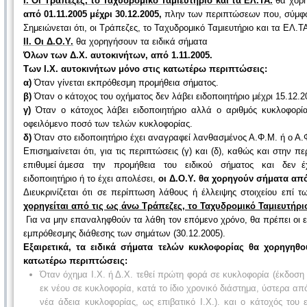
Ι. Οι Τράπεζες, το Ταχυδρομικό Ταμιευτήριο και τα ΕΛ.ΤΑ.
θα χορη
από 01.11.2005 μέχρι 30.12.2005,
πλην των περιπτώσεων που, σύμφων
Σημειώνεται ότι, οι Τράπεζες, το Ταχυδρομικό Ταμιευτήριο και τα ΕΛ.Τ
ΙΙ. Οι Δ.Ο.Υ.
θα χορηγήσουν τα ειδικά σήματα
Όλων των Δ.Χ. αυτοκινήτων, από 1.11.2005.
Των Ι.Χ. αυτοκινήτων μόνο στις κατωτέρω περιπτώσεις:
α)
Όταν γίνεται εκπρόθεσμη προμήθεια σήματος.
β)
Όταν ο κάτοχος του οχήματος δεν λάβει ειδοποιητήριο μέχρι 15.12.2
γ)
Όταν ο κάτοχος λάβει ειδοποιητήριο αλλά ο αριθμός κυκλοφορί
οφειλόμενο ποσό των τελών κυκλοφορίας.
δ)
Όταν στο ειδοποιητήριο έχει αναγραφεί λανθασμένος Α.Φ.Μ. ή ο Α
Επισημαίνεται ότι, για τις περιπτώσεις (γ) και (δ), καθώς και στην π
επιθυμεί άμεσα την προμήθεια του ειδικού σήματος και δεν έ
ειδοποιητήριο ή το έχει απολέσει,
οι Δ.Ο.Υ. θα χορηγούν σήματα από
Διευκρινίζεται ότι σε περίπτωση λάθους ή έλλειψης στοιχείου επί τ
χορηγείται από τις ως άνω Τράπεζες, το Ταχυδρομικό Ταμιευτήριο
Για να μην επαναληφθούν τα λάθη τον επόμενο χρόνο, θα πρέπει οι εν
εμπρόθεσμης διάθεσης των σημάτων (30.12.2005).
Εξαιρετικά, τα ειδικά σήματα τελών κυκλοφορίας θα χορηγηθ
κατωτέρω περιπτώσεις:
Όταν όχημα Ι.Χ. ή Δ.Χ. τεθεί πρώτη φορά σε κυκλοφορία (έκδοση 
εκ νέου σε κυκλοφορία, κατά το ίδιο χρονικό διάστημα, ύστερα απ
νέα άδεια κυκλοφορίας, ως επιβατικό Ι.Χ.). και ο κάτοχός του