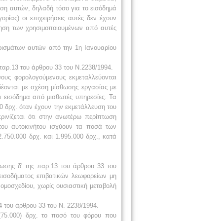
υση αυτών, δηλαδή τόσο για
το εισόδημά
γορίας) οι επιχειρήσεις
αυτές δεν έχουν
ρηση των
χρησιμοποιουμένων από αυτές
ρισμάτων
αυτών από την 1η
Ιανουαρίου
παρ.13 του
άρθρου 33
του Ν.2238/1994.
σους
φορολογούμενους
εκμεταλλεύονται
δέονται με σχέση
μίσθωσης εργασίας με
ι εισόδημα
από μισθωτές υπηρεσίες. Τα
0 δρχ. όταν έχουν την
εκμετάλλευση του
κρινίζεται ότι στην ανωτέρω περίπτωση
 του αυτοκινήτου ισχύουν τα ποσά των
.750.000 δρχ. και 1.995.000 δρχ., κατά
τωσης δ'
της
παρ.13 του
άρθρου 33 του
ισοδήματος επιβατικών
λεωφορείων μη
ομοσχεδίου, χωρίς
ουσιαστική μεταβολή
4 του
άρθρου 33 του Ν.
2238/1994.
75.000) δρχ. το
ποσό του φόρου
που