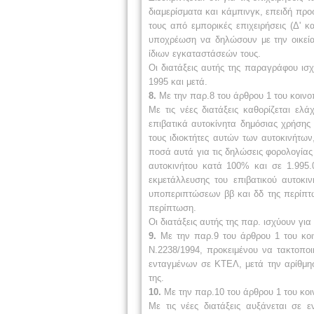
διαμερίσματα και κάμπινγκ, επειδή προ
τους από εμπορικές επιχειρήσεις (Δ'
κα
υποχρέωση να δηλώσουν με την
οικε
ίδιων
εγκαταστάσεών τους.
Οι διατάξεις αυτής της παραγράφου ισ
1995 και μετά.
8.
Με την παρ.8 του άρθρου 1 του κοινο
Με τις νέες διατάξεις καθορίζεται ελ
επιβατικά αυτοκίνητα δημόσιας χρήσης (
τους ιδιοκτήτες αυτών των αυτοκινήτων
ποσά αυτά για τις
δηλώσεις φορολογίας
αυτοκινήτου κατά 100%
και σε 1.995
εκμετάλλευσης του
επιβατικού αυτοκι
υποπεριπτώσεων ββ και
δδ της περίπτ
περίπτωση.
Οι διατάξεις αυτής της παρ. ισχύουν γι
9.
Με την παρ.9 του άρθρου 1 του κοι
Ν.2238/1994, προκειμένου να τακτοποι
ενταγμένων σε ΚΤΕΛ, μετά την αρίθμη
της.
10.
Με την παρ.10 του άρθρου 1 του κοι
Με τις νέες διατάξεις αυξάνεται σε ε