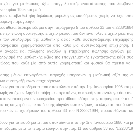
ισχύει για μισθωτικές αξίες
επαγγελματικής εγκατάστασης που λαμβάνο
νουαρίου 1995 και μετά.
έχουν υποβληθεί ήδη δηλώσεις
φορολογίας εισοδήματος χωρίς να έχει υπολ
ούμενη παράγραφο.
στίθεται δεύτερο εδάφιο στην
παράγραφο 5 του άρθρου 33 του ν.2238/1994
κάθε περίπτωση συστέγασης
επιχειρήσεων, που δεν είναι όλες επιχειρήσεις πα
ια τον υπολογισμό
της μισθωτικής αξίας κάθε
συστεγαζόμενης επιχείρηση
ραγματικά
χρησιμοποιούνται από κάθε μια συστεγαζόμενη επιχείρηση. 
ων αγοράς
και πώλησης αγαθών ή επιχείρησης πώλησης αγαθών με 
ολογισμό της
μισθωτικής αξίας της επαγγελματικής εγκατάστασης κάθε συ
χώρος που
κάθε μία από αυτές χρησιμοποιεί και φυσικά θα
πρέπει να 
γασης μόνον επιχειρήσεων παροχής
υπηρεσιών η μισθωτική αξία της σ
 των συστεγαζόμενων επιχειρήσεων.
χύουν για τα εισοδήματα που
αποκτώνται από την 1ην Ιανουαρίου 1995 και μ
ωρίς να έχουν ληφθεί
υπόψη τα παραπάνω,
εφαρμόζονται ανάλογα όσα αν
υ κοινοποιούμενου νομοσχεδίου
προστίθεται εδάφιο στην παράγραφο 9 του 
για τις επιχειρήσεις
εκπαίδευσης οδηγών αυτοκινήτων, το ελάχιστο ποσό κα
μπορικών
επιχειρήσεων του άρθρου 33 του Ν.2238/1994, προσαυξάνεται κ
χύουν για τα εισοδήματα που
αποκτώνται από την 1ην Ιανουαρίου 1996 και μ
ι εδάφιο, μετά το τέταρτο
εδάφιο, στην παρ.11 του άρθρου 33 του Ν.2238/19