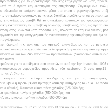
 προϋποθέσεις για το
χαρακτηρισμό ατομικής επιχειρήσεις ως νέας, προκει
 κατά τα 3 πρώτα έτη
λειτουργίας της επιχείρησης.
Συγκεκριμένα, ενώ 
ος εθεωρείτο το
επόμενο
εκείνου μέσα στο οποίο ο φορολογούμενος υπέ
 το αντικείμενο
εργασιών, με τις νέες διατάξεις προβλέπεται ότι σε περίπτ
ης
επαγγέλματος μεταβληθεί το αντικείμενο εργασιών του φορολογούμεν
τική εγκατάσταση του (υποβολή δήλωσης μεταβολών), τότε,
ως
πρώτο έτο
ισοδήματος μειώνεται κατά
ποσοστό 30%, θεωρείται το
επόμενο εκείνου, μέ
 εργασιών και της επαγγελματικής εγκατάστασης
της επιχείρησης και όχι τ
επαγγέλματος.
ρχει διακοπή της άσκησης του αρχικού
επαγγέλματος και σε μεταγεν
ρετικό αντικείμενο εργασιών και σε
διαφορετική εγκατάσταση
από την αρχι
αθροιστικά και των δύο
παραπάνω προϋποθέσεων (διαφορετικό αντικείμενο
ρξη αυτών.
ρμόζονται για τα εισοδήματα που
αποκτώνται από την 1ην Ιανουαρίου 1995 κ
ινοποιουμενου νομοσχεδίου
προστίθεται νέα περίπτωση β' στην παρ.13
ι σε γ', δ'και ε'.
αι ελάχιστα ποσά καθαρού εισοδήματος
και για τις επιχειρήσεις
ούν βιβλία ή τηρούν βιβλία πρώτης ή δεύτερης
κατηγορίας του ΚΒΣ. Τα
ποσά 
σμα (Studio), διακόσιες είκοσι
πέντε χιλιάδες (225.000) δρχ.
μα τριακόσιες πενήντα χιλιάδες
(350.000) δρχ. και
ν), πεντακόσιες πενήντα χιλιάδες
(550.000) δρχ.
των περιπτώσεων α', β' και γ'
της παρ.13 του άρθρου 33 που εκμεταλλεύον