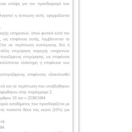
νται υπόψη για
τον προσδιορισμό
των
ογιστεί η
έκπτωση αυτή,
εφαρμόζονται
.
ροχής
υπηρεσιών, όπου
φυσικά κατά τον
ς, ως επιφάνεια
αυτής, λαμβάνονται τα
Έτσι σε
περίπτωση συστέγασης δύο ή
άλλη επιχείρηση
παροχής υπηρεσιών
στεγαζόμενης
επιχείρησης, ως επιφάνεια
καλύπτεται
ολόκληρη η επιφάνεια των
υστεγαζόμενης
επιφάνειας εξακολουθεί
ετά και σε
περίπτωση που
υποβλήθηκαν
αφέρθηκαν στην
παράγραφο 2.
άρθρου 33
του ν.2238/1994.
θαρού
εισοδήματος
που προσδιορίζεται με
ατά ποσοστό
δέκα τοις εκατό (10%) για
ετά.
94.