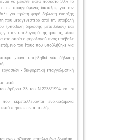
μένου να μειωθεί κατά
ποσοστό 30% το
με τις προηγούμενες
διατάξεις για τον
βαλε για πρώτη φορά
δήλωση έναρξης
ωση που
μεταγενέστερα από την υποβολή
ου
(υποβολή
δήλωσης μεταβολών) και
ς για τον υπολογισμό της τριετίας, μέσα
σα στο οποίο ο φορολογούμενος υπέβαλε
ο επόμενο του έτους που υποβλήθηκε
για
έστερο χρόνο
υποβληθεί νέα δήλωση
κή.
 εργασιών -
διαφορετική
επαγγελματική
αι μετά.
 του άρθρου 33 του Ν.2238/1994
και οι
 που εκμεταλλεύονται
ενοικιαζόμενα
αυτά ετησίως είναι τα εξής:
ται
ενοικιαζόμενα επιπλωμένα
δωμάτια,