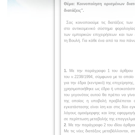
Θέμα: Κοινοποίηση ορισμένων διατ
διατάξεις".
Σας κοινοποιούμε τις διατάξεις των
στο
αντικειμενικό σύστημα φορολογίας
των
εμπορικών επιχειρήσεων και των
τη
Βουλή. Για κάθε ένα από τα πιο πά
1.
Με την παράγραφο 1 του άρθρου 1
του
ν.2238/1994, σύμφωνα με το οποίο 
για την έδρα (κεντρικό) της επιχείρησης,
χρησιμοποιήθηκε ως
έδρα ή υποκατάστ
του γεγονότος αυτού θα πρέπει να γίνε
της οποίας η υποβολή προβλέπεται
εγκατάστασης είναι ίση και
στις δύο
εγ
λόγους ομοιόμορφης και
ίσης
εφαρμογής
σε
περίπτωση μεταβολής
της επαγγελμα
2
. Με την παράγραφο 2 του ιδίου άρθρο
Με τις νέες διατάξεις μεταβάλλονται, στ