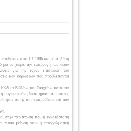
οκτήθηκαν από 1.1.1995 και
μετά (λύση
δήματος χωρίς την
εφαρμογή των νέων
λώσεις για την τυχόν
επιστροφή του
λώσεις των κυρώσεων
που
προβλέπονται
υ Κώδικα
Βιβλίων και
Στοιχείων κατά τον
τη συγκεκριμένη
δραστηριότητα ο οποίος
ριότητας
αυτής που εφαρμόζεται επί των
94
.
αι στην
περίπτωση που η
εγκατάσταση
αι τέτοια
μείωση όταν η επαγγελματική