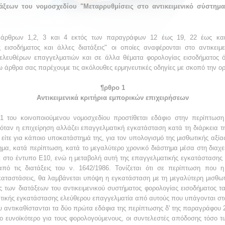
άξεων του νομοσχεδίου
"Μεταρρυθμίσεις στο
αντικειμενικό σύστημ
 άρθρων 1,2, 3 και 4 εκτός των
παραγράφων 12 έως 19, 22 έως και
 εισοδήματος και άλλες διατάξεις" οι
οποίες αναφέρονται στο
αντικει
 ελευθέρων επαγγελματιών και σε άλλα
θέματα φορολογίας εισοδήματος
νω άρθρα σας
παρέχουμε τις ακόλουθες
ερμηνευτικές οδηγίες με σκοπό την ο
¶ρθρο 1
Αντικειμενικά κριτήρια εμπορικών
επιχειρήσεων
 του κοινοποιούμενου νομοσχεδίου
προστίθεται εδάφιο στην περίπτωση
όταν η επιχείρηση αλλάζει
επαγγελματική εγκατάσταση
κατά τη διάρκεια τ
 είτε για κάποιο
υποκατάστημά της, για τον υπολογισμό της μισθωτικής αξία
ημα, κατά
περίπτωση, κατά το μεγαλύτερο χρονικό διάστημα μέσα στη διαχει
ι
στο έντυπο Ε10, ενώ η μεταβολή αυτή της επαγγελματικής εγκατάστασης
από τις διατάξεις του ν. 1642/1986. Τονίζεται ότι
σε περίπτωση που η
καταστάσεις, θα λαμβάνεται
υπόψη η εγκατάσταση με τη μεγαλύτερη
μισθωτ
 των διατάξεων του αντικειμενικού συστήματος φορολογίας
εισοδήματος τ
τικής εγκατάστασης ελεύθερου επαγγελματία από αυτούς που
υπάγονται στ
υ αντικαθίστανται τα δύο πρώτα
εδάφια της περίπτωσης δ' της παραγράφου 
ο ευνοϊκότερο για τους
φορολογούμενους, οι συντελεστές απόδοσης τόσο 