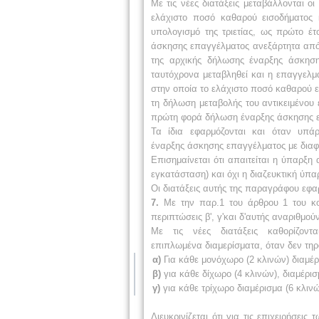
Με τις νέες διατάξεις μεταβάλλονται οι
ελάχιστο ποσό καθαρού εισοδήματος
υπολογισμό της τριετίας, ως πρώτο έτ
άσκησης επαγγέλματος ανεξάρτητα
από
της
αρχικής δήλωσης έναρξης άσκησ
ταυτόχρονα μεταβληθεί και η
επαγγελμα
στην οποία το ελάχιστο
ποσό καθαρού ε
τη δήλωση
μεταβολής του
αντικειμένου
πρώτη
φορά δήλωση έναρξης άσκησης 
Τα ίδια εφαρμόζονται και όταν υπά
έναρξης
άσκησης επαγγέλματος με διαφο
Επισημαίνεται ότι απαιτείται η ύπαρξη 
εγκατάσταση) και όχι η διαζευκτική ύπα
Οι διατάξεις αυτής της παραγράφου εφα
7.
Με την παρ.1 του άρθρου 1 του κο
περιπτώσεις β', γ'και δ'αυτής αναριθμούντα
Με τις νέες διατάξεις καθορίζοντ
επιπλωμένα
διαμερίσματα, όταν δεν τηρ
α)
Για κάθε μονόχωρο (2 κλινών) διαμέρι
β)
για κάθε δίχωρο (4 κλινών), διαμέρισ
γ)
για κάθε τρίχωρο διαμέρισμα (6 κλινώ
Διευκρινίζεται ότι για τις επιχειρήσεις 