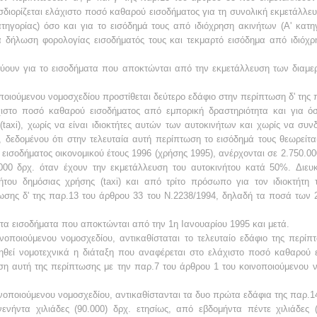
σδιορίζεται ελάχιστο ποσό
καθαρού εισοδήματος
για τη συνολική εκμετάλλε
τηγορίας) όσο και
για
το εισόδημά τους από ιδιόχρηση ακινήτων (Α'
κατη
ία δήλωση φορολογίας
εισοδήματός τους και τεκμαρτό εισόδημα από ιδιόχ
χύουν για το εισοδήματα που
αποκτώνται από την εκμετάλλευση των διαμε
ποιούμενου νομοσχεδίου
προστίθεται δεύτερο εδάφιο στην περίπτωση δ'
της 
άχιστο ποσό καθαρού εισοδήματος
από εμπορική δραστηριότητα και για ό
taxi), χωρίς να
είναι ιδιοκτήτες αυτών των
αυτοκινήτων και χωρίς να συν
, δεδομένου
ότι
στην τελευταία αυτή περίπτωση το εισόδημά τους θεωρείτα
εισοδήματος οικονομικού έτους 1996 (χρήσης 1995), ανέρχονται σε
2.750.00
.000 δρχ. όταν έχουν την εκμετάλλευση του αυτοκινήτου κατά
50%.
Διευ
νήτου δημόσιας χρήσης (taxi) και από τρίτο
πρόσωπο για
τον ιδιοκτήτη
ωσης δ'
της παρ.13 του
άρθρου 33 του Ν.2238/1994, δηλαδή τα
ποσά των 2
α τα εισοδήματα που αποκτώνται
από την 1η Ιανουαρίου 1995 και μετά.
νοποιούμενου νομοσχεδίου,
αντικαθίσταται το τελευταίο εδάφιο της περίπ
ηθεί νομοτεχνικά η
διάταξη που αναφέρεται στο ελάχιστο
ποσό καθαρού ε
ση αυτή της περίπτωσης
με την
παρ.7 του άρθρου 1 του κοινοποιούμενου ν
νοποιούμενου νομοσχεδίου,
αντικαθίστανται τα δυο πρώτα εδάφια της παρ.1
νενήντα χιλιάδες (90.000) δρχ.
ετησίως, από εβδομήντα πέντε χιλιάδες (