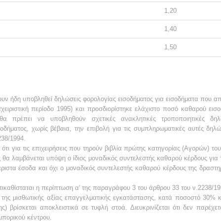
1,20
1,40
1
,50
χουν ήδη υποβληθεί δηλώσεις
φορολογίας εισοδήματος για εισοδήματα που
απ
χειριστική περίοδο
1995) και
προσδιορίστηκε ελάχιστο ποσό καθαρού εισο
θα
πρέπει να
υποβληθούν σχετικές ανακλητικές τροποποιητικές δη
οδήματος, χωρίς
βέβαια,
την επιβολή για τις συμπληρωματικές αυτές δη
238/1994.
 ότι για τις επιχειρήσεις
που τηρούν βιβλία πρώτης κατηγορίας (Αγορών) το
 θα λαμβάνεται
υπόψη ο ίδιος μοναδικός συντελεστής
καθαρού κέρδους για 
άριστα έσοδα
και όχι ο
μοναδικός συντελεστής καθαρού κέρδους της δραστη
καθίσταται η περίπτωση α' της
παραγράφου 3 του άρθρου 33 του ν.2238/19
 της μισθωτικής αξίας
επαγγελματικής εγκατάστασης, κατά ποσοστό 30% κ
ς) βρίσκεται
αποκλειστικά σε τυφλή στοά.
Διευκρινίζεται ότι δεν παρέχετ
μπορικού
κέντρου.