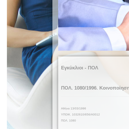
Εγκύκλιοι - ΠΟΛ
ΠΟΛ. 1080/1996. Κοινοποίηση
Αθήνα
13
/
03
/199
6
ΥΠΟΙΚ.
1032610/656/Α0012
ΠΟΛ. 1
080