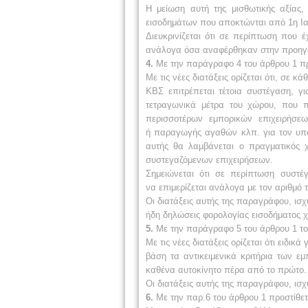
Η μείωση αυτή της μισθωτικής αξίας, 
εισοδημάτων που αποκτώνται από 1η Ια
Διευκρινίζεται ότι σε περίπτωση που 
ανάλογα όσα αναφέρθηκαν στην προηγ
4.
Με την παράγραφο 4 του άρθρου 1 προ
Με τις νέες διατάξεις ορίζεται ότι, σε 
ΚΒΣ επιτρέπεται τέτοια συστέγαση, γ
τετραγωνικά μέτρα του χώρου, που π
περισσοτέρων εμπορικών
επιχειρήσε
ή
παραγωγής αγαθών κλπ. για τον υπ
αυτής θα λαμβάνεται ο πραγματικός 
συστεγαζόμενων επιχειρήσεων.
Σημειώνεται ότι σε περίπτωση συστέ
να
επιμερίζεται ανάλογα με τον αριθμό
Οι διατάξεις αυτής της παραγράφου, ισ
ήδη δηλώσεις φορολογίας εισοδήματος χ
5.
Με την παράγραφο 5 του άρθρου 1 το
Με τις νέες διατάξεις ορίζεται ότι ειδικά 
βάση τα αντικειμενικά κριτήρια των ε
καθένα αυτοκίνητο πέρα από το πρώτο.
Οι διατάξεις αυτής της παραγράφου, ισ
6.
Με την παρ.6 του άρθρου 1 προστίθετα