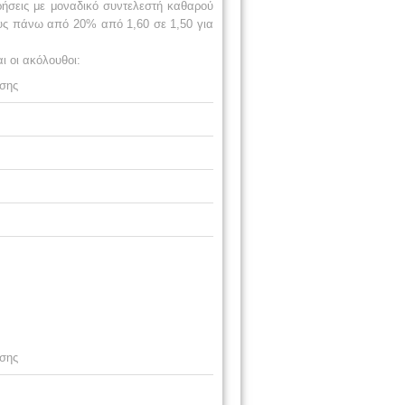
ρήσεις με μοναδικό
συντελεστή καθαρού
ους πάνω από
20% από 1,60 σε 1,50 για
ι οι
ακόλουθοι:
σης
σης