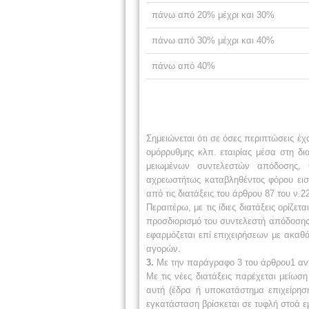
πάνω από 20% μέχρι και 30%
πάνω από 30% μέχρι και 40%
πάνω από 40%
Σημειώνεται ότι σε όσες περιπτώσεις έ
ομόρρυθμης κλπ. εταιρίας μέσα στη δια
μειωμένων συντελεστών απόδοσης, 
αχρεωστήτως
καταβληθέντος φόρου εισ
από τις διατάξεις του άρθρου 87 του ν.2
Περαιτέρω, με τις ίδιες διατάξεις ορίζεται
προσδιορισμό του συντελεστή απόδοσης
εφαρμόζεται επί επιχειρήσεων με ακαθ
αγορών.
3.
Με την παράγραφο 3 του άρθρου1 αντι
Με τις νέες διατάξεις παρέχεται μείωση
αυτή (έδρα ή υποκατάστημα επιχείρηση
εγκατάσταση βρίσκεται σε τυφλή στοά
ε