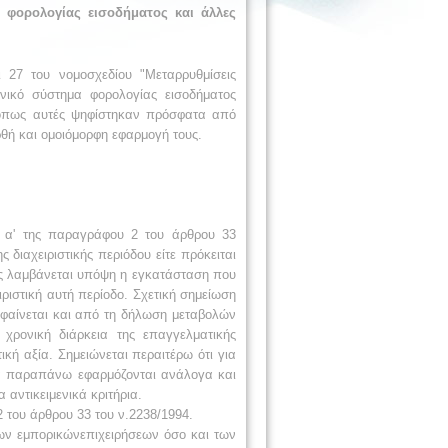
α φορολογίας εισοδήματος και άλλες
 27 του νομοσχεδίου
"Μεταρρυθμίσεις
μενικό σύστημα φορολογίας εισοδήματος
 όπως αυτές ψηφίστηκαν πρόσφατα από
ρθή και ομοιόμορφη εφαρμογή τους.
 α' της
παραγράφου 2 του άρθρου 33
ης διαχειριστικής περιόδου
είτε πρόκειται
ς λαμβάνεται
υπόψη η εγκατάσταση που
ριστική
αυτή περίοδο. Σχετική
σημείωση
φαίνεται και από τη δήλωση μεταβολών
χρονική διάρκεια της επαγγελματικής
ική αξία. Σημειώνεται περαιτέρω ότι για
α παραπάνω εφαρμόζονται ανάλογα και
α
αντικειμενικά κριτήρια.
2 του
άρθρου 33 του ν.2238/1994.
των εμπορικώνεπιχειρήσεων
όσο και των