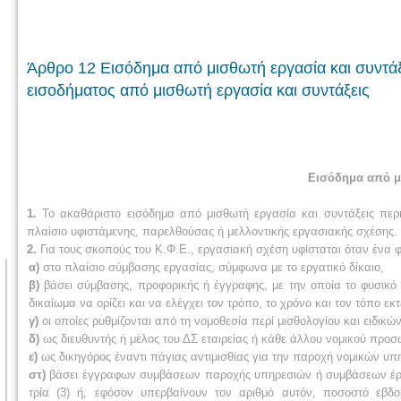
Άρθρο 12 Εισόδημα από μισθωτή εργασία και συντά
εισοδήματος από μισθωτή εργασία και συντάξεις
Εισόδημα από μ
1.
Το ακαθάριστο εισόδημα από μισθωτή εργασία και συντάξεις πε
πλαίσιο υφιστάμενης, παρελθούσας ή μελλοντικής εργασιακής σχέσης.
2.
Για τους σκοπούς του Κ.Φ.Ε., εργασιακή σχέση υφίσταται όταν ένα
α)
στο πλαίσιο σύμβασης εργασίας, σύμφωνα με το εργατικό δίκαιο,
β)
βάσει σύμβασης, προφορικής ή έγγραφης, με την οποία το φυσικό
δικαίωμα να ορίζει και να ελέγχει τον τρόπο, το χρόνο και τον τόπο ε
γ)
οι οποίες ρυθμίζονται από τη νομοθεσία περί μισθολογίου και ειδικ
δ)
ως διευθυντής ή μέλος του ΔΣ εταιρείας ή κάθε άλλου νομικού προσ
ε)
ως δικηγόρος έναντι πάγιας αντιμισθίας για την παροχή νομικών υπ
στ)
βάσει έγγραφων συμβάσεων παροχής υπηρεσιών ή συμβάσεων έργου
τρία (3) ή, εφόσον υπερβαίνουν τον αριθμό αυτόν, ποσοστό εβδο