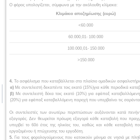
Ο φ
όρος υπολογίζεται, σύμφωνα με την ακόλουθη κλίμακα:
Κλιμάκιο αποζημίωσης (ευρώ)
<60.000
60.000,01- 100.000
100.000,01- 150.000
>150.000
4.
Το ασφάλισμα που καταβάλλεται στο πλαίσιο ομαδικών ασφαλιστήρι
α)
Με συντελεστή δεκαπέντε τοις εκατό (15%)για κάθε περιοδικά κατ
β)
Με συντελεστή δέκα τοις εκατό (10%) για εφάπαξ καταβαλλόμενη π
(20%) για εφάπαξ καταβαλλόμενη παροχή που υπερβαίνει τις σαράντα 
Οι συντελεστές των ανωτέρω περιπτώσεων αυξάνονται κατά πενήν
εξαγοράς. Δεν θεωρείται πρόωρη εξαγορά κάθε καταβολή που πραγματ
υπερβεί το 60ό έτος της ηλικίας του, καθώς και κάθε καταβολή π
εργαζομένου ή πτώχευσης του εργοδότη.
5.
Για τους φορολογούμενους που κατοικούν μόνιμα σε νησιά με πληθ