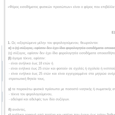
«Φόρος εισοδήματος φυσικών προσώπων» είναι ο φόρος που επιβάλλε
Ε
1.
Ως «εξαρτώμενα μέλη» του φορολογούμενου, θεωρούνται:
α)
ο (η) σύζυγος, εφόσον δεν έχει ίδια φορολογητέα εισοδήματα οποια
(η) σύζυγος, εφόσον δεν έχει ίδια φορολογητέα εισοδήματα οποιασδήπ
β)
άγαμα τέκνα, εφόσον:
- είναι ανήλικα έως 18 ετών ή
- είναι ενήλικα έως 25 ετών και φοιτούν σε σχολές ή σχολεία ή ινστι
- είναι ενήλικα έως 25 ετών και είναι εγγεγραμμένα στα μητρώα αν
στρατιωτική θητεία τους,
γ)
τα παρακάτω φυσικά πρόσωπα με ποσοστό νοητικής ή σωματικής ανα
- τέκνα του φορολογούμενου,
- αδελφοί και αδελφές των δύο συζύγων.
δ)
ανιόντες,
ε)
ανήλικα ορφανά από πατέρα και μητέρα που έχουν έως τρίτου βαθμο