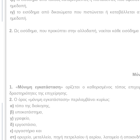
ημεδαπή,
ιγ)
το εισόδημα από δικαιώματα που πιστώνεται ή καταβάλλεται 
ημεδαπή
.
2.
Ως εισόδημα, που προκύπτει στην αλλοδαπή, νοείται κάθε εισόδημα
Μόν
1.
«
Μόνιμη εγκατάσταση
» ορίζεται ο καθορισμένος τόπος επιχε
δραστηριότητες της επιχείρησης.
2.
Ο όρος «μόνιμη εγκατάσταση» περιλαμβάνει κυρίως:
α)
τόπο της διοίκησης,
β)
υποκατάστημα,
γ)
γραφείο,
δ)
εργοστάσιο,
ε)
εργαστήριο και
στ)
ορυχείο, μεταλλείο, πηγή πετρελαίου ή αερίου, λατομείο ή οποιο