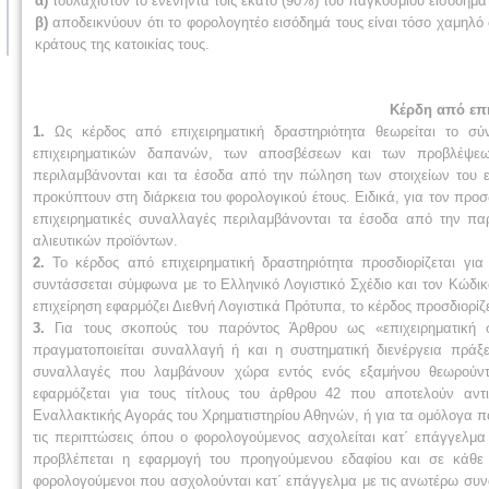
α)
τουλάχιστον το ενενήντα τοις εκατό (90%) του παγκόσμιου εισοδήμα
β)
αποδεικνύουν ότι το φορολογητέο εισόδημά τους είναι τόσο χαμηλό
κράτους της κατοικίας τους.
Κέρδη από επι
1.
Ως κέρδος από επιχειρηματική δραστηριότητα θεωρείται το σύ
επιχειρηματικών δαπανών, των αποσβέσεων και των προβλέψεων 
περιλαμβάνονται και τα έσοδα από την πώληση των στοιχείων του εν
προκύπτουν στη διάρκεια του φορολογικού έτους. Ειδικά, για τον προ
επιχειρηματικές συναλλαγές περιλαμβάνονται τα έσοδα από την 
αλιευτικών προϊόντων.
2.
Το κέρδος από επιχειρηματική δραστηριότητα προσδιορίζεται γι
συντάσσεται σύμφωνα με το Ελληνικό Λογιστικό Σχέδιο και τον Κώδι
επιχείρηση εφαρμόζει Διεθνή Λογιστικά Πρότυπα, το κέρδος προσδιορ
3.
Για τους σκοπούς του παρόντος Άρθρου ως «επιχειρηματική
πραγματοποιείται συναλλαγή ή και η συστηματική διενέργεια πράξε
συναλλαγές που λαμβάνουν χώρα εντός ενός εξαμήνου θεωρούντ
εφαρμόζεται για τους τίτλους του άρθρου 42 που αποτελούν αντ
Εναλλακτικής Αγοράς του Χρηματιστηρίου Αθηνών, ή για τα ομόλογα που
τις περιπτώσεις όπου ο φορολογούμενος ασχολείται κατ΄ επάγγελ
προβλέπεται η εφαρμογή του προηγούμενου εδαφίου και σε κάθε 
φορολογούμενοι που ασχολούνται κατ΄ επάγγελμα με τις ανωτέρω συν