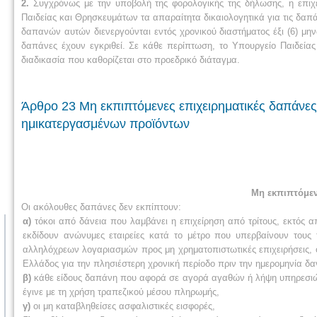
2.
Συγχρόνως με την υποβολή της φορολογικής της δήλωσης, η επιχ
Παιδείας και Θρησκευμάτων τα απαραίτητα δικαιολογητικά για τις δαπ
δαπανών αυτών διενεργούνται εντός χρονικού διαστήματος έξι (6) μη
δαπάνες έχουν εγκριθεί. Σε κάθε περίπτωση, το Υπουργείο Παιδεία
διαδικασία που καθορίζεται στο προεδρικό διάταγμα.
Άρθρο 23 Μη εκπιπτόμενες επιχειρηματικές δαπάνε
ημικατεργασμένων προϊόντων
Μη εκπιπτόμεν
Οι ακόλουθες δαπάνες δεν εκπίπτουν:
α)
τόκοι από δάνεια που λαμβάνει η επιχείρηση από τρίτους, εκτός 
εκδίδουν ανώνυμες εταιρείες
κατά το μέτρο που υπερβαίνουν τους τ
αλληλόχρεων λογαριασμών προς μη χρηματοπιστωτικές επιχειρήσεις, ό
Ελλάδος για την πλησιέστερη χρονική περίοδο πριν την ημερομηνία δα
β)
κάθε είδους δαπάνη που αφορά σε αγορά αγαθών ή λήψη υπηρεσιών
έγινε με τη χρήση τραπεζικού μέσου πληρωμής,
γ)
οι μη καταβληθείσες ασφαλιστικές εισφορές,