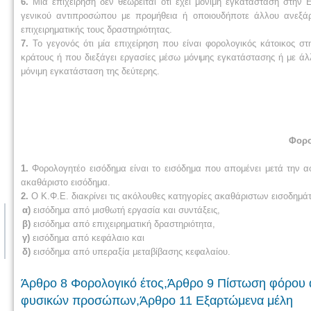
6.
Μία επιχείρηση δεν θεωρείται ότι έχει μόνιμη εγκατάσταση στην 
γενικού αντιπροσώπου με προμήθεια ή οποιουδήποτε άλλου ανεξά
επιχειρηματικής τους δραστηριότητας.
7.
Το γεγονός ότι μία επιχείρηση που είναι φορολογικός κάτοικος στ
κράτους ή που διεξάγει εργασίες μέσω μόνιμης εγκατάστασης ή με ά
μόνιμη εγκατάσταση της δεύτερης.
Φορο
1.
Φορολογητέο εισόδημα είναι το εισόδημα που απομένει μετά την α
ακαθάριστο εισόδημα.
2.
Ο Κ.Φ.Ε. διακρίνει τις ακόλουθες κατηγορίες ακαθάριστων εισοδημά
α)
εισόδημα από μισθωτή εργασία και συντάξεις,
β)
εισόδημα από επιχειρηματική δραστηριότητα,
γ)
εισόδημα από κεφάλαιο και
δ)
εισόδημα από υπεραξία μεταβίβασης κεφαλαίου.
Άρθρο 8 Φορολογικό έτος,Άρθρο 9 Πίστωση φόρου 
φυσικών προσώπων,Άρθρο 11 Εξαρτώμενα μέλη