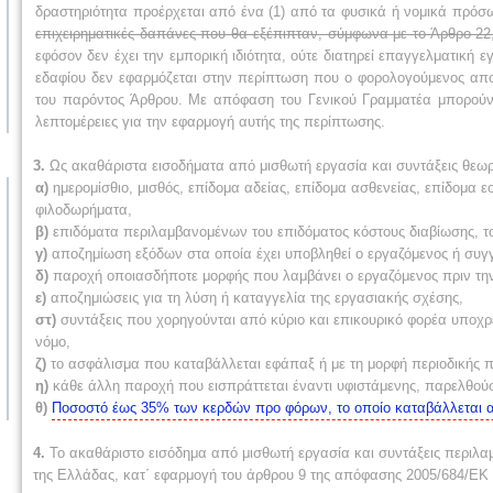
δραστηριότητα προέρχεται από ένα (1) από τα φυσικά ή νομικά πρόσ
επιχειρηματικές δαπάνες που θα εξέπιπταν, σύμφωνα με το Άρθρο 22
εφόσον δεν έχει την εμπορική ιδιότητα, ούτε διατηρεί επαγγελματική ε
εδαφίου δεν εφαρμόζεται στην περίπτωση που ο φορολογούμενος απο
του παρόντος Άρθρου.
Με απόφαση του Γενικού Γραμματέα μπορούν 
λεπτομέρειες για την εφαρμογή αυτής της περίπτωσης.
3.
Ως ακαθάριστα εισοδήματα από μισθωτή εργασία και συντάξεις θεωρο
α)
ημερομίσθιο, μισθός, επίδομα αδείας, επίδομα ασθενείας, επίδομα ε
φιλοδωρήματα,
β)
επιδόματα περιλαμβανομένων του επιδόματος κόστους διαβίωσης, του
γ)
αποζημίωση εξόδων στα οποία έχει υποβληθεί ο εργαζόμενος ή συγ
δ)
παροχή οποιασδήποτε μορφής που λαμβάνει ο εργαζόμενος πριν την
ε)
αποζημιώσεις για τη λύση ή καταγγελία της εργασιακής σχέσης,
στ)
συντάξεις που χορηγούνται από κύριο και επικουρικό φορέα υποχρ
νόμο,
ζ)
το ασφάλισμα που καταβάλλεται εφάπαξ ή με τη μορφή περιοδικής 
η)
κάθε άλλη παροχή που εισπράττεται έναντι υφιστάμενης, παρελθού
θ)
Ποσοστό έως 35% των κερδών προ φόρων, το οποίο καταβάλλεται απ
4.
Το ακαθάριστο εισόδημα από μισθωτή εργασία και συντάξεις
περιλαμ
της Ελλάδας, κατ΄ εφαρμογή του άρθρου 9 της απόφασης 2005/684/ΕΚ