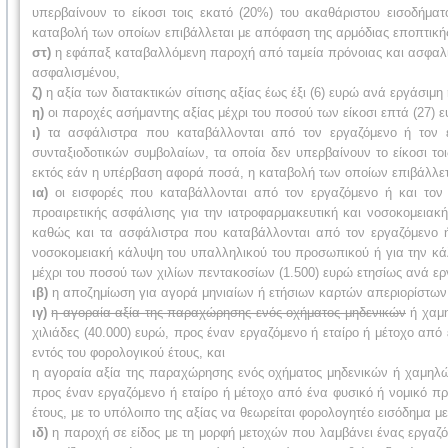
υπερβαίνουν το είκοσι τοις εκατό (20%) του ακαθάριστου εισοδήμ
καταβολή των οποίων επιβάλλεται με απόφαση της αρμόδιας εποπτική
στ)
η εφάπαξ καταβαλλόμενη παροχή από ταμεία πρόνοιας και ασφαλισ
ασφαλισμένου,
ζ)
η αξία των διατακτικών σίτισης αξίας έως έξι (6) ευρώ ανά εργάσιμη
η)
οι παροχές ασήμαντης αξίας μέχρι του ποσού των είκοσι επτά (27) ε
ι)
τα ασφάλιστρα που καταβάλλονται από τον εργαζόμενο ή τον ε
συνταξιοδοτικών συμβολαίων, τα οποία δεν υπερβαίνουν το είκοσι το
εκτός εάν η υπέρβαση αφορά ποσά, η καταβολή των οποίων επιβάλλετ
ια)
οι εισφορές που καταβάλλονται από τον εργαζόμενο ή και τον
προαιρετικής ασφάλισης για την ιατροφαρμακευτική και νοσοκομειακ
καθώς και τα ασφάλιστρα που καταβάλλονται από τον εργαζόμενο ή 
νοσοκομειακή κάλυψη του υπαλληλικού του προσωπικού ή για την κάλ
μέχρι του ποσού των χιλίων πεντακοσίων (1.500) ευρώ ετησίως ανά ερ
ιβ)
η αποζημίωση για αγορά μηνιαίων
ή ετήσιων καρτών απεριορίστων
ιγ)
η αγοραία αξία της παραχώρησης ενός οχήματος μηδενικών
ή χαμη
χιλιάδες (40.000) ευρώ, προς έναν εργαζόμενο ή εταίρο ή μέτοχο από
εντός του φορολογικού έτους, και
η αγοραία αξία της παραχώρησης ενός οχήματος μηδενικών ή χαμηλών
προς έναν εργαζόμενο ή εταίρο ή μέτοχο από ένα φυσικό ή νομικό πρ
έτους, με το υπόλοιπο της αξίας να θεωρείται φορολογητέο εισόδημα με
ιδ)
η παροχή σε είδος με τη μορφή μετοχών που λαμβάνει ένας εργαζό