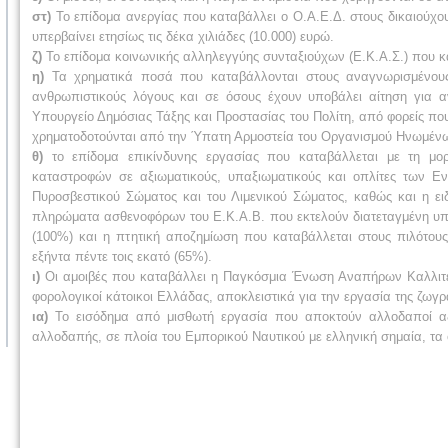
στ)
Το επίδομα ανεργίας που καταβάλλει ο Ο.Α.Ε.Δ. στους δικαιούχ
υπερβαί­νει ετησίως τις δέκα χιλιάδες (10.000) ευρώ.
ζ)
Το επίδομα κοινωνικής αλληλεγγύης συνταξιούχων (Ε.Κ.Α.Σ.) που κ
η)
Τα χρηματικά ποσά που καταβάλλονται στους αναγνωρισμένους
ανθρωπιστικούς λόγους και σε όσους έχουν υποβάλει αίτηση για α
Υπουργείο Δημόσιας Τάξης και Προστασίας του Πολίτη, από φορείς π
χρηματοδοτούνται από την Ύπατη Αρμοστεία του Οργανισμού Ηνωμένω
θ)
το επίδομα επικίνδυνης εργασίας που καταβάλλεται με τη μορ
καταστροφών σε αξιωματικούς, υπαξιωματικούς και οπλίτες των 
Πυροσβεστικού Σώματος
και του Λιμενικού Σώματος, καθώς και η ει
πληρώματα ασθενοφόρων του Ε.Κ.Α.Β. που εκτελούν διατεταγμένη υπ
(100%) και η πτητική αποζημίωση που καταβάλλεται στους πιλότους
εξήντα πέντε τοις εκατό (65%).
ι)
Οι αμοιβές που καταβάλλει η Παγκόσμια Ένωση Αναπήρων Καλλιτεχν
φορολογικοί κάτοικοι Ελλάδας, αποκλειστικά για την εργασία της ζω
ια)
Το εισόδημα από μισθωτή εργασία που αποκτούν αλλοδαποί αξι
αλλοδαπής, σε πλοία του Εμπορικού Ναυτικού με ελληνική σημαία, τα 