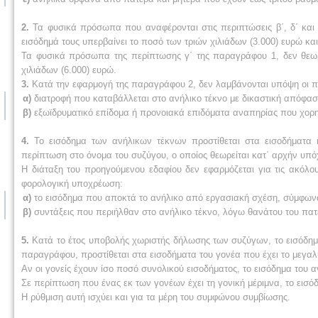
2.
Τα φυσικά πρόσωπα που αναφέρονται στις περιπτώσεις β΄, δ΄ και
εισόδημά τους υπερβαίνει το ποσό των τριών χιλιάδων (3.000) ευρώ κ
Τα φυσικά πρόσωπα της περίπτωσης γ΄ της παραγράφου 1, δεν θεωρο
χιλιάδων (6.000) ευρώ.
3.
Κατά την εφαρμογή της παραγράφου 2, δεν λαμβάνονται υπόψη οι π
α)
διατροφή που καταβάλλεται στο ανήλικο τέκνο με δικαστική απόφασ
β)
εξωϊδρυματικό επίδομα ή προνοιακά επιδόματα αναπηρίας που χορη
4.
Το εισόδημα των ανήλικων τέκνων προστίθεται στα εισοδήματα 
περίπτωση στο όνομα του συζύγου, ο οποίος θεωρείται κατ΄ αρχήν υπό
Η διάταξη του προηγούμενου εδαφίου δεν εφαρμόζεται για τις ακόλου
φορολογική υποχρέωση:
α)
το εισόδημα που αποκτά το ανήλικο από εργασιακή σχέση, σύμφων
β)
συντάξεις που περιήλθαν στο ανήλικο τέκνο, λόγω θανάτου του πατέ
5.
Κατά το έτος υποβολής χωριστής δήλωσης των συζύγων, το εισόδημα
παραγράφου, προστίθεται στα εισοδήματα του γονέα που έχει το μεγαλ
Αν οι γονείς έχουν ίσο ποσό συνολικού εισοδήματος, το εισόδημα του α
Σε περίπτωση που ένας εκ των γονέων έχει τη γονική μέριμνα, το εισό
Η ρύθμιση αυτή ισχύει και για τα μέρη του συμφώνου συμβίωσης.