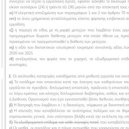
συνεχίζει να ισχύει η εργασιακή σχέση, εφόσον ασκηθεί το δικαίωμα
είκοσι τεσσάρων (24) ή τριάντα έξι (36) μηνών από την απόκτησή τους
ιε)
Η ελεγκτική αποζημίωση των παραγράφων
1 και 2 του άρθρου 70 τ
ιστ)
το άνευ χρηματικού ανταλλάγματος κόστος
φόρτισης επιβατικού α
εργοδότη.
ιζ)
η παροχή σε είδος με τη μορφή μετοχών
που λαμβάνει ένας εργα
προγραμμάτων δωρεάν διάθεσης μετοχών στα οποία τίθεται ως προϋ
προκειμένου να πραγματοποιηθεί η διάθεση των μετοχών.
ιη)
η αξία των διατακτικών εσωτερικού τουρισμού συνολικής αξίας έω
2020 και 2021
.
ιθ)
ανεξαρτήτως του φορέα που το χορηγεί, το εξωϊδρυματικό επί
αναπηρίες.
2.
Οι ακόλουθες κατηγορίες εισοδήματος από μισθωτή εργασία και συν
α)
Το εισόδημα που αποκτάται κατά την άσκηση των καθηκόντων το
εργάζεται σε πρεσβεία, διπλωματική αποστολή, προξενείο ή αποστολή
εν λόγω κράτους και κάτοχος διπλωματικού διαβατηρίου, καθώς και
ή Διεθνούς Οργανισμού που έχει εγκατασταθεί βάσει διεθνούς συνθήκη
β)
Η διατροφή που λαμβάνει ο / η δικαιούχος, σύμφωνα με δικαστική 
γ)
Η σύνταξη που καταβάλλεται σε ανάπηρους πολέμου και σε θύματ
στρατιωτικούς γενικά, που υπέστησαν βλάβη κατά την εκτέλεση της υ
δ)
Το εξωϊδρυματικό επίδομα και κάθε συναφές ποσό
που καταβάλλεται
ε)
Οι μισθοί, οι συντάξεις και η πάγια αντιμισθία που χορηγούνται σε 