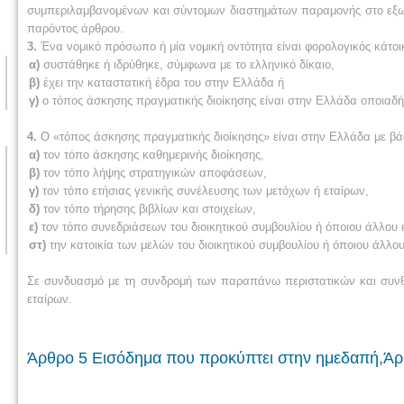
συμπεριλαμβανομένων και σύντομων διαστημάτων παραμονής στο εξω
παρόντος άρθρου.
3.
Ένα νομικό πρόσωπο ή μία νομική οντότητα είναι φορολογικός κάτο
α)
συστάθηκε ή ιδρύθηκε, σύμφωνα με το ελληνικό δίκαιο,
β)
έχει την καταστατική έδρα του στην Ελλάδα ή
γ)
ο τόπος άσκησης πραγματικής διοίκησης είναι στην Ελλάδα οποιαδήπ
4.
Ο «τόπος άσκησης πραγματικής διοίκησης» είναι στην Ελλάδα με βάσ
α)
τον τόπο άσκησης καθημερινής διοίκησης,
β)
τον τόπο λήψης στρατηγικών αποφάσεων,
γ)
τον τόπο ετήσιας γενικής συνέλευσης των μετόχων ή εταίρων,
δ)
τον τόπο τήρησης βιβλίων και στοιχείων,
ε)
τον τόπο συνεδριάσεων του διοικητικού συμβουλίου ή όποιου άλλου 
στ)
την κατοικία των μελών του διοικητικού συμβουλίου ή όποιου άλλου
Σε συνδυασμό με τη συνδρομή των παραπάνω περιστατικών και συνθηκ
εταίρων.
Άρθρο 5 Εισόδημα που προκύπτει στην ημεδαπή,Άρ