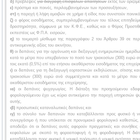
δ)
προβλέψεις
για διαγραφή επισφαλών απαιτήσεων
εκτός των οριζομ
ε)
πρόστιμα και ποινές, περιλαμβανομένων των προσαυξήσεων,
στ)
η παροχή ή λήψη αμοιβών σε χρήμα ή είδος που συνιστούν ποινικό
ζ)
ο φόρος εισοδήματος, συμπεριλαμβανομένων του τέλους επιτηδεύμα
δραστηριότητα, σύμφωνα με τον Κ.Φ.Ε., καθώς και ο Φόρος Προστιθέ
εκπεστέος ως Φ.Π.Α. εισροών,
η)
το τεκμαρτό μίσθωμα της παραγράφου 2 του Άρθρου 39 σε περίπτ
αντικειμενικής αξίας του ακινήτου,
θ)
οι δαπάνες για την οργάνωση και διεξαγωγή ενημερωτικών ημερίδω
κατά το μέτρο που υπερβαίνουν το ποσό των τριακοσίων (300) ευρώ αν
τοις εκατό (0,5%) επί του ετήσιου ακαθάριστου εισοδήματος της επιχείρ
ι)
οι δαπάνες για τη διεξαγωγή εορταστικών εκδηλώσεων, σίτισης κ
τριακοσίων (300) ευρώ ανά συμμετέχοντα και κατά το μέτρο που η
ακαθάριστου εισοδήματος της επιχείρησης,
ια)
οι δαπάνες ψυχαγωγίας. Η διάταξη του προηγούμενου εδαφίο
φορολογούμενου έχει ως κύριο αντικείμενο την παροχή υπηρεσιών ψυ
αυτής,
ιβ)
προσωπικές καταναλωτικές δαπάνες και
ιγ)
το σύνολο των δαπανών που καταβάλλονται προς φυσικό ή νομ
συνεργάσιμο ή που υπόκειται σε προνομιακό φορολογικό καθεστώς, 
αποδείξει ότι οι δαπάνες αυτές αφορούν πραγματικές και συνήθει
κεφαλαίων με σκοπό τη φοροαποφυγή ή τη φοροδιαφυγή. Η διάτ
καταβάλλονται προς φυσικό ή νομικό πρόσωπο ή νομική οντότητα που ε