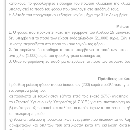
κατοίκους, το φορολογητέο εισόδημα του πρώτου κλιμακίου της κλίμ
υπολογιστεί το ποσό του φόρου που αναλογεί στο εισόδημά τους.
Η διάταξη του προηγούμενου εδαφίου ισχύει μέχρι την 31 η Δεκεμβρίου 
Μείωση
1.
Ο φόρος που προκύπτει κατά την εφαρμογή του Άρθρου 15 μειώνεται
δεν υπερβαίνει το ποσό των είκοσι ενός χιλιάδων (21.000) ευρώ. Εάν 
μείωσης περιορίζεται στο ποσό του αναλογούντος φόρου.
2.
Για φορολογητέο εισόδημα το οποίο υπερβαίνει το ποσό των είκοσι 
ανά χίλια (1.000) ευρώ του φορολογητέου εισοδήματος
3.
Όταν το φορολογητέο εισόδημα υπερβαίνει το ποσό των σαράντα δύο 
Πρόσθετες μειώσ
Πρόσθετη μείωση φόρου ποσού διακοσίων (200) ευρώ προβλέπεται
για
εξαρτώμενα μέλη του
:
α)
πρόσωπα με τουλάχιστον εξήντα επτά τοις εκατό (67%) αναπηρία 
του Στρατού Υγειονομικής Υπηρεσίας (Α.Σ.Υ.Ε.) για την πιστοποίηση 
β)
ανάπηροι αξιωματικοί και οπλίτες, οι οποίοι έχουν αποστρατευτεί 
σε πολεμική περίοδο,
γ)
θύματα πολέμου ή τρομοκρατικών ενεργειών που δικαιούνται να λα
αξιωματικών και οπλιτών που απεβίωσαν κατά την εκτέλεση διατετ