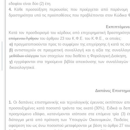
εδαφίου είναι δύο (2) έτη.
4.
Κάθε προσαύξηση περιουσίας που προέρχεται από παράνομη ή 
δραστηριότητα υπό τις προϋποθέσεις που προβλέπονται στον Κώδικα Φ
Εκπιπτόμενε
Κατά τον προσδιορισμό του κέρδους από επιχειρηματική δραστηριότη
επόμε­νου Άρθρου
του άρθρου 23 του Κ.Φ.Ε.
του Κ.Φ.Ε., οι οποίες:
α)
πραγματοποιούνται προς το συμφέρον της επιχείρησης ή κατά τις συ
β)
αντιστοιχούν σε πραγματική συναλλαγή και η αξία της συναλλαγ
μεθόδων ελέγχου
των στοιχείων που διαθέτει η Φορολογική Διοίκηση
,
γ)
εγγράφονται στα τηρούμενα βιβλία απεικόνισης των συναλλαγών τ
δικαιολογητικά.
Δαπάνες Επιστημον
1.
Οι δαπάνες επιστημονικής και τεχνολογικής έρευνας εκπίπτουν απ
προσαυξημένες κατά ποσοστό τριάντα τοις εκατό (30%). Ειδικά οι δ
προηγούμενο εδάφιο, κατανέμονται ισόποσα στα επόμενα τρία (3) έ
διάταγμα μετά από πρόταση των Υπουργών Οικονομικών, Παιδείας κ
αφαίρεση του ως άνω ποσοστού μεταφέρονται με βάση το άρθρο 27 του