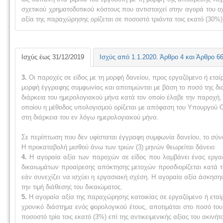
σχετικού χρηματοδοτικού κόστους που αντιστοιχεί στην αγορά του ο
αξία της παραχώρησης ορίζεται σε ποσοστό τριάντα τοις εκατό (30%)
Ισχύς έως 31/12/2019
Ισχύς
από 1.1.2020. Άρθρο 4 και Άρθρο 6
3.
Οι παροχές σε είδος με τη μορφή δανείου, προς εργαζόμενο ή εταί
μορφή έγγραφης συμφωνίας και αποτιμώνται με βάση το ποσό της δι
διάρκεια του ημερολογιακού μήνα κατά τον οποίο έλαβε την παροχή,
οποίου η μέθοδος υπολογισμού
ορίζεται με απόφαση του Υπουργού Οι
στη διάρκεια του εν λόγω ημερολογιακού μήνα.
Σε περίπτωση που δεν υφίσταται έγγραφη συμφωνία δανείου, το σύνο
Η προκαταβολή μισθού άνω των τριών (3) μηνών θεωρείται δάνειο
4.
Η αγοραία αξία των παροχών σε είδος που λαμβάνει ένας εργαζ
δικαιωμάτων προαίρεσης απόκτησης μετοχών προσδιορίζεται κατά τ
εάν συνεχίζει να ισχύει η εργασιακή σχέση. Η αγοραία αξία άσκησης 
την τιμή διάθεσης του δικαιώματος.
5.
Η αγοραία αξία της παραχώρησης κατοικίας σε εργαζόμενο ή εταίρ
χρονικό διάστημα ενός φορολογικού έτους, αποτιμάται στο ποσό του
ποσοστό τρία τοις εκατό (3%) επί της αντικειμενικής αξίας του ακινήτ