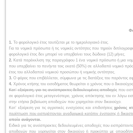
Φ
1.
Το φορολογικό έτος ταυτίζεται με το ημερολογιακό έτος.
Για τα νομικά πρόσωπα ή τις νομικές οντότητες που τηρούν διπλογραφικ
φορολογικό έτος δεν μπορεί να υπερβαίνει τους δώδεκα (12) μήνες.
2.
Κατά παρέκκλιση της παραγράφου 1 ένα νομικό πρόσωπο ή μια νομικ
που υπερβαίνει το πενήντα τοις εκατό (50%) σε αλλοδαπό νομικό πρό
έτος του αλλοδαπού νομικού προσώπου ή νομικής οντότητας.
3.
Ο φόρος που επιβάλλεται, σύμφωνα με τις διατάξεις του παρόντος 
4.
Χρόνος κτήσης του εισοδήματος θεωρείται ο χρόνος που ο δικαιούχος
Κατ΄ εξαίρεση, για τις ανείσπρακτες δεδουλευμένες αποδοχές
που εισπ
σε φορολογικό έτος μεταγενέστερο, χρόνος απόκτησης του εν λόγω ει
στην ετήσια βεβαίωση αποδοχών που χορηγείται στον δικαιούχο.
Κατ’ εξαίρεση για τις αγροτικές ενισχύσεις και επιδοτήσεις
χρόνος κτ
περίπτωση που εισπράττονται αναδρομικά κατόπιν ένστασης ή δικασ
οποίο ανάγονται.
Ειδικά για τις ανείσπρακτες δεδουλευμένες αποδοχές που εισπράττοντα
αποδοχών που χορηγείται στον δικαιούχο ή προκύπτει με οποιοδήπ