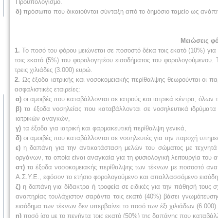
Προϋπολογισμό.
δ)
πρόσωπα που δικαιούνται σύνταξη από το δημόσιο ταμείο ως ανάπη
Μειώσεις φό
1.
Το ποσό του φόρου μειώνεται σε ποσοστό δέκα τοις εκατό (10%) για
τοις εκατό (5%) του φορολογητέου εισοδήματος του φορολογούμενου.
τρεις χιλιάδες (3.000) ευρώ.
2.
Ως έξοδα ιατρικής και νοσοκομειακής περίθαλψης θεωρούνται οι π
ασφαλιστικές εταιρείες:
α)
οι αμοιβές που καταβάλλονται σε ιατρούς και ιατρικά κέντρα, όλων τω
β)
τα έξοδα νοσηλείας που καταβάλλονται σε νοσηλευτικά ιδρύματα 
ιατρικών αναγκών,
γ)
τα έξοδα για ιατρική και φαρμακευτική περίθαλψη γενικά,
δ)
οι αμοιβές που καταβάλλονται σε νοσηλευτές για την παροχή υπηρεσι
ε)
η δαπάνη για την αντικατάσταση μελών του σώματος με τεχνητά
οργάνων, τα ο­ποία είναι αναγκαία για τη φυσιολογική λειτουργία του
στ)
τα έξοδα νοσοκομειακής περίθαλψης των τέκνων με ποσοστό αναπ
Α.Σ.Υ.Ε., εφόσον το ετήσιο φορολογούμενο και απαλλασσόμενο εισόδημ
ζ)
η δαπάνη για δίδακτρα ή τροφεία σε ειδικές για την πάθησή τους 
αναπηρίας τουλάχιστον σαράντα τοις εκατό (40%) βάσει γνωμάτευση
εισόδημα των τέκνων δεν υπερβαίνει το ποσό των έξι χιλιάδων (6.000)
η)
ποσό ίσο με το πενήντα τοις εκατό (50%) της δαπάνης που καταβάλλ