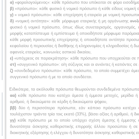
α)
«φορολογούμενος»: κάθε πρόσωπο που υπόκειται σε φόρο εισοδήμα
β)
«πρόσωπο»: κάθε φυσικό ή νομικό πρόσωπο ή κάθε είδους νομική ο
γ)
« νομικό πρόσωπο»: κάθε επιχείρηση ή εταιρεία με νομική προσωπι
δ)
«νομική οντότητα»: κάθε μόρφωμα εταιρικής ή μη οργάνωσης
ανεξ
φυσικό ή νομικό πρόσωπο, όπως ιδίως συνεταιρισμός, οργανισμός, 
μορφής καταπίστευμα ή εμπίστευμα ή οποιοδήποτε μόρφωμα παρόμοια
κάθε μορφή προσωπικής επιχείρησης ή οποιαδήποτε οντότητα προσωπι
κεφαλαίου ή περιουσίας ή διαθήκης ή κληρονομίας ή κληροδοσίας ή δωρ
αφανείς εταιρείες, κοινωνίες αστικού δικαίου,
ε)
«υπόχρεος σε παρακράτηση»: κάθε πρόσωπο που υποχρεούται σε παρ
στ)
«συγγενικό πρόσωπο»: ο/η σύζυγος και οι ανιόντες ή κατιόντες σε
ζ)
«συνδεδεμένο πρόσωπο»: κάθε πρόσωπο, το οποίο συμμετέχει άμεσα 
συγγενικό πρόσωπο ή με το οποίο συνδέεται.
Ειδικότερα, τα ακόλουθα πρόσωπα θεωρούνται συνδεδεμένα πρόσωπα
αα)
κάθε πρόσωπο που κατέχει άμεσα ή έμμεσα μετοχές, μερίδια ή σ
αριθμού, ή δικαιώματα σε κέρδη ή δικαιώματα ψήφου,
ββ)
δύο ή περισσότερα πρόσωπα, εάν κάποιο πρόσωπο κατέχει άμ
τουλάχιστον τριάντα τρία τοις εκατό (33%), βάσει αξίας ή αριθμού, ή 
γγ)
κάθε πρόσωπο με το οποίο υπάρχει σχέση άμεσης ή έμμεσης ουσ
δυνατότητα άσκησης καθοριστικής επιρροής άλλου προσώπου ή σε
διοικητικής εξάρτησης ή ελέγχου ή δυνατότητα άσκησης καθοριστικής 