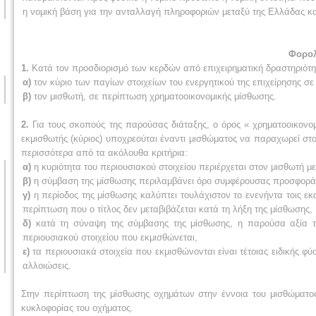
η νομική βάση για την ανταλλαγή πληροφοριών μεταξύ της Ελλάδας και
Φ
ορο
1.
Κατά τον προσδιορισμό των κερδών από επιχειρηματική δραστηριότη
α)
τον κύριο των παγίων στοιχείων του ενεργητικού της επιχείρησης σε 
β)
τον μισθωτή, σε περίπτωση χρηματοοικονομικής μίσθωσης.
2.
Για τους σκοπούς της παρούσας διάταξης, ο όρος « χρηματοοικον
εκμισθωτής (κύριος) υποχρεούται έναντι μισθώματος να παραχωρεί στο
περισσότερα από τα ακόλουθα κριτήρια:
α)
η κυριότητα του περιουσιακού στοιχείου περιέρχεται στον μισθωτή με
β)
η σύμβαση της μίσθωσης περιλαμβάνει όρο συμφέρουσας προσφοράς γ
γ)
η περίοδος της μίσθωσης καλύπτει τουλάχιστον το ενενήντα τοις εκ
περίπτωση που ο τίτλος δεν μεταβιβάζεται κατά τη λήξη της μίσθωσης,
δ)
κατά τη σύναψη της σύμβασης της μίσθωσης, η παρούσα αξία τω
περιουσιακού στοιχείου που εκμισθώνεται,
ε)
τα περιουσιακά στοιχεία που εκμισθώνονται είναι τέτοιας ειδικής φύ
αλλοιώσεις.
Στην περίπτωση της μίσθωσης οχημάτων στην έννοια του μισθώματος
κυκλοφορίας του οχήματος.