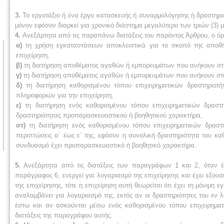
3.
Το εργοτάξιο ή ένα έργο κατασκευής ή συναρμολόγησης ή δραστηριότ
μόνον εφόσον διαρκεί για χρονικό διάστημα μεγαλύτερο των τριών (3) 
4.
Ανεξάρτητα από τις παραπάνω διατάξεις του παρόντος Άρθρου, ο όρο
α)
τη χρήση εγκαταστάσεων αποκλειστικά για το σκοπό της αποθ
επιχείρηση,
β)
τη διατήρηση αποθέματος αγαθών ή εμπορευμάτων που ανήκουν στη
γ)
τη διατήρηση αποθέματος αγαθών ή εμπορευμάτων που ανήκουν στην
δ)
τη διατήρηση καθορισμένου τόπου επιχειρηματικών δραστηριο
πληροφοριών για την επιχείρηση,
ε)
τη διατήρηση ενός καθορισμένου τόπου επιχειρηματικών δραστη
δραστηριότητας προπαρασκευαστικού ή βοηθητικού χαρακτήρα,
στ)
τη διατήρηση ενός καθορισμένου τόπου επιχειρηματικών δραστ
περιπτώσεις α΄ έως ε΄ της, εφόσον η συνολική δραστηριότητα του κ
συνδυασμό έχει προπαρασκευαστικό ή βοηθητικό χαρακτήρα.
5.
Ανεξάρτητα από τις διατάξεις των παραγράφων 1 και 2, όταν έ
παράγραφος 6, ενεργεί για λογαριασμό της επιχείρησης και έχει εξο
της επιχείρησης, τότε η επιχείρηση αυτή θεωρείται ότι έχει τη μόνιμ
αναλαμβάνει για λογαριασμό της, εκτός αν οι δραστηριότητες του εν 
έστω και αν ασκούνται μέσω ενός καθορισμένου τόπου επιχειρηματ
διατάξεις της παραγράφου αυτής.