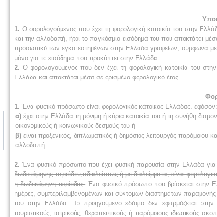
Υποκ
1.
Ο φορολογούμενος που έχει τη φορολογική κατοικία του στην Ελλά
και την αλλοδαπή, ήτοι το παγκόσμιο εισόδημά του που αποκτάται μέσ
προσωπικό των εγκατεστημένων στην Ελλάδα γραφείων, σύμφωνα με τις
μόνο για το εισόδημα που προκύπτει στην Ελλάδα.
2.
Ο φορολογούμενος που δεν έχει τη φορολογική κατοικία του στη
Ελλάδα και αποκτάται μέσα σε ορισμένο φορολογικό έτος.
Φορ
1.
Ένα φυσικό πρόσωπο είναι φορολογικός κάτοικος Ελλάδας, εφόσον:
α)
έχει στην Ελλάδα τη μόνιμη ή κύρια κατοικία του ή τη συνήθη διαμ
οικονομικούς ή κοινωνικούς δεσμούς του ή
β)
είναι προξενικός, διπλωματικός ή δημόσιος λειτουργός παρόμοιου κ
αλλοδαπή.
2.
Ένα φυσικό πρόσωπο που έχει φυσική παρουσία στην Ελλάδα για 
δωδεκάμηνης περιόδου,αδιαλείπτως ή με διαλείμματα, είναι φορολογικ
η δωδεκάμηνη περίοδος.
Ένα φυσικό πρόσωπο που βρίσκεται στην Ελλ
ημέρες, συμπεριλαμβανομένων και σύντομων διαστημάτων παραμονής σ
του στην Ελλάδα. Το προηγούμενο εδάφιο δεν εφαρμόζεται στην
τουριστικούς, ιατρικούς, θεραπευτικούς ή παρόμοιους ιδιωτικούς σκο