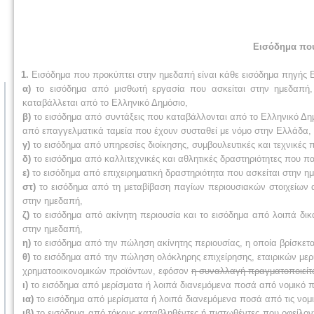
Εισόδημα πο
1.
Εισόδημα που προκύπτει στην ημεδαπή είναι κάθε εισόδημα πηγής Ε
α)
το εισόδημα από μισθωτή εργασία που ασκείται στην ημεδαπή,
καταβάλλεται από το Ελληνικό Δημόσιο,
β)
το εισόδημα από συντάξεις που καταβάλλονται από το Ελληνικό Δη
από επαγγελματικά ταμεία που έχουν συσταθεί με νόμο στην Ελλάδα,
γ)
το εισόδημα από υπηρεσίες διοίκησης, συμβουλευτικές και τεχνικές
δ)
το εισόδημα από καλλιτεχνικές και αθλητικές δραστηριότητες που π
ε)
το εισόδημα από επιχειρηματική δραστηριότητα που ασκείται στην 
στ)
το εισόδημα από τη μεταβίβαση παγίων περιουσιακών στοιχείων 
στην ημεδαπή,
ζ)
το εισόδημα από ακίνητη περιουσία και το εισόδημα από λοιπά δικ
στην ημεδαπή,
η)
το εισόδημα από την πώληση ακίνητης περιουσίας, η οποία βρίσκετ
θ)
το εισόδημα από την πώληση ολόκληρης επιχείρησης, εταιρικών με
χρηματοοικονομικών προϊόντων, εφόσον
η συναλλαγή πραγματοποιείτ
ι)
το εισόδημα από μερίσματα ή λοιπά διανεμόμενα ποσά από νομικό π
ια)
το εισόδημα από μερίσματα ή λοιπά διανεμόμενα ποσά από τις νομι
ιβ)
το εισόδημα από τόκους καταβληθέντες ή πιστωθέντες
που οφείλον