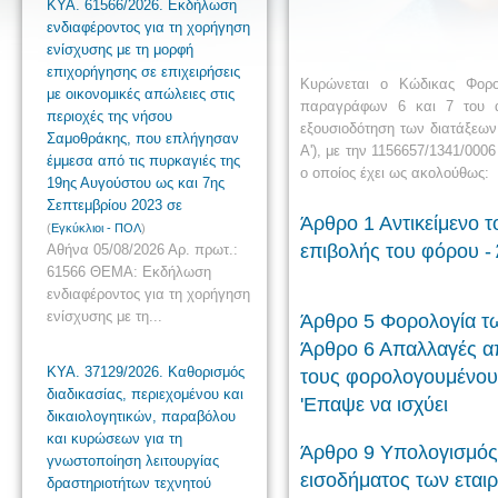
ΚΥΑ. 61566/2026. Εκδήλωση
ενδιαφέροντος για τη χορήγηση
ενίσχυσης με τη μορφή
επιχορήγησης σε επιχειρήσεις
Κυρώνεται ο Κώδικας Φορολ
με οικονομικές απώλειες στις
παραγράφων 6 και 7 του άρ
περιοχές της νήσου
εξουσιοδότηση των διατάξεων
Σαμοθράκης, που επλήγησαν
Α'), με την 1156657/1341/00
έμμεσα από τις πυρκαγιές της
ο οποίος έχει ως ακολούθως:
19ης Αυγούστου ως και 7ης
Σεπτεμβρίου 2023 σε
Άρθρο 1 Αντικείμενο 
(
Εγκύκλιοι - ΠΟΛ
)
επιβολής του φόρου -
Αθήνα 05/08/2026 Αρ. πρωτ.:
61566 ΘΕΜΑ: Εκδήλωση
ενδιαφέροντος για τη χορήγηση
ενίσχυσης με τη...
Άρθρο 5 Φορολογία τω
Άρθρο 6 Απαλλαγές απ
ΚΥΑ. 37129/2026. Καθορισμός
τους φορολογουμένου
διαδικασίας, περιεχομένου και
'Επαψε να ισχύει
δικαιολογητικών, παραβόλου
και κυρώσεων για τη
Άρθρο 9 Υπολογισμός 
γνωστοποίηση λειτουργίας
εισοδήματος των εται
δραστηριοτήτων τεχνητού