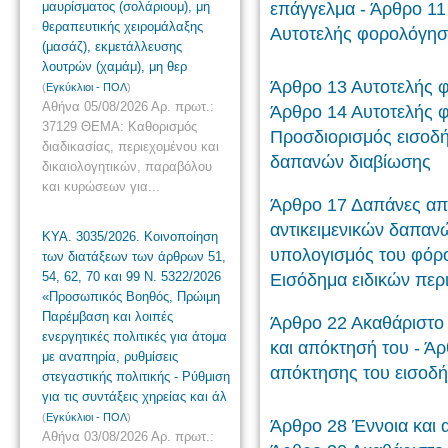
μαυρίσματος (σολάριουμ), μη
επάγγελμα - Άρθρο 11
θεραπευτικής χειρομάλαξης
Αυτοτελής φορολόγηση
(μασάζ), εκμετάλλευσης
λουτρών (χαμάμ), μη θερ
Άρθρο 13 Αυτοτελής φ
(
Εγκύκλιοι - ΠΟΛ
)
Αθήνα 05/08/2026 Αρ. πρωτ.:
Άρθρο 14 Αυτοτελής φ
37129 ΘΕΜΑ: Καθορισμός
Προσδιορισμός εισοδή
διαδικασίας, περιεχομένου και
δαπανών διαβίωσης
δικαιολογητικών, παραβόλου
και κυρώσεων για...
Άρθρο 17 Δαπάνες απ
αντικειμενικών δαπαν
ΚΥΑ. 3035/2026. Κοινοποίηση
υπολογισμός του φόρο
των διατάξεων των άρθρων 51,
54, 62, 70 και 99 Ν. 5322/2026
Εισόδημα ειδικών πε
«Προσωπικός Βοηθός, Πρώιμη
Παρέμβαση και λοιπές
Άρθρο 22 Ακαθάριστο 
ενεργητικές πολιτικές για άτομα
και απόκτησή του - Ά
με αναπηρία, ρυθμίσεις
απόκτησης του εισοδή
στεγαστικής πολιτικής - Ρύθμιση
για τις συντάξεις χηρείας και άλ
(
Εγκύκλιοι - ΠΟΛ
)
Άρθρο 28 Έννοια και α
Αθήνα 03/08/2026 Αρ. πρωτ.: