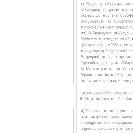
ε)
Μέχρι την 20ή ημέρα του μ
Οικονομική Υπηρεσία της π
συμφωνιών που έχει συνάψει
αναγράφονται το ονοματεπώ
παρασχέθηκε και η συμφωνηθ
στ)
Οι δικηγορικοί σύλλογοι 
βρίσκεται η επαγγελματική
ηλεκτρονικής μεθόδου επι
προηγούμενη διαχειριστική 
δικηγορική υπηρεσία την οπ
Την ευθύνη για την υποβολή α
ζ)
Με αποφάσεις του Υπουργο
δήλωσης και καταβολής του 
αυτών, καθώς και κάθε αναγκ
-(
οι περιπτώσεις α΄ έως ε΄ ισχύουν από 1/7/
6.
Με αποφάσεις του Υπ. Οικο
α)
Να ορίζεται, όπως για ει
μισό του φόρου που αναλογεί 
εισοδήματος του οικονομικο
δημόσιας οικονομικής υπηρεσ