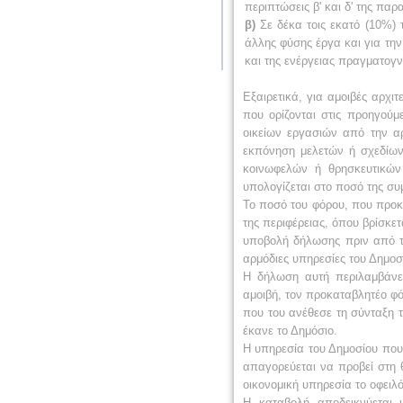
περιπτώσεις β' και δ' της πα
β)
Σε δέκα τοις εκατό (10%) 
άλλης φύσης έργα και για τη
και της ενέργειας πραγματογν
Εξαιρετικά, για αμοιβές αρχι
που ορίζονται στις προηγού
οικείων εργασιών από την αρ
εκπόνηση μελετών ή σχεδίων
κοινωφελών ή θρησκευτικών
υπολογίζεται στο ποσό της συ
Το ποσό του φόρου, που προκύ
της περιφέρειας, όπου βρίσκε
υποβολή δήλωσης πριν από τ
αρμόδιες υπηρεσίες του Δημοσ
Η δήλωση αυτή περιλαμβάνει
αμοιβή, τον προκαταβλητέο φό
που του ανέθεσε τη σύνταξη 
έκανε το Δημόσιο.
Η υπηρεσία του Δημοσίου που 
απαγορεύεται να προβεί στη 
οικονομική υπηρεσία το οφει
Η καταβολή αποδεικνύεται μ