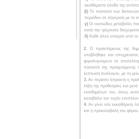
ακαθάριστα έσοδα της αντίστο
β)
Το ποσοστό των δαπανών κ
περιόδου σε σύγκριση με το α
γ)
Οι ουσιώδεις μεταβολές πο
κατά την τρέχουσα διαχειριστ
δ)
Κάθε άλλο στοιχείο από το
2.
Ο προϊστάμενος της δημό
υποβλήθηκε και υποχρεούται
φορολογούμενο τα αποτελέσμ
ποσοστό της προηγούμενης π
έκπτωση ανάλογου, με τη μείω
3.
Αν περάσει άπρακτη η προθ
λήξη της προθεσμίας και μετά
εισοδημάτων του, όπως αυτό
καταβάλει τον τυχόν επιπλέον
4.
Αν γίνει νέα εκκαθάριση λ
και η προκαταβολή του φόρου.