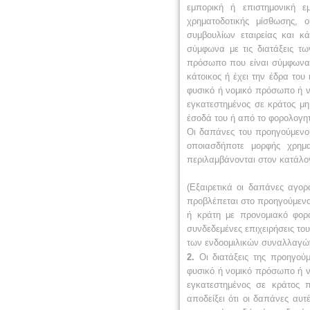
εμπορική ή επιστημονική ε
χρηματοδοτικής μίσθωσης, 
συμβουλίων εταιρείας και 
σύμφωνα με τις διατάξεις τ
πρόσωπο που είναι σύμφωνα 
κάτοικος ή έχει την έδρα του
φυσικό ή νομικό πρόσωπο ή νο
εγκατεστημένος σε κράτος μ
έσοδά του ή από το φορολογητ
Οι δαπάνες του προηγούμενου
οποιασδήποτε μορφής χρημ
περιλαμβάνονται στον κατάλο
(
Εξαιρετικά οι δαπάνες αγο
προβλέπεται στο προηγούμενο
ή κράτη με προνομιακό φορο
συνδεδεμένες επιχειρήσεις το
των ενδοομιλικών συναλλαγώ
2.
Οι διατάξεις της προηγο
φυσικό ή νομικό πρόσωπο ή νο
εγκατεστημένος σε κράτος 
αποδείξει ότι οι δαπάνες αυ