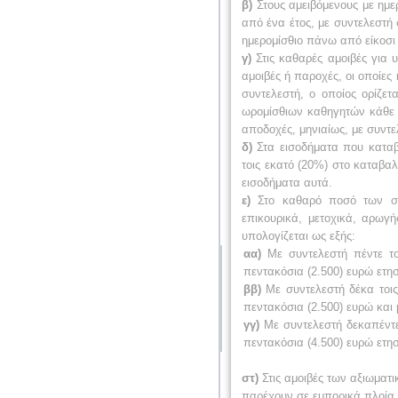
β)
Στους αμειβόμενους με ημερ
από ένα έτος, με συντελεστή 
ημερομίσθιο πάνω από είκοσι 
γ)
Στις καθαρές αμοιβές για 
αμοιβές ή παροχές, οι οποίες 
συντελεστή, ο οποίος ορίζε
ωρομίσθιων καθηγητών κάθε ε
αποδοχές, μηνιαίως, με συντε
δ)
Στα εισοδήματα που καταβ
τοις εκατό (20%) στο καταβα
εισοδήματα αυτά.
ε)
Στο καθαρό ποσό των συ
επικουρικά, μετοχικά, αρωγή
υπολογίζεται ως εξής:
αα)
Με συντελεστή πέντε το
πεντακόσια (2.500) ευρώ ετη
ββ)
Με συντελεστή δέκα τοις
πεντακόσια (2.500) ευρώ και 
γγ)
Με συντελεστή δεκαπέντε 
πεντακόσια (4.500) ευρώ ετη
στ)
Στις αμοιβές των αξιωματι
παρέχουν σε εμπορικά πλοία, 