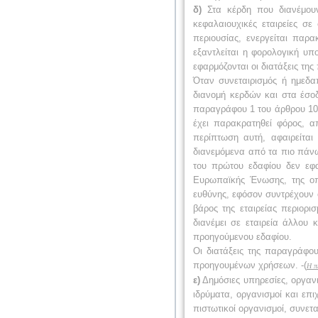
δ)
Στα κέρδη που διανέμουν
κεφαλαιουχικές εταιρείες 
περιουσίας, ενεργείται παρ
εξαντλείται η φορολογική υ
εφαρμόζονται οι διατάξεις τη
Όταν συνεταιρισμός ή ημεδαπ
διανομή κερδών και στα έσο
παραγράφου 1 του άρθρου 101
έχει παρακρατηθεί φόρος, 
περίπτωση αυτή, αφαιρείται
διανεμόμενα από τα πιο πάνω
του πρώτου εδαφίου δεν εφα
Ευρωπαϊκής Ένωσης, της οπο
ευθύνης, εφόσον συντρέχουν 
βάρος της εταιρείας περιορ
διανέμει σε εταιρεία άλλου
προηγούμενου εδαφίου.
Οι διατάξεις της παραγράφο
προηγουμένων χρήσεων.
-(
Η
π
ε)
Δημόσιες υπηρεσίες, οργανι
ιδρύματα, οργανισμοί και επι
πιστωτικοί οργανισμοί, συνετ