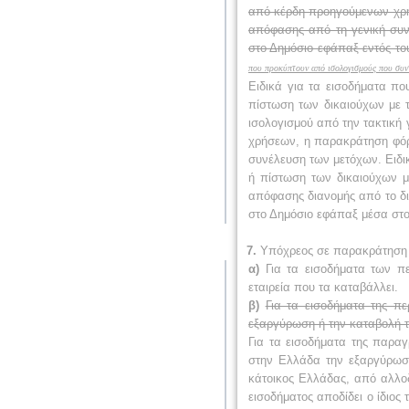
από κέρδη προηγούμενων χρή
απόφασης από τη γενική συν
στο Δημόσιο εφάπαξ εντός το
που προκύπτουν από ισολογισμούς που συν
Ειδικά για τα εισοδήματα π
πίστωση των δικαιούχων με 
ισολογισμού από την τακτική
χρήσεων, η παρακράτηση φόρ
συνέλευση των μετόχων. Ειδι
ή πίστωση των δικαιούχων μ
απόφασης διανομής από το δι
στο Δημόσιο εφάπαξ μέσα στο
7.
Υπόχρεος σε παρακράτηση φ
α)
Για τα εισοδήματα των πε
εταιρεία που τα καταβάλλει.
β)
Για τα εισοδήματα της π
εξαργύρωση ή την καταβολή τ
Για τα εισοδήματα της παρα
στην Ελλάδα την εξαργύρωση
κάτοικος Ελλάδας, από αλλο
εισοδήματος αποδίδει ο ίδιο