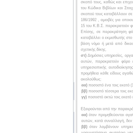
σκοπό τους, καθώς και επιχει
του Κώδικα Βιβλίων και Στοιχ
σκοπού τους καταβάλλουν σε 
186/1992 , αμοιβές για οπο
15 του Κ.Β.Σ. παρακρατούν φό
Επίσης, σε παρακράτηση φόρ
καταβάλλει ο εκμισθωτής στο
βάση νόμο ή μετά από δικα
σχετικής δίκης.
στ)
Δημόσιες υπηρεσίες, οργαν
αυτών, παρακρατούν φόρο ε
υπηρεσιοπικής αυτοδιοίκησ
προμήθεια κάθε είδους αγαθ
ακολούθως:
αα)
ποσοστό ένα τοις εκατό (
ββ)
ποσοστό τέσσερα τοις εκα
γγ)
ποσοστό οκτώ τοις εκατό 
Εξαιρούνται από την παρακρά
αα)
όταν προμηθεύονται αγαθ
αυτών, κατά συναλλαγή, δεν 
ββ)
όταν λαμβάνουν υπηρεσίε
γραμματόσημα, φωταέριο, νερό