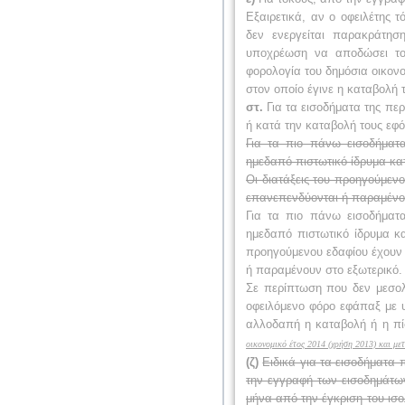
Εξαιρετικά, αν ο οφειλέτης 
δεν ενεργείται παρακράτησ
υποχρέωση να αποδώσει τον
φορολογία του δημόσια οικον
στον οποίο έγινε η καταβολή 
στ.
Για τα εισοδήματα της πε
ή κατά την καταβολή τους εφό
Για τα πιο πάνω εισοδήματ
ημεδαπό πιστωτικό ίδρυμα κα
Οι διατάξεις του προηγούμε
επανεπενδύονται ή παραμένου
Για τα πιο πάνω εισοδήματ
ημεδαπό πιστωτικό ίδρυμα κα
προηγούμενου εδαφίου έχουν
ή παραμένουν στο εξωτερικό.
Σε περίπτωση που δεν μεσολα
οφειλόμενο φόρο εφάπαξ με 
αλλοδαπή η καταβολή ή η π
οικονομικό έτος 2014 (χρήση 2013) και μετ
(ζ)
Ειδικά για τα εισοδήματα
την εγγραφή των εισοδημάτω
μήνα από την έγκριση του ισ