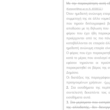
Με την παρακράτηση αυτή εξ
(
Καταργήθηκε με το Ν. 4038/12.
)
Όταν ημεδαπή ανώνυμη εταιρε
συμμετοχή της σε άλλο νομι
που τηρούν διπλογραφικά βι
αποδώσει με τη δήλωση που ορ
φόρου που έχει ήδη παρακρα
προέρχονται από τις πιο πά
καταβάλλονται σε εταιρεία ά
ημεδαπή ανώνυμη εταιρία είνα
Ο φόρος που έχει παρακρατηθ
κατά το μέρος που αναλογεί σ
εφόσον τηρούνται οι προϋπ
παρακρατηθεί σε βάρος της α
Δημόσιο.
Οι διατάξεις της παραγράφο
προηγουμένων χρήσεων.
-(
ισχύ
2.
Στα εισοδήματα της περί
συντελεστή δεκαπέντε τοις 
εισοδήματα αυτά.
3.
Στα μερίσματα που εισπρά
της αλλοδαπής, δεν διενεργ