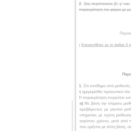
2.
Στις περιπτώσεις β', γ' κ
παρακράτηση του φόρου με με
Παρακ
(
Καταργήθηκε με το άρθρο 5 π
Παρα
1.
Στο εισόδημα από μισθωτές
ή ημερομίσθιο προσωπικό είτε
Η παρακράτηση ενεργείται κατ
α)
Με βάση την κλίμακα μισθ
αμειβόμενους με μηνιαίο μισ
υπηρεσίες με σχέση μίσθωση
αορίστου χρόνου, μετά από 
που ορίζεται με άλλη βάση, σ