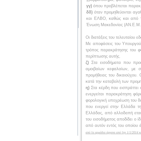
γγ)
όπου προβλέπεται παρακρά
δδ)
όταν προμηθεύονται αγαθ
και ΕΛΒΟ, καθώς και από το
Ένωση Μακεδονίας (ΑΝ.Ε.Μ.
Οι διατάξεις του τελευταίου 
Με αποφάσεις του Υπουργού 
τρόπος παρακράτησης του φό
περίπτωσης αυτής.
ζ)
Στα εισοδήματα που προέ
αμοιβαίων κεφαλαίων, με σ
προμήθειας του δικαιούχου.
κατά την καταβολή των προμη
η)
Στα κέρδη που εισπράττει 
ενεργείται παρακράτηση φόρ
φορολογική υποχρέωση του δι
που ενεργεί στην Ελλάδα τη
Ελλάδας, από αλλοδαπή εται
του εισοδήματος αποδίδει ο 
από αυτόν εντός του οποίου 
από τα αρμόδια όργανα από την 1/1/2014 κ