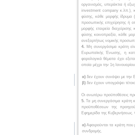
οργανισμός, υπεράκτια ή εξωχ
investment company κ.λπ.), 
φύσης, κάθε μορφής ίδρυμα (
προσωπικής επιχείρησης ή ο
μορφής εταιρεία διαχείρισης
φύσης κοινοπραξία, κάθε μορ
ανεξαρτήτως νομικής προσωπι
4.
Μη συνεργάσιμα κράτη είνα
Ευρωπαϊκής Ένωσης, η κατά
φορολογικά θέματα έχει εξετ
οποία μέχρι την 1η Ιανουαρίου
α)
δεν έχουν συνάψει με την 
β)
δεν έχουν υπογράψει τέτοι
Οι ανωτέρω προϋποθέσεις πρέ
5.
Τα μη συνεργάσιμα κράτη κ
προϋποθέσεων της προηγού
Εφημερίδα της Κυβερνήσεως. Ο
α)
Αφαιρούνται τα κράτη που 
συνδρομής.