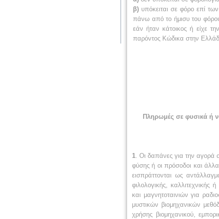
β)
υπόκειται σε φόρο επί των
πάνω από το ήμισυ του φόρου
εάν ήταν κάτοικος ή είχε τ
παρόντος Κώδικα στην Ελλάδ
Πληρωμές σε φυσικά ή ν
1
. Οι δαπάνες για την αγορά
φύσης ή οι πρόσοδοι και άλλ
εισπράττονται ως αντάλλαγ
φιλολογικής, καλλιτεχνικής 
και μαγνητοταινιών για ραδιο
μυστικών βιομηχανικών μεθό
χρήσης βιομηχανικού, εμπορ