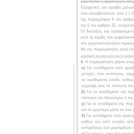
εξαντλείται η φορολογική υπο
Εξαιρετικά, για αμοιβές μελών
που καταβάλλονται από 1.1.20
της παραγράφου 6 του άρθρο
και 5 του άρθρου 25, ενεργεί
Οι διατάξεις του προηγούμεν
από τα κέρδη που κεφαλαιοποι
στο εργατοϋπαλληλικό προσωπ
Με την παρακράτηση αυτή εξαν
εισοδήματα που αποκτώνται και τις δαπάνε
6.
Η παρακράτηση φόρου ενεργ
α)
Για εισοδήματα από αμοιβέ
μετοχές, που εκπίπτουν, σύμφ
τα ακαθάριστα έσοδα, καθώς
εγγραφή τους σε πίστωση του 
β)
Για τα εισοδήματα της περ
πίστωση του δικαιούχου ή της
γ)
Για τα εισοδήματα της παρ
και το αργότερο μέσα σε ένα 
δ)
Για εισοδήματα από ομολογ
καθώς και από κινητές αξί
εισπράξεως των μερισμάτων α
ε)
Για τόκους, από την εγγραφή