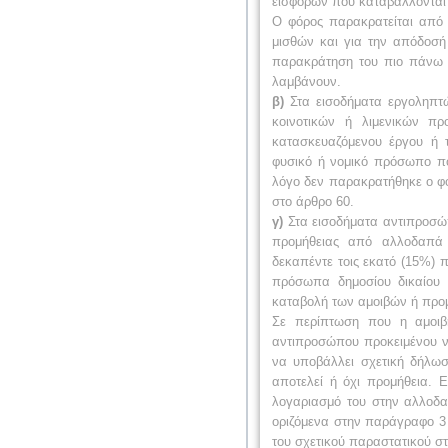
εισφορών που καταβάλλονται
Ο φόρος παρακρατείται από 
μισθών και για την απόδοσή
παρακράτηση του πιο πάνω φ
λαμβάνουν.
β)
Στα εισοδήματα εργοληπτώ
κοινοτικών ή λιμενικών πρ
κατασκευαζόμενου έργου ή 
φυσικό ή νομικό πρόσωπο πο
λόγο δεν παρακρατήθηκε ο φόρ
στο άρθρο 60.
γ)
Στα εισοδήματα αντιπροσώ
προμήθειας από αλλοδαπά 
δεκαπέντε τοις εκατό (15%) π
πρόσωπα δημοσίου δικαίου 
καταβολή των αμοιβών ή προ
Σε περίπτωση που η αμοιβ
αντιπροσώπου προκειμένου ν
να υποβάλλει σχετική δήλωσ
αποτελεί ή όχι προμήθεια. 
λογαριασμό του στην αλλοδα
οριζόμενα στην παράγραφο 3
του σχετικού παραστατικού στ