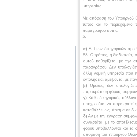
υπηρεσίας.
Με απόφαση του Υπουργού Οι
τύπος και το περιεχόμενο 
παραγράφου αυτής.
5.
α)
Επί των δικηγορικών αμοι
58. Ο τρόπος, η διαδικασία,
αυτού καθορίζεται με την 
παραγράφου. Δεν υπολογίζετ
άλλη νομική υπηρεσία που π
εντολής και αμείβονται με πάγ
β)
Ομοίως, δεν υπολογίζετα
παρακράτηση φόρου, σύμφωνα 
γ)
Κάθε δικηγορικός σύλλογο
υποχρεούται να παρακρατεί φ
καταβάλλει ως μέρισμα σε δι
δ)
Αν με την έγγραφη συμφωνί
συναρτάται με το αποτέλεσμ
φόρου υποβάλλονται και τα σ
απόφαση του Υπουργού Οικον