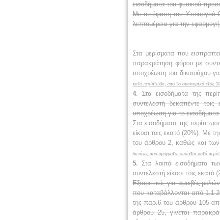
εισοδήματα του φυσικού προσώ
Με απόφαση του Υπουργού Οι
λεπτομέρεια για την εφαρμογ
Στα μερίσματα που εισπράττ
παρακράτηση φόρου με συντε
υποχρέωση του δικαιούχου γι
κατά περίπτωση, από το οικονομικό έτος 20
4
.
Στα εισοδήματα της περ
συντελεστή δεκαπέντε τοις
υποχρέωση για το εισοδήματα
Στα εισοδήματα της περίπτωσ
είκοσι τοις εκατό (20%). Με 
του άρθρου 2, καθώς και τω
δαπάνες που πραγματοποιούνται κατά περίπ
5.
Στα λοιπά εισοδήματα των
συντελεστή είκοσι τοις εκατό
Εξαιρετικά, για αμοιβές μελών
που καταβάλλονται από 1.1.20
της παρ.6 του άρθρου 105 απ
άρθρου 25, γίνεται παρακρά