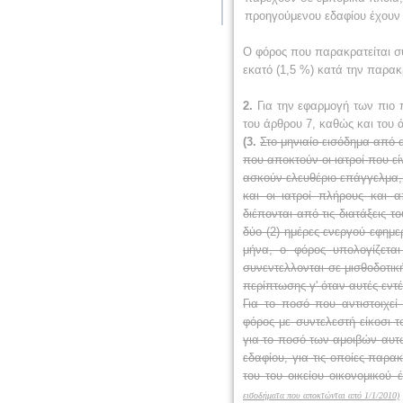
προηγούμενου εδαφίου έχουν 
Ο φόρος που παρακρατείται σύ
εκατό (1,5 %) κατά την παρακ
2.
Για την εφαρμογή των πιο 
του άρθρου 7, καθώς και του 
(3.
Στο μηνιαίο εισόδημα από α
που αποκτούν οι ιατροί που εί
ασκούν ελευθέριο επάγγελμα, ο
και οι ιατροί πλήρους και 
διέπονται από τις διατάξεις τ
δύο (2) ημέρες ενεργού εφημερ
μήνα, ο φόρος υπολογίζετα
συνεντελλονται σε μισθοδοτικ
περίπτωσης γ' όταν αυτές εντ
Για το ποσό που αντιστοιχεί 
φόρος με συντελεστή είκοσι 
για το ποσό των αμοιβών αυτ
εδαφίου, για τις οποίες παρα
του του οικείου οικονομικού
εισοδήματα που αποκτώνται από 1/1/2010)