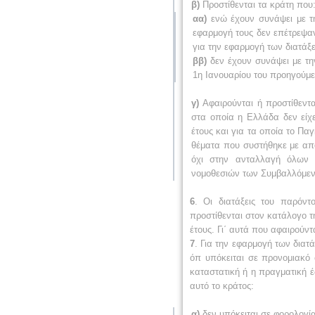
β)
Προστίθενται τα κράτη που
αα)
ενώ έχουν συνάψει με τ
εφαρμογή τους δεν επέτρεψαν
για την εφαρμογή των διατάξ
ββ)
δεν έχουν συνάψει με την
1η Ιανουαρίου του προηγούμε
γ)
Αφαιρούνται ή προστίθεντ
στα οποία η Ελλάδα δεν είχ
έτους και για τα οποία το Π
θέματα που συστήθηκε με από
όχι στην ανταλλαγή όλων 
νομοθεσιών των Συμβαλλόμε
6
. Οι διατάξεις του παρόν
προστίθενται στον κατάλογο 
έτους. Γι΄ αυτά που αφαιρούν
7
. Για την εφαρμογή των διατ
όπ υπόκειται σε προνομιακό 
καταστατική ή η πραγματική 
αυτό το κράτος:
α)
δεν υπόκειται σε φορολογία 