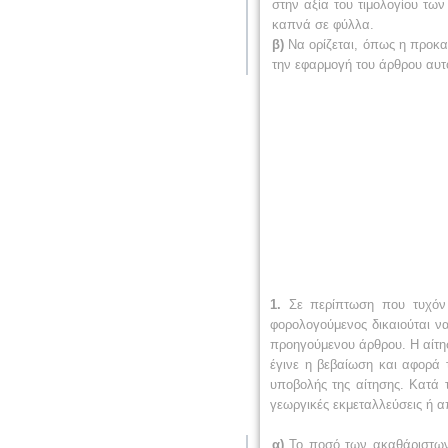
στην αξία του τιμολογίου τω
καπνά σε φύλλα.
β)
Να ορίζεται, όπως η προκα
την εφαρμογή του άρθρου αυτ
1.
Σε περίπτωση που τυχόν μ
φορολογούμενος δικαιούται να
προηγούμενου άρθρου. Η αίτησ
έγινε η βεβαίωση και αφορά 
υποβολής της αίτησης. Κατά τ
γεωργικές εκμεταλλεύσεις ή α
α)
Το ποσό των ακαθάριστων 