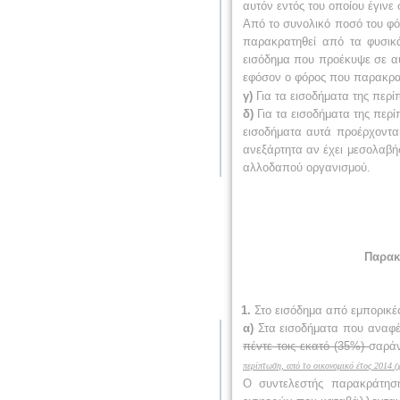
αυτόν εντός του οποίου έγιν
Από το συνολικό ποσό του φό
παρακρατηθεί από τα φυσικ
εισόδημα που προέκυψε σε αυ
εφόσον ο φόρος που παρακρατή
γ)
Για τα εισοδήματα της περ
δ)
Για τα εισοδήματα της περ
εισοδήματα αυτά προέρχοντα
ανεξάρτητα αν έχει μεσολαβήσ
αλλοδαπού οργανισμού.
Παρακ
1.
Στο εισόδημα από εμπορικές
α)
Στα εισοδήματα που αναφέ
πέντε τοις εκατό (35%)
σαράν
περίπτωση, από το οικονομικό έτος 2014 (
Ο συντελεστής παρακράτησ