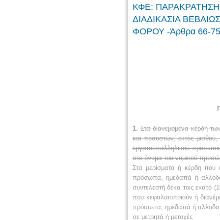
ΚΦΕ: ΠΑΡΑΚΡΑΤΗΣΗ 
ΔΙΑΔΙΚΑΣΙΑ ΒΕΒΑΙΩΣ
ΦΟΡΟΥ -Άρθρα 66-7
1.
Στα διανεμόμενα κέρδη τω
και ποσοστών, εκτός μισθού,
εργατοϋπαλληλικού προσωπικ
στο όνομα του νομικού προσώ
Στα μερίσματα ή κέρδη που 
πρόσωπα, ημεδαπά ή αλλοδα
συντελεστή δέκα τοις εκατό (
που κεφαλαιοποιούν ή διανέμ
πρόσωπα, ημεδαπά ή αλλοδαπά
σε μετρητά ή μετοχές.