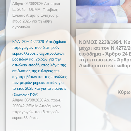
Αθήνα 04/08/2026 Αρ. πρωτ.:
Ε. 2045 ΘΕΜΑ: Υποβολή
Ενιαίας Αίτησης Ενίσχυσης
έτους 2026 για τη λήψη
αγροτικών...
ΚΥΑ. 206042/2026. Αποζημίωση
ΝΟΜΟΣ 2238/1994. Κύ
παραγωγών που διατηρούν
μέχρι και τον N.4272
εκμεταλλεύσεις αιγοπροβάτων,
εισόδημα - Άρθρο 24 
βοοειδών και χοίρων για την
περιπτώσεων - Άρθρο
απώλεια εισοδήματος λόγω της
Ακαθάριστο και καθαρ
επιζωοτίας της ευλογιάς των
αιγοπροβάτων και της πανώλης
των μικρών μηρυκαστικών για
το έτος 2025 και για το πρώτο ε
Κύρωσ
(
Εγκύκλιοι - ΠΟΛ
)
Αθήνα 05/08/2026 Αρ. πρωτ.:
206042 ΘΕΜΑ: Αποζημίωση
παραγωγών που διατηρούν
εκμεταλλεύσεις...