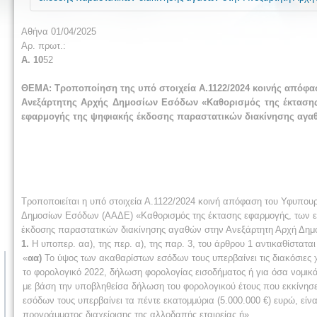
Αθήνα 01/04/2025
Αρ. πρωτ.:
Α. 10
52
ΘΕΜΑ: Τροποποίηση της υπό στοιχεία Α.1122/2024 κοινής απόφασ
Ανεξάρτητης Αρχής Δημοσίων Εσόδων «Καθορισμός της έκτασης 
εφαρμογής της ψηφιακής έκδοσης παραστατικών διακίνησης αγαθ
Τροποποιείται η υπό στοιχεία Α.1122/2024 κοινή απόφαση του Υφυπουρ
Δημοσίων Εσόδων (ΑΑΔΕ) «Καθορισμός της έκτασης εφαρμογής, των εξ
έκδοσης παραστατικών διακίνησης αγαθών στην Ανεξάρτητη Αρχή Δημ
1.
Η υποπερ. αα), της περ. α), της παρ. 3, του άρθρου 1 αντικαθίσταται
«
αα)
Το ύψος των ακαθαρίστων εσόδων τους υπερβαίνει τις διακόσιες χ
το φορολογικό 2022, δήλωση φορολογίας εισοδήματος ή για όσα νομικά 
με βάση την υποβληθείσα δήλωση του φορολογικού έτους που εκκίνησ
εσόδων τους υπερβαίνει τα πέντε εκατομμύρια (5.000.000 €) ευρώ, είν
προγράμματος διαχείρισης της αλλοδαπής εταιρείας ή»