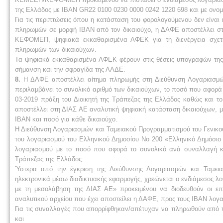
της Ελλάδος με ΙΒΑΝ GR22 0100 0230 0000 0242 1220 698 και με ονο
Για τις περιπτώσεις όπου η κατάσταση του φορολογούμενου δεν είνα
πληρωμών σε μορφή ΙΒΑΝ από τον δικαιούχο, η ΔΑΦΕ αποστέλλει σ
ΚΕΦΟΜΕΠ, ψηφιακά εκκαθαρισμένα ΑΦΕΚ για τη διενέργεια σχετι
πληρωμών των δικαιούχων.
Τα ψηφιακά εκκαθαρισμένα ΑΦΕΚ φέρουν στις θέσεις υπογραφών της 
σήμανση και την σφραγίδα της ΑΑΔΕ.
8.
Η ΔΑΦΕ αποστέλλει αίτημα πληρωμής στη Διεύθυνση Λογαριασμών 
περιλαμβάνει το συνολικό αριθμό των δικαιούχων, το ποσό που αφορά
03-2019 πράξη του Διοικητή της Τράπεζας της Ελλάδος καθώς και 
αποστέλλει στη ΔΙΑΣ ΑΕ αναλυτική ψηφιακή κατάσταση δικαιούχων, μ
ΙΒΑΝ και ποσό για κάθε δικαιούχο.
Η Διεύθυνση Λογαριασμών και Ταμειακού Προγραμματισμού του Γενικού
του λογαριασμού του Ελληνικού Δημοσίου Νο 200 «Ελληνικό Δημόσι
λογαριασμού με το ποσό που αφορά το συνολικό ανά συναλλαγή κό
Τράπεζας της Ελλάδος.
Ύστερα από την έγκριση της Διεύθυνσης Λογαριασμών και Ταμεια
ηλεκτρονικά μέσω διαδικτυακής εφαρμογής, χρεώνεται ο ενδιάμεσος 
με τη μεσολάβηση της ΔΙΑΣ ΑΕ» προκειμένου να διοδευθούν οι ε
αναλυτικού αρχείου που έχει αποστείλει η ΔΑΦΕ, προς τους ΙΒΑΝ λο
Για τις συναλλαγές που απορρίφθηκαν/απέτυχαν να πληρωθούν από 
και