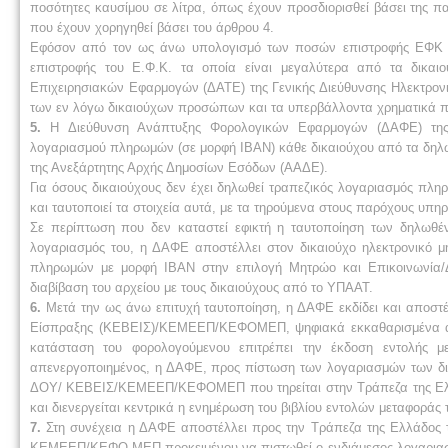
ποσότητες καυσίμου σε λίτρα, όπως έχουν προσδιορισθεί βάσει της 
που έχουν χορηγηθεί βάσει του άρθρου 4.
Εφόσον από τον ως άνω υπολογισμό των ποσών επιστροφής ΕΦΚ δι
επιστροφής του Ε.Φ.Κ. τα οποία είναι μεγαλύτερα από τα δικαι
Επιχειρησιακών Εφαρμογών (ΔΑΤΕ) της Γενικής Διεύθυνσης Ηλεκτρονι
των εν λόγω δικαιούχων προσώπων και τα υπερβάλλοντα χρηματικά
5.
H Διεύθυνση Ανάπτυξης Φορολογικών Εφαρμογών (ΔΑΦΕ) της Γ
λογαριασμού πληρωμών (σε μορφή ΙΒΑΝ) κάθε δικαιούχου από τα δ
της Ανεξάρτητης Αρχής Δημοσίων Εσόδων (ΑΑΔΕ).
Για όσους δικαιούχους δεν έχει δηλωθεί τραπεζικός λογαριασμός πληρ
και ταυτοποιεί τα στοιχεία αυτά, με τα τηρούμενα στους παρόχους υπ
Σε περίπτωση που δεν καταστεί εφικτή η ταυτοποίηση των δηλωθέ
λογαριασμός του, η ΔΑΦΕ αποστέλλει στον δικαιούχο ηλεκτρονικό μ
πληρωμών με μορφή ΙΒΑΝ στην επιλογή Μητρώο και Επικοινωνία/
διαβίβαση του αρχείου με τους δικαιούχους από το ΥΠΑΑΤ.
6.
Μετά την ως άνω επιτυχή ταυτοποίηση, η ΔΑΦΕ εκδίδει και αποστέ
Είσπραξης (ΚΕΒΕΙΣ)/ΚΕΜΕEΠ/ΚΕΦΟΜΕΠ, ψηφιακά εκκαθαρισμένα ατ
κατάσταση του φορολογούμενου επιτρέπει την έκδοση εντολής με
απενεργοποιημένος, η ΔΑΦΕ, προς πίστωση των λογαριασμών των δικα
ΔΟΥ/ ΚΕΒΕΙΣ/ΚΕΜΕEΠ/ΚΕΦΟΜΕΠ που τηρείται στην Τράπεζα της Ελλάδο
και διενεργείται κεντρικά η ενημέρωση του βιβλίου εντολών μεταφ
7.
Στη συνέχεια η ΔΑΦΕ αποστέλλει προς την Τράπεζα της Ελλάδος 
ΚΕΜΕEΠ/ΚΕΦΟ-ΜΕΠ προκειμένου να πιστωθεί ο ενδιάμεσος λογαριασμό