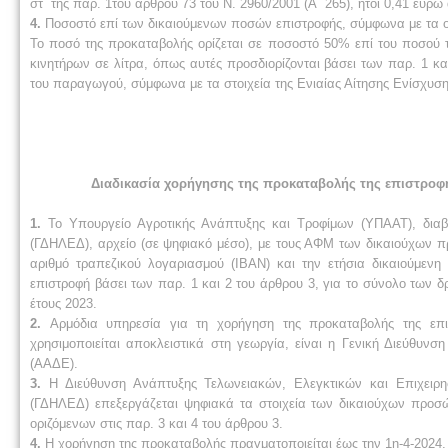
στ΄ της παρ. 1του άρθρου 73 του Ν. 2960/2001 (Α΄ 265), ήτοι 0,41 ευρώ 
4.
Ποσοστό επί των δικαιούμενων ποσών επιστροφής, σύμφωνα με τα ορι
Το ποσό της προκαταβολής ορίζεται σε ποσοστό 50% επί του ποσού τη
κινητήρων σε λίτρα, όπως αυτές προσδιορίζονται βάσει των παρ. 1 κ
του παραγωγού, σύμφωνα με τα στοιχεία της Ενιαίας Αίτησης Ενίσχυση
Διαδικασία χορήγησης της προκαταβολής της επιστροφή
1.
Το Υπουργείο Αγροτικής Ανάπτυξης και Τροφίμων (ΥΠΑΑΤ), διαβι
(ΓΔΗΛΕΔ), αρχείο (σε ψηφιακό μέσο), με τους ΑΦΜ των δικαιούχων 
αριθμό τραπεζικού λογαριασμού (ΙΒΑΝ) και την ετήσια δικαιούμενη
επιστροφή βάσει των παρ. 1 και 2 του άρθρου 3, για το σύνολο των δ
έτους 2023.
2.
Αρμόδια υπηρεσία για τη χορήγηση της προκαταβολής της επ
χρησιμοποιείται αποκλειστικά στη γεωργία, είναι η Γενική Διεύθυ
(ΑΑΔΕ).
3.
Η Διεύθυνση Ανάπτυξης Τελωνειακών, Ελεγκτικών και Επιχειρη
(ΓΔΗΛΕΔ) επεξεργάζεται ψηφιακά τα στοιχεία των δικαιούχων προσ
οριζόμενων στις παρ. 3 και 4 του άρθρου 3.
4.
Η χορήγηση της προκαταβολής πραγματοποιείται έως την 1η-4-2024, μ