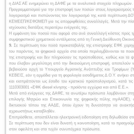
η ΔΙΑΣ ΑΕ ενημερώνει τη ΔΑΦΕ με τα αναλυτικά στοιχεία πληρωμών. 
Προγραμματισμού για την επιστροφή των ποσών στους λογαριασμο
λογαριασμό και πιστώνοντας τον λογαριασμό της κατά περίπτωσ
ΚΕΜΕEΠ/ΚΕΦΟΜΕΠ για τις απορριφθείσες συναλλαγές. Μετά την πί
ισχύουσες διατάξεις περαιτέρω ενέργειές της.
Η εμφάνιση του ποσού που αφορά στο ανά συναλλαγή κόστος προς τρί
συμψηφιστικού χρηματικού εντάλματος από τη Γενική Διεύθυνση Οικον
9.
Σε περίπτωση που ποσά προκαταβολής της επιστροφής ΕΦΚ χορηγή
του παρόντος, τα ψηφιακά αρχεία στα οποία περιλαμβάνονται τα πο
της επιστροφής και δεν πληρούσαν τις προϋποθέσεις, καθώς και τα
που έλαβαν μεγαλύτερη από την δικαιούμενη επιστροφή, αποτελούν νό
βεβαιούσα αρχή το Υπουργείο Αγροτικής Ανάπτυξης και Τροφίμων (ΥΠ
ΚΕΒΕΙΣ, εάν η αρμόδια για τη φορολογία εισοδήματος Δ.Ο.Υ. ανήκει 
και εισπράττονται ως έσοδο του κρατικού προϋπολογισμού, κατά τις
1110303001 «ΕΦΚ diesel κίνησης - προϊόντα εγχώρια και από Ε.Ε.».
Μετά από ενέργειες της ΔΑΦΕ, τα ανωτέρω πρόσωπα λαμβάνουν στην 
επιλογής Μητρώο και Επικοινωνία της ψηφιακής πύλης myAADE), σχε
δικτυακού τόπου της ΑΑΔΕ, όπου έχουν τη δυνατότητα να ανακτή
αχρεωστήτως καταβληθέν.
Επιπρόσθετα, αποστέλλεται ηλεκτρονική ειδοποίηση στη δηλωθείσα στ
Σε περίπτωση που δεν είναι δυνατή η κοινοποίηση, κατά το προηγούμε
στον οφειλέτη και στα τυχόν συνυπόχρεα πρόσωπα.