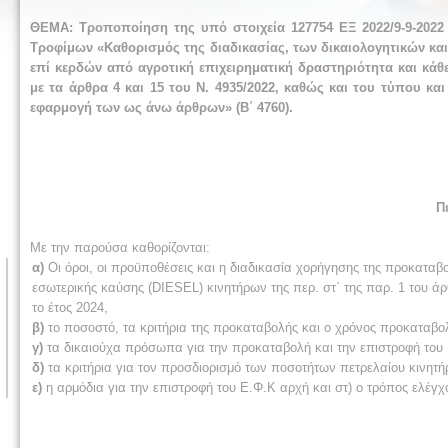
ΘΕΜΑ:
Τροποποίηση της υπό στοιχεία 127754 ΕΞ 2022/9-9-202
Τροφίμων «Καθορισμός της διαδικασίας, των δικαιολογητικών κ
επί κερδών από αγροτική επιχειρηματική δραστηριότητα και κά
με τα άρθρα 4 και 15 του Ν. 4935/2022, καθώς και του τύπου κ
εφαρμογή των ως άνω άρθρων» (Β΄ 4760).
Π
Με την παρούσα καθορίζονται:
α)
Οι όροι, οι προϋποθέσεις και η διαδικασία χορήγησης της προκαταβ
εσωτερικής καύσης (DIESEL) κινητήρων της περ. στ΄ της παρ. 1 του άρ
το έτος 2024,
β)
το ποσοστό, τα κριτήρια της προκαταβολής και ο χρόνος προκαταβο
γ)
τα δικαιούχα πρόσωπα για την προκαταβολή και την επιστροφή του
δ)
τα κριτήρια για τον προσδιορισμό των ποσοτήτων πετρελαίου κινητήρ
ε)
η αρμόδια για την επιστροφή του Ε.Φ.Κ αρχή και στ) ο τρόπος ελέγχ