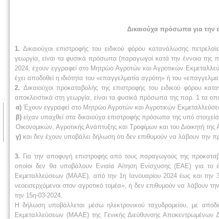
Δικαιούχα πρόσωπα για την 
1.
Δικαιούχοι επιστροφής του ειδικού φόρου κατανάλωσης πετρελαίο
γεωργία, είναι τα φυσικά πρόσωπα (παραγωγοί κατά την έννοια της πα
2024, έχουν εγγραφεί στο Μητρώο Αγροτών και Αγροτικών Εκμεταλλεύ
έχει αποδοθεί η ιδιότητα του «επαγγελματία αγρότη» ή του «επαγγελμα
2.
Δικαιούχοι προκαταβολής της επιστροφής του ειδικού φόρου κατ
αποκλειστικά στη γεωργία, είναι τα φυσικά πρόσωπα της παρ. 1 τα οπ
α)
Έχουν εγγραφεί στο Μητρώο Αγροτών και Αγροτικών Εκμεταλλεύσεω
β)
είχαν υπαχθεί στα δικαιούχα επιστροφής πρόσωπα της υπό στοιχεί
Οικονομικών, Αγροτικής Ανάπτυξης και Τροφίμων και του Διοικητή τη
γ)
και δεν έχουν υποβάλει δήλωση ότι δεν επιθυμούν να λάβουν την 
3.
Για την αποφυγή επιστροφής από τους παραγωγούς της προκαταβ
οποίοι δεν θα υποβάλουν Ενιαία Αίτηση Ενίσχυσης (ΕΑΕ) για το 
Εκμεταλλεύσεων (ΜΑΑΕ), από την 1η Ιανουαρίου 2024 έως και την 3
νεοεισερχόμενοι στον αγροτικό τομέα», ή δεν επιθυμούν να λάβουν 
την 15η-03-2024.
Η δήλωση υποβάλλεται μέσω ηλεκτρονικού ταχυδρομείου, με αποδ
Εκμεταλλεύσεων (ΜΑΑΕ) της Γενικής Διεύθυνσης Αποκεντρωμένων 