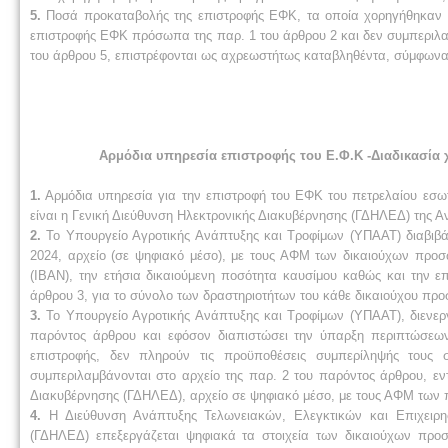
5.
Ποσά προκαταβολής της επιστροφής ΕΦΚ, τα οποία χορηγήθηκαν 
επιστροφής ΕΦΚ πρόσωπα της παρ. 1 του άρθρου 2 και δεν συμπεριλα
του άρθρου 5, επιστρέφονται ως αχρεωστήτως καταβληθέντα, σύμφωνα 
Αρμόδια υπηρεσία επιστροφής του Ε.Φ.Κ -Διαδικασία
1.
Αρμόδια υπηρεσία για την επιστροφή του ΕΦΚ του πετρελαίου εσωτ
είναι η Γενική Διεύθυνση Ηλεκτρονικής Διακυβέρνησης (ΓΔΗΛΕΔ) της
2.
Το Υπουργείο Αγροτικής Ανάπτυξης και Τροφίμων (ΥΠΑΑΤ) διαβιβάζ
2024, αρχείο (σε ψηφιακό μέσο), με τους ΑΦΜ των δικαιούχων προ
(ΙΒΑΝ), την ετήσια δικαιούμενη ποσότητα καυσίμου καθώς και την ε
άρθρου 3, για το σύνολο των δραστηριοτήτων του κάθε δικαιούχου προ
3.
Το Υπουργείο Αγροτικής Ανάπτυξης και Τροφίμων (ΥΠΑΑΤ), διενεργ
παρόντος άρθρου και εφόσον διαπιστώσει την ύπαρξη περιπτώσεω
επιστροφής, δεν πληρούν τις προϋποθέσεις συμπερίληψής του
συμπεριλαμβάνονται στο αρχείο της παρ. 2 του παρόντος άρθρου, εντό
Διακυβέρνησης (ΓΔΗΛΕΔ), αρχείο σε ψηφιακό μέσο, με τους ΑΦΜ τω
4.
Η Διεύθυνση Ανάπτυξης Τελωνειακών, Ελεγκτικών και Επιχειρη
(ΓΔΗΛΕΔ) επεξεργάζεται ψηφιακά τα στοιχεία των δικαιούχων προσ