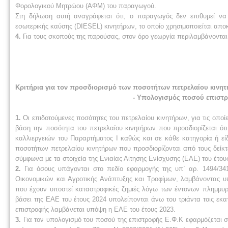
Φορολογικού Μητρώου (ΑΦΜ) του παραγωγού.
Στη δήλωση αυτή αναγράφεται ότι, ο παραγωγός δεν επιθυμεί να
εσωτερικής καύσης (DIESEL) κινητήρων, το οποίο χρησιμοποιείται αποκ
4.
Για τους σκοπούς της παρούσας, στον όρο γεωργία περιλαμβάνονται 
Κριτήρια για τον προσδιορισμό των ποσοτήτων πετρελαίου κινητ
- Υπολογισμός ποσού επιστρ
1.
Οι επιδοτούμενες ποσότητες του πετρελαίου κινητήρων, για τις οποί
βάση την ποσότητα του πετρελαίου κινητήρων που προσδιορίζεται ότι
καλλιεργειών του Παραρτήματος Ι καθώς και σε κάθε κατηγορία ή εί
ποσοτήτων πετρελαίου κινητήρων που προσδιορίζονται από τους δείκτ
σύμφωνα με τα στοιχεία της Ενιαίας Αίτησης Ενίσχυσης (ΕΑΕ) του έτους
2.
Για όσους υπάγονται στο πεδίο εφαρμογής της υπ΄ αρ. 1494/34
Οικονομικών και Αγροτικής Ανάπτυξης και Τροφίμων, λαμβάνοντας 
που έχουν υποστεί καταστροφικές ζημιές λόγω των έντονων πλημμυρ
βάσει της ΕΑΕ του έτους 2024 υπολείπονται άνω του τριάντα τοις εκα
επιστροφής λαμβάνεται υπόψη η ΕΑΕ του έτους 2023.
3.
Για τον υπολογισμό του ποσού της επιστροφής Ε.Φ.Κ εφαρμόζεται σ