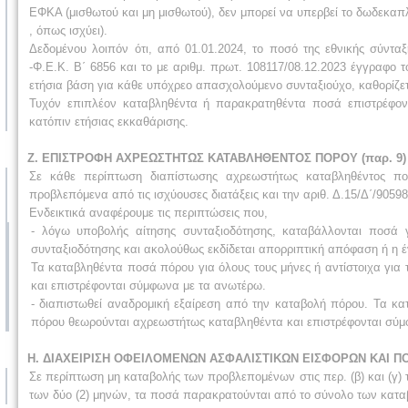
ΕΦΚΑ (μισθωτού και μη μισθωτού), δεν μπορεί να υπερβεί το δωδεκαπλ
, όπως ισχύει).
Δεδομένου λοιπόν ότι, από 01.01.2024, το ποσό της εθνικής σύνταξ
-Φ.Ε.Κ. Β΄ 6856 και το με αριθμ. πρωτ. 108117/08.12.2023 έγγραφο 
ετήσια βάση για κάθε υπόχρεο απασχολούμενο συνταξιούχο, καθορίζετα
Τυχόν επιπλέον καταβληθέντα ή παρακρατηθέντα ποσά επιστρέφοντ
κατόπιν ετήσιας εκκαθάρισης.
Ζ. ΕΠΙΣΤΡΟΦΗ ΑΧΡΕΩΣΤΗΤΩΣ ΚΑΤΑΒΛΗΘΕΝΤΟΣ ΠΟΡΟΥ (παρ. 9)
Σε κάθε περίπτωση διαπίστωσης αχρεωστήτως καταβληθέντος πο
προβλεπόμενα από τις ισχύουσες διατάξεις και την αριθ. Δ.15/Δ΄/905
Ενδεικτικά αναφέρουμε τις περιπτώσεις που,
- λόγω υποβολής αίτησης συνταξιοδότησης, καταβάλλονται ποσά
συνταξιοδότησης και ακολούθως εκδίδεται απορριπτική απόφαση ή η έν
Τα καταβληθέντα ποσά πόρου για όλους τους μήνες ή αντίστοιχα για
και επιστρέφονται σύμφωνα με τα ανωτέρω.
- διαπιστωθεί αναδρομική εξαίρεση από την καταβολή πόρου. Τα κ
πόρου θεωρούνται αχρεωστήτως καταβληθέντα και επιστρέφονται σύ
Η. ΔΙΑΧΕΙΡΙΣΗ ΟΦΕΙΛΟΜΕΝΩΝ ΑΣΦΑΛΙΣΤΙΚΩΝ ΕΙΣΦΟΡΩΝ ΚΑΙ ΠΟΡ
Σε περίπτωση μη καταβολής των προβλεπομένων στις περ. (β) και (γ)
των δύο (2) μηνών, τα ποσά παρακρατούνται από το σύνολο των κατα