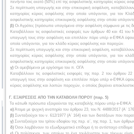
πενήντα τοις εκατό (50%) επί της ασφαλιστικής κατηγορίας κύριας ασ
Σε περίπτωση υπαγωγής και στην επικουρική ασφάλιση, καταβάλλουν
κατηγορίας κύριας ασφάλισης στην οποία υπάγονται, για τον Κλά
ασφαλιστικής κατηγορίας επικουρικής ασφάλισης στην οποία υπάγοντα
β)
Οι Αγρότες (πρόσωπα υπαγόμενα στην ασφάλιση σύμφωνα με τις δι
Καταβάλλουν τις ασφαλιστικές εισφορές των άρθρων 40 και 41 του 
υπαγωγή τους στην ασφάλιση και επιπλέον πόρο υπέρ e-ΕΦΚΑ ύψους 
οποία υπάγονται, για τον κλάδο κύριας ασφάλισης και παροχών.
Σε περίπτωση υπαγωγής και στην επικουρική ασφάλιση, καταβάλλουν
κατηγορίας κύριας ασφάλισης στην οποία υπάγονται, για τον κλά
ασφαλιστικής κατηγορίας επικουρικής ασφάλισης στην οποία υπάγοντα
γ)
Οι αμειβόμενοι με εργόσημο του π. ΟΓΑ
Καταβάλλουν τις ασφαλιστικές εισφορές της παρ. 2 του άρθρου 22
υπαγωγή τους στην ασφάλιση και επιπλέον πόρο υπέρ e-ΕΦΚΑ ύψους 
κύριας ασφάλισης και λοιπών παροχών, ο οποίος βαρύνει αποκλειστι
Γ. ΕΞΑΙΡΕΣΕΙΣ ΑΠΟ ΤΗΝ ΚΑΤΑΒΟΛΗ ΠΟΡΟΥ (παρ. 5)
Τα κάτωθι πρόσωπα εξαιρούνται της καταβολής πόρου υπέρ e-ΕΦΚΑ:
α)
Άτομα με ψυχική αναπηρία του άρθρου 23, του Ν. 4488/2017 (Α΄ 176
β)
Συνταξιούχοι του ν. 612/1977 (Α΄ 164) και των διατάξεων που παρ
γ)
Συνταξιούχοι του τρίτου εδαφίου της περ. α΄, της παρ. 1, των άρθρων
δ)
Όσοι λαμβάνουν το εξωιδρυματικό επίδομα ή το αντίστοιχο επίδομα 
ε)
Οι πολύτεκνοι, των οποίων το ένα τουλάχιστον των τέκνων είνα