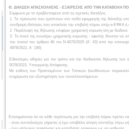
Θ. ΔΗΛΩΣΗ ΑΠΑΣΧΟΛΗΣΗΣ - ΕΞΑΙΡΕΣΗΣ ΑΠΟ ΤΗΝ ΚΑΤΑΒΟΛΗ ΠΟΡ
Σύμφωνα με τα προβλεπόμενα από τις σχετικές διατάξεις:
1. Τα πρόσωπα που εμπίπτουν στο πεδίο εφαρμογής της διάταξης υπ
συνδρομή ιδιότητας που αποκλείει την επιβολή πόρου υπέρ e-ΕΦΚΑ ή 
2. Παράλειψη της δήλωσης επιφέρει χρηματική κύρωση ίση με δώδεκα (1
3. Το ποσό της ανωτέρω χρηματικής κύρωσης - οφειλής δύναται να α
του ποσού του άρθρου 46 του Ν.4670/2020 (Α΄ 43) από την επικου
4978/2022, Α΄ 190).
Ειδικότερες οδηγίες για τον τρόπο και την διαδικασία δήλωσης τω
5078/2023, Υπουργικής Απόφασης.
Με ευθύνη των Προϊσταμένων των Τοπικών Διευθύνσεων παρακαλού
ενημέρωση και εξυπηρέτηση των συναλλασσόμενων.
Επισημαίνεται ότι σε κάθε περίπτωση για την επιβολή πόρου πρέπει 
- είναι συνταξιούχος γήρατος ή έχει υποβάλει αίτηση σύνταξης λόγω γ
- έχει υπόχρεος ασφάλισης και καταβολής εισφορών ως μη μισθωτός