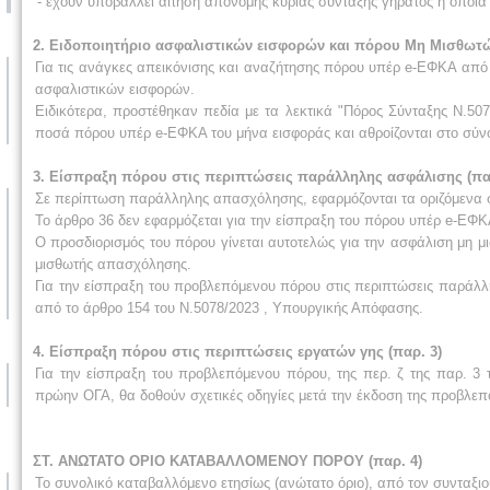
- έχουν υποβάλλει αίτηση απονομής κύριας σύνταξης γήρατος η οποία
2. Ειδοποιητήριο ασφαλιστικών εισφορών και πόρου Μη Μισθωτ
Για τις ανάγκες απεικόνισης και αναζήτησης πόρου υπέρ e-ΕΦΚΑ από
ασφαλιστικών εισφορών.
Ειδικότερα, προστέθηκαν πεδία με τα λεκτικά "Πόρος Σύνταξης Ν.5078
ποσά πόρου υπέρ e-ΕΦΚΑ του μήνα εισφοράς και αθροίζονται στο σύνο
3. Είσπραξη πόρου στις περιπτώσεις παράλληλης ασφάλισης (πα
Σε περίπτωση παράλληλης απασχόλησης, εφαρμόζονται τα οριζόμενα σ
Το άρθρο 36 δεν εφαρμόζεται για την είσπραξη του πόρου υπέρ e-ΕΦΚ
Ο προσδιορισμός του πόρου γίνεται αυτοτελώς για την ασφάλιση μη μ
μισθωτής απασχόλησης.
Για την είσπραξη του προβλεπόμενου πόρου στις περιπτώσεις παράλλ
από το άρθρο 154 του Ν.5078/2023 , Υπουργικής Απόφασης.
4. Είσπραξη πόρου στις περιπτώσεις εργατών γης (παρ. 3)
Για την είσπραξη του προβλεπόμενου πόρου, της περ. ζ της παρ. 3 
πρώην ΟΓΑ, θα δοθούν σχετικές οδηγίες μετά την έκδοση της προβλεπ
ΣΤ. ΑΝΩΤΑΤΟ ΟΡΙΟ ΚΑΤΑΒΑΛΛΟΜΕΝΟΥ ΠΟΡΟΥ (παρ. 4)
Το συνολικό καταβαλλόμενο ετησίως (ανώτατο όριο), από τον συνταξ