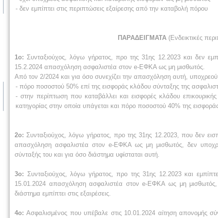
- δεν εμπίπτει στις περιπτώσεις εξαίρεσης από την καταβολή πόρου
ΠΑΡΑΔΕΙΓΜΑΤΑ
(Ενδεικτικές περ
1ο:
Συνταξιούχος, λόγω γήρατος, προ της 31ης 12.2023 και δεν εμπ
15.2.2024 απασχόληση ασφαλιστέα στον e-ΕΦΚΑ ως μη μισθωτός.
Από τον 2/2024 και για όσο συνεχίζει την απασχόληση αυτή, υποχρεού
- πόρο ποσοστού 50% επί της εισφοράς κλάδου σύνταξης της ασφαλιστ
- στην περίπτωση που καταβάλλει και εισφορές κλάδου επικουρική
κατηγορίας στην οποία υπάγεται και πόρο ποσοστού 40% της εισφοράς
2ο:
Συνταξιούχος, λόγω γήρατος, προ της 31ης 12.2023, που δεν εισπ
απασχόληση ασφαλιστέα στον e-ΕΦΚΑ ως μη μισθωτός, δεν υποχρε
σύνταξής του και για όσο διάστημα υφίσταται αυτή.
3ο:
Συνταξιούχος, λόγω γήρατος, προ της 31ης 12.2023 και εμπίπτε
15.01.2024 απασχόληση ασφαλιστέα στον e-ΕΦΚΑ ως μη μισθωτός,
διάστημα εμπίπτει στις εξαιρέσεις.
4ο:
Ασφαλισμένος που υπέβαλε στις 10.01.2024 αίτηση απονομής σύ