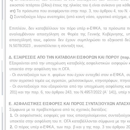
εικοστού τετάρτου (24ου) έτους της ηλικίας του ή είναι ανίκανο για κάθ
στ)
Τα πρόσωπα που αναφέρονται στην παρ. 3, του άρθρου 4, του Ν. 4
ζ)
Συνταξιούχοι λόγω αναπηρίας (από κοινή νόσο, εργατικό ατύχημα, 
Επιπλέον, δεν καταβάλλουν τον πόρο υπέρ e-ΕΦΚΑ, τα πρόσωπα που δι
αναλαμβάνουν απασχόληση σε Φορέα της Γενικής Κυβέρνησης, υπ
απασχόλησή τους, εφόσον δεν έχουν συμπληρώσει το εξηκοστό δεύτ
Ν.5078/2023 , αναστέλλεται η σύνταξή τους.
Δ. ΕΞΑΙΡΕΣΕΙΣ ΑΠΟ ΤΗΝ ΚΑΤΑΒΟΛΗ ΕΙΣΦΟΡΩΝ ΚΑΙ ΠΟΡΟΥ (παρ.
Εξαιρούνται από την υποχρέωση καταβολής ασφαλιστικών εισφορών 
υπακτέα στην ασφάλιση του π.ΟΓΑ.
- Οι συνταξιούχοι των π. φορέων που έχουν ενταχθεί στον e-ΕΦΚΑ, 
στον αγροτικό τομέα ως αγροτών, μελισσοκόμων, κτηνοτρόφων, πτηνοτ
- Οι συνταξιούχοι που εξαιρούνται από την υποχρέωση ασφάλισης και
201) και την παρ. 6, του άρθρου 243, του Ν.4957/2022 (Α΄ 141), υπέ
Ε. ΑΣΦΑΛΙΣΤΙΚΕΣ ΕΙΣΦΟΡΕΣ ΚΑΙ ΠΟΡΟΣ ΣΥΝΤΑΞΙΟΥΧΩΝ ΑΠΑΣΧ
Σύμφωνα με τα προβλεπόμενα από τις σχετικές διατάξεις:
1.
Οι ασφαλιστικές εισφορές για τους απασχολούμενους συνταξιούχ
υπακτέα στην ασφάλιση του π. ΟΓΑ καταβάλλονται σύμφωνα με την κεί
2.
Ο πόρος υπέρ e-ΕΦΚΑ, των περ. β και γ της παρ. 3 του άρθρου 20