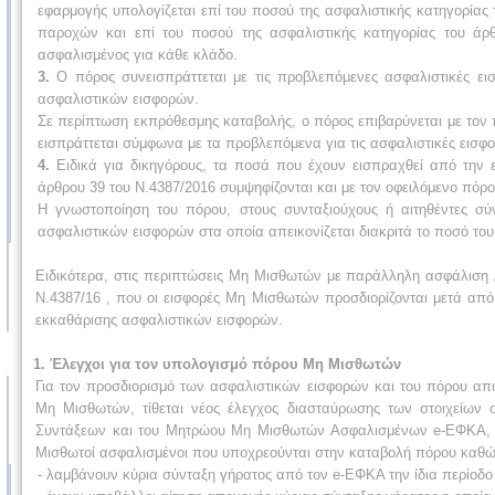
εφαρμογής υπολογίζεται επί του ποσού της ασφαλιστικής κατηγορίας
παροχών και επί του ποσού της ασφαλιστικής κατηγορίας του άρθ
ασφαλισμένος για κάθε κλάδο.
3.
Ο πόρος συνεισπράττεται με τις προβλεπόμενες ασφαλιστικές ει
ασφαλιστικών εισφορών.
Σε περίπτωση εκπρόθεσμης καταβολής, ο πόρος επιβαρύνεται με τον π
εισπράττεται σύμφωνα με τα προβλεπόμενα για τις ασφαλιστικές εισφο
4.
Ειδικά για δικηγόρους, τα ποσά που έχουν εισπραχθεί από την 
άρθρου 39 του Ν.4387/2016 συμψηφίζονται και με τον οφειλόμενο πόρο
Η γνωστοποίηση του πόρου, στους συνταξιούχους ή αιτηθέντες σύ
ασφαλιστικών εισφορών στα οποία απεικονίζεται διακριτά το ποσό τ
Ειδικότερα, στις περιπτώσεις Μη Μισθωτών με παράλληλη ασφάλιση 
Ν.4387/16 , που οι εισφορές Μη Μισθωτών προσδιορίζονται μετά από 
εκκαθάρισης ασφαλιστικών εισφορών.
1. Έλεγχοι για τον υπολογισμό πόρου Μη Μισθωτών
Για τον προσδιορισμό των ασφαλιστικών εισφορών και του πόρου από
Μη Μισθωτών, τίθεται νέος έλεγχος διασταύρωσης των στοιχείων 
Συντάξεων και του Μητρώου Μη Μισθωτών Ασφαλισμένων e-ΕΦΚΑ, ώστ
Μισθωτοί ασφαλισμένοι που υποχρεούνται στην καταβολή πόρου καθώ
- λαμβάνουν κύρια σύνταξη γήρατος από τον e-ΕΦΚΑ την ίδια περίοδο