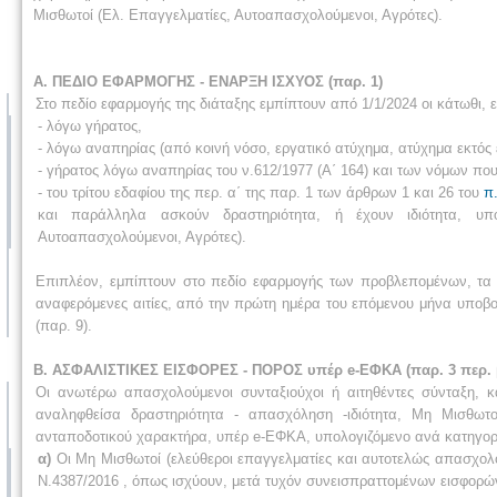
Μισθωτοί (Ελ. Επαγγελματίες, Αυτοαπασχολούμενοι, Αγρότες).
Α. ΠΕΔΙΟ ΕΦΑΡΜΟΓΗΣ - ΕΝΑΡΞΗ ΙΣΧΥΟΣ (παρ. 1)
Στο πεδίο εφαρμογής της διάταξης εμπίπτουν από 1/1/2024 οι κάτωθι, 
- λόγω γήρατος,
- λόγω αναπηρίας (από κοινή νόσο, εργατικό ατύχημα, ατύχημα εκτός 
- γήρατος λόγω αναπηρίας του ν.612/1977 (Α΄ 164) και των νόμων π
- του τρίτου εδαφίου της περ. α΄ της παρ. 1 των άρθρων 1 και 26 του
π
και παράλληλα ασκούν δραστηριότητα, ή έχουν ιδιότητα, υ
Αυτοαπασχολούμενοι, Αγρότες).
Επιπλέον, εμπίπτουν στο πεδίο εφαρμογής των προβλεπομένων, τα
αναφερόμενες αιτίες, από την πρώτη ημέρα του επόμενου μήνα υποβ
(παρ. 9).
Β. ΑΣΦΑΛΙΣΤΙΚΕΣ ΕΙΣΦΟΡΕΣ - ΠΟΡΟΣ υπέρ e-ΕΦΚΑ (παρ. 3 περ. β
Οι ανωτέρω απασχολούμενοι συνταξιούχοι ή αιτηθέντες σύνταξη, κ
αναληφθείσα δραστηριότητα - απασχόληση -ιδιότητα, Μη Μισθωτ
ανταποδοτικού χαρακτήρα, υπέρ e-ΕΦΚΑ, υπολογιζόμενο ανά κατηγορ
α)
Οι Μη Μισθωτοί (ελεύθεροι επαγγελματίες και αυτοτελώς απασχολο
Ν.4387/2016 , όπως ισχύουν, μετά τυχόν συνεισπραττομένων εισφορ