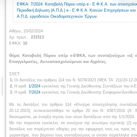
ΕΦΚΑ: 7/2024. Καταβολή Πόρου υπέρ e - Ε.Φ.Κ.Α. των απασχολούμ
Περιοδική Δήλωση (Α.Π.Δ.) e - Ε.Φ.Κ.Α. Κοινών Επιχειρήσεων κ
Α.Π.Δ. εργοδοτών Οικοδομοτεχνικών Έργων.
Αθήνα, 15/02/2024
Αρ. πρωτ.:
231513
ΕΦΚΑ:
10
Θέμα:
Καταβολή Πόρου υπέρ e-ΕΦΚΑ, των συνταξιούχων «εξ ιδ
Επαγγελματίες, Αυτοαπασχολούμενοι και Αγρότες.
ΣΧΕΤ:
1.
Οι διατάξεις του άρθρου 114 του Ν. 5078/2023 (ΦΕΚ ΤΑ΄ 211/20-12-2
2.
Η αριθ.
1/2024
εγκύκλιος της Γενικής Διεύθυνσης Συντάξεων του e-
3.
Η αριθ.
7/2024
εγκύκλιος της Γενικής Διεύθυνσης Εισφορών/Διεύθ
Με τις διατάξεις του άρθρου 114 «Κίνητρα απασχόλησης συνταξιο
20.12.2023), αντικαταστάθηκε το άρθρο 20 του Ν. 4387/2016 (Α΄ 
δικαιώματος, με έναρξη ισχύος των νέων διατάξεων από την 1/1/2024.
Με την παρούσα εγκύκλιο, σε συνέχεια της ανωτέρω σχετικής (2) εγ
διατάξεις και παρέχονται οδηγίες για την εφαρμογή τους ως προς τ
χαρακτήρα, που βαρύνει τους συνταξιούχους οι οποίοι παράλληλα ασ