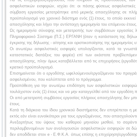
ασφαλιστικών εισφορών, ισχύει ότι: οι πάσης φύσεως ασφαλιστικές
σύμβαση εργασίας μετατράπηκε από μερικής απασχόλησης σε πλήρο
προϋπολογισμό για χρονικό διάστημα ενός (1) έτους, το οποίο εκκιν
απασχόλησης και λήγει την αντίστοιχη ημερομηνία του επόμενου έτους
Ως ημερομηνία σύναψης και μετατροπής των συμβάσεων εργασίας λο
Πληροφοριακό Σύστημα (Π.Σ.) ΕΡΓΑΝΗ {όταν η κατάσταση της δή
έγκρισης της δήλωσης - αίτησης και οριστικοποίησης της ημερομηνίας
Οι ανωτέρω ασφαλιστικές εισφορές υπολογίζονται, κατά τα γνωστά 
καταστατικές διατάξεις του φορέα) επί των εκάστοτε προβλεπόμ
απασχόλησης, πλην όμως καταβάλλεται από τις επιχειρήσεις (εργοδό
κρατικό προϋπολογισμό.
Επισημαίνεται ότι ο εργοδότης ωφελούμενου/εργαζόμενου του προγρ
ασφαλισμένου, που καλύπτεται από το πρόγραμμα.
Προϋπόθεση για την ανωτέρω επιδότηση των ασφαλιστικών εισφορώ
τουλάχιστον ενός (1) έτους και να μην καταγγελθεί από τον εργοδότη 
Οι από μετατροπή συμβάσεις εργασίας πλήρους απασχόλησης δεν μπορο
έτους.
Κατά τη διάρκεια του ίδιου χρονικού διαστήματος δεν επιτρέπεται
εκτός εάν είναι ευνοϊκότεροι για τους εργαζομένους, που απασχολούντα
Ανεξαρτήτως του ύψους του καθαρού μηνιαίου μισθού, το σαρά
περιλαμβανομένων των αναλογουσών ασφαλιστικών εισφορών σε δώρα
δεν αποδίδεται στον e - Ε.Φ.Κ.Α. όπως επίσης η επιχείρηση/εργοδότης