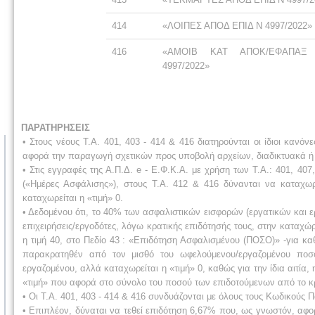
414
«ΛΟΙΠΕΣ ΑΠΟΔ ΕΠΙΔ Ν 4997/2022»
416
«ΑΜΟΙΒ ΚΑΤ ΑΠΟΚ/ΕΦΑΠΑΞ
4997/2022»
ΠΑΡΑΤΗΡΗΣΕΙΣ
• Στους νέους Τ.Α. 401, 403 - 414 & 416 διατηρούνται οι ίδιοι κανόν
αφορά την παραγωγή σχετικών προς υποβολή αρχείων, διαδικτυακά ή 
• Στις εγγραφές της Α.Π.Δ. e - Ε.Φ.Κ.Α. με χρήση των Τ.Α.: 401, 4
(«Ημέρες Ασφάλισης»), στους Τ.Α. 412 & 416 δύνανται να καταχωρ
καταχωρείται η «τιμή» 0.
• Δεδομένου ότι, το 40% των ασφαλιστικών εισφορών (εργατικών και 
επιχειρήσεις/εργοδότες, λόγω κρατικής επιδότησής τους, στην καταχώ
η τιμή 40, στο Πεδίο 43 : «Επιδότηση Ασφαλισμένου (ΠΟΣΟ)» -για καθ
παρακρατηθέν από τον μισθό του ωφελούμενου/εργαζομένου ποσ
εργαζομένου, αλλά καταχωρείται η «τιμή» 0, καθώς για την ίδια αιτία
«τιμή» που αφορά στο σύνολο του ποσού των επιδοτούμενων από το 
• Οι Τ.Α. 401, 403 - 414 & 416 συνδυάζονται με όλους τους Κωδικούς
• Επιπλέον, δύναται να τεθεί επιδότηση 6,67% που, ως γνωστόν, αφο