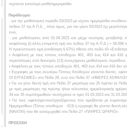
ισχύοντα κατώτερο μισθό/ημερομίσθιο.
Παράδειγμα:
- για την μισθολογική περίοδο 03/2023 με ισχύον ημερομίσθιο ανειδίκε
πεδίου 37 της Α.Π.Δ._ πλην όμως, για τον μήνα 03/2023 όχι μεγαλύτερ
ενώ,
- για μισθολογικές από 01.04.2023 και μέχρι νεώτερης μεταβολής 
ασφάλισης (ή άλλη επιτρεπτή τιμή του πεδίου 37 της Α.Π.Δ.) = 58,00€ 
Η προκύπτουσα τιμή (επιδότηση 6,67%) τίθεται στο πεδίο 43 «Επιδότη
• Ασφάλιση με τους τύπους αποδοχών 401, 403 έως 414 και 416 για
περισσότερες από δεκατρείς (13) συνεχόμενες μισθολογικές περιόδους.
• Ασφάλιση με τους τύπους αποδοχών 401, 403 έως 414 και 416 δεν γί
• Εγγραφές με τους ανωτέρω Τύπους Αποδοχών γίνονται δεκτές, εφό
ΟΙ ΕΡΓΑΣΙΜΕΣ» στο Πεδίο 28, ενώ στο Πεδίο 37 «ΗΜΕΡΕΣ ΑΣΦΑΛΙΣΗΣ»
• Για να γίνει δεκτή τιμή στο Πεδίο 37 μικρότερη του 25 πρέπει τ
με τιμές μικρότερες της πρώτης ή/και τελευταίας ημερολογιακής ημέρα
34 και 35 συμπληρωθούν ταυτόχρονα οι τιμές 01.03.2023 και 31.03.202
• Για τους ωφελούμενους/εργαζόμενους που αμείβονται με κυμαινόμ
Ημερομισθίων (Τύπος αποδοχών : 413) η εγγραφή θα γίνεται δεκτή ε
(NAI/OXI) που θα καταχωρηθεί στο Πεδίο 27 «ΠΛΗΡΕΣ ΩΡΑΡΙΟ».
ΠΡΟΣΟΧΗ