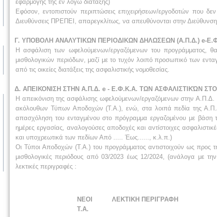
εφαρμογής της εν λόγω διάταξης)
Εφόσον, εντοπιστούν περιπτώσεις επιχειρήσεων/εργοδοτών που δεν
Διευθύνσεις ΠΡΕΠΕΙ, απαρεγκλίτως, να απευθύνονται στην Διεύθυνσ
Γ. ΥΠΟΒΟΛΗ ΑΝΑΛΥΤΙΚΩΝ ΠΕΡΙΟΔΙΚΩΝ ΔΗΛΩΣΕΩΝ (Α.Π.Δ.) e-Ε.Φ
Η ασφάλιση των ωφελούμενων/εργαζόμενων του προγράμματος, θα 
μισθολογικών περιόδων, μαζί με το τυχόν λοιπό προσωπικό των εντ
από τις οικείες διατάξεις της ασφαλιστικής νομοθεσίας.
Δ. ΑΠΕΙΚΟΝΙΣΗ ΣΤΗΝ Α.Π.Δ. e - Ε.Φ.Κ.Α. ΤΩΝ ΑΣΦΑΛΙΣΤΙΚΏΝ 
Η απεικόνιση της ασφάλισης ωφελούμενων/εργαζόμενων στην Α.Π.Δ. 
ακόλουθων Τύπων Αποδοχών (Τ.Α.), ενώ, στα λοιπά πεδία της Α.Π.
απασχόληση του ενταγμένου στο πρόγραμμα εργαζομένου με βάση τα
ημέρες εργασίας, αναλογούσες αποδοχές και αντίστοιχες ασφαλιστι
και υποχρεωτικά των πεδίων Από ..... Έως......, κ.λ.π.)
Οι Τύποι Αποδοχών (Τ.Α.) του προγράμματος αντιστοιχούν ως προς τη
μισθολογικές περιόδους από 03/2023 έως 12/2024, (ανάλογα με τη
λεκτικές περιγραφές :
ΝΕΟΙ
ΛΕΚΤΙΚΗ ΠΕΡΙΓΡΑΦΗ
Τ.Α.