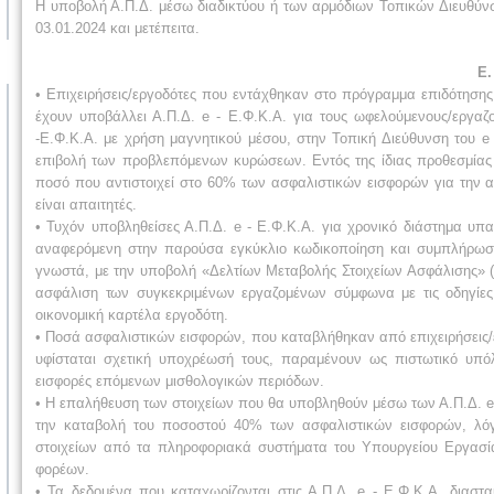
Η υποβολή Α.Π.Δ. μέσω διαδικτύου ή των αρμόδιων Τοπικών Διευθύνσ
03.01.2024 και μετέπειτα.
Ε
• Επιχειρήσεις/εργοδότες που εντάχθηκαν στο πρόγραμμα επιδότησ
έχουν υποβάλλει Α.Π.Δ. e - Ε.Φ.Κ.Α. για τους ωφελούμενους/εργαζ
-Ε.Φ.Κ.Α. με χρήση μαγνητικού μέσου, στην Τοπική Διεύθυνση του e 
επιβολή των προβλεπόμενων κυρώσεων. Εντός της ίδιας προθεσμίας (
ποσό που αντιστοιχεί στο 60% των ασφαλιστικών εισφορών για την
είναι απαιτητές.
• Τυχόν υποβληθείσες Α.Π.Δ. e - Ε.Φ.Κ.Α. για χρονικό διάστημα 
αναφερόμενη στην παρούσα εγκύκλιο κωδικοποίηση και συμπλήρωση
γνωστά, με την υποβολή «Δελτίων Μεταβολής Στοιχείων Ασφάλισης» (Δ.Μ
ασφάλιση των συγκεκριμένων εργαζομένων σύμφωνα με τις οδηγίες
οικονομική καρτέλα εργοδότη.
• Ποσά ασφαλιστικών εισφορών, που καταβλήθηκαν από επιχειρήσεις
υφίσταται σχετική υποχρέωσή τους, παραμένουν ως πιστωτικό υπόλ
εισφορές επόμενων μισθολογικών περιόδων.
• Η επαλήθευση των στοιχείων που θα υποβληθούν μέσω των Α.Π.Δ. 
την καταβολή του ποσοστού 40% των ασφαλιστικών εισφορών, λόγ
στοιχείων από τα πληροφοριακά συστήματα του Υπουργείου Εργασία
φορέων.
• Τα δεδομένα που καταχωρίζονται στις Α.Π.Δ. e - Ε.Φ.Κ.Α. διασ