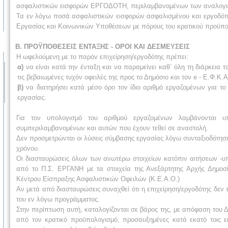
ασφαλιστικών εισφορών ΕΡΓΟΔΟΤΗ, περιλαμβανομένων των αναλογου
Τα εν λόγω ποσά ασφαλιστικών εισφορών ασφαλισμένου και εργοδότη 
Εργασίας και Κοινωνικών Υποθέσεων με πόρους του κρατικού προϋπολο
Β. ΠΡΟΫΠΟΘΕΣΕΙΣ ΕΝΤΑΞΗΣ - ΟΡΟΙ ΚΑΙ ΔΕΣΜΕΥΣΕΙΣ
Η ωφελούμενη με το παρόν επιχείρηση/εργοδότης πρέπει:
α)
να είναι κατά την ένταξη και να παραμείνει καθ΄ όλη τη διάρκεια 
τις βεβαιωμένες τυχόν οφειλές της προς το Δημόσιο και τον e - Ε.Φ.Κ.Α.
β)
να διατηρήσει κατά μέσο όρο τον ίδιο αριθμό εργαζομένων για το
εργασίας.
Για τον υπολογισμό του αριθμού εργαζομένων λαμβάνονται υπ
συμπεριλαμβανομένων και αυτών που έχουν τεθεί σε αναστολή.
Δεν προσμετρώνται οι λύσεις σύμβασης εργασίας λόγω συνταξιοδότηση
χρόνου.
Οι διασταυρώσεις όλων των ανωτέρω στοιχείων κατόπιν αιτήσεων -
από το Π.Σ. ΕΡΓΑΝΗ με τα στοιχεία της Ανεξάρτητης Αρχής Δημοσί
Κέντρου Είσπραξης Ασφαλιστικών Οφειλών (Κ.Ε.Α.Ο.)
Αν μετά από διασταυρώσεις συναχθεί ότι η επιχείρηση/εργοδότης δεν
του εν λόγω προγράμματος.
Στην περίπτωση αυτή, καταλογίζονται σε βάρος της, με απόφαση του Δι
από τον κρατικό προϋπολογισμό, προσαυξημένες κατά εκατό τοις ε