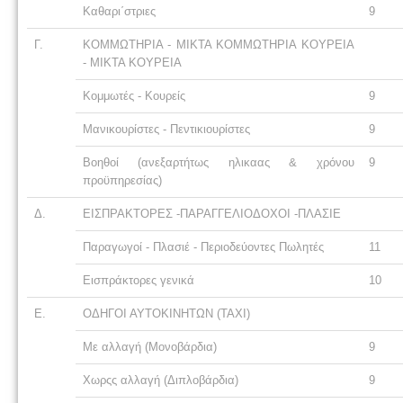
Καθαρι΄στριες
9
Γ.
ΚΟΜΜΩΤΗΡΙΑ - ΜΙΚΤΑ ΚΟΜΜΩΤΗΡΙΑ ΚΟΥΡΕΙΑ
- ΜΙΚΤΑ ΚΟΥΡΕΙΑ
Κομμωτές - Κουρείς
9
Μανικουρίστες - Πεντικιουρίστες
9
Βοηθοί (ανεξαρτήτως ηλικαας & χρόνου
9
προϋπηρεσίας)
Δ.
ΕΙΣΠΡΑΚΤΟΡΕΣ -ΠΑΡΑΓΓΕΛΙΟΔΟΧΟΙ -ΠΛΑΣΙΕ
Παραγωγοί - Πλασιέ - Περιοδεύοντες Πωλητές
11
Εισπράκτορες γενικά
10
Ε.
ΟΔΗΓΟΙ ΑΥΤΟΚΙΝΗΤΩΝ (ΤΑΧΙ)
Με αλλαγή (Μονοβάρδια)
9
Χωρςς αλλαγή (Διπλοβάρδια)
9