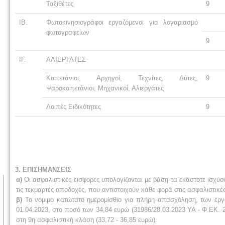
Ταξιθέτες
9
ΙΒ.
Φωτοκινησιογράφοι εργαζόμενοι για λογαριασμό
φωτογραφείων
9
ΙΓ.
ΑΛΙΕΡΓΑΤΕΣ
Καπετάνιοι, Αρχηγοί, Τεχνίτες, Δύτες,
9
Ψαροκαπετάνιοι, Μηχανικοί, Αλιεργάτες
Λοιπές Ειδικότητες
9
3. ΕΠΙΣΗΜΑΝΣΕΙΣ
α)
Οι ασφαλιστικές εισφορές υπολογίζονται με βάση τα εκάστοτε ισχ
τις τεκμαρτές αποδοχές, που αντιστοιχούν κάθε φορά στις ασφαλιστικ
β)
Το νόμιμο κατώτατο ημερομίσθιο για πλήρη απασχόληση, των εργα
01.04.2023, στο ποσό των 34,84 ευρώ (31986/28.03.2023 ΥΑ - Φ.ΕΚ. 20
στη 9η ασφαλιστική κλάση (33,72 - 36,85 ευρώ).