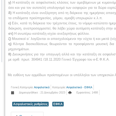
γ)
Η κατάταξη σε ασφαλιστικές κλάσεις των αμειβόμενων με κυμαινόμ
όσο και για τον αυτοτελή υπολογισμό των εισφορών για τα δώρα εορτώ
δ)
Η κατάταξη είναι ανεξάρτητη από τη διάρκεια της ημερήσιας απασχό
τα επιδόματα προϋπηρεσίας, γάμου, αμοιβή υπερωριών κ.λ.π.
ε)
Εάν, κατά τη διάρκεια του τρέχοντος έτους, το νόμιμο κατώτατο ημ
διάκριση, αναπροσαρμοστεί, θα λάβει χώρα αυτόματη κατάταξη στην α
στ)
Η ανωτέρω κατάταξη ισχύει ανεξαρτήτως φύλλου.
ζ)
Μουσικοί α΄ λογίζονται οι απασχολούμενοι την νύχτα ή και μικτά (νύ
η)
Κέντρα διασκεδάσεως θεωρούνται τα προσφέροντα μουσική δια 
μηχανημάτων.
θ)
Διευκρινήσεις για την υπαγωγή αλλά και την κατάταξη σε ασφαλισ
με αριθ. πρωτ. 304941 /18.11.2020 Γενικό Έγγραφο του e-Ε.Φ.Κ.Α.
Με ευθύνη των αρμόδιων προϊσταμένων οι υπάλληλοι των υπηρεσιών
Γονική Κατηγορία:
Ασφαλιστικά
Κατηγορία:
Ασφαλιστικά - ΕΦΚΑ
Δημιουργήθηκε : 21 Δεκεμβρίου 2023
Εμφανίσεις: 1488
Ασφαλιστικές ρυθμίσεις
ΕΦΚΑ