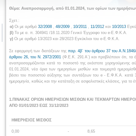
Θέμα: Αναπροσαρμογή, από 01.01.2024, των ορίων των ημερήσιω
Σχετ.:
α)
Οι με αριθμό
32/2008
,
48/2009
,
10/2011
,
11/2012
και
10/2013
Εγκύκ
β)
Το με α. π. 304941 /18.11.2020 Γενικό Έγγραφο του e-Ε.Φ.Κ.Α.
γ)
Οι με αριθμό 13/2023 και 28/2023 Εγκύκλιοι του e-Ε.Φ.Κ.Α.
Σε εφαρμογή των διατάξεων της
παρ. 4β΄ του άρθρου 37 του Α.Ν.1846
άρθρου 26, του Ν. 2972/2001
(Φ.Ε.Κ. 291 Α΄) και προβλέπουν ότι, τα
αναπροσαρμόζονται κατά το ποσοστό της εκάστοτε χορηγούμενης αύξη
01.01.2024, νέα όρια των ημερησίων μισθών και τεκμαρτά ημερομίσ
βάσει του ποσοστού αύξησης των συντάξεων του e - Ε.Φ.Κ.Α. κατά 3
ημερομηνία, καθώς και την κατάταξη σε ασφαλιστικές κλάσεις, για το 
1.ΠΙΝΑΚΑΣ ΟΡΙΩΝ ΗΜΕΡΗΣΙΩΝ ΜΙΣΘΩΝ ΚΑΙ ΤΕΚΜΑΡΤΩΝ ΗΜΕΡΟ
ΑΠΟ 01/01/2023 ΕΩΣ 31/12/2023
ΗΜΕΡΗΣΙΟΣ ΜΙΣΘΟΣ
0,00
-
8,65