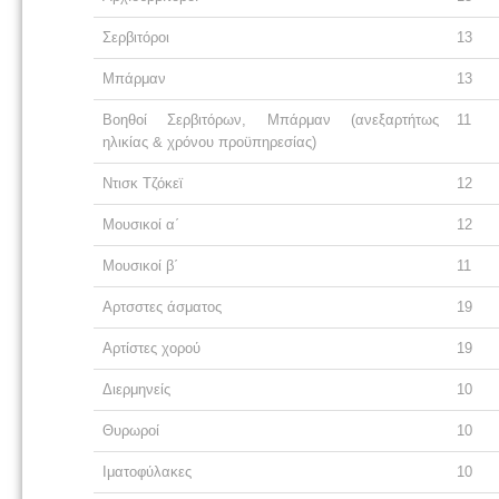
Σερβιτόροι
13
Μπάρμαν
13
Βοηθοί Σερβιτόρων, Μπάρμαν (ανεξαρτήτως
11
ηλικίας & χρόνου προϋπηρεσίας)
Ντισκ Τζόκεϊ
12
Μουσικοί α΄
12
Μουσικοί β΄
11
Αρτσστες άσματος
19
Αρτίστες χορού
19
Διερμηνείς
10
Θυρωροί
10
Ιματοφύλακες
10