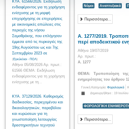
ΚΥΑ. 61566/2026. Εκδήλωση
Νόμοι
Αναπτυξιακά
Π
ενδιαφέροντος για τη χορήγηση
ενίσχυσης με τη μορφή
επιχορήγησης σε επιχειρήσεις
Περισσότερα...
με οικονομικές απώλειες στις
περιοχές της νήσου
Α. 1277/2019. Τροποπ
Σαμοθράκης, που επλήγησαν
περί αποδεικτικού εν
έμμεσα από τις πυρκαγιές της
19ης Αυγούστου ως και 7ης
Αθήνα 19/07/2019
Σεπτεμβρίου 2023 σε
Αρ. πρωτ.:
(
Εγκύκλιοι - ΠΟΛ
)
Α. 1277
Αθήνα 05/08/2026 Αρ. πρωτ.:
61566 ΘΕΜΑ: Εκδήλωση
ΘΕΜΑ: Τροποποίηση της 
ενδιαφέροντος για τη χορήγηση
ενημερότητας του άρθρου 12
ενίσχυσης με τη...
Γονική Κατηγορία:
Φορολογικά
Κ
Δημιουργήθηκε : 19 Ιουλίου
ΚΥΑ. 37129/2026. Καθορισμός
διαδικασίας, περιεχομένου και
ΦΟΡΟΛΟΓΙΚΗ ΕΝΗΜΕΡΟΤ
δικαιολογητικών, παραβόλου
και κυρώσεων για τη
Περισσότερα...
γνωστοποίηση λειτουργίας
δραστηριοτήτων τεχνητού