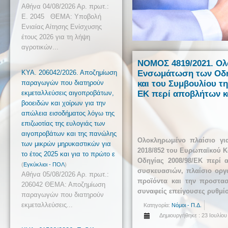
Αθήνα 04/08/2026 Αρ. πρωτ.:
Ε. 2045 ΘΕΜΑ: Υποβολή
Ενιαίας Αίτησης Ενίσχυσης
έτους 2026 για τη λήψη
αγροτικών...
NOMOΣ 4819/2021. Ολ
ΚΥΑ. 206042/2026. Αποζημίωση
Ενσωμάτωση των Οδηγ
παραγωγών που διατηρούν
και του Συμβουλίου τ
εκμεταλλεύσεις αιγοπροβάτων,
ΕΚ περί αποβλήτων κ
βοοειδών και χοίρων για την
απώλεια εισοδήματος λόγω της
επιζωοτίας της ευλογιάς των
αιγοπροβάτων και της πανώλης
Ολοκληρωμένο πλαίσιο γι
των μικρών μηρυκαστικών για
2018/852 του Ευρωπαϊκού Κ
το έτος 2025 και για το πρώτο ε
Οδηγίας 2008/98/ΕΚ περί 
(
Εγκύκλιοι - ΠΟΛ
)
συσκευασιών, πλαίσιο οργ
Αθήνα 05/08/2026 Αρ. πρωτ.:
προϊόντα και την προστασ
206042 ΘΕΜΑ: Αποζημίωση
συναφείς επείγουσες ρυθμίσ
παραγωγών που διατηρούν
εκμεταλλεύσεις...
Κατηγορία:
Νόμοι - Π.Δ.
Δημιουργήθηκε : 23 Ιουλίου