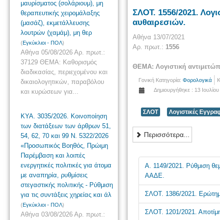
μαυρίσματος (σολάριουμ), μη
ΣΛΟΤ. 1556/2021. Λογ
θεραπευτικής χειρομάλαξης
αυθαιρεσιών.
(μασάζ), εκμετάλλευσης
λουτρών (χαμάμ), μη θερ
Αθήνα 13/07/2021
(
Εγκύκλιοι - ΠΟΛ
)
Αρ. πρωτ.:
1556
Αθήνα 05/08/2026 Αρ. πρωτ.:
37129 ΘΕΜΑ: Καθορισμός
ΘΕΜΑ: Λογιστική αντιμετώπ
διαδικασίας, περιεχομένου και
Γονική Κατηγορία:
Φορολογικά
Κ
δικαιολογητικών, παραβόλου
Δημιουργήθηκε : 13 Ιουλίου
και κυρώσεων για...
ΣΛΟΤ
Λογιστικές Εγγρα
ΚΥΑ. 3035/2026. Κοινοποίηση
των διατάξεων των άρθρων 51,
Περισσότερα...
54, 62, 70 και 99 Ν. 5322/2026
«Προσωπικός Βοηθός, Πρώιμη
Παρέμβαση και λοιπές
ενεργητικές πολιτικές για άτομα
Α. 1149/2021. Ρύθμιση θε
με αναπηρία, ρυθμίσεις
ΑΑΔΕ.
στεγαστικής πολιτικής - Ρύθμιση
ΣΛΟΤ. 1386/2021. Ερώτημα
για τις συντάξεις χηρείας και άλ
(
Εγκύκλιοι - ΠΟΛ
)
ΣΛΟΤ. 1201/2021. Αποτίμη
Αθήνα 03/08/2026 Αρ. πρωτ.: