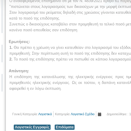
Ο ενδιαφερόμενος επισημαίνει ότι με τον Ν. 4839/2021 άρθρο 61 παρά
"πιστώνεται στους λογαριασμούς των δικαιούχων με την μορφή έκπτω
Στον λογαριασμό του ρεύματος δηλαδή στις χρεώσεις γίνονται κατευθε
κατά το ποσό της επιδότησης.
Συνεπώς ο δικαιούχους καταβάλει στον προμηθευτή το τελικό ποσό μετ
κανένα ποσό απευθείας σαν επιδότηση
Ερωτήσεις:
1.
Θα πρέπει η χρέωση να γίνει κατευθείαν στο λογαριασμό του εξόδου 
προμηθευτή; Στην περίπτωση αυτή το ποσό της επιδότησης δεν καταχω
2.
Το ποσό της επιδότησης πρέπει να πιστωθεί σε κάποιο λογαριασμού
Απάντηση:
Η επιδότηση της κατανάλωσης της ηλεκτρικής ενέργειας προς τ
προμηθευτές ηλεκτρικής ενέργειας. Ως εκ τούτου, η δαπάνη κατανά
αφαιρεθεί η εν λόγω έκπτωση.
Γονική Κατηγορία:
Λογιστικά
Κατηγορία:
Λογιστικό Σχέδιο
Δημοσιεύθηκε : 
Λογιστικές Εγγραφές
Επιδόματα