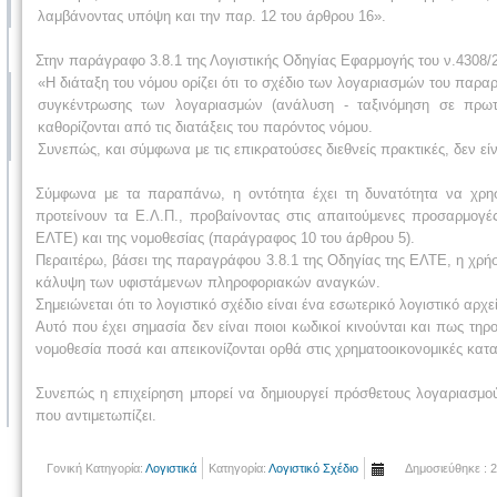
λαμβάνοντας υπόψη και την παρ. 12 του άρθρου 16».
Στην παράγραφο 3.8.1 της Λογιστικής Οδηγίας Εφαρμογής του ν.4308/2
«Η διάταξη του νόμου ορίζει ότι το σχέδιο των λογαριασμών του παρα
συγκέντρωσης των λογαριασμών (ανάλυση - ταξινόμηση σε πρωτο
καθορίζονται από τις διατάξεις του παρόντος νόμου.
Συνεπώς, και σύμφωνα με τις επικρατούσες διεθνείς πρακτικές, δεν 
Σύμφωνα με τα παραπάνω, η οντότητα έχει τη δυνατότητα να χρησ
προτείνουν τα Ε.Λ.Π., προβαίνοντας στις απαιτούμενες προσαρμογ
ΕΛΤΕ) και της νομοθεσίας (παράγραφος 10 του άρθρου 5).
Περαιτέρω, βάσει της παραγράφου 3.8.1 της Οδηγίας της ΕΛΤΕ, η χρή
κάλυψη των υφιστάμενων πληροφοριακών αναγκών.
Σημειώνεται ότι το λογιστικό σχέδιο είναι ένα εσωτερικό λογιστικό αρχε
Αυτό που έχει σημασία δεν είναι ποιοι κωδικοί κινούνται και πως τ
νομοθεσία ποσά και απεικονίζονται ορθά στις χρηματοοικονομικές κατα
Συνεπώς η επιχείρηση μπορεί να δημιουργεί πρόσθετους λογαριασμού
που αντιμετωπίζει.
Γονική Κατηγορία:
Λογιστικά
Κατηγορία:
Λογιστικό Σχέδιο
Δημοσιεύθηκε : 