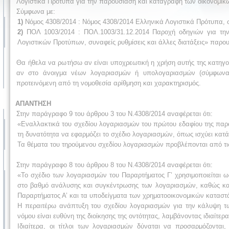
Λογιστικά Πρότυπα για την παρουσίαση και καταγραφή των οικονομικώ
Σύμφωνα με:
1)
Νόμος 4308/2014 : Νόμος 4308/2014 Ελληνικά Λογιστικά Πρότυπα, συ
2)
ΠΟΛ 1003/2014 : ΠΟΛ.1003/31.12.2014 Παροχή οδηγιών για την
Λογιστικών Προτύπων, συναφείς ρυθμίσεις και άλλες διατάξεις» παρουσ
Θα ήθελα να ρωτήσω αν είναι υποχρεωτική η χρήση αυτής της κατηγο
αν στο άνοιγμα νέων λογαριασμών ή υπολογαριασμών (σύμφωνα 
προτεινόμενη από τη νομοθεσία αρίθμηση και χαρακτηρισμός.
ΑΠΑΝΤΗΣΗ
Στην παράγραφο 9 του άρθρου 3 του N.4308/2014 αναφέρεται ότι:
«Εναλλακτικά του σχεδίου λογαριασμών του πρώτου εδαφίου της παρα
τη δυνατότητα να εφαρμόζει το σχέδιο λογαριασμών, όπως ισχύει κατά
Τα θέματα του τηρούμενου σχεδίου λογαριασμών προβλέπονται από τι
Στην παράγραφο 8 του άρθρου 8 του N.4308/2014 αναφέρεται ότι:
«Το σχέδιο των λογαριασμών του Παραρτήματος Γ’ χρησιμοποιείται ως
στο βαθμό ανάλυσης και συγκέντρωσης των λογαριασμών, καθώς και 
Παραρτήματος Α’ και τα υποδείγματα των χρηματοοικονομικών καταστ
Η περαιτέρω ανάπτυξη του σχεδίου λογαριασμών για την κάλυψη τ
νόμου είναι ευθύνη της διοίκησης της οντότητας, λαμβάνοντας ιδιαίτ
Ιδιαίτερα, οι τίτλοι των λογαριασμών δύναται να προσαρμόζονται