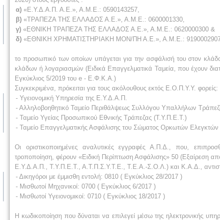
α)
«Ε.Υ.Δ.Α.Π. Α.Ε.», Α.Μ.Ε.: 0590143257,
β)
«ΤΡΑΠΕΖΑ ΤΗΣ ΕΛΛΑΔΟΣ Α.Ε.», Α.Μ.Ε.: 0600001330,
γ)
«ΕΘΝΙΚΗ ΤΡΑΠΕΖΑ ΤΗΣ ΕΛΛΑΔΟΣ Α.Ε.», Α.Μ.Ε.: 0620000300 &
δ)
«ΕΘΝΙΚΗ ΧΡΗΜΑΤΙΣΤΗΡΙΑΚΗ ΜΟΝ/ΠΗ Α.Ε.», Α.Μ.Ε.: 9190002907
το προσωπικό των οποίων υπάγεται για την ασφάλισή του στον κλάδο
κλάδων ή λογαριασμών (Ειδικά Επαγγελματικά Ταμεία, που έχουν διατη
Εγκύκλιος 5/2019 του e - Ε.Φ.Κ.Α.)
Συγκεκριμένα, πρόκειται για τους ακόλουθους εκτός Ε.Ο.Π.Υ.Υ. φορείς:
- Υγειονομική Υπηρεσία της Ε.Υ.Δ.Α.Π.
- Αλληλοβοηθητικό Ταμείο Περιθάλψεως Συλλόγου Υπαλλήλων Τράπεζας
- Ταμείο Υγείας Προσωπικού Εθνικής Τράπεζας (Τ.Υ.Π.Ε.Τ.)
- Ταμείο Επαγγελματικής Ασφάλισης του Σώματος Ορκωτών Ελεγκτών Λ
Οι οριστικοποιημένες αναλυτικές εγγραφές Α.Π.Δ., που, επιπρ
τροποποίηση, φέρουν «Ειδική Περίπτωση Ασφάλισης» 50 (Εξαίρεση απ
Ε.Υ.Δ.Α.Π., Τ.Υ.Π.Ε.Τ., Α.Τ.Π.Σ.Υ.Τ.Ε., Τ.Ε.Α.-Σ.Ο.Λ.) και Κ.Α.Δ., αντι
- Δικηγόροι με έμμισθη εντολή: 0810 ( Εγκύκλιος 28/2017 )
- Μισθωτοί Μηχανικοί: 0700 ( Εγκύκλιος 6/2017 )
- Μισθωτοί Υγειονομικοί: 0710 ( Εγκύκλιος 18/2017 )
Η κωδικοποίηση που δύναται να επιλεγεί μέσω της ηλεκτρονικής υπη