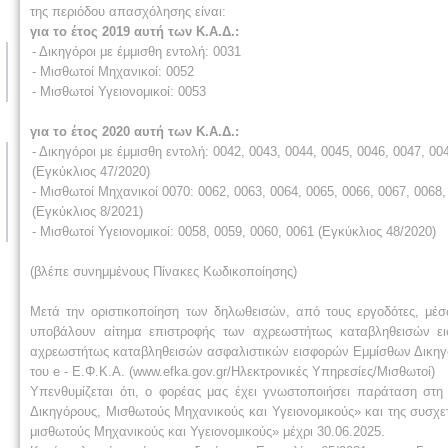
της περιόδου απασχόλησης είναι:
για το έτος 2019 αυτή των Κ.Α.Δ.:
- Δικηγόροι με έμμισθη εντολή: 0031
- Μισθωτοί Μηχανικοί: 0052
- Μισθωτοί Υγειονομικοί: 0053
για το έτος 2020 αυτή των Κ.Α.Δ.:
- Δικηγόροι με έμμισθη εντολή: 0042, 0043, 0044, 0045, 0046, 0047, 00
(Εγκύκλιος 47/2020)
- Μισθωτοί Μηχανικοί 0070: 0062, 0063, 0064, 0065, 0066, 0067, 0068,
(Εγκύκλιος 8/2021)
- Μισθωτοί Υγειονομικοί: 0058, 0059, 0060, 0061 (Εγκύκλιος 48/2020)
(βλέπε συνημμένους Πίνακες Κωδικοποίησης)
Μετά την οριστικοποίηση των δηλωθεισών, από τους εργοδότες, μέσ
υποβάλουν αίτημα επιστροφής των αχρεωστήτως καταβληθεισών ει
αχρεωστήτως καταβληθεισών ασφαλιστικών εισφορών Εμμίσθων Δικηγόρ
του e - Ε.Φ.Κ.Α. (www.efka.gov.gr/Ηλεκτρονικές Υπηρεσίες/Μισθωτοί)
Υπενθυμίζεται ότι, ο φορέας μας έχει γνωστοποιήσει παράταση στ
Δικηγόρους, Μισθωτούς Μηχανικούς και Υγειονομικούς» και της συσχ
μισθωτούς Μηχανικούς και Υγειονομικούς» μέχρι 30.06.2025.