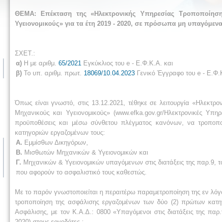
ΘΕΜΑ: Επέκταση της «Ηλεκτρονικής Υπηρεσίας Τροποποίηση
Υγειονομικούς» για τα έτη 2019 - 2020, σε πρόσωπα μη υπαγόμενα
ΣΧΕΤ.:
α)
Η με αριθμ.
65/2021
Εγκύκλιος του e - Ε.Φ.Κ.Α. και
β)
Το υπ. αριθμ. πρωτ.
18069/10.04.2023
Γενικό Έγγραφο του e - Ε.Φ.
Όπως είναι γνωστό, στις 13.12.2021, τέθηκε σε λειτουργία «Ηλεκτρ
Μηχανικούς και Υγειονομικούς» (www.efka.gov.gr/Ηλεκτρονικές Υπη
προϋποθέσεις και μέσω σύνθετου πλέγματος κανόνων, να τροποπο
κατηγοριών εργαζομένων τους:
Α.
Εμμίσθων Δικηγόρων,
Β.
Μισθωτών Μηχανικών & Υγειονομικών και
Γ.
Μηχανικών & Υγειονομικών υπαγόμενων στις διατάξεις της παρ.9, το
που αφορούν το ασφαλιστικό τους καθεστώς.
Με το παρόν γνωστοποιείται η περαιτέρω παραμετροποίηση της εν λόγω
τροποποίηση της ασφάλισης εργαζομένων των δύο (2) πρώτων κατη
Ασφάλισης, με τον Κ.Α.Δ.: 0800 «Υπαγόμενοι στις διατάξεις της παρ
2020) στους εργοδότες :