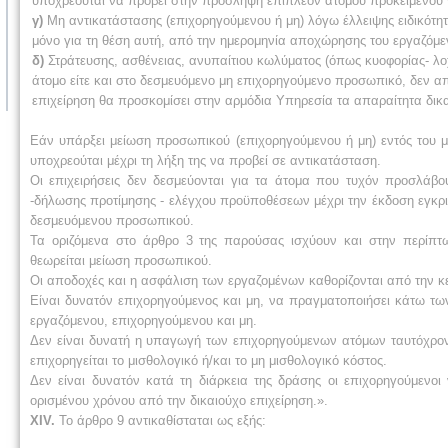
υποχρεούται να προβεί στην πρόσληψη επιπλέον ατόμου προκειμένου ν
γ)
Μη αντικατάστασης (επιχορηγούμενου ή μη) λόγω έλλειψης ειδικότη
μόνο για τη θέση αυτή, από την ημερομηνία αποχώρησης του εργαζόμεν
δ)
Στράτευσης, ασθένειας, ανυπαίτιου κωλύματος (όπως κυοφορίας- λοχ
άτομο είτε και στο δεσμευόμενο μη επιχορηγούμενο προσωπικό, δεν απα
επιχείρηση θα προσκομίσει στην αρμόδια Υπηρεσία τα απαραίτητα δικα
Εάν υπάρξει μείωση προσωπικού (επιχορηγούμενου ή μη) εντός του μ
υποχρεούται μέχρι τη λήξη της να προβεί σε αντικατάσταση.
Οι επιχειρήσεις δεν δεσμεύονται για τα άτομα που τυχόν προσλάβο
-δήλωσης προτίμησης - ελέγχου προϋποθέσεων μέχρι την έκδοση εγκρ
δεσμευόμενου προσωπικού.
Τα οριζόμενα στο άρθρο 3 της παρούσας ισχύουν και στην περίπτ
θεωρείται μείωση προσωπικού.
Οι αποδοχές και η ασφάλιση των εργαζομένων καθορίζονται από την κε
Είναι δυνατόν επιχορηγούμενος και μη, να πραγματοποιήσει κάτω τ
εργαζόμενου, επιχορηγούμενου και μη.
Δεν είναι δυνατή η υπαγωγή των επιχορηγούμενων ατόμων ταυτόχρον
επιχορηγείται το μισθολογικό ή/και το μη μισθολογικό κόστος.
Δεν είναι δυνατόν κατά τη διάρκεια της δράσης οι επιχορηγούμεν
ορισμένου χρόνου από την δικαιούχο επιχείρηση.».
XΙV.
Το άρθρο 9 αντικαθίσταται ως εξής: