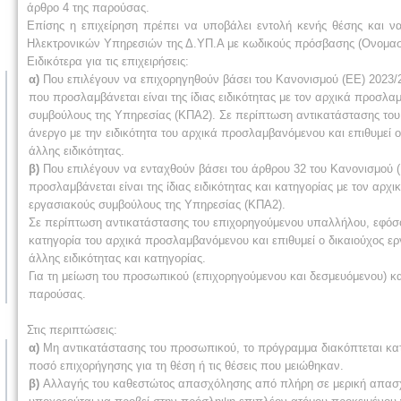
άρθρο 4 της παρούσας.
Επίσης η επιχείρηση πρέπει να υποβάλει εντολή κενής θέσης και ν
Ηλεκτρονικών Υπηρεσιών της Δ.ΥΠ.Α με κωδικούς πρόσβασης (Ονομασί
Ειδικότερα για τις επιχειρήσεις:
α)
Που επιλέγουν να επιχορηγηθούν βάσει του Κανονισμού (ΕΕ) 2023/28
που προσλαμβάνεται είναι της ίδιας ειδικότητας με τον αρχικά προσλ
συμβούλους της Υπηρεσίας (ΚΠΑ2). Σε περίπτωση αντικατάστασης του
άνεργο με την ειδικότητα του αρχικά προσλαμβανόμενου και επιθυμεί ο
άλλης ειδικότητας.
β)
Που επιλέγουν να ενταχθούν βάσει του άρθρου 32 του Κανονισμού (
προσλαμβάνεται είναι της ίδιας ειδικότητας και κατηγορίας με τον αρ
εργασιακούς συμβούλους της Υπηρεσίας (ΚΠΑ2).
Σε περίπτωση αντικατάστασης του επιχορηγούμενου υπαλλήλου, εφόσον 
κατηγορία του αρχικά προσλαμβανόμενου και επιθυμεί ο δικαιούχος ερ
άλλης ειδικότητας και κατηγορίας.
Για τη μείωση του προσωπικού (επιχορηγούμενου και δεσμευόμενου) κα
παρούσας.
Στις περιπτώσεις:
α)
Μη αντικατάστασης του προσωπικού, το πρόγραμμα διακόπτεται κατ
ποσό επιχορήγησης για τη θέση ή τις θέσεις που μειώθηκαν.
β)
Αλλαγής του καθεστώτος απασχόλησης από πλήρη σε μερική απασχό