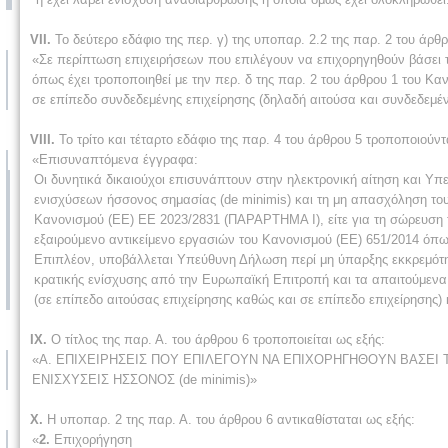
VII.
Το δεύτερο εδάφιο της περ. γ) της υποπαρ. 2.2 της παρ. 2 του άρθρ
«Σε περίπτωση επιχειρήσεων που επιλέγουν να επιχορηγηθούν βάσει το
όπως έχει τροποποιηθεί με την περ. δ της παρ. 2 του άρθρου 1 του Κα
σε επίπεδο συνδεδεμένης επιχείρησης (δηλαδή αιτούσα και συνδεδεμ
VIII.
Το τρίτο και τέταρτο εδάφιο της παρ. 4 του άρθρου 5 τροποποιούντ
«Επισυναπτόμενα έγγραφα:
Οι δυνητικά δικαιούχοι επισυνάπτουν στην ηλεκτρονική αίτηση και Υπ
ενισχύσεων ήσσονος σημασίας (de minimis) και τη μη απασχόληση το
Κανονισμού (ΕΕ) ΕΕ 2023/2831 (ΠΑΡΑΡΤΗΜΑ Ι), είτε για τη σώρευση
εξαιρούμενο αντικείμενο εργασιών του Κανονισμού (ΕΕ) 651/2014 όπω
Επιπλέον, υποβάλλεται Υπεύθυνη Δήλωση περί μη ύπαρξης εκκρεμότ
κρατικής ενίσχυσης από την Ευρωπαϊκή Επιτροπή και τα απαιτούμενα δ
(σε επίπεδο αιτούσας επιχείρησης καθώς και σε επίπεδο επιχείρησης) 
ΙΧ.
Ο τίτλος της παρ. Α. του άρθρου 6 τροποποιείται ως εξής:
«Α. ΕΠΙΧΕΙΡΗΣΕΙΣ ΠΟΥ ΕΠΙΛΕΓΟΥΝ ΝΑ ΕΠΙΧΟΡΗΓΗΘΟΥΝ ΒΑΣΕΙ ΤΟΥ
ΕΝΙΣΧΥΣΕΙΣ ΗΣΣΟΝΟΣ (de minimis)»
Χ.
Η υποπαρ. 2 της παρ. Α. του άρθρου 6 αντικαθίσταται ως εξής:
«
2.
Επιχορήγηση