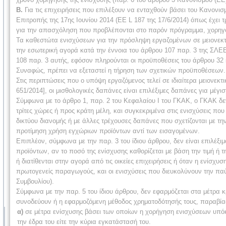
Β.
Για τις επιχειρήσεις που επιλέξουν να ενταχθούν βάσει του Κανονι
Επιτροπής της 17ης Ιουνίου 2014 (EE L 187 της 17/6/2014) όπως έχει τ
για την απασχόληση που προβλέπονται στο παρόν πρόγραμμα, χορηγού
Τα καθεστώτα ενισχύσεων για την πρόσληψη εργαζομένων σε μειονεκτι
την εσωτερική αγορά κατά την έννοια του άρθρου 107 παρ. 3 της ΣΛ
108 παρ. 3 αυτής, εφόσον πληρούνται οι προϋποθέσεις του άρθρου 32 
Συναφώς, πρέπει να εξεταστεί η τήρηση των σχετικών προϋποθέσεων.
Στις περιπτώσεις που ο υπόψη εργαζόμενος τελεί σε ιδιαίτερα μειονεκτ
651/2014], οι μισθολογικές δαπάνες είναι επιλέξιμες δαπάνες για μέγ
Σύμφωνα με το άρθρο 1, παρ. 2 του Κεφαλαίου Ι του ΓΚΑΚ, ο ΓΚΑΚ δεν
τρίτες χώρες ή προς κράτη μέλη, και συγκεκριμένα στις ενισχύσεις που
δικτύου διανομής ή με άλλες τρέχουσες δαπάνες που σχετίζονται με τη
προτίμηση χρήση εγχώριων προϊόντων αντί των εισαγομένων.
Επιπλέον, σύμφωνα με την παρ. 3 του ίδιου άρθρου, δεν είναι επιλέξιμ
προϊόντων, αν το ποσό της ενίσχυσης καθορίζεται με βάση την τιμή 
ή διατίθενται στην αγορά από τις οικείες επιχειρήσεις ή όταν η ενίσ
πρωτογενείς παραγωγούς, και οι ενισχύσεις που διευκολύνουν την π
Συμβουλίου).
Σύμφωνα με την παρ. 5 του ίδιου άρθρου, δεν εφαρμόζεται στα μέτρα κ
συνοδεύουν ή η εφαρμοζόμενη μέθοδος χρηματοδότησής τους, παραβίασ
α)
σε μέτρα ενίσχυσης βάσει των οποίων η χορήγηση ενισχύσεων υπόκει
την έδρα του είτε την κύρια εγκατάστασή του.