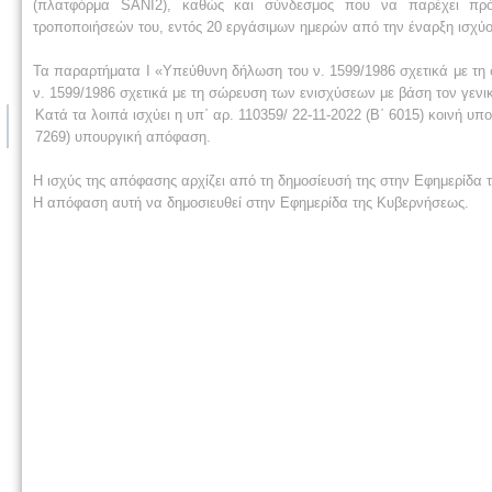
(πλατφόρμα SANI2), καθώς και σύνδεσμος που να παρέχει πρό
τροποποιήσεών του, εντός 20 εργάσιμων ημερών από την έναρξη ισχύος
Τα παραρτήματα Ι «Υπεύθυνη δήλωση του ν. 1599/1986 σχετικά με τη
ν. 1599/1986 σχετικά με τη σώρευση των ενισχύσεων με βάση τον γενι
Κατά τα λοιπά ισχύει η υπ΄ αρ. 110359/ 22-11-2022 (Β΄ 6015) κοινή υπ
7269) υπουργική απόφαση.
Η ισχύς της απόφασης αρχίζει από τη δημοσίευσή της στην Εφημερίδα 
Η απόφαση αυτή να δημοσιευθεί στην Εφημερίδα της Κυβερνήσεως.