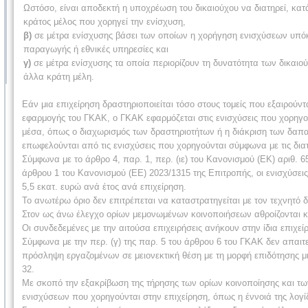
Ωστόσο, είναι αποδεκτή η υποχρέωση του δικαιούχου να διατηρεί, κα
κράτος μέλος που χορηγεί την ενίσχυση,
β)
σε μέτρα ενίσχυσης βάσει των οποίων η χορήγηση ενισχύσεων υπόκ
παραγωγής ή εθνικές υπηρεσίες και
γ)
σε μέτρα ενίσχυσης τα οποία περιορίζουν τη δυνατότητα των δικαι
άλλα κράτη μέλη.
Εάν μια επιχείρηση δραστηριοποιείται τόσο στους τομείς που εξαιρού
εφαρμογής του ΓΚΑΚ, ο ΓΚΑΚ εφαρμόζεται στις ενισχύσεις που χορηγού
μέσα, όπως ο διαχωρισμός των δραστηριοτήτων ή η διάκριση των δαπαν
επωφελούνται από τις ενισχύσεις που χορηγούνται σύμφωνα με τις δια
Σύμφωνα με το άρθρο 4, παρ. 1, περ. (ιε) του Κανονισμού (ΕΚ) αριθ. 65
άρθρου 1 του Κανονισμού (ΕΕ) 2023/1315 της Επιτροπής, οι ενισχύσει
5,5 εκατ. ευρώ ανά έτος ανά επιχείρηση.
Το ανωτέρω όριο δεν επιτρέπεται να καταστρατηγείται με τον τεχνητό
Στον ως άνω έλεγχο ορίων μεμονωμένων κοινοποιήσεων αθροίζονται και 
Οι συνδεδεμένες με την αιτούσα επιχειρήσεις ανήκουν στην ίδια επιχεί
Σύμφωνα με την περ. (γ) της παρ. 5 του άρθρου 6 του ΓΚΑΚ δεν απαιτεί
πρόσληψη εργαζομένων σε μειονεκτική θέση με τη μορφή επιδότησης μ
32.
Με σκοπό την εξακρίβωση της τήρησης των ορίων κοινοποίησης και τ
ενισχύσεων που χορηγούνται στην επιχείρηση, όπως η έννοιά της λογί