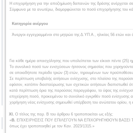
Η επιχορήγηση για την αποζημίωση δαπανών της δράσης ανέρχεται σε
Σύμφωνα με τα ανωτέρω, διαμορφώνεται το ποσό επιχορήγησης του κά
Κατηγορία ανέργου
Άνεργοι εγγεγραμμένοι στο μητρώο της Δ.ΥΠ.Α., ηλικίας 56 ετών και
Για κάθε ημέρα απασχόλησης που υπολείπεται των είκοσι πέντε (25) η
Το συνολικό ποσό των ενισχύσεων ήσσονος σημασίας που χορηγούνται 
σε οποιαδήποτε περίοδο τριών (3) ετών, τηρουμένων των προϋποθέσε
Σε περίπτωση υποβολής αιτήσεων ενίσχυσης, στο πλαίσιο της παρούσας
εφόσον, κατόπιν διασταύρωσης των σχετικών αιτήσεων διαπιστωθεί ότι
κατά περίπτωση όρια της παρούσας παραγράφου, το ύψος της ενίσχυση
επιχείρηση ποσό, προκειμένου το συνολικό εγκριθέν ποσό ενίσχυσης α
χορήγηση νέας ενίσχυσης σημειωθεί υπέρ­βαση του ανώτατου ορίου, η
ΧΙ.
Ο τίτλος της παρ. Β του άρθρου 6 τροποποιείται ως εξής:
«
Β.
ΕΠΙΧΕΙΡΗΣΕΙΣ ΠΟΥ ΕΠΙΛΕΓΟΥΝ ΝΑ ΕΠΙΧΟΡΗΓΗΘΟΥΝ ΒΑΣΕΙ ΤΟ
όπως έχει τροποποιηθεί με τον Καν. 2023/1315.»