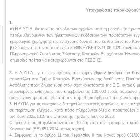
Υποχρεώσεις παρακολούθη
1.
α)
Η Δ.ΥΠ.Α. διατηρεί το σύνολο των αρχείων υπό τη μορφή είτε πρω
περιλαμβανομένων των ηλεκτρονικών εκδόσεων των πρωτότυπων εγγρ
ημερομηνία χορήγησης της ενίσχυσης δυνάμει του καθεστώτος του Κανο
β)
Σύμφωνα με την υπό στοιχεία 59886/ΕΥΚΕ913/11-06-2020 κοινή απ
Πληροφοριακού Συστήματος Σώρευσης Κρατικών Ενισχύσεων Ήσσονος 
σημασίας πρέπει να καταχωρούνται στο ΠΣΣΕΗΣ.
2.
Η Δ.ΥΠ.Α., για τις ενισχύσεις που χορηγήθηκαν δυνάμει του Καν
αποστέλλει στο Τμήμα Κρατικών Ενισχύσεων της Διεύθυνσης Προϋπο
Ασφάλισης προς δημοσίευση στον σχετικό ιστότοπο της Ε.Ε. εντός 6 
μεμονωμένης ενίσχυσης που υπερβαίνει τις 100.000 ευρώ, σύμφωνα μ
όπως έχουν τροποποιηθεί από την παρ. 8 του άρθρου 1 του Κανονισμο
3.
Η ΔΥΠΑ για τις ενισχύσεις διατηρεί λεπτομερείς φακέλους με τις πλη
σε περίπτωση ελέγχου, κατά πόσο πληρούνται όλες οι προϋποθέσεις τ
τον Καν. 2023/1315 της Επιτροπής της 23ης Ιουνίου 2023.
Οι φάκελοι αυτοί φυλάσσονται επί 10 έτη από την ημερομηνία κατά
Κανονισμού (ΕΕ) 651/2014, όπως ισχύει).
4.
Σύμφωνα με το άρθρο 11 του Κεφαλαίου ΙΙ του Κανονισμού 651/20