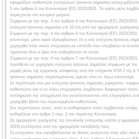
εφαρμόζουν καθεστώτα ενισχύσεων ήσσονος σημασίας καταχωρίζονται
5 του άρθρου 6 του Κανονισμού (ΕΕ) 2023/2831. Τα κράτη μέλη λαμβά
περιέχονται στο κεντρικό μητρώο.
Σύμφωνα με την παρ. 3 του άρθρου 6 του Κανονισμού (ΕΕ) 2023/2831 τ
ενίσχυση ήσσονος σημασίας επί 10 έτη από την ημερομηνία χορήγησης
Σύμφωνα με την παρ. 4 του άρθρου 6 του Κανονισμού (ΕΕ) 2023/2831
κανονισμό, μόνο αφού εξακριβώσουν ότι η νέα ενίσχυση ήσσονος σημ
χορηγηθεί στην οικεία επιχείρηση σε επίπεδο που υπερβαίνει το ανώτα
τηρούνται όλοι οι όροι που καθορίζονται σε αυτόν.
Σύμφωνα με την παρ. 4 του άρθρου 7 του Κανονισμού (ΕΕ) 2023/2831, 
προτίθεται να χορηγήσει ενίσχυση ήσσονος σημασίας σύμφωνα με τον 
μορφή μέσω της εγκριτικής απόφασης από την υπηρεσία ΚΠΑ 2 της Δ.ΥΠ
ήσσονος σημασίας παραπέμποντας άμεσα στον εν λόγω κανονισμό.
Σε περίπτωση που μια ενίσχυση ήσσονος σημασίας χορηγείται, σύμφων
καθεστώτος και οι εν λόγω επιχειρήσεις λαμβάνουν διαφορετικά ποσά ε
εκπληρώσει την υποχρέωσή του γνωστοποιώντας στις επιχειρήσεις ένα
χορηγηθεί βάσει του συγκεκριμένου καθεστώτος.
Στις περιπτώσεις αυτές, αυτό το καθορισμένο ποσό λαμβάνεται υπόψη
καθορίζεται στο άρθρο 3 παρ. 2 του παρόντος Κανονισμού.
Ως ημερομηνία χορήγησης της συνολικής ενίσχυσης νοείται η ημερομην
2023) ανεξάρτητα από την ημερομηνία καταβολής τους.
Οι ενισχύσεις που καταβάλλονται σε δόσεις ανάγονται στην αξία τους 
χρόνο χορήγησης της ενίσχυσης (παρ. 6 του άρθρου 3 Κανονισμού (ΕΕ)