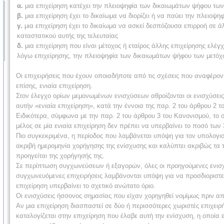
α.
μια επιχείρηση κατέχει την πλειοψηφία των δικαιωμάτων ψήφου των
β.
μια επιχείρηση έχει το δικαίωμα να διορίζει ή να παύει την πλειοψη
γ.
μια επιχείρηση έχει το δικαίωμα να ασκεί δεσπόζουσα επιρροή σε ά
καταστατικού αυτής της τελευταίας
δ.
μια επιχείρηση που είναι μέτοχος ή εταίρος άλλης επιχείρησης ελέγχ
λόγω επιχείρησης, την πλειοψηφία των δικαιωμάτων ψήφου των μετόχω
Οι επιχειρήσεις που έχουν οποιαδήποτε από τις σχέσεις που αναφέροντα
επίσης, ενιαία επιχείρηση.
Στον έλεγχο ορίων μεμονωμένων ενισχύσεων αθροίζονται οι ενισχύσεις 
αυτήν «ενιαία επιχείρηση», κατά την έννοια της παρ. 2 του άρθρου 2 τ
Ειδικότερα, σύμφωνα με την παρ. 2 του άρθρου 3 του Κανονισμού, τ
μέλος σε μία ενιαία επιχείρηση δεν πρέπει να υπερβαίνει το ποσό των
Πιο συγκεκριμένα, η περίοδος που λαμβάνεται υπόψη για τον υπολογι
ακριβή ημερομηνία χορήγησης της ενίσχυσης και καλύπτει ακριβώς τα τ
προηγείται της χορήγησής της.
Σε περίπτωση συγχωνεύσεων ή εξαγορών, όλες οι προηγούμενες ενισχ
συγχωνευόμενες επιχειρήσεις λαμβάνονται υπόψη για να προσδιοριστ
επιχείρηση υπερβαίνει το σχετικό ανώτατο όριο.
Οι ενισχύσεις ήσσονος σημασίας που είχαν χορηγηθεί νομίμως πριν α
Αν μια επιχείρηση διασπαστεί σε δύο ή περισσότερες χωριστές επιχει
καταλογίζεται στην επιχείρηση που έλαβε αυτή την ενίσχυση, η οποία ε