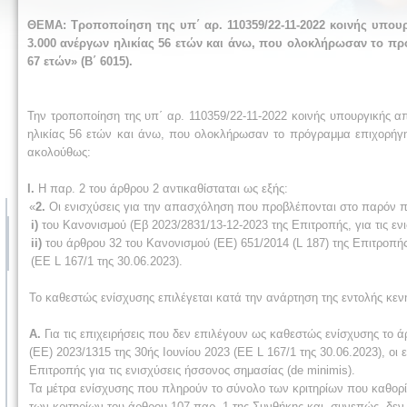
ΘΕΜΑ: Τροποποίηση της υπ΄ αρ. 110359/22-11-2022 κοινής υπο
3.000 ανέργων ηλικίας 56 ετών και άνω, που ολοκλήρωσαν το π
67 ετών» (Β΄ 6015).
Την τροποποίηση της υπ΄ αρ. 110359/22-11-2022 κοινής υπουργικής
ηλικίας 56 ετών και άνω, που ολοκλήρωσαν το πρόγραμμα επιχορήγη
ακολούθως:
Ι.
Η παρ. 2 του άρθρου 2 αντικαθίσταται ως εξής:
«
2.
Οι ενισχύσεις για την απασχόληση που προβλέπονται στο παρόν πρ
i)
του Κανονισμού (Εβ 2023/2831/13-12-2023 της Επιτροπής, για τις ενι
ii)
του άρθρου 32 του Κανονισμού (ΕΕ) 651/2014 (L 187) της Επιτροπής
(EE L 167/1 της 30.06.2023).
Το καθεστώς ενίσχυσης επιλέγεται κατά την ανάρτηση της εντολής κενή
Α.
Για τις επιχειρήσεις που δεν επιλέγουν ως καθε­στώς ενίσχυσης το
(ΕΕ) 2023/1315 της 30ής Ιουνίου 2023 (EE L 167/1 της 30.06.2023), οι
Επιτροπής για τις ενισχύσεις ήσσονος σημασίας (de minimis).
Τα μέτρα ενίσχυσης που πληρούν το σύνολο των κριτηρίων που καθορίζ
των κριτηρίων του άρθρου 107 παρ. 1 της Συνθήκης και, συνεπώς, δε