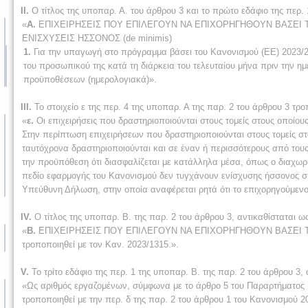
ΙΙ.
Ο τίτλος της υποπαρ. Α. του άρθρου 3 και το πρώτο εδάφιο της περ. 
«
Α.
ΕΠΙΧΕΙΡΗΣΕΙΣ ΠΟΥ ΕΠΙΛΕΓΟΥΝ ΝΑ ΕΠΙΧΟΡΗΓΗΘΟΥΝ ΒΑΣΕΙ ΤΟΥ
ΕΝΙΣΧΥΣΕΙΣ ΗΣΣΟΝΟΣ (de minimis)
1.
Για την υπαγωγή στο πρόγραμμα βάσει του Κανονισμού (ΕΕ) 2023/28
του προσωπικού της κατά τη διάρκεια του τελευταίου μήνα πριν την η
προϋποθέσεων (ημερολογιακά)».
ΙΙΙ.
Το στοιχείο ε της περ. 4 της υποπαρ. Α της παρ. 2 του άρθρου 3 τρο
«
ε.
Οι επιχειρήσεις που δραστηριοποιούνται στους τομείς στους οποίου
Στην περίπτωση επιχειρήσεων που δραστηριοποιούνται στους τομείς σ
ταυτόχρονα δραστηριοποιούνται και σε έναν ή περισσότερους από τους τ
την προϋπόθεση ότι διασφαλίζεται με κατάλληλα μέσα, όπως ο διαχωρισ
πεδίο εφαρμογής του Κανονισμού δεν τυγχάνουν ενίσχυσης ήσσονος σ
Υπεύθυνη Δήλωση, στην οποία αναφέρεται ρητά ότι το επιχορηγούμενο
IV.
Ο τίτλος της υποπαρ. Β. της παρ. 2 του άρθρου 3, αντικαθίσταται ως
«
Β.
ΕΠΙΧΕΙΡΗΣΕΙΣ ΠΟΥ ΕΠΙΛΕΓΟΥΝ ΝΑ ΕΠΙΧΟΡΗΓΗΘΟΥΝ ΒΑΣΕΙ ΤΟΥ
τροποποιηθεί με τον Καν. 2023/1315.».
V.
Το τρίτο εδάφιο της περ. 1 της υποπαρ. Β. της παρ. 2 του άρθρου 3, 
«Ως αριθμός εργαζομένων, σύμφωνα με το άρθρο 5 του Παραρτήματος Ι 
τροποποιηθεί με την περ. δ της παρ. 2 του άρθρου 1 του Κανονισμού 2