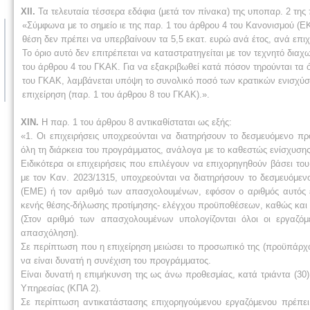
ΧΙΙ.
Τα τελευταία τέσσερα εδάφια (μετά τον πίνακα) της υποπαρ. 2 της 
«Σύμφωνα με το σημείο ιε της παρ. 1 του άρθρου 4 του Κανονισμού (ΕΚ
θέση δεν πρέπει να υπερβαίνουν τα 5,5 εκατ. ευρώ ανά έτος, ανά επιχ
Το όριο αυτό δεν επιτρέπεται να καταστρατηγείται με τον τεχνητό δι
του άρθρου 4 του ΓΚΑΚ. Για να εξακριβωθεί κατά πόσον τηρούνται τα όρ
του ΓΚΑΚ, λαμβάνεται υπόψη το συνολικό ποσό των κρατικών ενισχύσε
επιχείρηση (παρ. 1 του άρθρου 8 του ΓΚΑΚ).».
XIN.
Η παρ. 1 του άρθρου 8 αντικαθίσταται ως εξής:
«1. Οι επιχειρήσεις υποχρεούνται να διατηρήσουν το δεσμευόμενο π
όλη τη διάρκεια του προγράμματος, ανάλογα με το καθεστώς ενίσχυση
Ειδικότερα οι επιχειρήσεις που επιλέγουν να επιχορηγηθούν βάσει το
με τον Καν. 2023/1315, υποχρεούνται να διατηρήσουν το δεσμευόμε
(ΕΜΕ) ή τον αριθμό των απασχολουμένων, εφόσον ο αριθμός αυτός 
κενής θέσης-δήλωσης προτίμησης- ελέγχου προϋποθέσεων, καθώς και
(Στον αριθμό των απασχολουμένων υπολογίζονται όλοι οι εργαζό
απασχόληση).
Σε περίπτωση που η επιχείρηση μειώσει το προσωπικό της (προϋπάρχον
να είναι δυνατή η συνέχιση του προγράμματος.
Είναι δυνατή η επιμήκυνση της ως άνω προθεσμίας, κατά τριάντα (30
Υπηρεσίας (ΚΠΑ 2).
Σε περίπτωση αντικατάστασης επιχορηγούμενου εργαζόμενου πρέπει