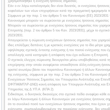
χρησιμοποιήθηκε η ενίσχυση ήσσονος σημασίας.
Εάν ο εν λόγω καταλογισμός δεν είναι δυνατός, οι ενισχύσεις ήσσονος
κεφαλαίων των νέων επιχειρήσεων κατά την πραγματική ημερομηνία τ
Σύμφωνα με την παρ. 1 του άρθρου 5 του Κανονισμού (ΕΕ) 2023/2831 
Κανονισμού μπορούν να σωρεύονται με ενισχύσεις ήσσονος σημασίας π
Μπορούν να σωρεύονται με ενισχύσεις ήσσονος σημασίας που χορηγούν
Επιτροπής (παρ. 2 του άρθρου 5 του Καν. 2023/2831), μέχρι το σχετικ
2023/2831.
Απαγορεύεται η σώρευση ενισχύσεων ήσσονος σημασίας που χορηγούντα
ίδιες επιλέξιμες δαπάνες ή με κρατικές ενισχύσεις για το ίδιο μέτρο 
υψηλότερης σχετικής έντασης ενίσχυσης ή του ποσού ενίσχυσης που έ
απαλλαγής κατά κατηγορία ή απόφαση που έχει εκδώσει η Επιτροπή.
Ο σχετικός έλεγχος σώρευσης διενεργείται μέσω υποβληθείσας κατά τ
επιχείρησης στην οποία αναφέρεται οποιαδήποτε άλλη ενίσχυση ήσσονο
οριστεί ανωτέρω βάσει του παραπάνω Κανονισμού ή άλλων Κανονισμών
της ενίσχυσης, σύμφωνα με την παρ. 2 του άρθρου 3 του Κανονισμού
Ενισχύσεων Ήσσονος Σημασίας του Υπουργείου Ανάπτυξης και Επενδύ
ΩΦ7Π46ΜΤΛΡ-ΔΝΩ) κοινή απόφαση των Υπουργών Ανάπτυξης και Επενδ
Υπηρεσίας της Δ.ΥΠ.Α. (ΚΠΑ 2).
Ειδικότερα, ο δυνητικός δικαιούχος στα σχετικά πεδία αναφέρει κάθε 
εν λόγω Κανονισμού ή άλλων Κανονισμών για ενισχύσεις ήσσονος σημα
ότι το συνολικό ποσό των ενισχύσεων ήσσονος σημασίας που έχουν χορ
ενίσχυσης, συμπεριλαμβανομένης της παρούσας ενίσχυσης, δεν υπερβα