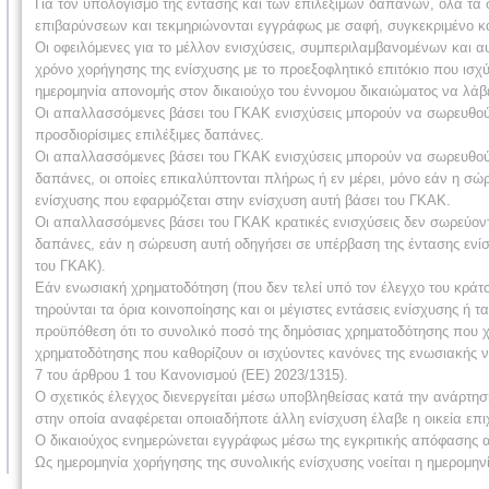
Για τον υπολογισμό της έντασης και των επιλέξιμων δαπανών, όλα τα 
επιβαρύνσεων και τεκμηριώνονται εγγράφως με σαφή, συγκεκριμένο κα
Οι οφειλόμενες για το μέλλον ενισχύσεις, συμπεριλαμβανομένων και α
χρόνο χορήγησης της ενίσχυσης με το προεξοφλητικό επιτόκιο που ισχύ
ημερομηνία απονομής στον δικαιούχο του έννομου δικαιώματος να λάβε
Οι απαλλασσόμενες βάσει του ΓΚΑΚ ενισχύσεις μπορούν να σωρευθούν
προσδιορίσιμες επιλέξιμες δαπάνες.
Οι απαλλασσόμενες βάσει του ΓΚΑΚ ενισχύσεις μπορούν να σωρευθούν μ
δαπάνες, οι οποίες επικαλύπτονται πλήρως ή εν μέρει, μόνο εάν η σ
ενίσχυσης που εφαρμόζεται στην ενίσχυση αυτή βάσει του ΓΚΑΚ.
Οι απαλλασσόμενες βάσει του ΓΚΑΚ κρατικές ενισχύσεις δεν σωρεύοντα
δαπάνες, εάν η σώρευση αυτή οδηγήσει σε υπέρβαση της έντασης ενίσχ
του ΓΚΑΚ).
Εάν ενωσιακή χρηματοδότηση (που δεν τελεί υπό τον έλεγχο του κράτο
τηρούνται τα όρια κοινοποίησης και οι μέγιστες εντάσεις ενίσχυσης ή 
προϋπόθεση ότι το συνολικό ποσό της δημόσιας χρηματοδότησης που χορ
χρηματοδότησης που καθορίζουν οι ισχύοντες κανόνες της ενωσιακής νο
7 του άρθρου 1 του Κανονισμού (ΕΕ) 2023/1315).
Ο σχετικός έλεγχος διενεργείται μέσω υποβληθείσας κατά την ανάρτησ
στην οποία αναφέρεται οποιαδήποτε άλλη ενίσχυση έλαβε η οικεία επι
Ο δικαιούχος ενημερώνεται εγγράφως μέσω της εγκριτικής απόφασης α
Ως ημερομηνία χορήγησης της συνολικής ενίσχυσης νοείται η ημερομην