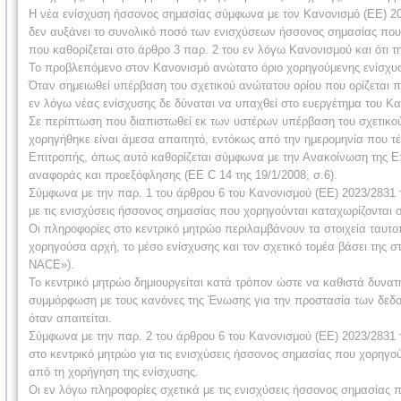
Η νέα ενίσχυση ήσσονος σημασίας σύμφωνα με τον Κανονισμό (ΕΕ) 202
δεν αυξάνει το συνολικό ποσό των ενισχύσεων ήσσονος σημασίας που έ
που καθορίζεται στο άρθρο 3 παρ. 2 του εν λόγω Κανονισμού και ότι τη
Το προβλεπόμενο στον Κανονισμό ανώτατο όριο χορηγούμενης ενίσχυσ
Όταν σημειωθεί υπέρβαση του σχετικού ανώτατου ορίου που ορίζεται 
εν λόγω νέας ενίσχυσης δε δύναται να υπαχθεί στο ευεργέτημα του Κ
Σε περίπτωση που διαπιστωθεί εκ των υστέρων υπέρβαση του σχετικο
χορηγήθηκε είναι άμεσα απαιτητό, εντόκως από την ημερομηνία που τέ
Επιτροπής, όπως αυτό καθορίζεται σύμφωνα με την Ανακοίνωση της Ε
αναφοράς και προεξόφλησης (ΕΕ C 14 της 19/1/2008, σ.6).
Σύμφωνα με την παρ. 1 του άρθρου 6 του Κανονισμού (ΕΕ) 2023/2831 τ
με τις ενισχύσεις ήσσονος σημασίας που χορηγούνται καταχωρίζονται 
Οι πληροφορίες στο κεντρικό μητρώο περιλαμβάνουν τα στοιχεία ταυτοπ
χορηγούσα αρχή, το μέσο ενίσχυσης και τον σχετικό τομέα βάσει της 
NACE»).
Το κεντρικό μητρώο δημιουργείται κατά τρόπον ώστε να καθιστά δυνα
συμμόρφωση με τους κανόνες της Ένωσης για την προστασία των δε
όταν απαιτείται.
Σύμφωνα με την παρ. 2 του άρθρου 6 του Κανονισμού (ΕΕ) 2023/2831 
στο κεντρικό μητρώο για τις ενισχύσεις ήσσονος σημασίας που χορηγο
από τη χορήγηση της ενίσχυσης.
Οι εν λόγω πληροφορίες σχετικά με τις ενισχύσεις ήσσονος σημασίας 