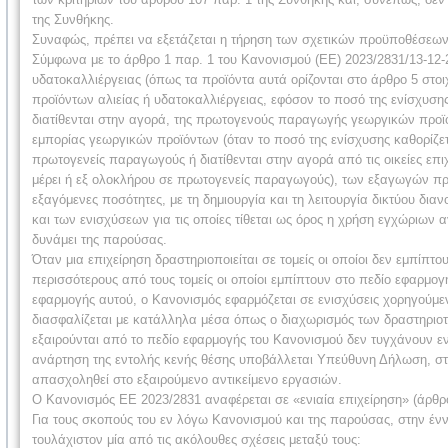
της Συνθήκης.
Συναφώς, πρέπει να εξετάζεται η τήρηση των σχετικών προϋποθέσεων
Σύμφωνα με το άρθρο 1 παρ. 1 του Κανονισμού (ΕΕ) 2023/2831/13-12-
υδατοκαλλιέργειας (όπως τα προϊόντα αυτά ορίζονται στο άρθρο 5 στοιχ
προϊόντων αλιείας ή υδατοκαλλιέργειας, εφόσον το ποσό της ενίσχυση
διατίθενται στην αγορά, της πρωτογενούς παραγωγής γεωργικών προϊόν
εμπορίας γεωργικών προϊόντων (όταν το ποσό της ενίσχυσης καθορίζετ
πρωτογενείς παραγωγούς ή διατίθενται στην αγορά από τις οικείες επ
μέρει ή εξ ολοκλήρου σε πρωτογενείς παραγωγούς), των εξαγωγών προς 
εξαγόμενες ποσότητες, με τη δημιουργία και τη λειτουργία δικτύου δια
και των ενισχύσεων για τις οποίες τίθεται ως όρος η χρήση εγχώριων α
δυνάμει της παρούσας.
Όταν μια επιχείρηση δραστηριοποιείται σε τομείς οι οποίοι δεν εμπίπτ
περισσότερους από τους τομείς οι οποίοι εμπίπτουν στο πεδίο εφαρμο
εφαρμογής αυτού, ο Κανονισμός εφαρμόζεται σε ενισχύσεις χορηγούμεν
διασφαλίζεται με κατάλληλα μέσα όπως ο διαχωρισμός των δραστηριοτή
εξαιρούνται από το πεδίο εφαρμογής του Κανονισμού δεν τυγχάνουν ε
ανάρτηση της εντολής κενής θέσης υποβάλλεται Υπεύθυνη Δήλωση, στη
απασχοληθεί στο εξαιρούμενο αντικείμενο εργασιών.
Ο Κανονισμός ΕΕ 2023/2831 αναφέρεται σε «ενιαία επιχείρηση» (άρθρο
Για τους σκοπούς του εν λόγω Κανονισμού και της παρούσας, στην έννο
τουλάχιστον μία από τις ακόλουθες σχέσεις μεταξύ τους: