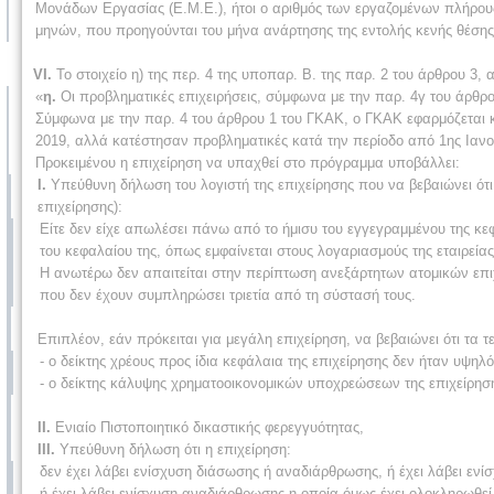
Μονάδων Εργασίας (Ε.Μ.Ε.), ήτοι ο αριθμός των εργαζομένων πλήρους
μηνών, που προηγούνται του μήνα ανάρτησης της εντολής κενής θέσης
VI.
Το στοιχείο η) της περ. 4 της υποπαρ. Β. της παρ. 2 του άρθρου 3, 
«
η.
Οι προβληματικές επιχειρήσεις, σύμφωνα με την παρ. 4γ του άρθρο
Σύμφωνα με την παρ. 4 του άρθρου 1 του ΓΚΑΚ, ο ΓΚΑΚ εφαρμόζεται κ
2019, αλλά κατέστησαν προβληματικές κατά την περίοδο από 1ης Ιανο
Προκειμένου η επιχείρηση να υπαχθεί στο πρόγραμμα υποβάλλει:
I.
Υπεύθυνη δήλωση του λογιστή της επιχείρησης που να βεβαιώνει ότι η
επιχείρησης):
Είτε δεν είχε απωλέσει πάνω από το ήμισυ του εγγεγραμμένου της κ
του κεφαλαίου της, όπως εμφαίνεται στους λογαριασμούς της εταιρεί
Η ανωτέρω δεν απαιτείται στην περίπτωση ανεξάρτητων ατομικών επι
που δεν έχουν συμπληρώσει τριετία από τη σύστασή τους.
Επιπλέον, εάν πρόκειται για μεγάλη επιχείρηση, να βεβαιώνει ότι τα τε
- ο δείκτης χρέους προς ίδια κεφάλαια της επιχείρησης δεν ήταν υψηλό
- ο δείκτης κάλυψης χρηματοοικονομικών υποχρεώσεων της επιχείρησης
II.
Ενιαίο Πιστοποιητικό δικαστικής φερεγγυότητας,
III.
Υπεύθυνη δήλωση ότι η επιχείρηση:
δεν έχει λάβει ενίσχυση διάσωσης ή αναδιάρθρωσης, ή έχει λάβει ενί
ή έχει λάβει ενίσχυση αναδιάρθρωσης η οποία όμως έχει ολοκληρωθεί