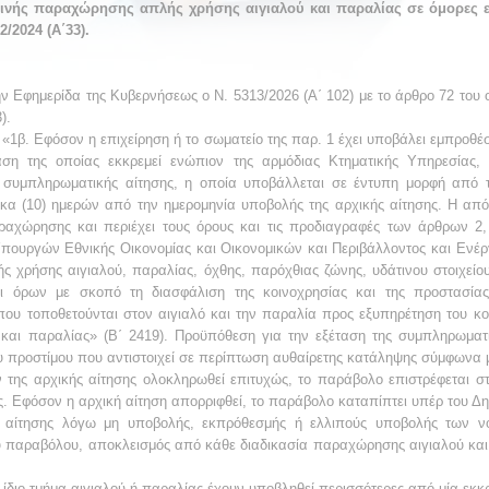
ς παραχώρησης απλής χρήσης αιγιαλού και παραλίας σε όμορες ε
/2024 (Α΄33).
ν Εφημερίδα της Κυβερνήσεως ο Ν. 5313/2026 (Α΄ 102) με το άρθρο 72 του
).
 «1β. Εφόσον η επιχείρηση ή το σωματείο της παρ. 1 έχει υποβάλει εμπρο
αση της οποίας εκκρεμεί ενώπιον της αρμόδιας Κτηματικής Υπηρεσίας,
συμπληρωματικής αίτησης, η οποία υποβάλλεται σε έντυπη μορφή από τη
έκα (10) ημερών από την ημερομηνία υποβολής της αρχικής αίτησης. Η α
αχώρησης και περιέχει τους όρους και τις προδιαγραφές των άρθρων 2, 
πουργών Εθνικής Οικονομίας και Οικονομικών και Περιβάλλοντος και Ενέργ
 χρήσης αιγιαλού, παραλίας, όχθης, παρόχθιας ζώνης, υδάτινου στοιχείο
ι όρων με σκοπό τη διασφάλιση της κοινοχρησίας και της προστασίας
που τοποθετούνται στον αιγιαλό και την παραλία προς εξυπηρέτηση του κ
αι παραλίας» (Β΄ 2419). Προϋπόθεση για την εξέταση της συμπληρωματι
υ προστίμου που αντιστοιχεί σε περίπτωση αυθαίρετης κατάληψης σύμφωνα με
 της αρχικής αίτησης ολοκληρωθεί επιτυχώς, το παράβολο επιστρέφεται στ
 Εφόσον η αρχική αίτηση απορριφθεί, το παράβολο καταπίπτει υπέρ του Δη
 αίτησης λόγω μη υποβολής, εκπρόθεσμής ή ελλιπούς υποβολής των νόμ
υ παραβόλου, αποκλεισμός από κάθε διαδικασία παραχώρησης αιγιαλού και π
 ίδιο τμήμα αιγιαλού ή παραλίας έχουν υποβληθεί περισσότερες από μία εκκ