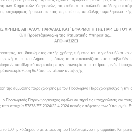
νση των Κτηματικών Υπηρεσιών, παρατίθεται το ακόλουθο υπόδειγμα απ
ρες επιχειρήσεις ή σωματεία στις περιπτώσεις υποβολής συμπληρωματικής
ΧΡΗΣΗΣ ΑΙΓΙΑΛΟΥ/ ΠΑΡΑΛΙΑΣ ΚΑΤ΄ ΕΦΑΡΜΟΓΗ ΤΗΣ ΠΑΡ. 1Β ΤΟΥ ΑΡΘΡ
Ο/Η Προϊστάμενος/-η της Κτηματικής Υπηρεσίας...
ΑΠΟΦΑΣΙΖΕΙ
ότητας, του δικαιώματος απλής χρήσης τμήματος του αιγιαλού ή/και κοιν
ν περιοχή «....» του Δήμου ...., όπως αυτό απεικονίζεται στο υποβληθέ
είρηση/ναυταθλητικό σωματείο με την επωνυμία «...» («Προσωρινός Παραχ
σμάτων/εκμίσθωση θαλάσσιων μέσων αναψυχής.
αφή της σύμβασης παραχώρησης με τον Προσωρινό Παραχωρησιούχο ή την ορ
 ο Προσωρινός Παραχωρησιούχος οφείλει να τηρεί τις υποχρεώσεις και τους 
ης υπό στοιχεία 57878/ΕΞ 2024/22.4.2024 κοινής απόφασης των Υπουργών Εθ
 το Ελληνικό Δημόσιο με απόφαση του Προϊσταμένου της αρμόδιας Κτηματι