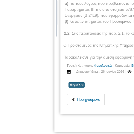
α)
Για τους λόγους που προβλέπονται στι
Παραρτήματος ΙΙΙ της υπό στοιχεία 57
Ενέργειας (Β΄2419), που εφαρμόζονται
β)
Κατόπιν αιτήματος του Προσωρινού
2.2.
Στις περιπτώσεις της παρ. 2.1. το 
Ο Προϊστάμενος της Κτηματικής Υπηρεσί
Παρακαλείσθε για την άμεση εφαρμογή 
Γονική Κατηγορία:
Φορολογικά
Κατηγορία:
Ε
Δημιουργήθηκε : 26 Ιουνίου 2026
Αιγιαλοί
Προηγούμενο