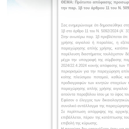
ΘΕΜΑ: Πρότυπο απόφασης προσωρινή
την παρ. 1β του άρθρου 11 του Ν. 5092
Σας ενημερώνουμε ότι δημοσιεύθηκε στη
1β στο άρθρο 11 του Ν. 5092/2024 (Α΄ 33
Στην ανωτέρω παρ. 1β προβλέπεται ότι:
χρήσης αιγιαλού ή παραλίας, η εξέτ
παραχώρησης απλής χρήσης, κατόπιν 
παρέλευση διαστήματος τουλάχιστον δ
μέχρι την υπογραφή της σύμβασης παρ
2024/22.4.2024 κοινής απόφασης των Υ
περιορισμών για την παραχώρηση απλής
κοίτης πλεύσιμου ποταμού, καθώς κα
προδιαγραφών των κινητών στοιχείων 
παραχώρησης απλής χρήσης αιγιαλού κ
αιτούντα παραβόλου ίσου με το ύψος το
Εφόσον ο έλεγχος των δικαιολογητικών
συνολικό αντάλλαγμα της παραχώρησης.
Σε περίπτωση απόρριψης της αρχικής
επιβάλλεται, πέραν της κατάπτωσης το
επιβολή της κύρωσης.
Η παρούσα δεν εφαρμόζεται όταν για το