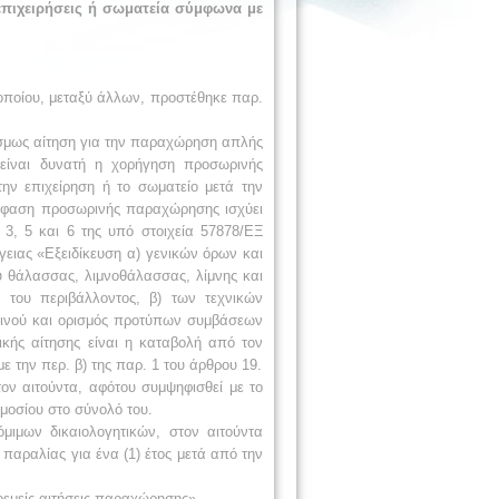
πιχειρήσεις ή σωματεία σύμφωνα με
 οποίου, μεταξύ άλλων, προστέθηκε παρ.
θέσμως αίτηση για την παραχώρηση απλής
 είναι δυνατή η χορήγηση προσωρινής
ν επιχείρηση ή το σωματείο μετά την
πόφαση προσωρινής παραχώρησης ισχύει
3, 5 και 6 της υπό στοιχεία 57878/ΕΞ
ειας «Εξειδίκευση α) γενικών όρων και
υ θάλασσας, λιμνοθάλασσας, λίμνης και
 του περιβάλλοντος, β) των τεχνικών
οινού και ορισμός προτύπων συμβάσεων
κής αίτησης είναι η καταβολή από τον
 την περ. β) της παρ. 1 του άρθρου 19.
ον αιτούντα, αφότου συμψηφισθεί με το
μοσίου στο σύνολό του.
ιμων δικαιολογητικών, στον αιτούντα
αραλίας για ένα (1) έτος μετά από την
ρεμείς αιτήσεις παραχώρησης».