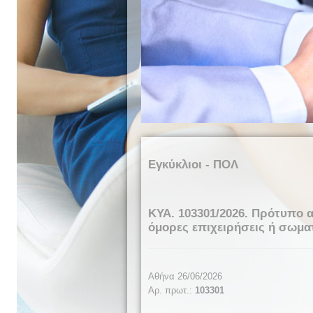
Εγκύκλιοι - ΠΟΛ
ΚΥΑ. 103301/2026. Πρότυπο
όμορες επιχειρήσεις ή σωματ
Αθήνα
26
/0
6
/2026
Αρ. πρωτ.:
103301