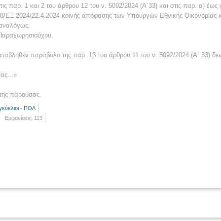
ς παρ. 1 και 2 του άρθρου 12 του ν. 5092/2024 (Α΄33) και στις παρ. α) έως 
878/ΕΞ 2024/22.4.2024 κοινής απόφασης των Υπουργών Εθνικής Οικονομίας κ
 αναλόγως.
 Παραχωρησιούχου.
καταβληθέν παράβολο της παρ. 1β του άρθρου 11 του ν. 5092/2024 (Α΄ 33) δεν
ας...»
της παρούσας.
γκύκλιοι - ΠΟΛ
Εμφανίσεις: 113