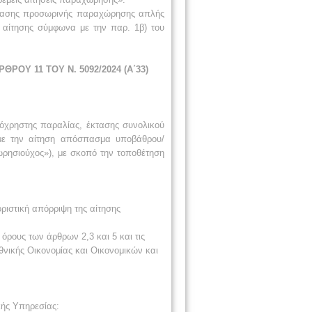
όφασης προσωρινής παραχώρησης απλής
 αίτησης σύμφωνα με την παρ. 1β) του
ΟΥ 11 ΤΟΥ Ν. 5092/2024 (Α΄33)
όχρηστης παραλίας, έκτασης συνολικού
ν με την αίτηση απόσπασμα υποβάθρου/
ωρησιούχος»), με σκοπό την τοποθέτηση
ιστική απόρριψη της αίτησης
όρους των άρθρων 2,3 και 5 και τις
νικής Οικονομίας και Οικονομικών και
κής Υπηρεσίας: