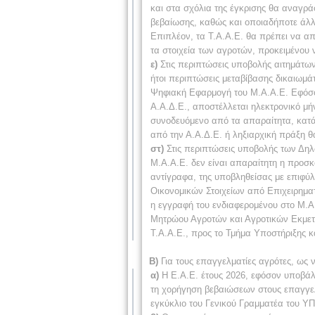
και στα σχόλια της έγκρισης θα αναγράφ
βεβαίωσης, καθώς και οποιαδήποτε άλλ
Επιπλέον, τα Τ.Α.Α.Ε. θα πρέπει να α
τα στοιχεία των αγροτών, προκειμένου 
ε)
Στις περιπτώσεις υποβολής αιτημάτων 
ήτοι περιπτώσεις μεταβίβασης δικαιωμ
Ψηφιακή Εφαρμογή του Μ.Α.Α.Ε. Εφόσον
Α.Α.Δ.Ε., αποστέλλεται ηλεκτρονικό μ
συνοδευόμενο από τα απαραίτητα, κατά
από την Α.Α.Δ.Ε. ή ληξιαρχική πράξη θα
στ)
Στις περιπτώσεις υποβολής των Δη
Μ.Α.Α.Ε. δεν είναι απαραίτητη η προσκ
αντίγραφα, της υποβληθείσας με επιφύ
Οικονομικών Στοιχείων από Επιχειρηματ
η εγγραφή του ενδιαφερομένου στο Μ.Α.
Μητρώου Αγροτών και Αγροτικών Εκμετ
Τ.Α.Α.Ε., προς το Τμήμα Υποστήριξης 
Β)
Για τους επαγγελματίες αγρότες, ως 
α)
Η Ε.Α.Ε. έτους 2026, εφόσον υποβάλλ
τη χορήγηση βεβαιώσεων στους επαγγελμ
εγκύκλιο του Γενικού Γραμματέα του Υ