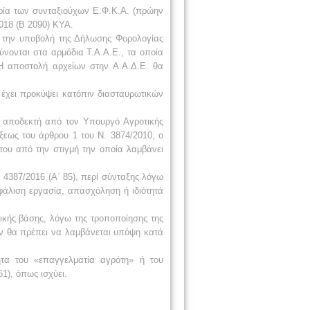
ορία των συνταξιούχων Ε.Φ.Κ.Α. (πρώην
2018 (B 2090) ΚΥΑ.
ά την υποβολή της Δήλωσης Φορολογίας
νονται στα αρμόδια Τ.Α.Α.Ε., τα οποία
 Η αποστολή αρχείων στην Α.Α.Δ.Ε. θα
 έχει προκύψει κατόπιν διασταυρωτικών
ι αποδεκτή από τον Υπουργό Αγροτικής
ξεως του άρθρου 1 του Ν. 3874/2010, ο
ου από την στιγμή την οποία λαμβάνει
 4387/2016 (Α΄ 85), περί σύνταξης λόγω
φάλιση εργασία, απασχόληση ή ιδιότητά
ικής βάσης, λόγω της τροποποίησης της
δεν θα πρέπει να λαμβάνεται υπόψη κατά
ητα του «επαγγελματία αγρότη» ή του
1), όπως ισχύει.