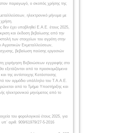
αι στον παραγωγό, ο σκοπός χρήσης της
μεταλλεύσεων, ηλεκτρονικό μήνυμα με
 χρήση.
 δεν έχει υποβληθεί Ε.Α.Ε. έτους 2025,
γκριση και έκδοση βεβαίωσης από την
στολή των στοιχείων του αγρότη στην
αι Αγροτικών Εκμεταλλεύσεων,
νίσχυσης, βεβαίωση παύσης εργασιών
α τη χορήγηση Βεβαιώσεων εγγραφής στο
 θα εξετάζονται από τα προσκομιζόμενα
και της αντίστοιχης Κατάστασης
από τον αρμόδιο υπάλληλο του Τ.Α.Α.Ε.
ερώνεται από το Τμήμα Υποστήριξης και
ής ηλεκτρονικού μηνύματος από το
ιχεία του φορολογικού έτους 2025, για
υπ΄ αριθ. 909/61979/27-5-2016