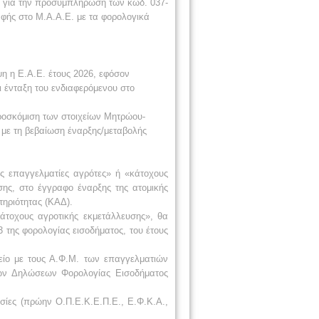
., για την προσυμπλήρωση των κωδ. 037-
αφής στο Μ.Α.Α.Ε. με τα φορολογικά
η η Ε.Α.Ε. έτους 2026, εφόσον
ι ένταξη του ενδιαφερόμενου στο
προσκόμιση των στοιχείων Μητρώου-
με τη βεβαίωση έναρξης/μεταβολής
ς επαγγελματίες αγρότες» ή «κάτοχους
σης, στο έγγραφο έναρξης της ατομικής
τηριότητας (ΚΑΔ).
κάτοχους αγροτικής εκμετάλλευσης», θα
της φορολογίας εισοδήματος, του έτους
ίο με τους Α.Φ.Μ. των επαγγελματιών
των Δηλώσεων Φορολογίας Εισοδήματος
σίες (πρώην Ο.Π.Ε.Κ.Ε.Π.Ε., Ε.Φ.Κ.Α.,