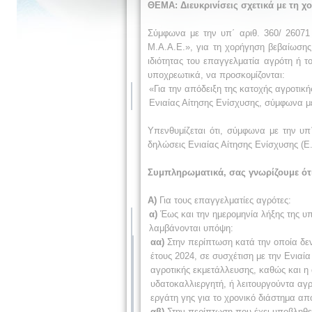
ΘΕΜΑ:
Διευκρινίσεις σχετικά με τη
Σύμφωνα με την υπ΄ αριθ. 360/ 26071
Μ.Α.Α.Ε.», για τη χορήγηση βεβαίωση
ιδιότητας του επαγγελματία αγρότη ή 
υποχρεωτικά, να προσκομίζονται:
«Για την απόδειξη της κατοχής αγροτικ
Ενιαίας Αίτησης Ενίσχυσης, σύμφωνα με 
Υπενθυμίζεται ότι, σύμφωνα με την υπ΄
δηλώσεις Ενιαίας Αίτησης Ενίσχυσης (Ε.
Συμπληρωματικά, σας γνωρίζουμε ότ
A)
Για τους επαγγελματίες αγρότες:
α)
Έως και την ημερομηνία λήξης της υ
λαμβάνονται υπόψη:
αα)
Στην περίπτωση κατά την οποία δεν
έτους 2024, σε συσχέτιση με την Ενιαία
αγροτικής εκμετάλλευσης, καθώς και η
υδατοκαλλιεργητή, ή λειτουργούντα α
εργάτη γης για το χρονικό διάστημα απ
αβ)
Στην περίπτωση που έχει υποβληθεί