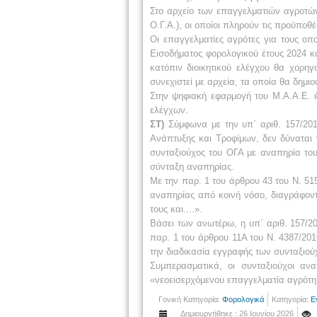
Στο αρχείο των επαγγελματιών αγροτών
Ο.Γ.Α.), οι οποίοι πληρούν τις προϋποθ
Οι επαγγελματίες αγρότες για τους ο
Εισοδήματος φορολογικού έτους 2024 κ
κατόπιν διοικητικού ελέγχου θα χορη
συνεχιστεί με αρχεία, τα οποία θα δημ
Στην ψηφιακή εφαρμογή του Μ.Α.Α.Ε. έ
ελέγχων.
ΣΤ)
Σύμφωνα με την υπ΄ αριθ. 157/201
Ανάπτυξης και Τροφίμων, δεν δύναται 
συνταξιούχος του ΟΓΑ με αναπηρία το
σύνταξη αναπηρίας.
Με την παρ. 1 του άρθρου 43 του Ν. 51
αναπηρίας από κοινή νόσο, διαγράφοντ
τους και....».
Βάσει των ανωτέρω, η υπ΄ αριθ. 157/2
παρ. 1 του άρθρου 11Α του Ν. 4387/201
την διαδικασία εγγραφής των συνταξιο
Συμπερασματικά, οι συνταξιούχοι αν
«νεοεισερχόμενου επαγγελματία αγρότη»
Γονική Κατηγορία:
Φορολογικά
Κατηγορία:
Ε
Δημιουργήθηκε : 26 Ιουνίου 2026