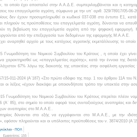
, το οποίο έχει αποσταλεί στην Α.Α.Δ.Ε. συμπεριλαμβάνεται και η κατηγ
έσεις του επαγγελματία αγρότη, σύμφωνα με την υπ΄ αριθ. 329/78917/05-06-
ποίους δεν έχουν προσυμπληρωθεί οι κωδικοί 037-038 στο έντυπο Ε1, κατ
αι πληρούν τις προϋποθέσεις του επαγγελματία αγρότη, δύνανται να απευθύ
γούν τη βεβαίωση του επαγγελματία αγρότη από την ψηφιακή εφαρμογή.
ιουργούνται από την επεξεργασία των δεδομένων της εφαρμογής Μ.Α.Α.Ε.
χει αναρτηθεί αρχείο με τους κατόχους αγροτικής εκμετάλλευσης το οποίο
5 Γνωμοδότηση του Νομικού Συμβουλίου του Κράτους , η οποία έχει γίνε
να χαρακτηρισθεί ως «επαγγελματίας αγρότης», κατά την έννοια της διατά
υλάχιστον 67% λόγω της διακοπής της υπακτέας στην ασφάλιση εργασίας τ
57/15-011-2024 (Α΄187) «Στο πρώτο εδάφιο της παρ. 1 του άρθρου 11Α του Ν.
αι οι λέξεις «έχουν διακόψει με οποιονδήποτε τρόπο την υπακτέα στην ασ
015 Γνωμοδότηση του Νομικού Συμβουλίου του Κράτους στερείται πλέον νομ
6 (Α΄ 85), στο σημείο το οποίο αφορά τους συνταξιούχους αναπηρίας και 
ύχων αναπηρίας στο Μ.Α.Α.Ε..
απηρίας δύνανται στο εξής να εγγράφονται στο Μ.Α.Α.Ε., με την ιδιότ
, εφόσον πληρούνται και οι υπόλοιπες προϋποθέσεις του ν. 3874/2010 (Α΄15
γκύκλιοι - ΠΟΛ
Εμφανίσεις: 155