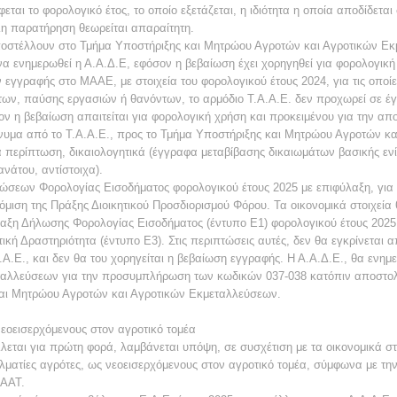
εται το φορολογικό έτος, το οποίο εξετάζεται, η ιδιότητα η οποία αποδίδετ
η παρατήρηση θεωρείται απαραίτητη.
ποστέλλουν στο Τμήμα Υποστήριξης και Μητρώου Αγροτών και Αγροτικών Εκ
να ενημερωθεί η Α.Α.Δ.Ε, εφόσον η βεβαίωση έχει χορηγηθεί για φορολογική
εγγραφής στο ΜΑΑΕ, με στοιχεία του φορολογικού έτους 2024, για τις οποίες
άτων, παύσης εργασιών ή θανόντων, το αρμόδιο Τ.Α.Α.Ε. δεν προχωρεί σε έ
 η βεβαίωση απαιτείται για φορολογική χρήση και προκειμένου για την απο
ήνυμα από το Τ.Α.Α.Ε., προς το Τμήμα Υποστήριξης και Μητρώου Αγροτών κ
 περίπτωση, δικαιολογητικά (έγγραφα μεταβίβασης δικαιωμάτων βασικής ε
νάτου, αντίστοιχα).
λώσεων Φορολογίας Εισοδήματος φορολογικού έτους 2025 με επιφύλαξη, γι
όμιση της Πράξης Διοικητικού Προσδιορισμού Φόρου. Τα οικονομικά στοιχεία
λαξη Δήλωσης Φορολογίας Εισοδήματος (έντυπο Ε1) φορολογικού έτους 2025 
ική Δραστηριότητα (έντυπο Ε3). Στις περιπτώσεις αυτές, δεν θα εγκρίνεται 
Α.Ε., και δεν θα του χορηγείται η βεβαίωση εγγραφής. Η Α.Α.Δ.Ε., θα ενημ
αλλεύσεων για την προσυμπλήρωση των κωδικών 037-038 κατόπιν αποστολ
και Μητρώου Αγροτών και Αγροτικών Εκμεταλλεύσεων.
νεοεισερχόμενους στον αγροτικό τομέα
εται για πρώτη φορά, λαμβάνεται υπόψη, σε συσχέτιση με τα οικονομικά στο
ατίες αγρότες, ως νεοεισερχόμενους στον αγροτικό τομέα, σύμφωνα με την 
ΠΑΑΤ.