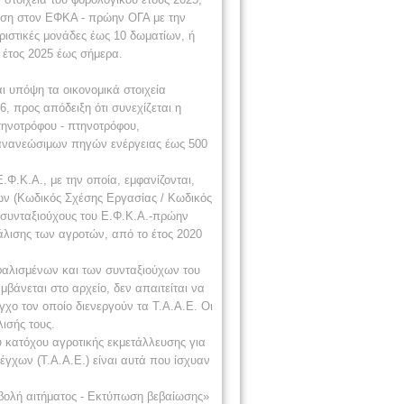
λιση στον ΕΦΚΑ - πρώην ΟΓΑ με την
ριστικές μονάδες έως 10 δωματίων, ή
έτος 2025 έως σήμερα.
 υπόψη τα οικονομικά στοιχεία
6, προς απόδειξη ότι συνεχίζεται η
τηνοτρόφου - πτηνοτρόφου,
 ανανεώσιμων πηγών ενέργειας έως 500
Φ.Κ.Α., με την οποία, εμφανίζονται,
τών (Κωδικός Σχέσης Εργασίας / Κωδικός
ς συνταξιούχους του Ε.Φ.Κ.Α.-πρώην
φάλισης των αγροτών, από το έτος 2020
φαλισμένων και των συνταξιούχων του
μβάνεται στο αρχείο, δεν απαιτείται να
γχο τον οποίο διενεργούν τα Τ.Α.Α.Ε. Οι
ισής τους.
υ κατόχου αγροτικής εκμετάλλευσης για
έγχων (Τ.Α.Α.Ε.) είναι αυτά που ίσχυαν
οβολή αιτήματος - Εκτύπωση βεβαίωσης»