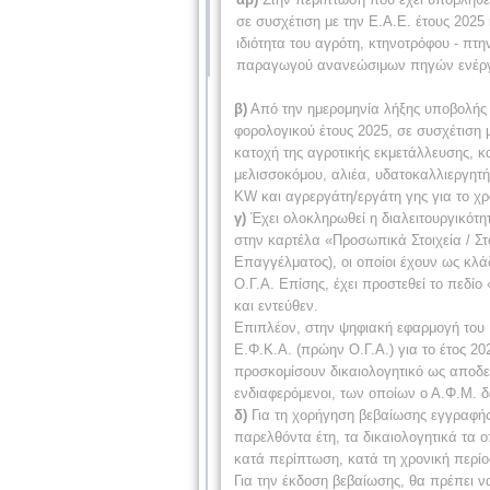
σε συσχέτιση με την Ε.Α.Ε. έτους 202
ιδιότητα του αγρότη, κτηνοτρόφου - πτ
παραγωγού ανανεώσιμων πηγών ενέργει
β)
Από την ημερομηνία λήξης υποβολής 
φορολογικού έτους 2025, σε συσχέτιση μ
κατοχή της αγροτικής εκμετάλλευσης, κ
μελισσοκόμου, αλιέα, υδατοκαλλιεργητ
KW και αγρεργάτη/εργάτη γης για το χρ
γ)
Έχει ολοκληρωθεί η διαλειτουργικότη
στην καρτέλα «Προσωπικά Στοιχεία / Στ
Επαγγέλματος), οι οποίοι έχουν ως κλά
Ο.Γ.Α. Επίσης, έχει προστεθεί το πεδί
και εντεύθεν.
Επιπλέον, στην ψηφιακή εφαρμογή του 
Ε.Φ.Κ.Α. (πρώην Ο.Γ.Α.) για το έτος 20
προσκομίσουν δικαιολογητικό ως αποδει
ενδιαφερόμενοι, των οποίων ο Α.Φ.Μ. δ
δ)
Για τη χορήγηση βεβαίωσης εγγραφής 
παρελθόντα έτη, τα δικαιολογητικά τα 
κατά περίπτωση, κατά τη χρονική περίο
Για την έκδοση βεβαίωσης, θα πρέπει 