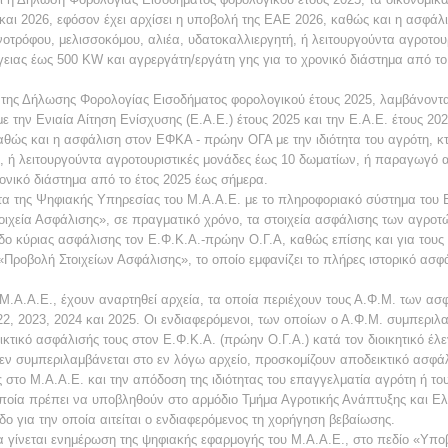
5 και 2026, εφόσον έχει αρχίσει η υποβολή της ΕΑΕ 2026, καθώς και η ασφά
ηνοτρόφου, μελισσοκόμου, αλιέα, υδατοκαλλιεργητή, ή λειτουργούντα αγροτου
ας έως 500 KW και αγρεργάτη/εργάτη γης για το χρονικό διάστημα από το 
της Δήλωσης Φορολογίας Εισοδήματος φορολογικού έτους 2025, λαμβάνονται
ε την Ενιαία Αίτηση Ενίσχυσης (Ε.Α.Ε.) έτους 2025 και την Ε.Α.Ε. έτους 202
αθώς και η ασφάλιση στον ΕΦΚΑ - πρώην ΟΓΑ με την ιδιότητα του αγρότη, κ
ή, ή λειτουργούντα αγροτουριστικές μονάδες έως 10 δωματίων, ή παραγωγό
ονικό διάστημα από το έτος 2025 έως σήμερα.
τα της Ψηφιακής Υπηρεσίας του Μ.Α.Α.Ε. με το πληροφοριακό σύστημα του Ε.
οιχεία Ασφάλισης», σε πραγματικό χρόνο, τα στοιχεία ασφάλισης των αγρο
δο κύριας ασφάλισης τον Ε.Φ.Κ.Α.-πρώην Ο.Γ.Α, καθώς επίσης και για του
ο «Προβολή Στοιχείων Ασφάλισης», το οποίο εμφανίζει το πλήρες ιστορικό ασ
Μ.Α.Α.Ε., έχουν αναρτηθεί αρχεία, τα οποία περιέχουν τους Α.Φ.Μ. των ασ
22, 2023, 2024 και 2025. Οι ενδιαφερόμενοι, των οποίων ο Α.Φ.Μ. συμπεριλα
κτικό ασφάλισής τους στον Ε.Φ.Κ.Α. (πρώην Ο.Γ.Α.) κατά τον διοικητικό έλε
εν συμπεριλαμβάνεται στο εν λόγω αρχείο, προσκομίζουν αποδεικτικό ασφάλ
στο Μ.Α.Α.Ε. και την απόδοση της ιδιότητας του επαγγελματία αγρότη ή το
οποία πρέπει να υποβληθούν στο αρμόδιο Τμήμα Αγροτικής Ανάπτυξης και Ελ
δο για την οποία αιτείται ο ενδιαφερόμενος τη χορήγηση βεβαίωσης.
να γίνεται ενημέρωση της ψηφιακής εφαρμογής του Μ.Α.Α.Ε., στο πεδίο «Υπ