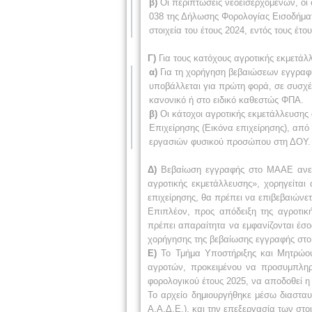
β)
Οι περιπτώσεις νεοεισερχόμενων, οι
038 της Δήλωσης Φορολογίας Εισοδήματ
στοιχεία του έτους 2024, εντός τους έτο
Γ)
Για τους κατόχους αγροτικής εκμετάλ
α)
Για τη χορήγηση βεβαιώσεων εγγραφή
υποβάλλεται για πρώτη φορά, σε συσχέτι
κανονικό ή στο ειδικό καθεστώς ΦΠΑ.
β)
Οι κάτοχοι αγροτικής εκμετάλλευσης
Επιχείρησης (Εικόνα επιχείρησης), α
εργασιών φυσικού προσώπου στη ΔΟΥ.
Δ)
Βεβαίωση εγγραφής στο ΜΑΑΕ ανεξα
αγροτικής εκμετάλλευσης», χορηγείται
επιχείρησης, θα πρέπει να επιβεβαιώνε
Επιπλέον, προς απόδειξη της αγροτική
πρέπει απαραίτητα να εμφανίζονται έσ
χορήγησης της βεβαίωσης εγγραφής στ
Ε)
Το Τμήμα Υποστήριξης και Μητρώου
αγροτών, προκειμένου να προσυμπληρ
φορολογικού έτους 2025, να αποδοθεί 
Το αρχείο δημιουργήθηκε μέσω διασταυ
Α.Α.Δ.Ε.), και την επεξεργασία των στο