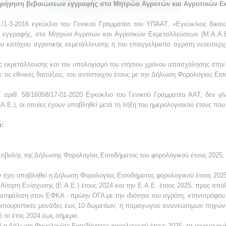
 χορήγηση βεβαιώσεων εγγραφής στο Μητρώο Αγροτών και Αγροτικών Ε
 /1-3-2016 εγκύκλιο του Γενικού Γραμματέα του ΥΠΑΑΤ, «Εγκύκλιος δικαι
ς εγγραφής, στο Μητρώο Αγροτών και Αγροτικών Εκμεταλλεύσεων (Μ.Α.Α.Ε.
του κατόχου αγροτικής εκμετάλλευσης ή του επαγγελματία αγρότη νεοεισερχ
ής εκμετάλλευσης και τον υπολογισμό του ετήσιου χρόνου απασχόλησης στην
τις εθνικές διατάξεις, του αντίστοιχου έτους με την Δήλωση Φορολογίας Ει
 αριθ. 58/16058/17-01-2020 Εγκύκλιο του Γενικού Γραμματέα ΑΑΤ, δεν γίν
Α.Ε.), οι οποίες έχουν υποβληθεί μετά τη λήξη του ημερολογιακού έτους πο
ι:
ποβολής της Δήλωσης Φορολογίας Εισοδήματος του φορολογικού έτους 2025,
 έχει υποβληθεί η Δήλωση Φορολογίας Εισοδήματος φορολογικού έτους 2025,
 Αίτηση Ενίσχυσης (Ε.Α.Ε.) έτους 2024 και την Ε.Α.Ε. έτους 2025, προς απόδε
 ασφάλιση στον ΕΦΚΑ - πρώην ΟΓΑ με την ιδιότητα του αγρότη, κτηνοτρόφου 
γροτουριστικές μονάδες έως 10 δωματίων, ή παραγωγού ανανεώσιμων πηγών
ό το έτος 2024 έως σήμερα.
 η Δήλωση Φορολογίας Εισοδήματος φορολογικού έτους 2025, τα οικονομικά 