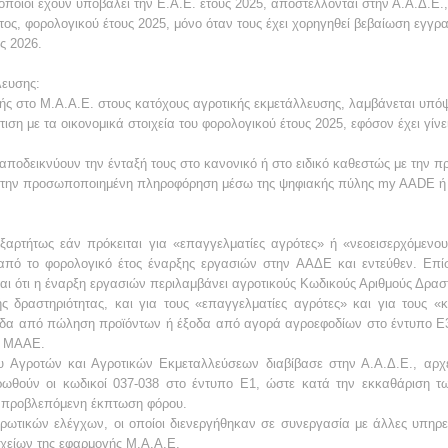
 οποίοι έχουν υποβάλει την Ε.Α.Ε. έτους 2025, αποστέλλονται στην Α.Α.Δ.Ε
ος, φορολογικού έτους 2025, μόνο όταν τους έχει χορηγηθεί βεβαίωση εγγρ
υς 2026.
λευσης:
ς στο Μ.Α.Α.Ε. στους κατόχους αγροτικής εκμετάλλευσης, λαμβάνεται υπόψ
ση με τα οικονομικά στοιχεία του φορολογικού έτους 2025, εφόσον έχει γίνε
 αποδεικνύουν την ένταξή τους στο κανονικό ή στο ειδικό καθεστώς με την 
πό την προσωποποιημένη πληροφόρηση μέσω της ψηφιακής πύλης my AADE ή 
ρτήτως εάν πρόκειται για «επαγγελματίες αγρότες» ή «νεοεισερχόμενου
 από το φορολογικό έτος έναρξης εργασιών στην ΑΑΔΕ και εντεύθεν. Επί
ται ότι η έναρξη εργασιών περιλαμβάνει αγροτικούς Κωδικούς Αριθμούς Δρασ
ς δραστηριότητας, και για τους «επαγγελματίες αγρότες» και για τους «
οδα από πώληση προϊόντων ή έξοδα από αγορά αγροεφοδίων στο έντυπο Ε3 
ο ΜΑΑΕ.
 Αγροτών και Αγροτικών Εκμεταλλεύσεων διαβίβασε στην Α.Α.Δ.Ε., αρχε
ωθούν οι κωδικοί 037-038 στο έντυπο Ε1, ώστε κατά την εκκαθάριση 
η προβλεπόμενη έκπτωση φόρου.
ρωτικών ελέγχων, οι οποίοι διενεργήθηκαν σε συνεργασία με άλλες υπηρε
ιχείων της εφαρμογής Μ.Α.Α.Ε.