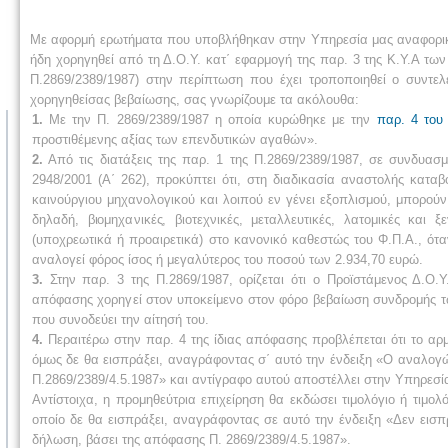
Με αφορμή ερωτήματα που υποβλήθηκαν στην Υπηρεσία μας αναφορικά 
ήδη χορηγηθεί από τη Δ.Ο.Υ. κατ΄ εφαρμογή της παρ. 3 της Κ.Υ.Α τ
Π.2869/2389/1987) στην περίπτωση που έχει τροποποιηθεί ο συντελ
χορηγηθείσας βεβαίωσης, σας γνωρίζουμε τα ακόλουθα:
1.
Με την Π. 2869/2389/1987 η οποία κυρώθηκε με την
παρ. 4 του
προστιθέμενης αξίας των επενδυτικών αγαθών».
2.
Από τις διατάξεις της παρ. 1 της Π.2869/2389/1987, σε συνδυασμ
2948/2001 (Α΄ 262), προκύπτει ότι, στη διαδικασία αναστολής κατ
καινούργιου μηχανολογικού και λοιπού εν γένει εξοπλισμού, μπορούν
δηλαδή, βιομηχανικές, βιοτεχνικές, μεταλλευτικές, λατομικές και 
(υποχρεωτικά ή προαιρετικά) στο κανονικό καθεστώς του Φ.Π.Α., 
αναλογεί φόρος ίσος ή μεγαλύτερος του ποσού των 2.934,70 ευρώ.
3.
Στην παρ. 3 της Π.2869/1987, ορίζεται ότι ο Προϊστάμενος Δ.Ο.
απόφασης χορηγεί στον υποκείμενο στον φόρο βεβαίωση συνδρομής
που συνοδεύει την αίτησή του.
4.
Περαιτέρω στην παρ. 4 της ίδιας απόφασης προβλέπεται ότι το αρ
όμως δε θα εισπράξει, αναγράφοντας σ΄ αυτό την ένδειξη «Ο αναλο
Π.2869/2389/4.5.1987» και αντίγραφο αυτού αποστέλλει στην Υπηρεσία
Αντίστοιχα, η προμηθεύτρια επιχείρηση θα εκδώσει τιμολόγιο ή τιμ
οποίο δε θα εισπράξει, αναγράφοντας σε αυτό την ένδειξη «Δεν εισπ
δήλωση, βάσει της απόφασης Π. 2869/2389/4.5.1987».