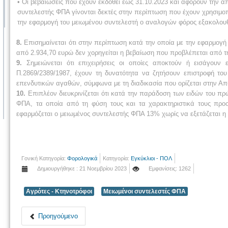
• Οι βεβαιώσεις που έχουν εκδοθεί έως 31.10.2023 και αφορούν την 
συντελεστής ΦΠΑ γίνονται δεκτές στην περίπτωση που έχουν χρησιμοπ
την εφαρμογή του μειωμένου συντελεστή ο αναλογών φόρος εξακολουθεί
8.
Επισημαίνεται ότι στην περίπτωση κατά την οποία με την εφαρμογή
από 2.934,70 ευρώ δεν χορηγείται η βεβαίωση που προβλέπεται από τ
9.
Σημειώνεται ότι επιχειρήσεις οι οποίες αποκτούν ή εισάγουν
Π.2869/2389/1987, έχουν τη δυνατότητα να ζητήσουν επιστροφή τ
επενδυτικών αγαθών, σύμφωνα με τη διαδικασία που ορίζεται στην Απ
10.
Επιπλέον διευκρινίζεται ότι κατά την παράδοση των ειδών του π
ΦΠΑ, τα οποία από τη φύση τους και τα χαρακτηριστικά τους προορ
εφαρμόζεται ο μειωμένος συντελεστής ΦΠΑ 13% χωρίς να εξετάζεται η 
Γονική Κατηγορία:
Φορολογικά
Κατηγορία:
Εγκύκλιοι - ΠΟΛ
Δημιουργήθηκε : 21 Νοεμβρίου 2023
Εμφανίσεις: 1262
Αγρότες - Κτηνοτρόφοι
Μειωμένοι συντελεστές ΦΠΑ
Προηγούμενο