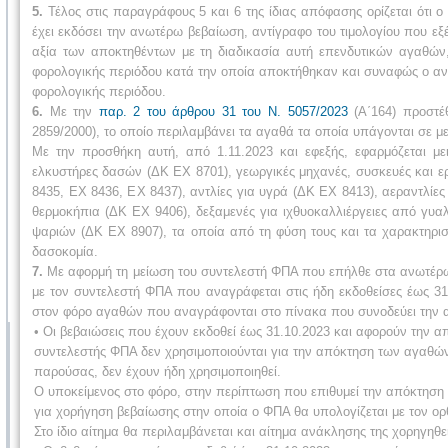
5.
Τέλος στις παραγράφους 5 και 6 της ίδιας απόφασης ορίζεται ότι
έχει εκδόσει την ανωτέρω βεβαίωση, αντίγραφο του τιμολογίου που εξ
αξία των αποκτηθέντων με τη διαδικασία αυτή επενδυτικών αγαθών
φορολογικής περιόδου κατά την οποία αποκτήθηκαν και συναφώς ο αν
φορολογικής περιόδου.
6.
Με την
παρ. 2 του άρθρου 31 του Ν. 5057/2023
(Α΄164) προστέ
2859/2000), το οποίο περιλαμβάνει τα αγαθά τα οποία υπάγονται σε μ
Με την προσθήκη αυτή, από 1.11.2023 και εφεξής, εφαρμόζεται μ
ελκυστήρες δασών (ΔΚ ΕΧ 8701), γεωργικές μηχανές, συσκευές και 
8435, ΕΧ 8436, ΕΧ 8437), αντλίες για υγρά (ΔΚ ΕΧ 8413), αεραντλίες
θερμοκήπια (ΔΚ ΕΧ 9406), δεξαμενές για ιχθυοκαλλιέργειες από γυ
ψαριών (ΔΚ ΕΧ 8907), τα οποία από τη φύση τους και τα χαρακτηριστ
δασοκομία.
7.
Με αφορμή τη μείωση του συντελεστή ΦΠΑ που επήλθε στα ανωτέρω 
με τον συντελεστή ΦΠΑ που αναγράφεται στις ήδη εκδοθείσες έως 
στον φόρο αγαθών που αναγράφονται στο πίνακα που συνοδεύει την αίτ
• Οι βεβαιώσεις που έχουν εκδοθεί έως 31.10.2023 και αφορούν την 
συντελεστής ΦΠΑ δεν χρησιμοποιούνται για την απόκτηση των αγαθώ
παρούσας, δεν έχουν ήδη χρησιμοποιηθεί.
Ο υποκείμενος στο φόρο, στην περίπτωση που επιθυμεί την απόκτηση
για χορήγηση βεβαίωσης στην οποία ο ΦΠΑ θα υπολογίζεται με τον ορ
Στο ίδιο αίτημα θα περιλαμβάνεται και αίτημα ανάκλησης της χορηγη