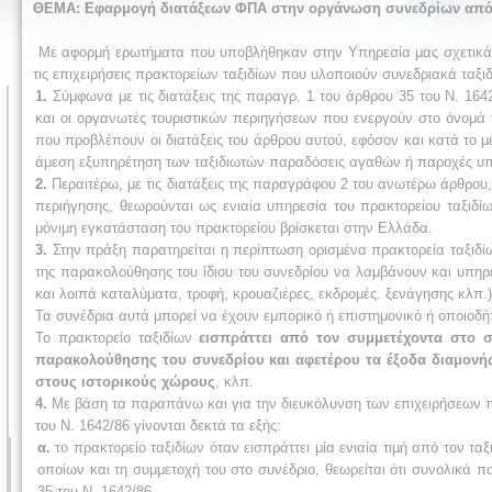
ΘΕΜΑ:
Εφαρμογή διατάξεων ΦΠΑ στην οργάνωση συνεδρίων από 
Με αφορμή ερωτήματα που υποβλήθηκαν στην Υπηρεσία μας σχετικά 
τις επιχειρήσεις πρακτορείων ταξιδίων που υλοποιούν συνεδριακά ταξιδ
1.
Σύμφωνα με τις διατάξεις της παραγρ. 1 του άρθρου 35 του Ν. 1642/
και οι οργανωτές τουριστικών περιηγήσεων που ενεργούν στο όνομά 
που προβλέπουν οι διατάξεις του άρθρου αυτού, εφόσον και κατά το μ
άμεση εξυπηρέτηση των ταξιδιωτών παραδόσεις αγαθών ή παροχές υπ
2.
Περαιτέρω, με τις διατάξεις της παραγράφου 2 του ανωτέρω άρθρου, ο
περιήγησης, θεωρούνται ως ενιαία υπηρεσία του πρακτορείου ταξιδί
μόνιμη εγκατάσταση του πρακτορείου βρίσκεται στην Ελλάδα.
3.
Στην πράξη παρατηρείται η περίπτωση ορισμένα πρακτορεία ταξιδί
της παρακολούθησης του ίδιου του συνεδρίου να λαμβάνουν και υπηρε
και λοιπά καταλύματα, τροφή, κρουαζιέρες, εκδρομές. ξενάγησης κλπ.)
Τα συνέδρια αυτά μπορεί να έχουν εμπορικό ή επιστημονικό ή οποιοδ
Το πρακτορείο ταξιδίων
εισπράττει από τον συμμετέχοντα στο σ
παρακολούθησης του συνεδρίου και αφετέρου τα έξοδα διαμονής 
στους ιστορικούς χώρους
, κλπ.
4.
Με βάση τα παραπάνω και για την διευκόλυνση των επιχειρήσεων π
του Ν. 1642/86 γίνονται δεκτά τα εξής:
α.
το πρακτορείο ταξιδίων όταν εισπράττει μία ενιαία τιμή από τον τ
οποίων και τη συμμετοχή του στο συνέδριο, θεωρείται ότι συνολικά 
35 του Ν. 1642/86.