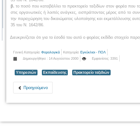
β.
το ποσό που καταβάλλει το πρακτορείο ταξιδίων στον φορέα που το
στις οργανωτικές ή λοιπές ανάγκες, εισπράττοντας μέρος από το συ
την παραχώρηση του δικαιώματος υλοποίησης και εκμετάλλευσης αυτού
35 του Ν. 1642/86.
Διευκρινίζεται ότι για το έσοδό του αυτό ο φορέας εκδίδει στοιχείο π
Γονική Κατηγορία:
Φορολογικά
Κατηγορία:
Εγκύκλιοι - ΠΟΛ
Δημιουργήθηκε : 14 Αυγούστου 2000
Εμφανίσεις: 3391
Υπηρεσιών
Εκπαίδευσης
Πρακτορείο ταξιδιών
Προηγούμενο