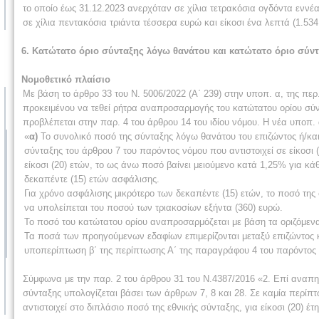
το οποίο έως 31.12.2023 ανερχόταν σε χίλια τετρακόσια ογδόντα εννέ
σε χίλια πεντακόσια τριάντα τέσσερα ευρώ και είκοσι ένα λεπτά (1.534
6. Κατώτατο όριο σύνταξης λόγω θανάτου και κατώτατο όριο σύν
Νομοθετικό πλαίσιο
Με βάση το άρθρο 33 του Ν. 5006/2022 (Α΄ 239) στην υποπ. α, της περ.
προκειμένου να τεθεί ρήτρα αναπροσαρμογής του κατώτατου ορίου σ
προβλέπεται στην παρ. 4 του άρθρου 14 του ιδίου νόμου. Η νέα υποπ. 
«
α)
Το συνολικό ποσό της σύνταξης λόγω θανάτου του επιζώντος ή/και
σύνταξης του άρθρου 7 του παρόντος νόμου που αντιστοιχεί σε είκοσι 
είκοσι (20) ετών, το ως άνω ποσό βαίνει μειούμενο κατά 1,25% για κά
δεκαπέντε (15) ετών ασφάλισης.
Για χρόνο ασφάλισης μικρότερο των δεκαπέντε (15) ετών, το ποσό της
να υπολείπεται του ποσού των τριακοσίων εξήντα (360) ευρώ.
Το ποσό του κατώτατου ορίου αναπροσαρμόζεται με βάση τα οριζόμενα
Τα ποσά των προηγούμενων εδαφίων επιμερίζονται μεταξύ επιζώντος
υποπερίπτωση β΄ της περίπτωσης Α΄ της παραγράφου 4 του παρόντος 
Σύμφωνα με την παρ. 2 του άρθρου 31 του Ν.4387/2016 «2. Επί αναπηρ
σύνταξης υπολογίζεται βάσει των άρθρων 7, 8 και 28. Σε καμία περίπ
αντιστοιχεί στο διπλάσιο ποσό της εθνικής σύνταξης, για είκοσι (20)