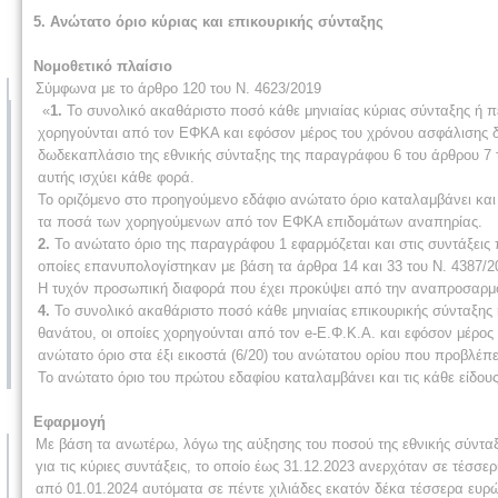
5
. Ανώτατο όριο κύριας και επικουρικής σύνταξης
Νομοθετικό πλαίσιο
Σύμφωνα με το άρθρο 120 του Ν. 4623/2019
«
1.
Το συνολικό ακαθάριστο ποσό κάθε μηνιαίας κύριας σύνταξης ή 
χορηγούνται από τον ΕΦΚΑ και εφόσον μέρος του χρόνου ασφάλισης δι
δωδεκαπλάσιο της εθνικής σύνταξης της παραγράφου 6 του άρθρου 7 το
αυτής ισχύει κάθε φορά.
Το οριζόμενο στο προηγούμενο εδάφιο ανώτατο όριο καταλαμβάνει και
τα ποσά των χορηγούμενων από τον ΕΦΚΑ επιδομάτων αναπηρίας.
2.
Το ανώτατο όριο της παραγράφου 1 εφαρμόζεται και στις συντάξεις π
οποίες επανυπολογίστηκαν με βάση τα άρθρα 14 και 33 του Ν. 4387/2
Η τυχόν προσωπική διαφορά που έχει προκύψει από την αναπροσαρμογή
4.
Το συνολικό ακαθάριστο ποσό κάθε μηνιαίας επικουρικής σύνταξης
θανάτου, οι οποίες χορηγούνται από τον e-Ε.Φ.Κ.Α. και εφόσον μέρος 
ανώτατο όριο στα έξι εικοστά (6/20) του ανώτατου ορίου που προβλέπετ
Το ανώτατο όριο του πρώτου εδαφίου καταλαμβάνει και τις κάθε είδο
Εφαρμογή
Με βάση τα ανωτέρω, λόγω της αύξησης του ποσού της εθνικής σύνταξης
για τις κύριες συντάξεις, το οποίο έως 31.12.2023 ανερχόταν σε τέσσερ
από 01.01.2024 αυτόματα σε πέντε χιλιάδες εκατόν δέκα τέσσερα ευρώ κ