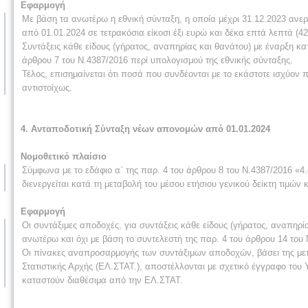
Εφαρμογή
Με βάση τα ανωτέρω η εθνική σύνταξη, η οποία μέχρι 31.12.2023 ανερχ
από 01.01.2024 σε τετρακόσια είκοσι έξι ευρώ και δέκα επτά λεπτά (42
Συντάξεις κάθε είδους (γήρατος, αναπηρίας και θανάτου) με έναρξη κ
άρθρου 7 του Ν.4387/2016 περί υπολογισμού της εθνικής σύνταξης.
Τέλος, επισημαίνεται ότι ποσά που συνδέονται με το εκάστοτε ισχύον
αντιστοίχως.
4
. Ανταποδοτική Σύνταξη νέων απονομών από 01.01.2024
Νομοθετικό πλαίσιο
Σύμφωνα με το εδάφιο α΄ της παρ. 4 του άρθρου 8 του Ν.4387/2016 «
διενεργείται κατά τη μεταβολή του μέσου ετήσιου γενικού δείκτη τιμών
Εφαρμογή
Οι συντάξιμες αποδοχές, για συντάξεις κάθε είδους (γήρατος, αναπηρ
ανωτέρω και όχι με βάση το συντελεστή της παρ. 4 του άρθρου 14 του 
Οι πίνακες αναπροσαρμογής των συντάξιμων αποδοχών, βάσει της μετα
Στατιστικής Αρχής (ΕΛ.ΣΤΑΤ.), αποστέλλονται με σχετικό έγγραφο του
καταστούν διαθέσιμα από την ΕΛ.ΣΤΑΤ.