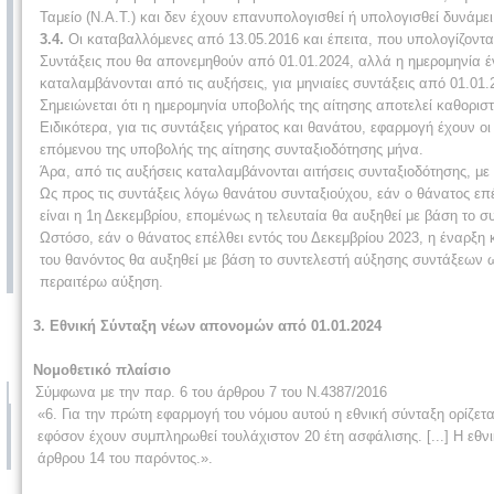
Ταμείο (Ν.Α.Τ.) και δεν έχουν επανυπολογισθεί ή υπολογισθεί δυνάμει 
3.4.
Οι καταβαλλόμενες από 13.05.2016 και έπειτα, που υπολογίζονται
Συντάξεις που θα απονεμηθούν από 01.01.2024, αλλά η ημερομηνία έν
καταλαμβάνονται από τις αυξήσεις, για μηνιαίες συντάξεις από 01.01.
Σημειώνεται ότι η ημερομηνία υποβολής της αίτησης αποτελεί καθορισ
Ειδικότερα, για τις συντάξεις γήρατος και θανάτου, εφαρμογή έχουν ο
επόμενου της υποβολής της αίτησης συνταξιοδότησης μήνα.
Άρα, από τις αυξήσεις καταλαμβάνονται αιτήσεις συνταξιοδότησης, με
Ως προς τις συντάξεις λόγω θανάτου συνταξιούχου, εάν ο θάνατος επ
είναι η 1η Δεκεμβρίου, επομένως η τελευταία θα αυξηθεί με βάση το
Ωστόσο, εάν ο θάνατος επέλθει εντός του Δεκεμβρίου 2023, η έναρξη
του θανόντος θα αυξηθεί με βάση το συντελεστή αύξησης συντάξεων ω
περαιτέρω αύξηση.
3
. Εθνική Σύνταξη νέων απονομών από 01.01.2024
Νομοθετικό πλαίσιο
Σύμφωνα με την παρ. 6 του άρθρου 7 του Ν.4387/2016
«6. Για την πρώτη εφαρμογή του νόμου αυτού η εθνική σύνταξη ορίζετ
εφόσον έχουν συμπληρωθεί τουλάχιστον 20 έτη ασφάλισης. [...] Η εθ
άρθρου 14 του παρόντος.».