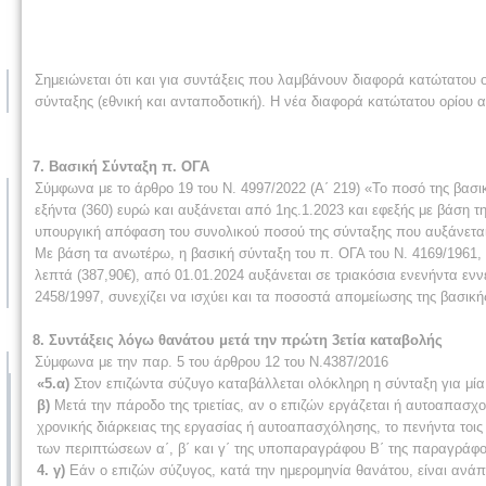
Σημειώνεται ότι και για συντάξεις που λαμβάνουν διαφορά κατώτατου 
σύνταξης (εθνική και ανταποδοτική). Η νέα διαφορά κατώτατου ορίου 
7. Βασική Σύνταξη π. ΟΓΑ
Σύμφωνα με το άρθρο 19 του Ν. 4997/2022 (Α΄ 219) «Το ποσό της βασ
εξήντα (360) ευρώ και αυξάνεται από 1ης.1.2023 και εφεξής με βάση τη
υπουργική απόφαση του συνολικού ποσού της σύνταξης που αυξάνεται 
Με βάση τα ανωτέρω, η βασική σύνταξη του π. ΟΓΑ του Ν. 4169/1961, 
λεπτά (387,90€), από 01.01.2024 αυξάνεται σε τριακόσια ενενήντα ενν
2458/1997, συνεχίζει να ισχύει και τα ποσοστά απομείωσης της βασικ
8. Συντάξεις λόγω θανάτου μετά την πρώτη 3ετία καταβολής
Σύμφωνα με την παρ. 5 του άρθρου 12 του Ν.4387/2016
«5.α)
Στον επιζώντα σύζυγο καταβάλλεται ολόκληρη η σύνταξη για μία
β)
Μετά την πάροδο της τριετίας, αν ο επιζών εργάζεται ή αυτοαπασχ
χρονικής διάρκειας της εργασίας ή αυτοαπασχόλησης, το πενήντα τοις
των περιπτώσεων α΄, β΄ και γ΄ της υποπαραγράφου Β΄ της παραγράφ
4. γ)
Εάν ο επιζών σύζυγος, κατά την ημερομηνία θανάτου, είναι ανά