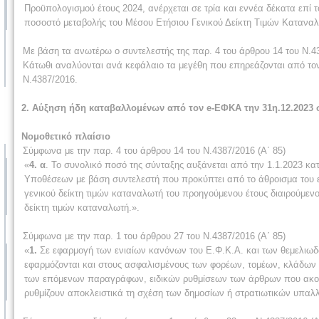
Προϋπολογισμού έτους 2024, ανέρχεται σε τρία και εννέα δέκατα επί το
ποσοστό μεταβολής του Μέσου Ετήσιου Γενικού Δείκτη Τιμών Καταναλ
Με βάση τα ανωτέρω ο συντελεστής της παρ. 4 του άρθρου 14 του Ν.438
Κάτωθι αναλύονται ανά κεφάλαιο τα μεγέθη που επηρεάζονται από τον
Ν.4387/2016.
2
. Αύξηση ήδη καταβαλλομένων από τον e-ΕΦΚΑ την 31η.12.2023
Νομοθετικό πλαίσιο
Σύμφωνα με την παρ. 4 του άρθρου 14 του Ν.4387/2016 (Α΄ 85)
«
4. α
. Το συνολικό ποσό της σύνταξης αυξάνεται από την 1.1.2023 κ
Υποθέσεων με βάση συντελεστή που προκύπτει από το άθροισμα του ε
γενικού δείκτη τιμών καταναλωτή του προηγούμενου έτους διαιρούμενου
δείκτη τιμών καταναλωτή.».
Σύμφωνα με την παρ. 1 του άρθρου 27 του Ν.4387/2016 (Α΄ 85)
«
1.
Σε εφαρμογή των ενιαίων κανόνων του Ε.Φ.Κ.Α. και των θεμελιωδ
εφαρμόζονται και στους ασφαλισμένους των φορέων, τομέων, κλάδων 
των επόμενων παραγράφων, ειδικών ρυθμίσεων των άρθρων που ακολο
ρυθμίζουν αποκλειστικά τη σχέση των δημοσίων ή στρατιωτικών υπαλλ