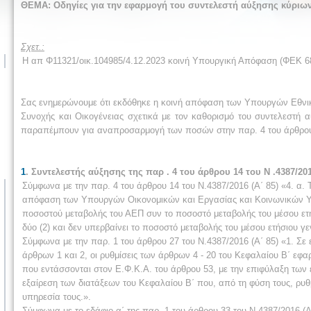
ΘΕΜΑ:
Οδηγίες για την εφαρμογή του συντελεστή αύξησης κύριων 
Σχετ.:
Η απ Φ11321/οικ.104985/4.12.2023 κοινή Υπουργική Απόφαση (ΦΕΚ 6
Σας ενημερώνουμε ότι εκδόθηκε η κοινή απόφαση των Υπουργών Εθνικ
Συνοχής και Οικογένειας σχετικά με τον καθορισμό του συντελεστή α
παραπέμπουν για αναπροσαρμογή των ποσών στην παρ. 4 του άρθρου 14 
1
. Συντελεστής αύξησης της
παρ . 4 του άρθρου 14 του Ν .4387/20
Σύμφωνα με την παρ. 4 του άρθρου 14 του Ν.4387/2016 (Α΄ 85) «4. α. 
απόφαση των Υπουργών Οικονομικών και Εργασίας και Κοινωνικών Υπ
ποσοστού μεταβολής του ΑΕΠ συν το ποσοστό μεταβολής του μέσου ετή
δύο (2) και δεν υπερβαίνει το ποσοστό μεταβολής του μέσου ετήσιου γε
Σύμφωνα με την παρ. 1 του άρθρου 27 του Ν.4387/2016 (Α΄ 85) «1. Σ
άρθρων 1 και 2, οι ρυθμίσεις των άρθρων 4 - 20 του Κεφαλαίου Β΄ ε
που εντάσσονται στον Ε.Φ.Κ.Α. του άρθρου 53, με την επιφύλαξη τω
εξαίρεση των διατάξεων του Κεφαλαίου Β΄ που, από τη φύση τους, ρυ
υπηρεσία τους.».
Σύμφωνα με το εδάφιο α΄ της παρ. 1 του άρθρου 33 του Ν.4387/2016 (Α