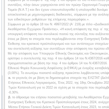
συντάξεις, πλην όσων χορηγούνται από τον πρώην Οργανισμό Γεωργι
Ταμείο (Ν.Α.Τ.) και δεν έχουν επανυπολογισθεί ή υπολογισθεί δυνάμει
αποκλειστικά με μηχανογραφικές διαδικασίες, σύμφωνα με την ανάλογη
των ειδικότερων ρυθμίσεων της επόμενης παραγράφου.».
Σύμφωνα με το άρθρο 18 του Ν. 4997/2022 (Α΄ 219) με τίτλο «Διαδικα
Ακαθάριστου Εγχώριου Προϊόντος», «Η κοινή απόφαση της περ. α΄ της π
υπουργική απόφαση του συνολικού ποσού της σύνταξης που αυξάνεται α
έτους με βάση τα στοιχεία που περιλαμβάνονται στην Εισηγητική Έκθε
Έκθεσης του κρατικού προϋπολογισμού και των αντίστοιχων στοιχείων
του συντελεστή αύξησης των συντάξεων στην απόφαση του πρώτου εδα
Με την απόφαση των Υπουργών Εθνικής Οικονομίας και Οικονομικών, 
ορίστηκε ο συντελεστής της παρ. 4 του άρθρου 14 του Ν.4387/2016 
πραγματοποιείται με βάση την παρ. 4 του άρθρου 14 του Ν.4387/2016.
Εθνικού Φορέα Κοινωνικής Ασφάλισης (e-ΕΦΚΑ) με έναρξης καταβολής μ
(3,00%). Το ανωτέρω ποσοστό αύξησης προκύπτει λαμβάνοντας υπόψ
α.
το γεγονός ότι με βάση τα δημοσιευμένα στοιχεία της ΕΛΣΤΑΤ (Δελτ
Ετήσιους Εθνικούς Λογαριασμούς, Έτος 2022, της 18ης Οκτωβρίου 202
Τιμών Καταναλωτή για το 2022 σε σχέση με τα στοιχεία που περιλαμ
-0,30%.
β.
το άθροισμα του ετήσιου ποσοστού μεταβολής του Ακαθάριστου Εγχώρ
Εισηγητική Έκθεση του Κρατικού Προϋπολογισμού έτους 2024, ανέρχετα
Μέσου Ετήσιου Γενικού Δείκτη Τιμών Καταναλωτή έτους 2023, το οποί