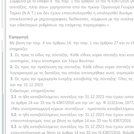
Σύμφωνα με το εδάφιο α΄ της παρ. 1 του άρθρου 33 του Ν.4387/2016 (Α
συντάξεις, πλην όσων χορηγούνται από τον πρώην Οργανισμό Γεωργι
Ταμείο (Ν.Α.Τ.) και δεν έχουν επανυπολογισθεί ή υπολογισθεί δυνάμει
αποκλειστικά με μηχανογραφικές διαδικασίες, σύμφωνα με την ανάλογη
των ειδικότερων ρυθμίσεων της επόμενης παραγράφου.».
Εφαρμογή
Με βάση την παρ. 4 του άρθρου 14, την παρ. 1 του άρθρου 27 και το ε
επηρεάζει:
1.
Ως προς το είδος της σύνταξης: Κάθε είδους κύρια σύνταξη που κα
αναπηρίας, λόγω αναπηρίας και λόγω θανάτου.
2.
Ως προς την προέλευση της σύνταξης: Κάθε είδους κύρια σύνταξη 
λογαριασμού με τις διατάξεις του οποίου απονεμήθηκε αυτή, συμπεριλ
3.
Ως προς την ημερομηνία έναρξης καταβολής της σύνταξης: Όλες τις
και την 31.12.2023.
Ειδικότερα, επηρεάζονται:
3.1
. οι ήδη καταβαλλόμενες συντάξεις την 31.12.2023 που έχουν απον
τα άρθρα 14 και 33 του Ν.4387/2016 και την υπ΄ αρ. Φ.11321/οικ.1
«Νέα αναπροσαρμογή κύριων συντάξεων - προστασία καταβαλλόμενω
3.2.
οι ήδη καταβαλλόμενες συντάξεις την 31.12.2023 που έχουν απονε
επανυπολογισμός τους με βάση τα άρθρα 14 και 33 του Ν.4387/2016.
3.3
. οι ήδη καταβαλλόμενες συντάξεις την 31.12.2023 που έχουν απονε
επανυπολογισμό με βάση τα άρθρα 14 και 33 του Ν.4387/2016, δηλαδ