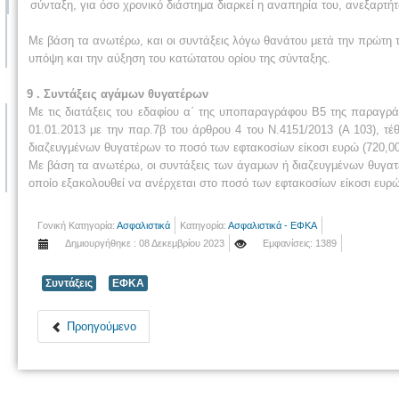
σύνταξη, για όσο χρονικό διάστημα διαρκεί η αναπηρία του, ανεξαρ
Με βάση τα ανωτέρω, και οι συντάξεις λόγω θανάτου μετά την πρώτη 
υπόψη και την αύξηση του κατώτατου ορίου της σύνταξης.
9 . Συντάξεις αγάμων θυγατέρων
Με τις διατάξεις του εδαφίου α΄ της υποπαραγράφου Β5 της παραγρ
01.01.2013 με την παρ.7β του άρθρου 4 του Ν.4151/2013 (Α 103), τ
διαζευγμένων θυγατέρων το ποσό των εφτακοσίων είκοσι ευρώ (720,00
Με βάση τα ανωτέρω, οι συντάξεις των άγαμων ή διαζευγμένων θυγατ
οποίο εξακολουθεί να ανέρχεται στο ποσό των εφτακοσίων είκοσι ευρώ 
Γονική Κατηγορία:
Ασφαλιστικά
Κατηγορία:
Ασφαλιστικά - ΕΦΚΑ
Δημιουργήθηκε : 08 Δεκεμβρίου 2023
Εμφανίσεις: 1389
Συντάξεις
ΕΦΚΑ
Προηγούμενο