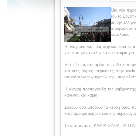
Μία νέα περίο
του το Εργατι
με την ελλην
αποφάσισαν τ
κεφαλαίου.
Η αναγκαία για τους κεφαλαιοκράτες α
χρεοκοπημένα ελληνικά νοικοκυριά για 
Μια νέα παρατεταμένη περίοδο λιτότητα
και νέες άγριες περικοπές στην υγεί
αποφάσεων των ηγετών της ιμπεριαλιστ
Η αισχρή προπαγάνδα της κυβέρνησης,
κανέναν και καμιά.
Σώζουν όσο μπορούν τα κέρδη τους, πρ
και παρακρατική βία έως την δημιουργί
Τους απαντάμε: ΚΑΜΙΑ ΘΥΣΙΑ ΓΙΑ 