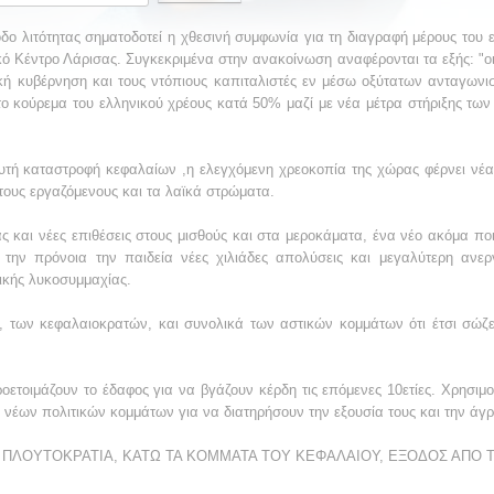
δο λιτότητας σηματοδοτεί η χθεσινή συμφωνία για τη διαγραφή μέρους του 
κό Κέντρο Λάρισας. Συγκεκριμένα στην ανακοίνωση αναφέρονται τα εξής: "οι
ική κυβέρνηση και τους ντόπιους καπιταλιστές εν μέσω οξύτατων ανταγωνισ
ο κούρεμα του ελληνικού χρέους κατά 50% μαζί με νέα μέτρα στήριξης τω
υτή καταστροφή κεφαλαίων ,η ελεγχόμενη χρεοκοπία της χώρας φέρνει νέ
τους εργαζόμενους και τα λαϊκά στρώματα.
ς και νέες επιθέσεις στους μισθούς και στα μεροκάματα, ένα νέο ακόμα ποι
α την πρόνοια την παιδεία νέες χιλιάδες απολύσεις και μεγαλύτερη ανε
ικής λυκοσυμμαχίας.
 των κεφαλαιοκρατών, και συνολικά των αστικών κομμάτων ότι έτσι σώζετ
οετοιμάζουν το έδαφος για να βγάζουν κέρδη τις επόμενες 10ετίες. Χρησιμ
α νέων πολιτικών κομμάτων για να διατηρήσουν την εξουσία τους και την άγ
ΤΗΝ ΠΛΟΥΤΟΚΡΑΤΙΑ, ΚΑΤΩ ΤΑ ΚΟΜΜΑΤΑ ΤΟΥ ΚΕΦΑΛΑΙΟΥ, ΕΞΟΔΟΣ ΑΠΟ 