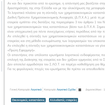
Αν και δεν προκύπτει από το ερώτημα, η απάντησή μας βασίζεται στη
δραστηριότητές της στην Ελλάδα και με την ολοκλήρωση της μεταφοράς
Το λογιστικό πλαίσιο για τη σύνταξη των χρηματοοικονομικών καταστάσε
Διεθνή Πρότυπα Χρηματοοικονομικής Αναφοράς (Δ.Π.Χ.Α.), μετά τη μετε
εταιρεία εμπίπτει στις διατάξεις της παραγράφου 3 του άρθρου 1 του
των χρηματοοικονομικών τους καταστάσεων βάσει των Δ.Π.Χ.Α. Σημειώ
είναι υποχρεωτική για πέντε συνεχόμενες ετήσιες περιόδους από την 
Αν επιλεχθεί η σύνταξη των χρηματοοικονομικών καταστάσεων να γίν
εταιρείας και στη μέθοδο ενσωμάτωσης των λογαριασμών του υποκαταστ
Αν επιλεχθεί η σύνταξη των χρηματοοικονομικών καταστάσεων να γίν
«Πρώτη Εφαρμογή».
Οι απαντήσεις στα υπόλοιπα ερωτήματα λογιστικού ενδιαφέροντος πο
επιλογή της Διοίκησης της εταιρείας και δεν χρίζουν ερμηνείας από το 
Δεν αποτελεί αρμοδιότητα του Σ.ΛΟ.Τ. να παρέχει καθοδήγηση για θέμ
Για τις φορολογικές πτυχές του ερωτήματος θα πρέπει να απευθυνθείτε 
Γονική Κατηγορία:
Λογιστικά
Κατηγορία:
Λογιστικό Σχέδιο
Δημοσιεύθηκε : 
Οικονομικές καταστάσεις
Αλλοδαπές εταιρείες