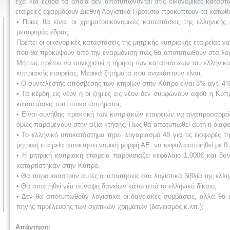
έχει και έξοδα τα οποία δεν αποτυπώνονται στις οικονομικές καταστ
εταιρείες εφαρμόζουν Διεθνή Λογιστικά Πρότυπα προκύπτουν τα κάτωθ
• Ποιες θα είναι οι χρηματοοικονομικές καταστάσεις της ελληνική
μεταφοράς έδρας;
Πρέπει οι οικονομικές καταστάσεις της μητρικής κυπριακής εταιρείας ν
που θα προκύψουν από την εναρμόνιση πώς θα αποτυπωθούν στα λογιστ
Μήπως πρέπει να συνεχιστεί η τήρηση των καταστάσεων του ελληνικο
κυπριακής εταιρείας; Μερικά ζητήματα που ανακύπτουν είναι,
• Ο συντελεστής απόσβεσης των κτηρίων στην Κύπρο είναι 3% αντί 4
• Τα κέρδη εις νέον ή οι ζημίες εις νέον δεν συμφωνούν αφού η Κυπ
καταστάσεις του υποκαταστήματος
• Eίναι συνήθης πρακτική των κυπριακών εταιρειών να αναπροσαρμόζ
όμως παραμένουν στην αξία κτήσης. Πως θα αποτυπωθεί αυτή η διαφ
• Το ελληνικό υποκατάστημα τηρεί λογαριασμό 48 για τις εισφορές τ
μητρική εταιρεία αποκτήσει νομική μορφή ΑΕ, να κεφαλαιοποιηθεί με 
• Η μητρική κυπριακή εταιρεία παρουσιάζει κεφάλαιο 1.000€ και δ
καταρτίστηκαν στην Κύπρο.
• Θα παρουσιαστούν αυτές οι απαιτήσεις στα λογιστικά βιβλία της ελλην
• Θα απαιτηθεί νέα σύναψη δανείων κάτω από το ελληνικό δίκαιο;
• Δεν θα αποτυπωθούν λογιστικά οι δανειακές συμβάσεις, αλλά θα 
πηγής προέλευσης των σχετικών χρημάτων (δανεισμός κ.λπ.);
Απάντηση: