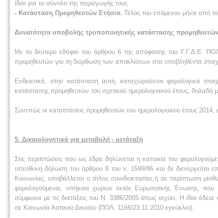
ίδιοι για το σύνολο της παραγωγής τους
- Κατάσταση Προμηθευτών Ετήσια.
Τέλος του επόμενου μήνα από τ
Δυνατότητα υποβολής τροποποιητικής κατάστασης προμηθευτών 
Με το δεύτερο εδάφιο του άρθρου 6 της απόφασης του Γ.Γ.Δ.Ε. ΠΟΛ
προμηθευτών για τη διόρθωση των αποκλίσεων στα υποβληθέντα στοιχε
Ενδεικτικά, στην κατάσταση αυτή, καταχωρούνται φορολογικά στοι
κατάστασης προμηθευτών του σχετικού ημερολογιακού έτους, δηλαδή μ
Συνεπώς οι καταστάσεις προμηθευτών του ημερολογιακού έτους 2014, α
5. Δικαιολογητικά για μεταβολή - μετάταξη
Στις περιπτώσεις που ως έδρα δηλώνεται η κατοικία του φορολογούμ
υπεύθυνη δήλωση του άρθρου 8 του ν. 1599/86 και δε διενεργείται επ
Κοινωνίας, υποβάλλεται ο τίτλος συνιδιοκτησίας ή σε περίπτωση μί
φορολογούμενοι, υπήκοοι χωρών εκτός Ευρωπαϊκής Ένωσης, που 
σύμφωνα με τις διατάξεις του Ν. 3386/2005 όπως ισχύει. Η ίδια άδε
σε Κοινωνία Αστικού Δικαίου (ΠΟΛ. 1166/23.11.2010 εγκύκλιο).