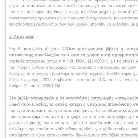
μήνα και αποστέλλεται στον εντολέα (παραγωγό του κανονικού καθεσ
τον τελευταίο μήνα της διαχειριστικής περιόδου μέχρι την εικοστή 
συνεταιριστικές οργανώσεις για λογαριασμό παραγωγών που εντάσσον
εκκαθαρίσεις εκάστου εξ αυτών των μηνών, μπορούν να εκδοθούν με ημ
3. Απογραφή
Στη Β΄ κατηγορία τήρησης βιβλίων (απλογραφικά βιβλία)
η υποχρ
απεικόνισης συναλλαγών που κατά τη χρήση αυτή πραγματοπο
σχετικές αποφάσεις (όπως η Α.Υ.Ο. ΠΟΛ. 1134/2004 ), με τις οποίε
την τήρηση βιβλίου απογραφών και κατάρτισης απογραφής, ισχύουν 
διενεργείται απογραφή (ακαθάριστα έσοδα μέχρι και 150.000 ευρώ ή
λήξης της χρήσης 2013 λαμβάνεται το ποσοστό 10% επί των αγορών τ
άρθρου 31 του Ν. 2238/1994 .
Στο βιβλίο απογραφών ή σε καταστάσεις απογραφής καταχωρούνται
υλικά συσκευασίας, τα οποία κατέχει ο υπόχρεος απεικόνισης συ
του εγκαταστάσεις ή σε εγκαταστάσεις τρίτων. Τα αποθέματα καταγρ
τρίτους καταχωρούνται ανά τρίτο χωρίς να απαιτείται καταχώρηση κα
μονάδα μέτρησης, την ποσότητα, την κατά μονάδα αξία, στην οποία απ
ολόκληρη την ποσότητα κάθε είδους αγαθού, για κάθε αποθηκευτι
αποθηκευτικό χώρο καταχωρούνται διακεκριμένα στο βιβλίο απογραφ