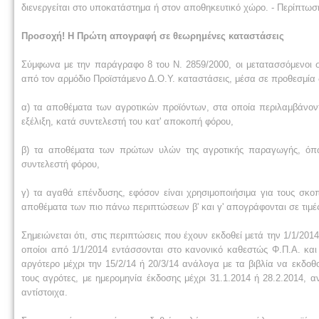
διενεργείται στο υποκατάστημα ή στον αποθηκευτικό χώρο. - Περίπτω
Προσοχή! Η Πρώτη απογραφή σε θεωρημένες καταστάσεις
Σύμφωνα με την παράγραφο 8 του Ν. 2859/2000, οι μετατασσόμενοι 
από τον αρμόδιο Προϊστάμενο Δ.Ο.Υ. καταστάσεις, μέσα σε προθεσμία
α) τα αποθέματα των αγροτικών προϊόντων, στα οποία περιλαμβάνοντα
εξέλιξη, κατά συντελεστή του κατ' αποκοπή φόρου,
β) τα αποθέματα των πρώτων υλών της αγροτικής παραγωγής, όπ
συντελεστή φόρου,
γ) τα αγαθά επένδυσης, εφόσον είναι χρησιμοποιήσιμα για τους σκο
αποθέματα των πιο πάνω περιπτώσεων β' και γ' απογράφονται σε τιμέ
Σημειώνεται ότι, στις περιπτώσεις που έχουν εκδοθεί μετά την 1/1/20
οποίοι από 1/1/2014 εντάσσονται στο κανονικό καθεστώς Φ.Π.Α. και 
αργότερο μέχρι την 15/2/14 ή 20/3/14 ανάλογα με τα βιβλία να εκδο
τους αγρότες, με ημερομηνία έκδοσης μέχρι 31.1.2014 ή 28.2.2014, 
αντίστοιχα.