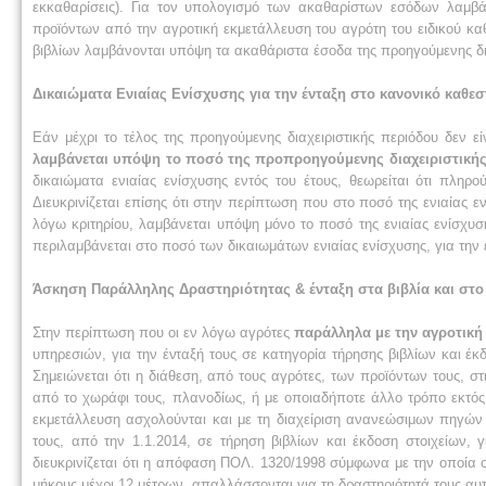
εκκαθαρίσεις). Για τον υπολογισμό των ακαθαρίστων εσόδων λαμβ
προϊόντων από την αγροτική εκμετάλλευση του αγρότη του ειδικού κα
βιβλίων λαμβάνονται υπόψη τα ακαθάριστα έσοδα της προηγούμενης δια
Δικαιώματα Ενιαίας Ενίσχυσης για την ένταξη στο κανονικό καθε
Εάν μέχρι το τέλος της προηγούμενης διαχειριστικής περιόδου δεν ε
λαμβάνεται υπόψη το ποσό της προπροηγούμενης διαχειριστικής
δικαιώματα ενιαίας ενίσχυσης εντός του έτους, θεωρείται ότι πληρ
Διευκρινίζεται επίσης ότι στην περίπτωση που στο ποσό της ενιαίας 
λόγω κριτηρίου, λαμβάνεται υπόψη μόνο το ποσό της ενιαίας ενίσχυσ
περιλαμβάνεται στο ποσό των δικαιωμάτων ενιαίας ενίσχυσης, για τη
Άσκηση Παράλληλης Δραστηριότητας & ένταξη στα βιβλία και στο
Στην περίπτωση που οι εν λόγω αγρότες
παράλληλα με την αγροτική
υπηρεσιών, για την ένταξή τους σε κατηγορία τήρησης βιβλίων και έκ
Σημειώνεται ότι η διάθεση, από τους αγρότες, των προϊόντων τους, στ
από το χωράφι τους, πλανοδίως, ή με οποιαδήποτε άλλο τρόπο εκτός 
εκμετάλλευση ασχολούνται και με τη διαχείριση ανανεώσιμων πηγών 
τους, από την 1.1.2014, σε τήρηση βιβλίων και έκδοση στοιχείων, 
διευκρινίζεται ότι η απόφαση ΠΟΛ. 1320/1998 σύμφωνα με την οποία οι
μήκους μέχρι 12 μέτρων, απαλλάσσονται για τη δραστηριότητά τους αυτ