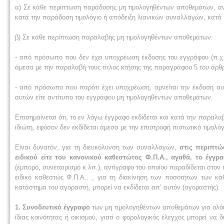
α) Σε κάθε περίπτωση παράδοσης μη τιμολογηθέντων αποθεμάτων, ανεξ
κατά την παράδοση τιμολόγιο ή απόδειξη λιανικών συναλλαγών, κατά
β) Σε κάθε περίπτωση παραλαβής μη τιμολογηθέντων αποθεμάτων:
- από πρόσωπο που δεν έχει υποχρέωση έκδοσης του εγγράφου (π.χ. α
άμεσα με την παραλαβή τους τίτλος κτήσης της παραγράφου 5 του άρθρ
- από πρόσωπο που παρότι έχει υποχρέωση, αρνείται την έκδοση αυτ
αυτών είτε αντίτυπο του εγγράφου μη τιμολογηθέντων αποθεμάτων.
Επισημαίνεται ότι, το εν λόγω έγγραφο εκδίδεται και κατά την παρα
ιδιώτη, εφόσον δεν εκδίδεται άμεσα με την επιστροφή πιστωτικό τιμολ
Είναι δυνατόν, για τη διευκόλυνση των συναλλαγών,
στις περιπτώ
ειδικού είτε του κανονικού καθεστώτος Φ.Π.Α., αγαθά, το έγ
(έμπορο, συνεταιρισμό κ.λπ.), αντίγραφο του οποίου παραδίδεται στο
ειδικό καθεστώς Φ.Π.Α.. , για τη διακίνηση των ποσοτήτων των
κατάστημα του αγοραστή, μπορεί να εκδίδεται απ’ αυτόν (αγοραστής).
1. Συνοδευτικό έγγραφο
των μη τιμολογηθέντων αποθεμάτων για ολό
ίδιας κοινότητας ή οικισμού, γιατί ο φορολογικός έλεγχος μπορεί να 