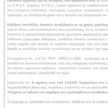
Εκδίδουν τιμολόγιο για τις πωλήσεις των προϊόντων τους
σε άλλο
του Κ.Φ.Α.Σ. (Δημόσιο, Ν.Π.Δ.Δ., νομικά πρόσωπα μη κερδοσκοπικού
όταν εισπράττει επιδοτήσεις, οικονομικές ενισχύσεις, αποζημιώσεις
τιμολογίου, ως είσπραξη θεωρείται και η πίστωση του λογαριασμού το
Εκδίδουν αποδείξεις λιανικών συναλλαγών με τη χρήση φορολογ
τους σε ιδιώτες από επαγγελματική τους εγκατάσταση. Για τις πωλήσει
απαιτείται η χρησιμοποίηση φορολογικού μηχανισμού (φορολογικής τα
εκδίδονται χειρόγραφες αθεώρητες αποδείξεις λιανικών συναλλαγών (
υπόψη αγρότες που πωλούν τα προϊόντα παραγωγής τους από λαϊκές
δηλαδή τις αποδείξεις λιανικών συναλλαγών για τις πωλήσεις των προ
Επισημαίνεται ότι, η Α.Υ.Ο. ΠΟΛ. 1258/21.11.2002 , αναφορικά με
τ
αποδείξεων λιανικών συναλλαγών, από τους υπόχρεους απεικόνισης 
και λοιπών αγροτικών προϊόντων, αποκλειστικά λιανικώς, στις κινη
κινητά καταστήματα), εξακολουθεί να ισχύει.
Σημειώνεται ότι,
οι αγρότες που από 1/1/2014, παραμένουν στο ε
παρακολούθηση (διακίνηση, παράδοση, αποστολή) των μη τιμολογηθέ
Υπόχρεοι σε έκδοση του εγγράφου μη τιμολογηθέντων αποθεμάτ
Το έγγραφο μη τιμολογηθέντων αποθεμάτων, εκδίδεται από τα προανα