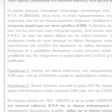
Ποιοι Αγρότες εντάσσονται στο κανονικό καθεστώς ΦΠΑ και στα Β
Οι αγρότες (γεωργοί, κτηνοτρόφοι, πτηνοτρόφοι, μελισσοκόμοι, κλπ
Φ.Π.Α. (Ν.2859/2000), όπως ισχύει, οι οποίοι πραγματοποίησαν κα
παραγωγής τους και την παροχή αγροτικών υπηρεσιών, ακαθάριστα
ενίσχυσης μεγαλύτερα των πέντε χιλιάδων (5.000).
Οι διατάξεις τη
κλπ) που δεν είναι κατά κύριο επάγγελμα αγρότες, αλλά ασκούν αγρο
Κ.Φ.Α.Σ. ως προς την τήρηση βιβλίων και την έκδοση στοιχείων. 
ακαθάριστα έσοδα και είχαν δικαίωμα να λάβουν δικαιώματα ενιαί
εκμετάλλευση από 1/1/2014 ούτε δικαιούνται να λάβουν δικαιώματα
Δεδομένου ότι η μεταβίβαση δικαιωμάτων ενιαίας ενίσχυσης μπορεί
μεταβίβασή τους, δεν υποχρεούται να τηρήσει βιβλία από 1/1/2014, μ
προθεσμίας.
Παράδειγμα 1°:
Αγρότης του ειδικού καθεστώτος, που πραγματοποίησ
4.000 ευρώ, από την 1/1/2014 θα ενταχθεί σε τήρηση βιβλίων εσόδων 
Παράδειγμα 2°:
Φυσικό πρόσωπο, που κατά τη χρήση 2013 δεν πραγματ
χρήση αυτή δικαιώματα ενιαίας ενίσχυσης 6.000 ευρώ, από την 1/1/201
Με νεώτερη εγκύκλιο την ΠΟΛ. 1055/2014 & την με αριθμό 1043447/201
στο κανονικό καθεστώς Φ.Π.Α. και σε τήρηση απλογραφικών 
προηγούμενης διαχειριστικής περιόδου,
καθώς και σε έκδοση στοιχε