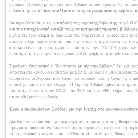
(εσόδων- εξόδων,) μη τήρησης των βιβλίων αυτών, εφόσον δεν ασκούν 
η δυνατότητα αυτή
δεν απαλλάσσει τους συγκεκριμένους αγρότες α
Διευκρινίζεται ότι με την
υποβολή της σχετικής δήλωσης
στη Δ.Ο.Υ.
και την υποχρεωτική ένταξή τους σε κατηγορία τήρησης βιβλίων 
βιβλία δεν τους στερεί το δικαίωμα που παρέχεται σ΄ αυτούς από τις
ασκούν άλλη δραστηριότητα, για την οποία υποχρεούνται σε τήρηση
καταλαμβάνει και τους αγρότες που πριν την 1/1/2014 είχαν εν
δραστηριότητα για την οποία τηρούν βιβλία, χωρίς να απαιτείται να πρ
Σημείωση:
Ουσιαστικά η "δυνατότητα μη τήρησης Βιβλίων" δεν έχει ακό
εντάσσει στο κανονικό καθεστώς με βιβλία, με όλες τις υποχρεώσεις τ
Ουσιαστικά οι Αγρότες που λόγω των εσόδων τους ή λόγω της επιδό
επίδειξης τους κατά τον έλεγχο.. Η Τήρηση βιβλίων κρίνεται απαραί
που απορρέουν από τον ΚΦΑΣ, τον ΦΠΑ και τον ΚΦΕ. Τώρα, πως θα γί
απαντηθεί μετά τις εκλογές.
Έννοια Ακαθαρίστων Εσόδων για την ένταξη στο κανονικό καθεστ
Ακαθάριστα έσοδα για την εφαρμογή της απόφασης αυτής, θεωρούντ
πραγματοποιούν οι αγρότες κατά την προηγούμενη διαχειριστική πε
τα φορολογικά στοιχεία που εκδίδονται είτε από τους ίδιους είτ