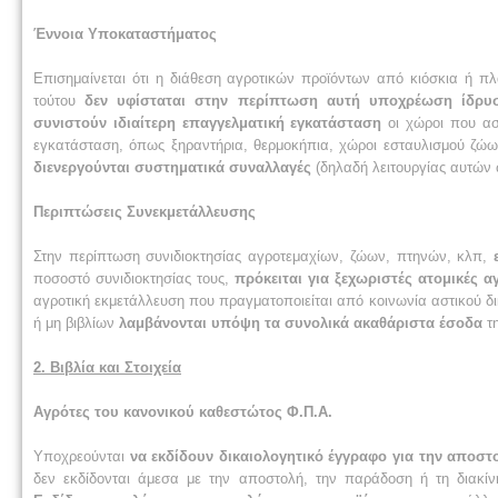
Έννοια Υποκαταστήματος
Επισημαίνεται ότι η διάθεση αγροτικών προϊόντων από κιόσκια ή πλ
τούτου
δεν υφίσταται στην περίπτωση αυτή υποχρέωση ίδρυ
συνιστούν ιδιαίτερη επαγγελματική εγκατάσταση
οι χώροι που ασκ
εγκατάσταση, όπως ξηραντήρια, θερμοκήπια, χώροι εσταυλισμού ζώ
διενεργούνται συστηματικά συναλλαγές
(δηλαδή λειτουργίας αυτών 
Περιπτώσεις Συνεκμετάλλευσης
Στην περίπτωση συνιδιοκτησίας αγροτεμαχίων, ζώων, πτηνών, κλπ,
ποσοστό συνιδιοκτησίας τους,
πρόκειται για ξεχωριστές ατομικές α
αγροτική εκμετάλλευση που πραγματοποιείται από κοινωνία αστικού δικ
ή μη βιβλίων
λαμβάνονται υπόψη τα συνολικά ακαθάριστα έσοδα
τη
2. Βιβλία και Στοιχεία
Αγρότες του κανονικού καθεστώτος Φ.Π.Α.
Υποχρεούνται
να εκδίδουν δικαιολογητικό έγγραφο για την αποσ
δεν εκδίδονται άμεσα με την αποστολή, την παράδοση ή τη διακίν