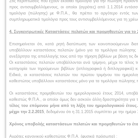
Στις περιπτώσεις που έχουν εκδοθεί τιμολόγια για την πώληση προϊόν
προς αντισυμβαλλόμενους, οι οποίοι (αγρότες) από 1.1.2014 εντάσσ
τιμολόγια (πώλησης) με Φ.Π.Α., θα πρέπει το αργότερο εντός 
συμπληρωματικά τιμολόγια προς τους αντισυμβαλλόμενους για τη χρέω
4. Συγκεντρωτικές Καταστάσεις πελατών και προμηθευτών για το 
Επισημαίνεται ότι, κατά ρητή διατύπωση των κοινοποιούμενων διατ
υποβάλλουν καταστάσεις πελατών (μόνο για τα τιμολόγια πώλησης π
ανεξάρτητα της απαλλαγής τους από την τήρηση βιβλίων με βάση τις δι
Οι καταστάσεις πελατών υποβάλλονται ανά τρίμηνο, μέχρι το τέλος 
κατηγορία των τηρούμενων βιβλίων (απλογραφικά ή διπλογραφικά) 
Ειδικά, οι καταστάσεις πελατών του πρώτου τριμήνου του ημερολογ
καθεστώτος υποβάλλουν καταστάσεις μόνο για τα τιμολόγια πώλησης πο
Οι καταστάσεις προμηθευτών του ημερολογιακού έτους 2014, υποβά
καθεστώς Φ.Π.Α., οι οποίοι όμως δεν ασκούν άλλη δραστηριότητα για τ
τέλος του επόμενου μήνα από τη λήξη του ημερολογιακού έτους
μέχρι την 2.2.2015
, δεδομένου ότι η 31.1.2015 συμπίπτει με την ημέρα
Χρόνος υποβολής καταστάσεων πελατών και προμηθευτών το έτο
Αγρότες κανονικού καθεστώτος Φ.Π.Α. (φυσικά πρόσωπα) :