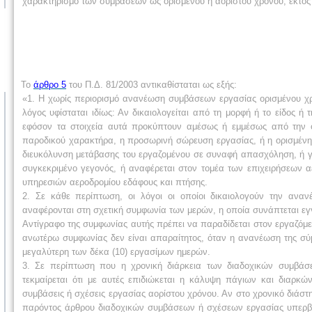
χαρακτηρισμό των συμβάσεων ως ορισμένου ή αορίστου χρόνου, εκτός εά
Το
άρθρο 5
του Π.Δ. 81/2003 αντικαθίσταται ως εξής:
«1. Η χωρίς περιορισμό ανανέωση συμβάσεων εργασίας ορισμένου χρόνο
λόγος υφίσταται ιδίως: Αν δικαιολογείται από τη μορφή ή το είδος ή 
εφόσον τα στοιχεία αυτά προκύπτουν αμέσως ή εμμέσως από την 
παροδικού χαρακτήρα, η προσωρινή σώρευση εργασίας, ή η ορισμένη δ
διευκόλυνση μετάβασης του εργαζομένου σε συναφή απασχόληση, ή γί
συγκεκριμένο γεγονός, ή αναφέρεται στον τομέα των επιχειρήσεων
υπηρεσιών αεροδρομίου εδάφους και πτήσης.
2. Σε κάθε περίπτωση, οι λόγοι οι οποίοι δικαιολογούν την ανα
αναφέρονται στη σχετική συμφωνία των μερών, η οποία συνάπτεται ε
Αντίγραφο της συμφωνίας αυτής πρέπει να παραδίδεται στον εργαζόμε
ανωτέρω συμφωνίας δεν είναι απαραίτητος, όταν η ανανέωση της σύμ
μεγαλύτερη των δέκα (10) εργασίμων ημερών.
3. Σε περίπτωση που η χρονική διάρκεια των διαδοχικών συμβάσε
τεκμαίρεται ότι με αυτές επιδιώκεται η κάλυψη πάγιων και διαρκ
συμβάσεις ή σχέσεις εργασίας αορίστου χρόνου. Αν στο χρονικό διά
παρόντος άρθρου διαδοχικών συμβάσεων ή σχέσεων εργασίας υπερβαίνε