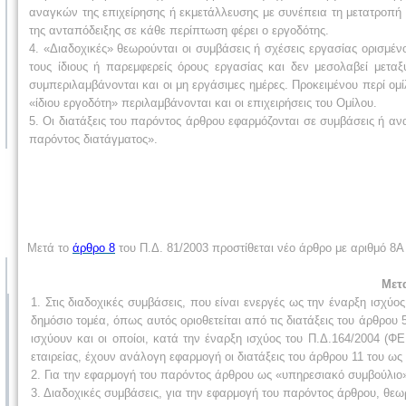
αναγκών της επιχείρησης ή εκμετάλλευσης με συνέπεια τη μετατροπή
της ανταπόδειξης σε κάθε περίπτωση φέρει ο εργοδότης.
4. «Διαδοχικές» θεωρούνται οι συμβάσεις ή σχέσεις εργασίας ορισμένο
τους ίδιους ή παρεμφερείς όρους εργασίας και δεν μεσολαβεί μετα
συμπεριλαμβάνονται και οι μη εργάσιμες ημέρες. Προκειμένου περί ομ
«ίδιου εργοδότη» περιλαμβάνονται και οι επιχειρήσεις του Ομίλου.
5. Οι διατάξεις του παρόντος άρθρου εφαρμόζονται σε συμβάσεις ή α
παρόντος διατάγματος».
Μετά το
άρθρο 8
του Π.Δ. 81/2003 προστίθεται νέο άρθρο με αριθμό 8Α 
Μετα
1. Στις διαδοχικές συμβάσεις, που είναι ενεργές ως την έναρξη ισχύ
δημόσιο τομέα, όπως αυτός οριοθετείται από τις διατάξεις του άρθρου
ισχύουν και οι οποίοι, κατά την έναρξη ισχύος του Π.Δ.164/2004 (Φ
εταιρείας, έχουν ανάλογη εφαρμογή οι διατάξεις του άρθρου 11 του ως
2. Για την εφαρμογή του παρόντος άρθρου ως «υπηρεσιακό συμβούλιο» ν
3. Διαδοχικές συμβάσεις, για την εφαρμογή του παρόντος άρθρου, θεω