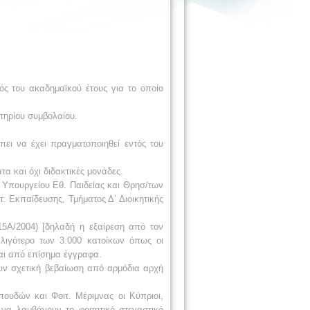
ός του ακαδημαϊκού έτους για το οποίο
τηρίου συμβολαίου.
πει να έχει πραγματοποιηθεί εντός του
α και όχι διδακτικές μονάδες.
 Υπουργείου Εθ. Παιδείας και Θρησ/των
. Εκπαίδευσης, Τμήματος Δ’ Διοικητικής
Α/2004) [δηλαδή η εξαίρεση από τον
 λιγότερο των 3.000 κατοίκων όπως οι
ται από επίσημα έγγραφα.
ζουν σχετική βεβαίωση από αρμόδια αρχή
ουδών και Φοιτ. Μέριμνας οι Κύπριοι,
να λαμβάνουν το φοιτητικό στεγαστικό