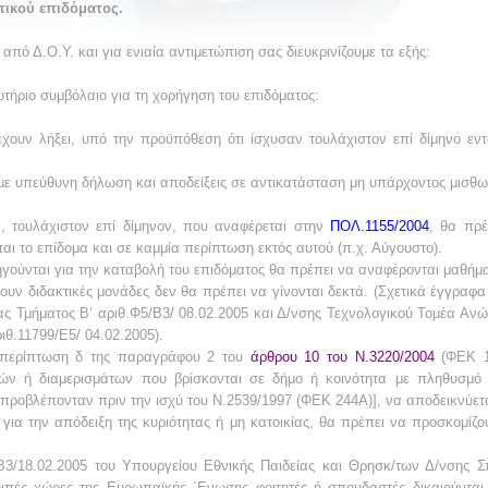
ικού επιδόματος.
ό Δ.Ο.Υ. και για ενιαία αντιμετώπιση σας διευκρινίζουμε τα εξής:
ωτήριο συμβόλαιο για τη χορήγηση του επιδόματος:
χουν λήξει, υπό την προϋπόθεση ότι ίσχυσαν τουλάχιστον επί δίμηνο εντ
 με υπεύθυνη δήλωση και αποδείξεις σε αντικατάσταση μη υπάρχοντος μισθω
, τουλάχιστον επί δίμηνον, που αναφέρεται στην
ΠΟΛ.1155/2004
, θα πρέ
ται το επίδομα και σε καμμία περίπτωση εκτός αυτού (π.χ. Αύγουστο).
ούνται για την καταβολή του επιδόματος θα πρέπει να αναφέρονται μαθήματ
υν διδακτικές μονάδες δεν θα πρέπει να γίνονται δεκτά. (Σχετικά έγγραφα
ς Τμήματος Β’ αριθ.Φ5/Β3/ 08.02.2005 και Δ/νσης Τεχνολογικού Τομέα Ανώτ
ιθ.11799/Ε5/ 04.02.2005).
 περίπτωση δ της παραγράφου 2 του
άρθρου 10 του Ν.3220/2004
(ΦΕΚ 15
ιών ή διαμερισμάτων που βρίσκονται σε δήμο ή κοινότητα με πληθυσμό
ς προβλέπονταν πριν την ισχύ του Ν.2539/1997 (ΦΕΚ 244Α)], να αποδεικνύε
ου για την απόδειξη της κυριότητας ή μη κατοικίας, θα πρέπει να προσκομί
/18.02.2005 του Υπουργείου Εθνικής Παιδείας και Θρησκ/των Δ/νσης Σπ
οιπές χώρες της Ευρωπαϊκής ΄Ενωσης φοιτητές ή σπουδαστές δικαιούνται 