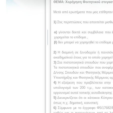
ΘΕΜΑ: Χορήγηση Φοιτητικού στεγαστ
Μετά από ερωτήματα που μας ετέθησαν απ
1)
Στις περιπτώσεις που απαιτείται μισθ
α)
γίνονται δεκτά και συμβόλαια που έ
χορηγείται το επίδομα.,
β)
δεν μπορεί να χορηγηθεί το επίδομα
2)
Η διαμονή σε ξενοδοχείο ή πανσιόν
ακαδημαϊκού έτους για το οποίο χορηγεί
3)
Στα πιστοποιητικά σπουδών που χορηγ
Τα πιστοποιητικά σπουδών που αναφέρο
Δ/νσης Σπουδών και Φοιτητικής Μέριμνα
Υποστήριξης και Φοιτητικής Μέριμνας αρ
4)
Η εξαίρεση που προβλέπεται στην
υπολογισμό των 200 τ.μ., των κατοικ
οργανισμοί αυτοί τοπικής αυτοδιοίκηση
5)
Διευκρινίζεται ότι οι κάτοικοι Κύπρ
όπως π.χ. δημοτική, κοινοτική.
6)
Σύμφωνα με το έγγραφο Φ5/17682/Β3
καθώς και οι προερχόμενοι από τις λ