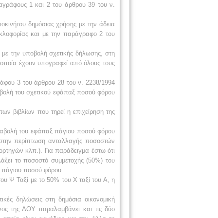
αγράφους 1 και 2 του άρθρου 39 του ν.
οκινήτου δημόσιας χρήσης με την άδεια
κλοφορίας και με την παράγραφο 2 του
με την υποβολή σχετικής δήλωσης, στη
α οποία έχουν υπογραφεί από όλους τους
ράφου 3 του άρθρου 28 του ν. 2238/1994
πιβολή του σχετικού εφάπαξ ποσού φόρου
ων βιβλίων που τηρεί η επιχείρηση της
αταβολή του εφάπαξ πάγιου ποσού φόρου
, στην περίπτωση ανταλλαγής ποσοστών
ρτηγών κλπ.). Για παράδειγμα έστω ότι
λάξει το ποσοστό συμμετοχής (50%) του
υ πάγιου ποσού φόρου.
ου Ψ Ταξί με το 50% του Χ ταξί του Α, η
ικές δηλώσεις στη δημόσια οικονομική
νος της ΔΟΥ παραλαμβάνει και τις δύο