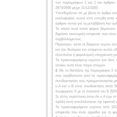
των παραγράφων 1 και 2 του άρθρου 10
2873/2000 μέχρι 31/12/2003.
Υπενθυμίζεται ότι με βάση το άρθρο α
κυκλοφορίας αυτού από επαχθή αιτία 
άρθρου αυτού για τη μεταβίβαση του οχ
Τα πάγια αυτά ποσά φόρων βαρύνουν τ
δημόσια οικονομική υπηρεσία που είναι
συμβαλλόμενους.
Περαιτέρω, κατά τη διάρκεια ισχύος αυ
και του δεύτερου και επόμενου αυτού ε
εξαντλείται η φορολογική υποχρέωση για
Τα προαναφερόμενα ισχύουν για όλες τ
οποίας αυτό είναι πάγιο στοιχείο.
2.
Με τις διατάξεις της παραγράφου 2 
που προβλέπεται από τις προαναφερόμ
συνιδιοκτησίας που πραγματοποιείται 
ο Α και ο Β είναι συνιδιοκτήτες κατά
λεωφορείου Χ με το ποσοστό του Β (50
Σε άλλη περίπτωση έστω ότι ο Α έχει το
πράξη αυτή απαλλάσσεται της εφάπαξ κα
Τα προαναφερόμενα ισχύουν από 10/2/
υπηρεσία που είναι αρμόδια για τη φ