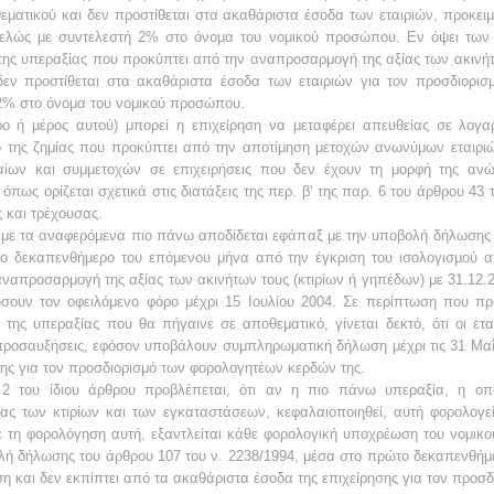
θεματικού και δεν προστίθεται στα ακαθάριστα έσοδα των εταιριών, προκε
τελώς με συντελεστή 2% στο όνομα του νομικού προσώπου. Εν όψει των
ς της υπεραξίας που προκύπτει από την αναπροσαρμογή της αξίας των ακινήτω
δεν προστίθεται στα ακαθάριστα έσοδα των εταιριών για τον προσδιορι
 2% στο όνομα του νομικού προσώπου.
ο ή μέρος αυτού) μπορεί η επιχείρηση να μεταφέρει απευθείας σε λογαρ
μό της ζημίας που προκύπτει από την αποτίμηση μετοχών ανωνύμων εταιρι
αίων και συμμετοχών σε επιχειρήσεις που δεν έχουν τη μορφή της ανών
 όπως ορίζεται σχετικά στις διατάξεις της περ. β’ της παρ. 6 του άρθρου 43 
ς και τρέχουσας.
ε τα αναφερόμενα πιο πάνω αποδίδεται εφάπαξ με την υποβολή δήλωσης τ
ο δεκαπενθήμερο του επόμενου μήνα από την έγκριση του ισολογισμού α
ναπροσαρμογή της αξίας των ακινήτων τους (κτιρίων ή γηπέδων) με 31.12.200
σουν τον οφειλόμενο φόρο μέχρι 15 Ιουλίου 2004. Σε περίπτωση που πρ
της υπεραξίας που θα πήγαινε σε αποθεματικό, γίνεται δεκτό, ότι οι ε
προσαυξήσεις, εφόσον υποβάλουν συμπληρωματική δήλωση μέχρι τις 31 Μαΐο
ης για τον προσδιορισμό των φορολογητέων κερδών της.
2 του ίδιου άρθρου προβλέπεται, ότι αν η πιο πάνω υπεραξία, η οπ
ς των κτιρίων και των εγκαταστάσεων, κεφαλαιοποιηθεί, αυτή φορολογείτ
Με τη φορολόγηση αυτή, εξαντλείται κάθε φορολογική υποχρέωση του νομι
λή δήλωσης του άρθρου 107 του ν. 2238/1994, μέσα στο πρώτο δεκαπενθήμ
ση και δεν εκπίπτει από τα ακαθάριστα έσοδα της επιχείρησης για τον προσ