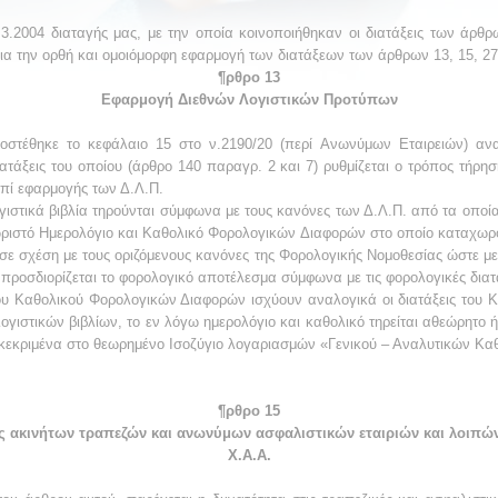
3.2004 διαταγής μας, με την οποία κοινοποιήθηκαν οι διατάξεις των άρθρ
για την ορθή και ομοιόμορφη εφαρμογή των διατάξεων των άρθρων 13, 15, 27
¶ρθρο 13
Εφαρμογή Διεθνών Λογιστικών Προτύπων
ροστέθηκε το κεφάλαιο 15 στο ν.2190/20 (περί Aνωνύμων Eταιρειών) α
ατάξεις του οποίου (άρθρο 140 παραγρ. 2 και 7) ρυθμίζεται ο τρόπος τήρησ
επί εφαρμογής των Δ.Λ.Π.
ογιστικά βιβλία τηρούνται σύμφωνα με τους κανόνες των Δ.Λ.Π. από τα οπο
ωριστό Ημερολόγιο και Καθολικό Φορολογικών Διαφορών στο οποίο καταχωρ
ε σχέση με τους οριζόμενους κανόνες της Φορολογικής Νομοθεσίας ώστε με
ροσδιορίζεται το φορολογικό αποτέλεσμα σύμφωνα με τις φορολογικές διατά
ου Καθολικού Φορολογικών Διαφορών ισχύουν αναλογικά οι διατάξεις του Κ.
ογιστικών βιβλίων, το εν λόγω ημερολόγιο και καθολικό τηρείται αθεώρητο ή
ιακεκριμένα στο θεωρημένο Ισοζύγιο λογαριασμών «Γενικού – Αναλυτικών Καθ
¶ρθρο 15
ακινήτων τραπεζών και ανωνύμων ασφαλιστικών εταιριών και λοιπώ
Χ.Α.Α.