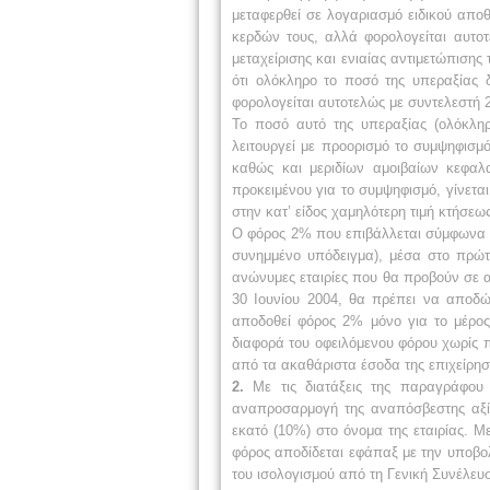
μεταφερθεί σε λογαριασμό ειδικού απο
κερδών τους, αλλά φορολογείται αυτο
μεταχείρισης και ενιαίας αντιμετώπιση
ότι ολόκληρο το ποσό της υπεραξίας 
φορολογείται αυτοτελώς με συντελεστή
Το ποσό αυτό της υπεραξίας (ολόκληρ
λειτουργεί με προορισμό το συμψηφισ
καθώς και μεριδίων αμοιβαίων κεφαλ
προκειμένου για το συμψηφισμό, γίνεται
στην κατ’ είδος χαμηλότερη τιμή κτήσεω
Ο φόρος 2% που επιβάλλεται σύμφωνα μ
συνημμένο υπόδειγμα), μέσα στο πρώτ
ανώνυμες εταιρίες που θα προβούν σε α
30 Ιουνίου 2004, θα πρέπει να αποδώ
αποδοθεί φόρος 2% μόνο για το μέρος 
διαφορά του οφειλόμενου φόρου χωρίς 
από τα ακαθάριστα έσοδα της επιχείρησ
2.
Με τις διατάξεις της παραγράφου 
αναπροσαρμογή της αναπόσβεστης αξία
εκατό (10%) στο όνομα της εταιρίας. 
φόρος αποδίδεται εφάπαξ με την υποβο
του ισολογισμού από τη Γενική Συνέλευ