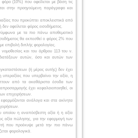
ο φόρο (10%) που οφείλεται με βάση τις
νται στην προηγούμενη παράγραφο και
αξίας που προκύπτει αποκλειστικά από
δεν οφείλεται φόρος εισοδήματος.
 σύμφωνα με τα πιο πάνω αποθεματικό
εισοδήματος θα εκπεσθεί ο φόρος 2% που
αμε επιβολή διπλής φορολογίας.
ς νομοθεσίας και του άρθρου 113 του ν.
 διατάξεων αυτών, όσο και αυτών των
εγκαταστάσεων (ή μέρος αυτής) δεν έχει
 υπεραξίας που υπερβαίνει την αξία, η
πίπτουν από τα ακαθάριστα έσοδα των
απροσαρμογής έχει κεφαλαιοποιηθεί, οι
των επιχειρήσεων.
 εφαρμόζονται ανάλογα και στα ακίνητα
χειρήσεων.
ου οποίου η αναπόσβεστη αξία ή η αξία
ως αξία πώλησης, για την εφαρμογή των
αυτή που προέκυψε μετά την πιο πάνω
εται φορολογικά.