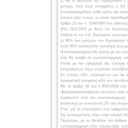
1.
Με τις διατάξεις της παραγράφου 1 τ
μετοχές τους είναι εισηγμένες ή όχι
αναπροσαρμόζουν κάθε χρόνο την αναπό
εύλογη αξία αυτών, η οποία προσδιορί
άρθρο 21 του ν. 3148/2003 και ειδικότ
(ΕΚ) 29.9.2003 με βάση τον Κανονισ
παρέχεται και στις θυγατρικές ανώνυμε
το 95% των μετοχών των θυγατρικών του
κατά 95% τουλάχιστον συνολικά από μια 
Η αναπροσαρμογή θα γίνεται με τον ισο
που θα προβεί σε αναπροσαρμογή, υπο
οποία με την εφαρμογή της εύλογης
επιχειρήσεων λόγω απώλειας αποσβέσ
Ως εύλογη αξία, προκειμένου για την 
πραγματική (αγοραία) αξία των ακινήτω
Με το άρθρο 28 του ν.3091/2002 είχ
ιδιοχρησιμοποιουμένων ακινήτων στην α
προέκυπτε από την αναπροσαρμογή δ
αυτοτελώς με συντελεστή 2% στο όνομα
Έτσι, για τις επιχειρήσεις που εφήρμοσ
της αντικειμενικής αξίας στην εύλογη α
Περαιτέρω, με τις διατάξεις του άρθρο
αναπροσαρμογή στην εύλογη αξία, ανεξ