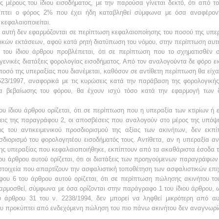
 μέρους του ίδιου εισοδήματος, με την παρούσα γίνεται δεκτό, ότι από τ
πίπτει ο φόρος 2% που έχει ήδη καταβληθεί σύμφωνα με όσα αναφέρο
 κεφαλαιοποιείται.
αυτή δεν εφαρμόζονται σε περίπτωση κεφαλαιοποίησης του ποσού της υπερ
ικών εκτάσεων, αφού κατά ρητή διατύπωση του νόμου, στην περίπτωση αυτή 
 του ίδιου άρθρου προβλέπεται, ότι σε περίπτωση που το σχηματισθέν
ς γενικές διατάξεις φορολογίας εισοδήματος. Από τον αναλογούντα δε φόρο 
ο ποσό της υπεραξίας που διανέμεται, καθόσον σε αντίθετη περίπτωση θα είχ
 2523/1997, αναφορικά με τις κυρώσεις κατά την παράβαση της φορολογική
ία βεβαίωσης του φόρου, θα έχουν ισχύ τόσο κατά την εφαρμογή των
ου ίδιου άρθρου ορίζεται, ότι σε περίπτωση που η υπεραξία των κτιρίων ή 
ξεις της παραγράφου 2, οι αποσβέσεις που αναλογούν στο μέρος της υπόψη
εις του αντικειμενικού προσδιορισμού της αξίας των ακινήτων, δεν εκ
σδιορισμό του φορολογητέου εισοδήματός τους. Αντίθετα, αν η υπεραξία αν
ης υπεραξίας που κεφαλαιοποιήθηκε, εκπίπτουν από τα ακαθάριστα έσοδα 
ου άρθρου αυτού ορίζεται, ότι οι διατάξεις των προηγούμενων παραγράφων
τοιχεία που απαρτίζουν την ασφαλιστική τοποθέτηση των ασφαλιστικών επι
άφου 6 του άρθρου αυτού ορίζεται, ότι σε περίπτωση πώλησης ακινήτου τ
αρμοσθεί, σύμφωνα με όσα ορίζονται στην παράγραφο 1 του ίδιου άρθρου, 
ου άρθρου 31 του ν. 2238/1994, δεν μπορεί να ληφθεί μικρότερη από 
 προκύπτει από ενδεχόμενη πώληση του πιο πάνω ακινήτου δεν αναγνωρίζ