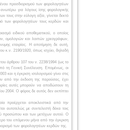
ιμένου προσδιορισμού των φορολογητέων
 ανωτέρω για λόγους ίσης φορολογικής
ν τους στην εύλογη αξία, γίνεται δεκτό
σμό των φορολογητέων τους κερδών και
ιασμό ειδικού αποθεματικού, ο οποίος
ών, ομολογιών και λοιπών χρεογράφων,
υμης εταιρίας. Η αποτίμηση δε αυτή,
του κ.ν. 2190/1920, όπως ισχύει, δηλαδή
ου άρθρου 107 του ν. 2238/1994 (ως το
πό τη Γενική Συνέλευση. Επομένως, οι
3 και η έγκριση ισολογισμού γίνει στις
ιν από την έκδοση της παρούσας, έχει
ταιρίες αυτές μπορούν να αποδώσουν τη
υ 2004. Ο φόρος δε αυτός δεν εκπίπτει
οία προέρχεται αποκλειστικά από την
αι αυτοτελώς με συντελεστή δέκα τοις
κού προσώπου και των μετόχων αυτού. Ο
ερο του επόμενου μήνα από την έγκριση
διορισμό των φορολογητέων κερδών της.