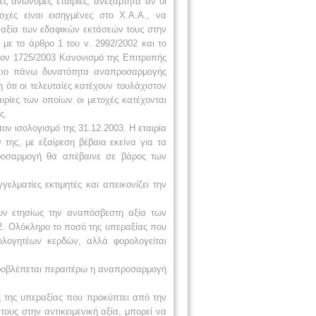
ές ανώνυμες εταιρίες, ανεξάρτητα αν οι
οχές είναι εισηγμένες στο Χ.Α.Α., να
 αξία των εδαφικών εκτάσεών τους στην
με το άρθρο 1 του ν. 2992/2002 και το
 τον 1725/2003 Κανονισμό της Επιτροπής
 πιο πάνω δυνατότητα αναπροσαρμογής
ότι οι τελευταίες κατέχουν τουλάχιστον
ιρίες των οποίων οι μετοχές κατέχονται
ς.
ν ισολογισμό της 31.12.2003. Η εταιρία
ης, με εξαίρεση βέβαια εκείνα για τα
ροσαρμογή θα απέβαινε σε βάρος των
λματίες εκτιμητές και απεικονίζει την
υν ετησίως την αναπόσβεστη αξία των
02. Ολόκληρο το ποσό της υπεραξίας που
λογητέων κερδών, αλλά φορολογείται
ύ προβλέπεται περαιτέρω η αναπροσαρμογή
ος της υπεραξίας που προκύπτει από την
υς στην αντικειμενική αξία, μπορεί να