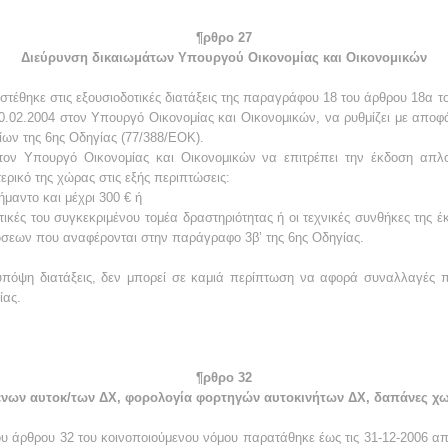
¶ρθρο 27
Διεύρυνση δικαιωμάτων Υπουργού Οικονομίας και Οικονομικών
στέθηκε στις εξουσιοδοτικές διατάξεις της παραγράφου 18 του άρθρου 18α το
0.02.2004 στον Υπουργό Οικονομίας και Οικονομικών, να ρυθμίζει με αποφ
ίων της 6ης Οδηγίας (77/388/ΕΟΚ).
στον Υπουργό Οικονομίας και Οικονομικών να επιτρέπει την έκδοση απλ
ρικό της χώρας στις εξής περιπτώσεις:
ήμαντο και μέχρι 300 € ή
κτικές του συγκεκριμένου τομέα δραστηριότητας ή οι τεχνικές συνθήκες της
σεων που αναφέρονται στην παράγραφο 3β’ της 6ης Οδηγίας.
υπόψη διατάξεις, δεν μπορεί σε καμιά περίπτωση να αφορά συναλλαγές
ίας.
¶ρθρο 32
νων αυτοκ/των ΔΧ, φορολογία φορτηγών αυτοκινήτων ΔΧ, δαπάνες χωρ
ου άρθρου 32 του κοινοποιούμενου νόμου παρατάθηκε έως τις 31-12-2006 απ