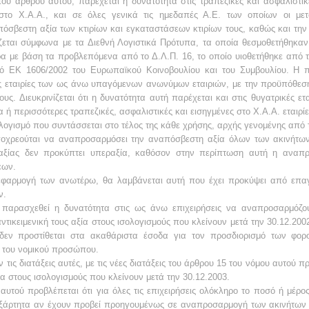
ου άρθρου αυτού, παρέχεται η δυνατότητα στις τραπεζικές και ασφαλιστικ
 στο Χ.Α.Α., και σε όλες γενικά τις ημεδαπές Α.Ε. των οποίων οι μετ
σβεστη αξία των κτιρίων και εγκαταστάσεων κτιρίων τους, καθώς και την
ζεται σύμφωνα με τα Διεθνή Λογιστικά Πρότυπα, τα οποία θεσμοθετήθηκαν 
ερα με βάση τα προβλεπόμενα από το Δ.Λ.Π. 16, το οποίο υιοθετήθηκε από
μό ΕΚ 1606/2002 του Ευρωπαϊκού Κοινοβουλίου και του Συμβουλίου. Η
ς εταιρίες των ως άνω υπαγόμενων ανωνύμων εταιριών, με την προϋπόθεση 
ς. Διευκρινίζεται ότι η δυνατότητα αυτή παρέχεται και στις θυγατρικές ετα
ή περισσότερες τραπεζικές, ασφαλιστικές και εισηγμένες στο Χ.Α.Α. εταιρίε
λογισμό που συντάσσεται στο τέλος της κάθε χρήσης, αρχής γενομένης από το
χρεούται να αναπροσαρμόσει την αναπόσβεστη αξία όλων των ακινήτων τ
 αξίας δεν προκύπτει υπεραξία, καθόσον στην περίπτωση αυτή η αναπ
εων.
εφαρμογή των ανωτέρω, θα λαμβάνεται αυτή που έχει προκύψει από επαγγε
ν.
ε παρασχεθεί η δυνατότητα στις ως άνω επιχειρήσεις να αναπροσαρμόζο
ντικειμενική τους αξία στους ισολογισμούς που κλείνουν μετά την 30.12.20
εν προστίθεται στα ακαθάριστα έσοδα για τον προσδιορισμό των φορο
 του νομικού προσώπου.
αν τις διατάξεις αυτές, με τις νέες διατάξεις του άρθρου 15 του νόμου αυτο
ξία στους ισολογισμούς που κλείνουν μετά την 30.12.2003.
υ αυτού προβλέπεται ότι για όλες τις επιχειρήσεις ολόκληρο το ποσό ή μέρ
άρτητα αν έχουν προβεί προηγουμένως σε αναπροσαρμογή των ακινήτων το