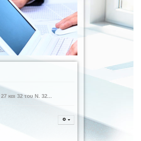
 και 32 του Ν. 32...