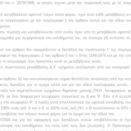
 του ν. 2579/1998, οι οποίες ίσχυαν μετά την παράτασή τους με τις παρ
υτό καταβάλλεται εφάπαξ πάγιο ποσό φόρου, πριν από κάθε μεταβίβαση αυτ
και συγκεκριμένα με την παράγραφο 1 του άρθρου αυτού για την άδεια κυ
ήματος.
ον πωλητή και καταβάλλονται από αυτόν πριν από τη μεταβίβαση εφάπαξ 
 αρμόδια για τη φορολογία του εισοδήματός του, σε τέσσερα (4) αντίτυπα τ
τού του άρθρου δεν εφαρμόζονται οι διατάξεις της περίπτωσης ζ’ της παραγ
δαφίων της παραγράφου 2 του άρθρου 5 του ν.δ/τος 1146/1976 και με την ε
 το υπερτίμημα που προκύπτει κατά τις μεταβιβάσεις αυτές.
ις περιπτώσεις μεταβίβασης Δ.Χ. οχήματος ανεξάρτητα από την κατηγορία τ
του άρθρου 32 του κοινοποιούμενου νόμου θεσπίζεται απαλλαγή από την κ
ενες διατάξεις για το όχημα αλλά και για την άδεια κυκλοφορίας αυτού
μεταξύ των εκμεταλλευτών οχημάτων δημόσιας χρήσης (ΤΑΧΙ, λεωφορείων, φο
 50% σε δύο διαφορετικά λεωφορεία τουριστικά τα Χ και Ψ. Εάν ο Α ανταλ
%) στο λεωφορείο Ψ, η πράξη αυτή απαλλάσσεται της εφάπαξ καταβολής το
 100% ενός ταξί Χ και ο Β το 100% ενός ταξί (Ψ), ο Β ανταλλάσσει το 50% τ
ταβολής του πάγιου ποσού φόρου για το όχημα και την άδεια του.
2004 και για την εφαρμογή των διατάξεων αυτών υποβάλλονται οι σχετ
ορολογία του εισοδήματος του ενός από τους δύο (πωλητές). Ο Προϊστάμε