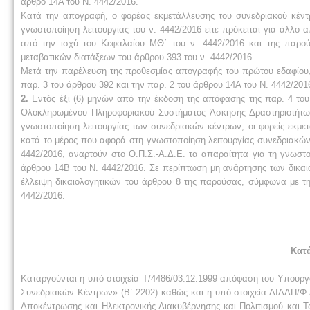
άρθρο 14Α του Ν. 4442/2016.
Κατά την απογραφή, ο φορέας εκμετάλλευσης του συνεδριακού κέντρο
γνωστοποίηση λειτουργίας του ν. 4442/2016 είτε πρόκειται για άλλο 
από την ισχύ του Κεφαλαίου ΜΘ΄ του ν. 4442/2016 και της παρούσ
μεταβατικών διατάξεων του άρθρου 393 του ν. 4442/2016 .
Μετά την παρέλευση της προθεσμίας απογραφής του πρώτου εδαφίου,
παρ. 3 του άρθρου 392 και την παρ. 2 του άρθρου 14Α του Ν. 4442/201
2.
Εντός έξι (6) μηνών από την έκδοση της απόφασης της παρ. 4 του 
Ολοκληρωμένου Πληροφοριακού Συστήματος Άσκησης Δραστηριοτήτων 
γνωστοποίηση λειτουργίας των συνεδριακών κέντρων, οι φορείς εκμε
κατά το μέρος που αφορά στη γνωστοποίηση λειτουργίας συνεδριακών
4442/2016, αναρτούν στο Ο.Π.Σ.-Α.Δ.Ε. τα απαραίτητα για τη γνωστ
άρθρου 14Β του Ν. 4442/2016. Σε περίπτωση μη ανάρτησης των δικαιο
έλλειψη δικαιολογητικών του άρθρου 8 της παρούσας, σύμφωνα με τη
4442/2016.
Κατ
Καταργούνται η υπό στοιχεία Τ/4486/03.12.1999 απόφαση του Υπουργο
Συνεδριακών Κέντρων» (Β΄ 2202) καθώς και η υπό στοιχεία ΔΙΑΔΠ/Φ
Αποκέντρωσης και Ηλεκτρονικής Διακυβέρνησης και Πολιτισμού και Τ