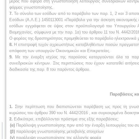
μέρος που αφορά στη γνωστοποίηση λειτουργίας συνεδριακών κέντρω
φόρμας γνωστοποίησης.
7.
Το σύνολο των εσόδων από το παράβολο των παρ. 1, 2 και 3 αποτε
Εσόδων (Α.Λ.Ε.) 1450113001 «Παράβολα για την άσκηση οικονομικής 
εσόδων εγγράφεται σε ύψος στον προϋπολογισμό του Υπουργείου Α
Βιομηχανίας, σύμφωνα με την παρ. 1α) του άρθρου 11 του Ν. 4442/2016
Ο φορέας της δραστηριότητας προμηθεύεται το παράβολο ηλεκτρονικά μ
8.
Η επιστροφή τυχόν αχρεωστήτως καταβληθέντων ποσών πραγματοποιε
απόφαση των υπουργών Οικονομικών και Επικρατείας.
9.
Με την έναρξη ισχύος της παρούσας καταργούνται όλα τα παράβ
συνεδριακών κέντρων. Στις περιπτώσεις που έχουν κατατεθεί αιτήσει
διαδικασία της παρ. 8 του παρόντος άρθρου.
Παραβάσεις κα
1.
Στην περίπτωση που διαπιστώνεται παράβαση ως προς τη γνωστ
κυρώσεις του άρθρου 390 του Ν. 4442/2016 , και συγκεκριμένα διοικητι
2.
Ειδικότερα, επιβάλλονται πρόστιμα στις εξής παραβάσεις:
(α)
Παράλειψη γνωστοποίησης πριν από την έναρξη λειτουργίας του συ
(β)
παράλειψη γνωστοποίησης μεταβολής στοιχείων
(γ)
παράλειψη γνωστοποίησης της αλλαγής φορέα