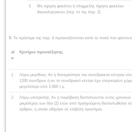
5
Μη τήρηση φακέλου ή πλημμελής τήρηση φακέλου
δικαιολογητικών (περ. στ της παρ. 2)
5.
Τα πρόστιμα της παρ. 4 προσαυξάνονται κατά τα ποσά που φαίνοντ
α/
Κριτήριο προσαύξησης
α
1
Λόγω μεγέθους: Αν η δυναμικότητα του συνεδριακού κέντρου είν
1200 συνέδρων ή αν το συνεδριακό κέντρο έχει στεγασμένο χώρο
μεγαλύτερο από 3.000 τ.μ.
2
Λόγω υποτροπής: Αν η παράβαση διαπιστώνεται εντός χρονικού 
μικρότερου των δύο (2) ετών από προηγούμενη διαπιστωθείσα 
άρθρου, η οποία οδήγησε σε επιβολή προστίμου