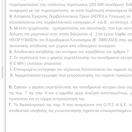
πυροπροστασίας στις υπόλοιπες περιπτώσεις (201-500 συνέδρων). Ειδ
αναφορικά με την πυροπροστασία, τα κατά περίπτωση απαιτούμενα δικα
4.
Απόφαση Έγκρισης Περιβαλλοντικών Όρων (ΑΕΠΟ) ή Υπαγωγή σε Πρ
κατατάσσονται στις περιβαλλοντικές κατηγορίες Α΄ και Β΄, αντίστοιχα, τ
5.
Μελέτη ηχομόνωσης - ηχοπροστασίας και ακουστικής, που έχει συντ
δήλωση του μηχανικού στην οποία δηλώνεται «[...] ότι έχουν ληφθεί
ΗΧΟΡΥΠΑΝΣΗ» του Κτιριοδομικού Κανονισμού (Β΄ 3985/2023) στην αρχ
ακουστικής απόδοσης των χώρων από ειδικευμένο συνεργείο.
6.
Αποδεικτικό καταβολής του αντιτίμου του παραβόλου του άρθρου 7.
7.
Σε περίπτωση που ο φορέας εκμετάλλευσης του συνεδριακού κέντρ
(Γ.Ε.ΜΗ.) επιπλέον απαιτείται:
Ι.
Επικυρωμένο αντίγραφο του ισχύοντος Καταστατικού του νομικού π
ΙΙ.
Νομιμοποιητικά έγγραφα περί εκπροσώπησης του νομικού προσώπ
Β.
Εφόσον ο φορέας εκμετάλλευσης του συνεδριακού κέντρου είναι νομ
της περ. 7 της παρ. Α και η αρμόδια αρχή αναζητά αυτεπαγγέλτως, 
προσώπου και τη νόμιμη εκπροσώπησή του.
Γ.
Τα δικαιολογητικά της παρ. Α που αναρτώνται στο Ο.Π.Σ.-Α.Δ.Ε. τ
αποδεικτικό υποβολής της γνωστοποίησης τηρούνται επικαιροποιημένα 