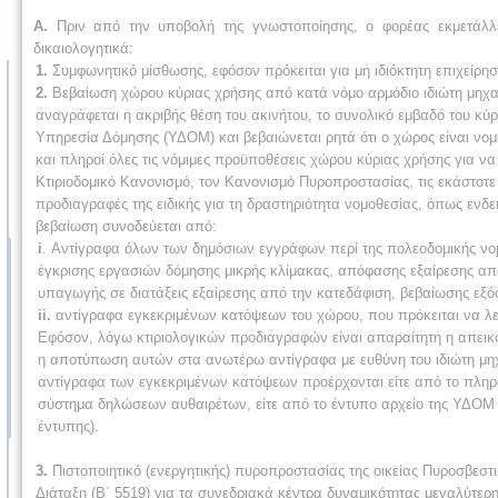
Α.
Πριν από την υποβολή της γνωστοποίησης, ο φορέας εκμετάλλε
δικαιολογητικά:
1.
Συμφωνητικό μίσθωσης, εφόσον πρόκειται για μη ιδιόκτητη επιχείρηση 
2.
Βεβαίωση χώρου κύριας χρήσης από κατά νόμο αρμόδιο ιδιώτη μηχαν
αναγράφεται η ακριβής θέση του ακινήτου, το συνολικό εμβαδό του κύ
Υπηρεσία Δόμησης (ΥΔΟΜ) και βεβαιώνεται ρητά ότι ο χώρος είναι νο
και πληροί όλες τις νόμιμες προϋποθέσεις χώρου κύριας χρήσης για να
Κτιριοδομικό Κανονισμό, τον Κανονισμό Πυροπροστασίας, τις εκάστοτε ισ
προδιαγραφές της ειδικής για τη δραστηριότητα νομοθεσίας, όπως ενδ
βεβαίωση συνοδεύεται από:
i
. Αντίγραφα όλων των δημόσιων εγγράφων περί της πολεοδομικής νομ
έγκρισης εργασιών δόμησης μικρής κλίμακας, απόφασης εξαίρεσης από
υπαγωγής σε διατάξεις εξαίρεσης από την κατεδάφιση, βεβαίωσης εξόφ
ii.
αντίγραφα εγκεκριμένων κατόψεων του χώρου, που πρόκειται να λει
Εφόσον, λόγω κτιριολογικών προδιαγραφών είναι απαραίτητη η απεικ
η αποτύπωση αυτών στα ανωτέρω αντίγραφα με ευθύνη του ιδιώτη μηχ
αντίγραφα των εγκεκριμένων κατόψεων προέρχονται είτε από το πληρ
σύστημα δηλώσεων αυθαιρέτων, είτε από το έντυπο αρχείο της ΥΔΟΜ αν
έντυπης).
3.
Πιστοποιητικό (ενεργητικής) πυροπροστασίας της οικείας Πυροσβεστ
Διάταξη (Β΄ 5519) για τα συνεδριακά κέντρα δυναμικότητας μεγαλύτερ