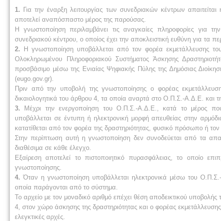
1.
Για την έναρξη λειτουργίας των συνεδριακών κέντρων απαιτείτα
αποτελεί αναπόσπαστο μέρος της παρούσας.
Η γνωστοποίηση περιλαμβάνει τις αναγκαίες πληροφορίες για τη
συνεδριακού κέντρου, ο οποίος έχει την αποκλειστική ευθύνη για τα πε
2.
Η γνωστοποίηση υποβάλλεται από τον φορέα εκμετάλλευσης του
Ολοκληρωμένου Πληροφοριακού Συστήματος Άσκησης Δραστηριοτήτ
προσβάσιμο μέσω της Ενιαίας Ψηφιακής Πύλης της Δημόσιας Διοίκησ
(eugo.gov.gr).
Πριν από την υποβολή της γνωστοποίησης ο φορέας εκμετάλλευση
δικαιολογητικά του άρθρου 4, τα οποία αναρτά στο Ο.Π.Σ.-Α.Δ.Ε. και τ
3.
Μέχρι την ενεργοποίηση του Ο.Π.Σ.-Α.Δ.Ε., κατά το μέρος πο
υποβάλλεται σε έντυπη ή ηλεκτρονική μορφή απευθείας στην αρμόδ
κατατίθεται από τον φορέα της δραστηριότητας, φυσικό πρόσωπο ή τ
Στην περίπτωση αυτή η γνωστοποίηση δεν συνοδεύεται από τα απαιτ
διαθέσιμα σε κάθε έλεγχο.
Εξαίρεση αποτελεί το πιστοποιητικό πυρασφάλειας, το οποίο επ
γνωστοποίησης.
4.
Όταν η γνωστοποίηση υποβάλλεται ηλεκτρονικά μέσω του Ο.Π.Σ.-
οποία παράγονται από το σύστημα.
Το αρχείο με τον μοναδικό αριθμό επέχει θέση αποδεικτικού υποβολής 
4, στον χώρο άσκησης της δραστηριότητας και ο φορέας εκμετάλλευσης τ
ελεγκτικές αρχές.