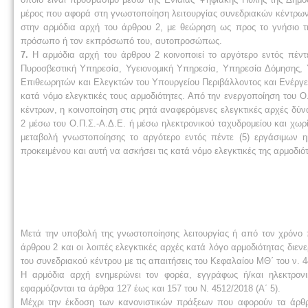
μέρος που αφορά στη γνωστοποίηση λειτουργίας συνεδριακών κέντρων
στην αρμόδια αρχή του άρθρου 2, με θεώρηση ως προς το γνήσιο τη
πρόσωπο ή τον εκπρόσωπό του, αυτοπροσώπως.
7.
Η αρμόδια αρχή του άρθρου 2 κοινοποιεί το αργότερο εντός πέντ
Πυροσβεστική Υπηρεσία, Υγειονομική Υπηρεσία, Υπηρεσία Δόμησης,
Επιθεωρητών και Ελεγκτών του Υπουργείου Περιβάλλοντος και Ενέργεια
κατά νόμο ελεγκτικές τους αρμοδιότητες. Από την ενεργοποίηση του 
κέντρων, η κοινοποίηση στις ρητά αναφερόμενες ελεγκτικές αρχές δύν
2 μέσω του Ο.Π.Σ.-Α.Δ.Ε. ή μέσω ηλεκτρονικού ταχυδρομείου και χωρί
μεταβολή γνωστοποίησης το αργότερο εντός πέντε (5) εργάσιμων 
προκειμένου και αυτή να ασκήσει τις κατά νόμο ελεγκτικές της αρμοδιότ
Μετά την υποβολή της γνωστοποίησης λειτουργίας ή από τον χρόνο 
άρθρου 2 και οι λοιπές ελεγκτικές αρχές κατά λόγο αρμοδιότητας δι
του συνεδριακού κέντρου με τις απαιτήσεις του Κεφαλαίου ΜΘ΄ του ν. 
Η αρμόδια αρχή ενημερώνει τον φορέα, εγγράφως ή/και ηλεκτρονι
εφαρμόζονται τα άρθρα 127 έως και 157 του Ν. 4512/2018 (Α΄ 5).
Μέχρι την έκδοση των κανονιστικών πράξεων που αφορούν τα άρθρα 