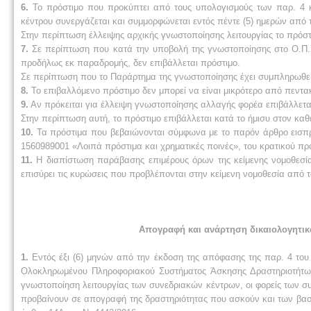
6.
Το πρόστιμο που προκύπτει από τους υπολογισμούς των παρ. 4 κ
κέντρου συνεργάζεται και συμμορφώνεται εντός πέντε (5) ημερών από 
Στην περίπτωση έλλειψης αρχικής γνωστοποίησης λειτουργίας το πρόστι
7.
Σε περίπτωση που κατά την υποβολή της γνωστοποίησης στο Ο.Π.Σ
προδήλως εκ παραδρομής, δεν επιβάλλεται πρόστιμο.
Σε περίπτωση που το Παράρτημα της γνωστοποίησης έχει συμπληρωθεί
8.
Το επιβαλλόμενο πρόστιμο δεν μπορεί να είναι μικρότερο από πεντακ
9.
Αν πρόκειται για έλλειψη γνωστοποίησης αλλαγής φορέα επιβάλλετα
Στην περίπτωση αυτή, το πρόστιμο επιβάλλεται κατά το ήμισυ στον καθ
10.
Τα πρόστιμα που βεβαιώνονται σύμφωνα με το παρόν άρθρο εισπρά
1560989001 «Λοιπά πρόστιμα και χρηματικές ποινές», του κρατικού π
11.
Η διαπίστωση παράβασης επιμέρους όρων της κείμενης νομοθεσίας
επισύρει τις κυρώσεις που προβλέπονται στην κείμενη νομοθεσία από τ
Απογραφή και ανάρτηση δικαιολογητικώ
1.
Εντός έξι (6) μηνών από την έκδοση της απόφασης της παρ. 4 του 
Ολοκληρωμένου Πληροφοριακού Συστήματος Άσκησης Δραστηριοτήτων 
γνωστοποίηση λειτουργίας των συνεδριακών κέντρων, οι φορείς των συ
προβαίνουν σε απογραφή της δραστηριότητας που ασκούν και των βασι