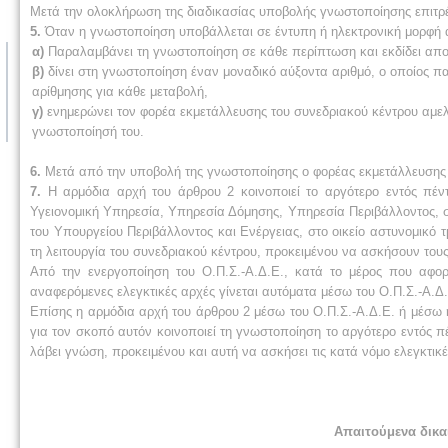
Μετά την ολοκλήρωση της διαδικασίας υποβολής γνωστοποίησης επιτρέ
5.
Όταν η γνωστοποίηση υποβάλλεται σε έντυπη ή ηλεκτρονική μορφή α
α)
Παραλαμβάνει τη γνωστοποίηση σε κάθε περίπτωση και εκδίδει απο
β)
δίνει στη γνωστοποίηση έναν μοναδικό αύξοντα αριθμό, ο οποίος π
αρίθμησης για κάθε μεταβολή,
γ)
ενημερώνει τον φορέα εκμετάλλευσης του συνεδριακού κέντρου αμελ
γνωστοποίησή του.
6.
Μετά από την υποβολή της γνωστοποίησης ο φορέας εκμετάλλευσης το
7.
Η αρμόδια αρχή του άρθρου 2 κοινοποιεί το αργότερο εντός πέ
Υγειονομική Υπηρεσία, Υπηρεσία Δόμησης, Υπηρεσία Περιβάλλοντος,
του Υπουργείου Περιβάλλοντος και Ενέργειας, στο οικείο αστυνομικό 
τη λειτουργία του συνεδριακού κέντρου, προκειμένου να ασκήσουν το
Από την ενεργοποίηση του Ο.Π.Σ.-Α.Δ.Ε., κατά το μέρος που αφορ
αναφερόμενες ελεγκτικές αρχές γίνεται αυτόματα μέσω του Ο.Π.Σ.-Α.Δ.Ε
Επίσης η αρμόδια αρχή του άρθρου 2 μέσω του Ο.Π.Σ.-Α.Δ.Ε. ή μέσω η
για τον σκοπό αυτόν κοινοποιεί τη γνωστοποίηση το αργότερο εντός π
λάβει γνώση, προκειμένου και αυτή να ασκήσει τις κατά νόμο ελεγκτικέ
Απαιτούμενα δικα