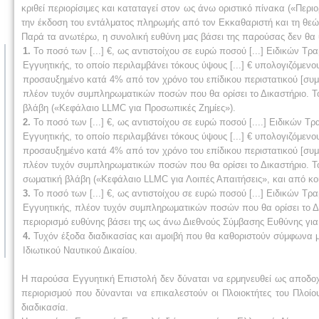
κριθεί περιορίσιμες και καταταγεί στον ως άνω οριστικό πίνακα («Περ
την έκδοση του εντάλματος πληρωμής από τον Εκκαθαριστή και τη θεώ
Παρά τα ανωτέρω, η συνολική ευθύνη μας βάσει της παρούσας δεν θα υ
1.
Το ποσό των [...] €, ως αντιστοίχου σε ευρώ ποσού [...] Ειδικών 
Εγγυητικής, το οποίο περιλαμβάνει τόκους ύψους [...] € υπολογιζόμε
προσαυξημένο κατά 4% από τον χρόνο του επίδικου περιστατικού [συμ
πλέον τυχόν συμπληρωματικών ποσών που θα ορίσει το Δικαστήριο. Τ
βλάβη («Κεφάλαιο LLMC για Προσωπικές Ζημίες»).
2.
Το ποσό των [...] €, ως αντιστοίχου σε ευρώ ποσού [....] Ειδικών 
Εγγυητικής, το οποίο περιλαμβάνει τόκους ύψους [...] € υπολογιζόμε
προσαυξημένο κατά 4% από τον χρόνο του επίδικου περιστατικού [συμ
πλέον τυχόν συμπληρωματικών ποσών που θα ορίσει το Δικαστήριο. Το
σωματική βλάβη («Κεφάλαιο LLMC για Λοιπές Απαιτήσεις», και από κο
3.
Το ποσό των [...] €, ως αντιστοίχου σε ευρώ ποσού [...] Ειδικών 
Εγγυητικής, πλέον τυχόν συμπληρωματικών ποσών που θα ορίσει το Δ
περιορισμό ευθύνης βάσει της ως άνω Διεθνούς Σύμβασης Ευθύνης γι
4.
Τυχόν έξοδα διαδικασίας και αμοιβή που θα καθοριστούν σύμφωνα με
Ιδιωτικού Ναυτικού Δικαίου.
Η παρούσα Εγγυητική Επιστολή δεν δύναται να ερμηνευθεί ως αποδοχή
περιορισμού που δύνανται να επικαλεστούν οι Πλοιοκτήτες του Πλ
διαδικασία.