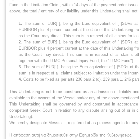
Fund in the Limitation Claim, within 14 days of the payment order issued
above, the total / entirety of our liability under this Undertaking shall no
1.
The sum of EUR[ ], being the Euro equivalent of [ ]SDRs at th
EURIBOR plus 4 percent current at the date of this Undertaking from
as the Court may direct. This sum is in respect of all claims for los
2
. The sum of EUR[ ], being the Euro equivalent of [ ]SDRs at t
EURIBOR plus 4 percent current at the date of this Undertaking from
as the Court may direct. This sum is in respect of all claims ot
together with the LLMC Personal Injury Fund, the "LLMC Fund").
3.
The sum of EUR[ ], being the Euro equivalent of [ ]SDRs at the
sum is in respect of all claims subject to limitation under the Inter
4.
Costs to be fixed as per arts 236 para 2 (d), 239 para 1, 246 pa
This Undertaking is not to be construed as an admission of liability and
available to the owners of the Vessel and/or any of the above-mentioned
This Undertaking shall be governed by and construed in accordance wi
competent Greek Court in relation to any dispute arising out of or in c
Undertaking).
We hereby designate Messrs. ., registered at as process agents for any 
Η απόφαση αυτή να δημοσιευθεί στην Εφημερίδα της Κυβερνήσεως.