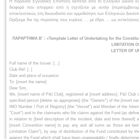
Η παρούσα Εγγυητική Επιστολή διέπεται από το Ελληνικό Δίκαιο κ
διαφορά που απορρέει από ή σχετίζεται με αυτήν (περιλαμβανομέ
αποκλειστικώς στη δικαιοδοσία και αρμοδιότητα των Ελληνικών Δικαστ
Ορίζουμε δια της παρούσης τους κυρίους ..., με έδρα..... ως αντικλήτο
ΠΑΡΑΡΤΗΜΑ Β΄ : «Template Letter of Undertaking for the Constitut
LIMITATION 
LETTER OF U
Full name of the Issuer: [...]
Club Ref: [..]
Date and place of issuance:
To: [insert the name]
Dear Sirs,
We, [insert name of P&I Club], registered at [insert address], P&I Clu
specified person [delete as appropriate] (the "Owners") of the [insert nam
IMO Number / Port of Registry] (the "Vessel") and Member of the Internat
"Court") and to the claimants who file claims against the Fund (as define
in relation to [brief description of the incident, date and time thereof]
[insert Convention name] to pay any and all sums as those are being 
Limitation Claim"), by way of distribution of the Fund constituted by t
against the Fund which shall have been unappealably / finally determined 