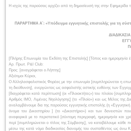
Η ισχύς της παρούσας αρχίζει από τη δημοσίευσή της στην Εφημερίδα 
ΠΑΡΑΡΤΗΜΑ Α΄: «Υπόδειγμα εγγυητικής επιστολής για τη σύστ
ΔΙΑΔΙΚΑΣΙ
ΕΓΓ
Πο
[Πλήρης Επωνυμία του Εκδότη της Επιστολής] [Τόπος και ημερομηνία 
Αρ. Πρωτ. P&I Club:
Προς: [αναγράφεται ο Λήπτης]
Αξιότιμοι Κύριοι,
Ο Αλληλασφαλιστικός Φορέας με την επωνυμία [συμπληρώνεται η επων
τη διεύθυνση], ενεργώντας ως ασφαλιστής αστικής ευθύνης των Εγγ
[διαγράφεται κατά περίπτωση] (οι «Πλοιοκτήτες») του πλοίου [συμπληρώ
Αριθμός IMO, Λιμένας Νηολόγησης] (το «Πλοίο») και ως Μέλος της Δ
αναλαμβάνουμε δια της παρούσας εγγυητικής επιστολής (η «Εγγυητική
όνομα του Δικαστηρίου ] (το «Δικαστήριο») και των δανειστών π
αναφορικά με το περιστατικό [σύντομη περιγραφή, ημερομηνία και χρό
περί [συμπληρώνεται ο τίτλος της Σύμβασης], να καταβάλουμε κάθε π
μέσω της κατά νόμο διαδικασίας διανομής του συσταθέντος ως άνω Κ