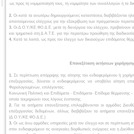
ως προς τη νομιμοποίησή τους, τη νομιμότητα των συναλλαγών ή τα δ
2.
Οι κατά τα ανωτέρω δημιουργούμενες καταστάσεις διαβιβάζονται ηλε
απαιτούμενους ελέγχους για την εξακρίβωση των πραγματικών περιστα
3.
Οι Δ.Ο.Υ./ΚΕ.ΦΟ.Δ.Ε. μετά τη διενέργεια του ελέγχου, προβαίνουν 
και τμηματικά στη Δ.Α.Τ.Ε. για την περαιτέρω προώθηση της διαδικασ
4.
Κατά τα λοιπά, ως προς τον έλεγχο των δικαιούχων επιδόματος θέρμα
Επανεξέταση αιτήσεων χορήγησης
1.
Σε περίπτωση απόρριψης της αίτησης του ενδιαφερόμενου ή χορήγ
επεξεργασίας, δύναται ο ενδιαφερόμενος να υποβάλει αίτηση ε
Φορολογουμένων, επιλέγοντας:
Κοινωνική Πολιτική και Επιδόματα - Επιδόματα- Επίδομα θέρμανσης 
οποία τεκμηριώνει τους λόγους ένστασης.
2.
Για τα αιτήματα επανεξέτασης επιλαμβάνονται οι αρμόδιες Διευθύ
επεξεργασίας δεδομένων, άλλως διαβιβάζουν τα αιτήματα επανεξέ
(Δ.Ο.Υ./ΚΕ.ΦΟ.Δ.Ε.)
3.
Οι ως άνω αρμόδιες υπηρεσίες μετά τον έλεγχο και σε περίπτωση α
στον ενδιαφερόμενο τις αναγκαίες διορθωτικές ενέργειες και η Διεύ