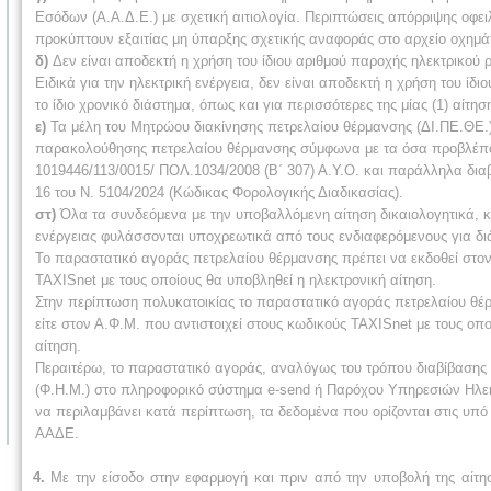
Εσόδων (Α.Α.Δ.Ε.) με σχετική αιτιολογία. Περιπτώσεις απόρριψης οφειλ
προκύπτουν εξαιτίας μη ύπαρξης σχετικής αναφοράς στο αρχείο οχημάτ
δ)
Δεν είναι αποδεκτή η χρήση του ίδιου αριθμού παροχής ηλεκτρικού ρ
Ειδικά για την ηλεκτρική ενέργεια, δεν είναι αποδεκτή η χρήση του ίδ
το ίδιο χρονικό διάστημα, όπως και για περισσότερες της μίας (1) αίτησ
ε)
Τα μέλη του Μητρώου διακίνησης πετρελαίου θέρμανσης (ΔΙ.ΠΕ.ΘΕ
παρακολούθησης πετρελαίου θέρμανσης σύμφωνα με τα όσα προβλέποντ
1019446/113/0015/ ΠΟΛ.1034/2008 (Β΄ 307) Α.Υ.Ο. και παράλληλα δια
16 του Ν. 5104/2024 (Κώδικας Φορολογικής Διαδικασίας).
στ)
Όλα τα συνδεόμενα με την υποβαλλόμενη αίτηση δικαιολογητικά, κ
ενέργειας φυλάσσονται υποχρεωτικά από τους ενδιαφερόμενους για διά
Το παραστατικό αγοράς πετρελαίου θέρμανσης πρέπει να εκδοθεί στον 
TAXISnet με τους οποίους θα υποβληθεί η ηλεκτρονική αίτηση.
Στην περίπτωση πολυκατοικίας το παραστατικό αγοράς πετρελαίου θέρμ
είτε στον Α.Φ.Μ. που αντιστοιχεί στους κωδικούς TAXISnet με τους οπο
αίτηση.
Περαιτέρω, το παραστατικό αγοράς, αναλόγως του τρόπου διαβίβασης
(Φ.Η.Μ.) στο πληροφορικό σύστημα e-send ή Παρόχου Υπηρεσιών Ηλ
να περιλαμβάνει κατά περίπτωση, τα δεδομένα που ορίζονται στις υπό σ
ΑΑΔΕ.
4.
Με την είσοδο στην εφαρμογή και πριν από την υποβολή της αίτησ