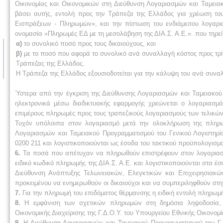
Οικονομίας και Οικονομικών στη Διεύθυνση Λογαριασμών και Ταμειακο
βάσει αυτής, εντολή προς την Τράπεζα της Ελλάδος για χρέωση το
Εισπράξεων - Πληρωμών», και την πίστωση του ενδιάμεσου λογαρ
ονομασία «Πληρωμές ΕΔ με τη μεσολάβηση της ΔΙΑ.Σ. Α.Ε.». που τηρεί
α)
το συνολικό ποσό προς τους δικαιούχους, και
β)
με το ποσό που αφορά το συνολικό ανά συναλλαγή κόστος προς τρίτο
Τράπεζας της Ελλάδος.
Η Τράπεζα της Ελλάδος εξουσιοδοτείται για την κάλυψη του ανά συναλ
Ύστερα από την έγκριση της Διεύθυνσης Λογαριασμών και Ταμειακού 
ηλεκτρονικά μέσω διαδικτυακής εφαρμογής χρεώνεται ο λογαριασμ
επιμέρους πληρωμές προς τους τραπεζικούς λογαριασμούς των τελικών
Τυχόν υπόλοιπα στον λογαριασμό μετά την ολοκλήρωση της πληρω
Λογαριασμών και Ταμειακού Προγραμματισμού του Γενικού Λογιστηρ
0200 211 και λογιστικοποιούνται ως έσοδα του τακτικού προϋπολογισμ
6.
Τα ποσά που απέτυχαν να πληρωθούν επιστρέφουν στον λογαριασμ
ειδικό κωδικό πληρωμής της ΔΙΑ.Σ. Α.Ε. και λογιστικοποιούνται στα έ
Διεύθυνση Ανάπτυξης Τελωνειακών, Ελεγκτικών και Επιχειρησιακών
προκειμένου να ενημερωθούν οι δικαιούχοι και να συμπεριληφθούν στ
7.
Για την πληρωμή του επιδόματος θέρμανσης η ειδική εντολή πληρω
8.
Η εμφάνιση των σχετικών πληρωμών στη δημόσια ληψοδοσία, π
Οικονομικής Διαχείρισης της Γ.Δ.Ο.Υ. του Υπουργείου Εθνικής Οικονομ
9.
Η Διεύθυνση Λογαριασμών και Ταμειακού Προγραμματισμού του Γ.Λ