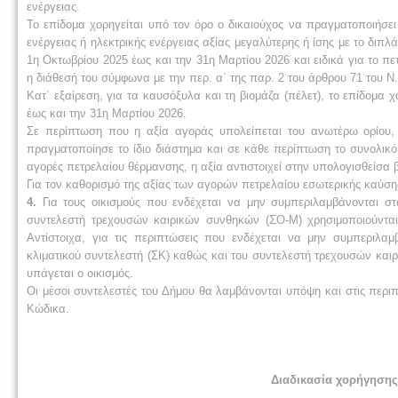
ενέργειας.
Το επίδομα χορηγείται υπό τον όρο ο δικαιούχος να πραγματοποιήσε
ενέργειας ή ηλεκτρικής ενέργειας αξίας μεγαλύτερης ή ίσης με το διπ
1η Οκτωβρίου 2025 έως και την 31η Μαρτίου 2026 και ειδικά για το π
η διάθεσή του σύμφωνα με την περ. α΄ της παρ. 2 του άρθρου 71 του Ν.
Κατ΄ εξαίρεση, για τα καυσόξυλα και τη βιομάζα (πέλετ), το επίδομα 
έως και την 31η Μαρτίου 2026.
Σε περίπτωση που η αξία αγοράς υπολείπεται του ανωτέρω ορίου, 
πραγματοποίησε το ίδιο διάστημα και σε κάθε περίπτωση το συνολικό
αγορές πετρελαίου θέρμανσης, η αξία αντιστοιχεί στην υπολογισθείσα 
Για τον καθορισμό της αξίας των αγορών πετρελαίου εσωτερικής καύσης
4.
Για τους οικισμούς που ενδέχεται να μην συμπεριλαμβάνονται σ
συντελεστή τρεχουσών καιρικών συνθηκών (ΣΟ-Μ) χρησιμοποιούνται 
Αντίστοιχα, για τις περιπτώσεις που ενδέχεται να μην συμπεριλα
κλιματικού συντελεστή (ΣΚ) καθώς και του συντελεστή τρεχουσών και
υπάγεται ο οικισμός.
Οι μέσοι συντελεστές του Δήμου θα λαμβάνονται υπόψη και στις περιπ
Κώδικα.
Διαδικασία χορήγησης