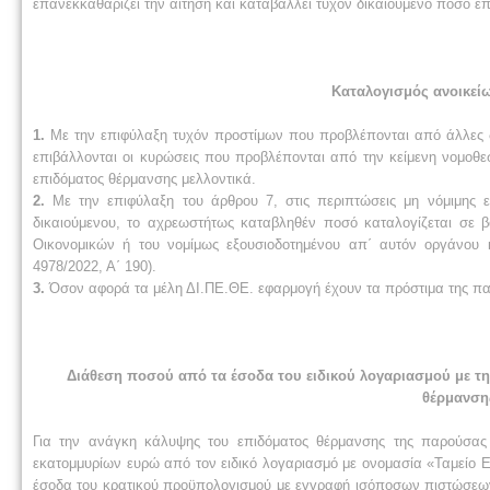
επανεκκαθαρίζει την αίτηση και καταβάλλει τυχόν δικαιούμενο ποσό επ
Καταλογισμός ανοικεί
1.
Με την επιφύλαξη τυχόν προστίμων που προβλέπονται από άλλες δ
επιβάλλονται οι κυρώσεις που προβλέπονται από την κείμενη νομοθ
επιδόματος θέρμανσης μελλοντικά.
2.
Με την επιφύλαξη του άρθρου 7, στις περιπτώσεις μη νόμιμης 
δικαιούμενου, το αχρεωστήτως καταβληθέν ποσό καταλογίζεται σε 
Οικονομικών ή του νομίμως εξουσιοδοτημένου απ΄ αυτόν οργάνου κ
4978/2022, Α΄ 190).
3.
Όσον αφορά τα μέλη ΔΙ.ΠΕ.ΘΕ. εφαρμογή έχουν τα πρόστιμα της παρ.
Διάθεση ποσού από τα έσοδα του ειδικού λογαριασμού με τ
θέρμανση
Για την ανάγκη κάλυψης του επιδόματος θέρμανσης της παρούσας 
εκατομμυρίων ευρώ από τον ειδικό λογαριασμό με ονομασία «Ταμείο 
έσοδα του κρατικού προϋπολογισμού με εγγραφή ισόποσων πιστώσεω