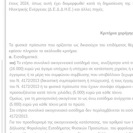
έτους 2024, όπως αυτή έχει διαμορφωθεί κατά τη δημοσίευση της 
Ηλεκτρικής Ενέργειας (Δ.Ε.Δ.Δ.Η.Ε.) και άλλες πηγές.
Κριτήρια χορήγη
Τα φυσικά πρόσωπα που ορίζονται ως δικαιούχοι του επιδόματος θέ
εφόσον πληρούν τα ακόλουθα κριτήρια:
α.
Εισοδηματικά:
αα)
Το ετήσιο συνολικό οικογενειακό εισόδημά τους, ανεξάρτητα από τ
(16.000) ευρώ για άγαμο υπόχρεο ή υπόχρεο σε κατάσταση χηρείας ή εν
έγγαμους ή τα μέρη του συμφώνου συμβίωσης που υποβάλλουν ξεχωριστ
του Ν. 4172/2013 (δικαστική συμπαράσταση ή πτώχευση), ή τους έγγα
του Ν. 4172/2013 ή τα φυσικά πρόσωπα που έχουν συνάψει σύμφωνο σ
προσαυξάνεται κατά πέντε χιλιάδες (5.000) ευρώ για κάθε τέκνο.
Ομοίως, για τη μονογονεϊκή οικογένεια το ως άνω εισόδημα ανέρχεται έ
(5.000) ευρώ για κάθε τέκνο μετά το πρώτο.
Στο ετήσιο συνολικό οικογενειακό εισόδημα δεν περιλαμβάνεται το εισ
4172/2013.
Για τον προσδιορισμό της οικογενειακής κατάστασης, του αριθμού των 
Δήλωσης Φορολογίας Εισοδήματος Φυσικών Προσώπων, του φορολογικο