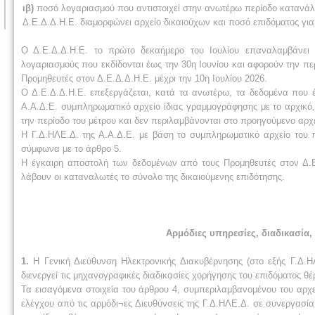
ιβ)
ποσό λογαριασμού που αντιστοιχεί στην ανωτέρω περίοδο κατανάλω
Δ.Ε.Δ.Δ.Η.Ε. διαμορφώνει αρχείο δικαιούχων και ποσό επιδόματος για
Ο Δ.Ε.Δ.Δ.Η.Ε. το πρώτο δεκαήμερο του Ιουλίου επαναλαμβάνει 
λογαριασμούς που εκδίδονται έως την 30η Ιουνίου και αφορούν την περ
Προμηθευτές στον Δ.Ε.Δ.Δ.Η.Ε. μέχρι την 10η Ιουλίου 2026.
Ο Δ.Ε.Δ.Δ.Η.Ε. επεξεργάζεται, κατά τα ανωτέρω, τα δεδομένα που έ
Α.Α.Δ.Ε. συμπληρωματικό αρχείο ίδιας γραμμογράφησης με το αρχικ
την περίοδο του μέτρου και δεν περιλαμβάνονται στο προηγούμενο αρχε
Η Γ.Δ.ΗΛΕ.Δ. της Α.Α.Δ.Ε. με βάση το συμπληρωματικό αρχείο του 
σύμφωνα με το άρθρο 5.
Η έγκαιρη αποστολή των δεδομένων από τους Προμηθευτές στον Δ.Ε
λάβουν οι καταναλωτές το σύνολο της δικαιούμενης επιδότησης.
Αρμόδιες υπηρεσίες, διαδικασία
1.
Η Γενική Διεύθυνση Ηλεκτρονικής Διακυβέρνησης (στο εξής Γ.Δ.Η
διενεργεί τις μηχανογραφικές διαδικασίες χορήγησης του επιδόματος 
Τα εισαγόμενα στοιχεία του άρθρου 4, συμπεριλαμβανομένου του αρχε
ελέγχου από τις αρμόδι¬ες Διευθύνσεις της Γ.Δ.ΗΛΕ.Δ. σε συνεργασία 