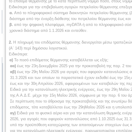
το επίδομα θέρμανσης με το κατά περίπτωση νόμιμο ποσό, στους νόμιμο
Ειδικότερα για την επιβεβαίωση αγορών πετρελαίου θέρμανσης επεξεργ
α.
Από το πληροφοριακό σύστημα διακινητών πετρελαίου θέρμανσης (Δ
διάστημα από την έναρξη διάθεσης του πετρελαίου θέρμανσης έως και 
β.
από την ψηφιακή πλατφόρμα, myDATA ή από το πληροφοριακό σύστη
χρονικό διάστημα από 1.1.2026 και εντεύθεν.
2.
Η πληρωμή του επιδόματος θέρμανσης διενεργείται μέσω τραπεζικών
(Α΄ 143) περί δημόσιου λογιστικού.
Ειδικότερα:
α)
Το ποσό επιδόματος θέρμανσης καταβάλλεται ως εξής:
αα)
έως την 23η Δεκεμβρίου 2025 για την προκαταβολή της παρ. 2 του
αβ)
έως την 29η Μαΐου 2026 για αγορές που αφορούν καταναλώσεις από
31.3.2026 και των οποίων τα παραστατικά έχουν εκδοθεί έως την 15
έως και την 30η Απριλίου 2026, αφαιρουμένων των καταβολών της περ
Ειδικά για την κατανάλωση ηλεκτρικής ενέργειας, έως την 29η Μαΐου
της Α.Α.Δ.Ε. μέχρι την 15η Μαΐου 2026, σύμφωνα με την παρ. 6 του 
Σε περίπτωση που το άθροισμα της προκαταβολής και της ανωτέρω δόσ
επιδόματος, τότε καταβάλλεται έως την 29ηΜαΐου 2026 και η υπολειπ
αγ)
Ειδικά για το φυσικό αέριο και για την κατανάλωση θερμικής ενέ
2026, για αγορές που αφορούν καταναλώσεις από 1.10.2025 έως 31.3.
υπό την προϋπόθεση καταχώρισης των απαιτούμενων στοιχείων έως κα
για την κατανάλωση ηλεκτρικής ενέργειας, πραγματοποιείται επιπλέο