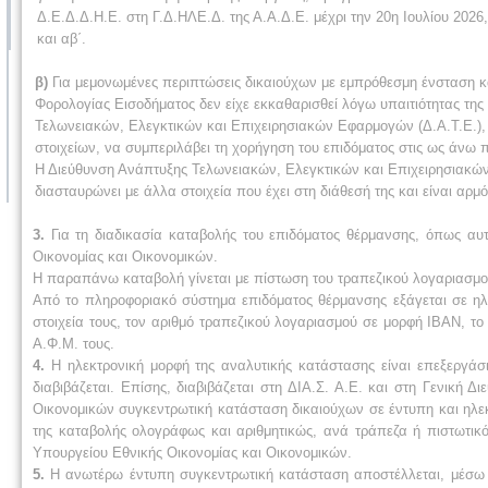
Δ.Ε.Δ.Δ.Η.Ε. στη Γ.Δ.ΗΛΕ.Δ. της Α.Α.Δ.Ε. μέχρι την 20η Ιουλίου 20
και αβ΄.
β)
Για μεμονωμένες περιπτώσεις δικαιούχων με εμπρόθεσμη ένσταση 
Φορολογίας Εισοδήματος δεν είχε εκκαθαρισθεί λόγω υπαιτιότητας της
Τελωνειακών, Ελεγκτικών και Επιχειρησιακών Εφαρμογών (Δ.Α.Τ.Ε.),
στοιχείων, να συμπεριλάβει τη χορήγηση του επιδόματος στις ως άνω 
Η Διεύθυνση Ανάπτυξης Τελωνειακών, Ελεγκτικών και Επιχειρησιακών 
διασταυρώνει με άλλα στοιχεία που έχει στη διάθεσή της και είναι αρμ
3.
Για τη διαδικασία καταβολής του επιδόματος θέρμανσης, όπως αυ
Οικονομίας και Οικονομικών.
Η παραπάνω καταβολή γίνεται με πίστωση του τραπεζικού λογαριασμού
Από το πληροφοριακό σύστημα επιδόματος θέρμανσης εξάγεται σε ηλ
στοιχεία τους, τον αριθμό τραπεζικού λογαριασμού σε μορφή ΙΒΑΝ, το 
Α.Φ.Μ. τους.
4.
Η ηλεκτρονική μορφή της αναλυτικής κατάστασης είναι επεξεργάσι
διαβιβάζεται. Επίσης, διαβιβάζεται στη ΔΙΑ.Σ. Α.Ε. και στη Γενική 
Οικονομικών συγκεντρωτική κατάσταση δικαιούχων σε έντυπη και ηλεκ
της καταβολής ολογράφως και αριθμητικώς, ανά τράπεζα ή πιστωτικό
Υπουργείου Εθνικής Οικονομίας και Οικονομικών.
5.
Η ανωτέρω έντυπη συγκεντρωτική κατάσταση αποστέλλεται, μέσω τ