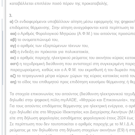
καταβάλλεται επιπλέον ποσό πέραν της προκαταβολής.
3.
α)
Οι ενδιαφερόμενοι υποβάλλουν αίτηση μέσω εφαρμογής της ψηφιακ
επιδόματος θέρμανσης. Στην αίτηση αναγράφονται κατά περίπτωση τα 
αα)
ο Αριθμός Φορολογικού Μητρώου (Α.Φ.Μ.) του αιτούντος προσώπ
αβ)
το ονοματεπώνυμό του,
αγ)
ο αριθμός των εξαρτώμενων τέκνων του,
αδ)
η ένδειξη αν πρόκειται για πολυκατοικία,
αε)
ο αριθμός παροχής ηλεκτρικού ρεύματος του ακινήτου κύριας κατοι
αστ)
η ταχυδρομική διεύθυνση που αντιστοιχεί στη συγκεκριμένη παροχή
παραχωρούμενη, καθώς και ο Α.Φ.Μ. του εκμισθωτή ή του δωρεάν π
αζ)
τα τετραγωνικά μέτρα κύριων χώρων της κύριας κατοικίας κατά τον
αη)
το είδος του επιθυμητού προς επιδότηση καυσίμου θέρμανσης ή θερ
Τα στοιχεία επικοινωνίας του αιτούντος (διεύθυνση ηλεκτρονικού ταχυ
δηλωθεί στην ψηφιακή πύλη myAADE, «Μητρώο και Επικοινωνία», της
Για τους αιτούντες επιδόματος θέρμανσης για ηλεκτρική ενέργεια, ο αρ
έχει δηλωθεί είτε στο Μητρώο Ιδιοκτησίας και Διαχείρισης Ακινήτων (Μ
είτε στη δήλωση φορολογίας εισοδήματος φορολογικού έτους 2024 έως 
Σε περίπτωση που δεν ταυτοποιείται ο αριθμός παροχής με το Μ.Ι.Δ.Α
ρεύματος με τον δηλωθέντα στη δήλωση στοιχείων ακινήτων (Ε9) ή στ