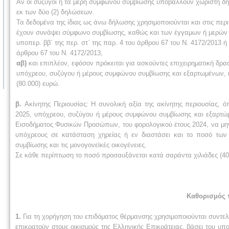
Αν οι σύζυγοι ή τα μέρη συμφώνου συμβίωσης υποβάλλουν χωριστή δήλ
εκ των δύο (2) δηλώσεων.
Τα δεδομένα της ίδιας ως άνω δήλωσης χρησιμοποιούνται και στις π
έχουν συνάψει σύμφωνο συμβίωσης, καθώς και των έγγαμων ή μερών
υποπερ. ββ΄ της περ. στ΄ της παρ. 4 του άρθρου 67 του Ν. 4172/2013 
άρθρου 67 του Ν. 4172/2013,
αβ)
και επιπλέον, εφόσον πρόκειται για ασκούντες επιχειρηματική δρα
υπόχρεου, συζύγου ή μέρους συμφώνου συμβίωσης και εξαρτωμένων, κ
(80.000) ευρώ.
β.
Ακίνητης Περιουσίας: Η συνολική αξία της ακίνητης περιουσίας, 
2025, υπόχρεου, συζύγου ή μέρους συμφώνου συμβίωσης και εξαρτώ
Εισοδήματος Φυσικών Προσώπων, του φορολογικού έτους 2024, να μην 
υπόχρεους σε κατάσταση χηρείας ή εν διαστάσει και το ποσό των
συμβίωσης και τις μονογονεϊκές οικογένειες.
Σε κάθε περίπτωση το ποσό προσαυξάνεται κατά σαράντα χιλιάδες (40
Καθορισμός 
1.
Για τη χορήγηση του επιδόματος θέρμανσης χρησιμοποιούνται συντελε
επικρατούν στους οικισμούς της Ελληνικής Επικράτειας, βάσει του υπ