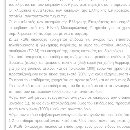
του κλίματος και των καιρικών συνθηκών μιας περιοχής και επομένως 
Οι κλιματικοί συντελεστές των οικισμών της Ελληνικής Επικράτει
αποτελεί αναπόσπαστο τμήμα της.
Οι συντελεστές των οικισμών της Ελληνικής Επικράτειας που εκφράζ
εκτιμηθούν από την Εθνική Μετεωρολογική Υπηρεσία για το χρο
συμπληρωματικό παράρτημα με νέα απόφαση.
2.
Σε κάθε δικαιούχο χορηγείται επίδομα για αγορές των επιδοτ
τηλεθέρμανσης ή ηλεκτρικής ενέργειας, το ύψος του οποίου υπολογί
συνθηκών (ΣΟ-Μ) του οικισμού της κύριας κατοικίας του δικαιούχου.
Το ποσό αναφοράς του επιδόματος ανέρχεται σε τριακόσια ογδόντα (38
βιομάζας (πέλετ), σε τριακόσια πενήντα (350) ευρώ για χρήση θερμική
για χρήση φυσικού αερίου, και σε τριακόσια (300) ευρώ για χρήση π
προσαυξανόμενο κατά είκοσι τοις εκατό (20%) για κάθε εξαρτώμενο τέκ
Το ποσό του επιδόματος χορηγείται σε προκαταβολή και σε επόμενες δ
Το συνολικό ποσό του επιδόματος που θα προκόψει κατά τα ανωτέρω δ
το ποσό των οκτακοσίων (800) ευρώ κατ΄ ανώτατο όριο.
Λόγω των αυξημένων ενεργειακών αναγκών σε οικισμούς των οποίων 
μονάδας (1), το ως άνω υπολογιζόμενο ύψος του επιδόματος, προσαυξά
ποσό των χιλίων (1000) ευρώ κατ΄ ανώτατο όριο.
Λόγω των ακόμα υψηλότερων ενεργειακών αναγκών σε οικισμούς όπου 
1,2 το επίδομα προσαυξάνεται κατά επιπλέον είκοσι πέντε τοις εκατό (
3.
Κάθε δικαιούχος δικαιούται επιδότησης ενός μόνο είδους καυσί