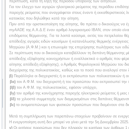
περίπτωση, κατά τη λήξη της περιόδου υποβολής των αιτήσεων.
Για τον έλεγχο των αγορών ηλεκτρικού ρεύματος της περιόδου επιδότη
παροχής ρεύματος που αναγράφεται στους έναντι ή εκκαθαριστικούς λο
κατοικίας που δηλώθηκε κατά την αίτηση.
Πριν από την οριστικοποίηση της αίτησης, θα πρέπει ο δικαιούχος ν
myAADE της Α.Α.Δ.Ε έναν αριθμό λογαριασμού ΙΒΑΝ, στον οποίο είναι 
επιδόματος θέρμανσης. Για τα λοιπά καύσιμα, εκτός του πετρελαίου θέ
απόδειξης αγοράς ειδών καυσίμων ή κατανάλωσης θερμικής ενέργειας
Μητρώου (Α.Φ.Μ.) και η επωνυμία της επιχείρησης πωλήτριας των ειδώ
Σε περίπτωση που οι δικαιούχοι καταβάλλουν τη δαπάνη θέρμανσης μέ
απόδειξης εξόφλησης κοινοχρήστων ή εναλλακτικά ο αριθμός που φέρει
αίτησης απόδειξη εξόφλησης), ο Αριθμός Φορολογικού Μητρώου του δια
διαχείρισης της πολυκατοικίας, καθώς και το ποσό που αναλογεί στον 
β)
Παράλληλα οι διαχειριστές ή οι εκπρόσωποι των πολυκατοικιών ή οι
βα)
τον Α.Φ.Μ. του διαχειριστή ή του προσώπου που εκπροσωπεί την πο
ββ)
τον Α.Φ.Μ. της πολυκατοικίας, εφόσον υπάρχει,
βγ)
τον αριθμό της κοινόχρηστης παροχής ηλεκτρικού ρεύματος ή μιας 
βδ)
τα χιλιοστά συμμετοχής των διαμερισμάτων στις δαπάνες θέρμανσ
βε)
το ονοματεπώνυμο των φυσικών προσώπων που διαμένουν στα διαμ
Μετά τη συμπλήρωση των παραπάνω στοιχείων προβαίνουν σε ενεργο
Η ενεργοποίηση αυτή δεν μπορεί να γίνει μετά την 5η Δεκεμβρίου 2025
γ)
Οι αιτήσεις προσώπων που δεν πληρούν τα κριτήρια των άρθρων 1 