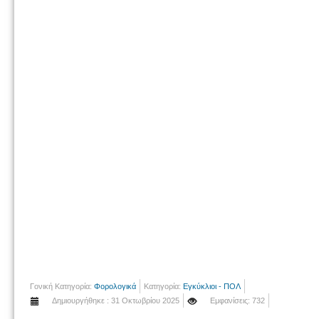
Γονική Κατηγορία:
Φορολογικά
Κατηγορία:
Εγκύκλιοι - ΠΟΛ
Δημιουργήθηκε : 31 Οκτωβρίου 2025
Εμφανίσεις: 732