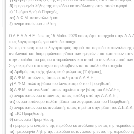
δ)
ημερομηνία λήξης της περιόδου κατανάλωσης στην οποία αφορά,
ε)
11ψήφιο Αριθμό Παροχής,
στ)
Α.Φ.Μ. καταναλωτή και
ζ)
ονοματεπώνυμο πελάτη.
Ο Δ.Ε.Δ.Δ.Η.Ε. έως τις 15 Μαΐου 2026 επιστρέφει το αρχείο στην Α.
τους λογαριασμούς για κάθε δικαιούχο.
Σε περίπτωση που ο λογαριασμός αφορά σε περίοδο κατανάλωσης εκ
αναλογικά και διαμορφώνεται βάσει των ημερών που εμπίπτουν στην 
στην περίοδο του μέτρου απομειώνουν και αυτοί το συνολικό ποσό τω
Συγκεκριμένα στο αρχείο περιλαμβάνονται τα ακόλουθα στοιχεία:
α)
Αριθμός παροχής ηλεκτρικού ρεύματος (11ψήφιος),
β)
Α.Φ.Μ. αιτούντος, όπως εστάλη από Α.Α.Δ.Ε.,
γ)
Α.Φ.Μ. πελάτη βάσει του λογαριασμού του Προμηθευτή,
δ)
Α.Φ.Μ. καταναλωτή, όπως τηρείται στην βάση του ΔΕΔΔΗΕ,
ε)
ονοματεπώνυμο αιτούντος, όπως εστάλη από την Α.Α.Δ.Ε.,
στ)
ονοματεπώνυμο πελάτη βάσει του λογαριασμού του Προμηθευτή,
ζ)
ονοματεπώνυμο καταναλωτή, όπως τηρείται στην βάση του Δ.Ε.Δ.Δ.
η)
EIC Προμηθευτή,
θ)
επωνυμία Προμηθευτή,
ι)
ημερομηνία έναρξης της περιόδου κατανάλωσης εντός της περιόδου 
ια)
ημερομηνία λήξης της περιόδου κατανάλωσης εντός της περιόδου ε