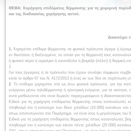
ΘΕΜΑ: Χορήγηση επιδόματος θέρμανσης για τη χειμερινή περίοδ
και της διαδικασίας χορήγησης αυτού.
Δικαιούχοι 
1.
Χορηγείται επίδομα θέρμανσης σε φυσικά πρόσωπα άγαμα ή έγγαμ
εν διαστάσει ή διαζευγμένα, τα οποία για τη θέρμανσή τους καταναλώ
ή φυσικό αέριο ή υγραέριο ή καυσόξυλα ή βιομάζα (πέλετ) ή θερμική ε
2.
Για τους έγγαμους ή τα πρόσωπα που έχουν συνάψει σύμφωνο συμβίωσ
κατά το άρθρο 67 του Ν. 4172/2013 ή ένας εκ των δύο σε περίπτωση 
2
. Το επίδομα χορηγείται στα ως άνω φυσικά πρόσωπα, για την κα
ενέργειας μέσω τηλεθέρμανσης ή ηλεκτρική ενέργεια, για τα ακίνητα, 
αυτά μισθώνονται είτε είναι δωρεάν παραχωρούμενα ή ιδιοκατοικούνται
Ειδικά για τη χορήγηση επιδόματος θέρμανσης στους καταναλωτές κα
πληθυσμό ίσο ή κατώτερο των δέκα χιλιάδων (10.000) κατοίκων και ο
όπως αποτυπώνεται στο Παράρτημα, να είναι ίσος ή μεγαλύτερος του 0
Ειδικά για τη χορήγηση επιδόματος θέρμανσης στους καταναλωτές βιομ
πληθυσμό ίσο ή κατώτερο των είκοσι πέντε χιλιάδων (25.000) κατοίκω
(ΣΚ), όπως αποτυπώνεται στο Παράρτημα, να είναι ίσος ή μεγαλύτερ