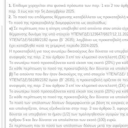
1.
Επίδομα χορηγείται στα φυσικά πρόσωπα των παρ. 1 και 2 του άρθ
παρ. 3 έως και την 5η Δεκεμβρίου 2025.
2.
Το ποσό του επιδόματος θέρμανσης καταβάλλεται ως προκαταβολή κα
Το ποσό της προκαταβολής διαμορφώνεται ως ακολούθως:
α)
Σε περίπτωση που η αίτηση υποβληθεί από αιτούντα στον οποίο είχε
θέρμανσης δυνάμει της υπό στοιχεία ΥΠΕΝ/ΓΔΕ/123647/6827/12.11.202
ΥΠΕΝ/ΓΔΕ/56188/2182 όμοια (Β΄ 2635), λαμβάνει ως προκαταβολή επιδ
έχει καταβληθεί κατά τη χειμερινή περίοδο 2024-2025.
Η προκαταβολή για τους ανωτέρω δικαιούχους δεν δύναται να υπερβαίν
αναφοράς της παρ. 2 του άρθρου 3 επί τον κλιματικό συντελεστή (ΣΚ) το
Το ανωτέρω ποσό προσαυξάνεται κατά είκοσι τοις εκατό (20%) για κάθ
Σε κάθε περίπτωση το ποσό της προκαταβολής δεν δύναται να υπολείπ
β)
Για αιτούντα που δεν ήταν δικαιούχος της υπό στοιχεία ΥΠΕΝ/ΓΔΕ/ 
ΥΠΕΝ/ΓΔΕ/56188/2182 όμοια (Β΄ 2635), η προκαταβολή ορίζεται σε πε
αναφοράς της παρ. 2 του άρθρου 3 επί τον κλιματικό συντελεστή (ΣΚ) το
Το ανωτέρω ποσό προσαυξάνεται κατά είκοσι τοις εκατό (20%) για κάθ
Σε κάθε περίπτωση το ποσό της προκαταβολής δεν δύναται να υπολείπ
Το ποσό των υπόλοιπων δόσεων διαμορφώνεται με βάση τις καιρικές σ
και υπολογίζεται, όπως εξειδικεύεται στην παρ. 2 του άρθρου 3, αφα
δύναται να υπερβαίνει το ήμισυ (1/2) των τιμολογηθεισών αγορών της
άρθρου 5 και δεν δύναται να υπολείπεται των εκατό (100) ευρώ.
Σε περίπτωση που το ποσό των υπόλοιπων δόσεων μετά την αφαίρεση τη