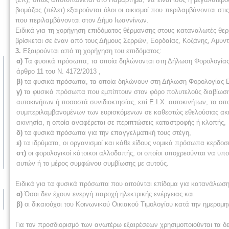
βιομάζας (πέλετ) εξαιρούνται όλοι οι οικισμοί που περιλαμβάνονται στ
που περιλαμβάνονται στον Δήμο Ιωαννίνων.
Ειδικά για τη χορήγηση επιδόματος θέρμανσης στους καταναλωτές θερ
βρίσκεται σε έναν από τους Δήμους Σερρών, Εορδαίας, Κοζάνης, Αμυν
3.
Εξαιρούνται από τη χορήγηση του επιδόματος:
α)
Τα φυσικά πρόσωπα, τα οποία δηλώνονται στη Δήλωση Φορολογίας
άρθρο 11 του Ν. 4172/2013 ,
β)
τα φυσικά πρόσωπα, τα οποία δηλώνουν στη Δήλωση Φορολογίας Ε
γ)
τα φυσικά πρόσωπα που εμπίπτουν στον φόρο πολυτελούς διαβίωσης
αυτοκινήτων ή ποσοστά συνιδιοκτησίας, επί Ε.Ι.Χ. αυτοκινήτων, τα οπ
συμπεριλαμβανομένων των ευρισκόμενων σε καθεστώς εθελούσιας ακιν
ακινησία, η οποία αναφέρεται σε περιπτώσεις καταστροφής ή κλοπής,
δ)
τα φυσικά πρόσωπα για την επαγγελματική τους στέγη,
ε)
τα ιδρύματα, οι οργανισμοί και κάθε είδους νομικά πρόσωπα κερδοσ
στ)
οι φορολογικοί κάτοικοι αλλοδαπής, οι οποίοι υποχρεούνται να υ
αυτών ή το μέρος συμφώνου συμβίωσης με αυτούς.
Ειδικά για τα φυσικά πρόσωπα που αιτούνται επίδομα για κατανάλωση 
α)
Όσοι δεν έχουν ενεργή παροχή ηλεκτρικής ενέργειας και
β)
οι δικαιούχοι του Κοινωνικού Οικιακού Τιμολογίου κατά την ημερο
Για τον προσδιορισμό των ανωτέρω εξαιρέσεων χρησιμοποιούνται τα