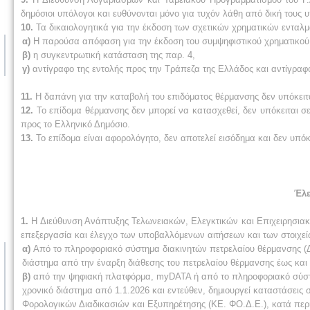
δημόσιοι υπόλογοι και ευθύνονται μόνο για τυχόν λάθη από δική τους υ
10.
Τα δικαιολογητικά για την έκδοση των σχετικών χρηματικών ενταλμ
α)
Η παρούσα απόφαση για την έκδοση του συμψηφιστικού χρηματικού
β)
η συγκεντρωτική κατάσταση της παρ. 4,
γ)
αντίγραφο της εντολής προς την Τράπεζα της Ελλάδος και αντίγραφο
11.
Η δαπάνη για την καταβολή του επιδόματος θέρμανσης δεν υπόκειτα
12.
Το επίδομα θέρμανσης δεν μπορεί να κατασχεθεί, δεν υπόκειται σε
προς το Ελληνικό Δημόσιο.
13.
Το επίδομα είναι αφορολόγητο, δεν αποτελεί εισόδημα και δεν υπόκ
Έλε
1.
Η Διεύθυνση Ανάπτυξης Τελωνειακών, Ελεγκτικών και Επιχειρησιακών
επεξεργασία και έλεγχο των υποβαλλόμενων αιτήσεων και των στοιχεί
α)
Από το πληροφοριακό σύστημα διακινητών πετρελαίου θέρμανσης (Δ
διάστημα από την έναρξη διάθεσης του πετρελαίου θέρμανσης έως και 
β)
από την ψηφιακή πλατφόρμα, myDATA ή από το πληροφοριακό σύστη
χρονικό διάστημα από 1.1.2026 και εντεύθεν, δημιουργεί καταστάσεις
Φορολογικών Διαδικασιών και Εξυπηρέτησης (ΚΕ. ΦΟ.Δ.Ε.), κατά περί