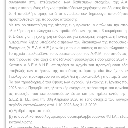
συναινούν στην επεξεργασία των διαθέσιμων στοιχείων της Α.Α
αυτοματοποιημένος έλεγχος προϋποθέσεων χορήγησης επιδόματος θέρ
5.
Η υποβολή αίτησης κατά τα ανωτέρω δεν δημιουργεί οποιοδήποτε
προϋποθέσεων της παρούσας απόφασης.
Με την οριστικοποίηση της αίτησης ενημερώνεται ο αιτών για την απ
ολοκλήρωση του ελέγχου των προϋποθέσεων της παρ. 3 τεκμαίρεται η 
6.
Ειδικά για τη χορήγηση επιδόματος για ηλεκτρική ενέργεια, η Γενικ
ημερομηνία λήξης υποβολής αιτήσεων των δικαιούχων της παρούσας α
Ενέργειας (Δ.Ε.Δ.Δ.Η.Ε.) αρχείο με τους αιτούντες οι οποίοι πληρούν 
Το αρχείο περιλαμβάνει το ονοματεπώνυμο, τον Α.Φ.Μ. του αιτούντος 
που τηρούνται στα αρχεία της (δήλωση φορολογίας εισοδήματος 2024 κ.
Κατόπιν ο Δ.Ε.Δ.Δ.Η.Ε. επιστρέφει το αρχείο του προηγούμενου εδ
υποβολής των αιτήσεων της παρούσας απόφασης είτε δεν έχουν ενερ
Τιμολογίου, προκειμένου να καταβληθεί η προκαταβολή της παρ. 2 του
Για τον προσδιορισμό του ύψους των αγορών ηλεκτρικής ενέργειας πο
2026 στους Προμηθευτές ηλεκτρικής ενέργειας απόσπασμα του αρχείου
τις παροχές που εκπροσωπούσαν έστω και μια ημέρα εντός της 
Δ.Ε.Δ.Δ.Η.Ε. έως την 30η Απριλίου 2026 τα εξής στοιχεία των λογαρ
περίοδο κατανάλωσης από 1.10.2025 έως 31.3.2026:
α)
Αριθμό παραστατικού,
β)
το συνολικό ποσό λογαριασμού συμπεριλαμβανομένου Φ.Π.Α., εξαι
κατανάλωσης,
γ)
ημερομηνία έναρξης της περιόδου κατανάλωσης στην οποία αφορά,