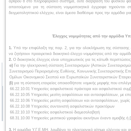
άρθρου 8 στο πληροφοριακό σύστημα, ούτε διαβίβαση του φυσικού φ
απαιτούμενα για τη σύσταση νομιμοποιητικά έγγραφα τηρούνται 
δειγματοληπτικού ελέγχου, είναι άμεσα διαθέσιμα προς την αρμόδια για
Έλεγχος νομιμότητας από την αρμόδια Υπη
1.
Υπό την επιφύλαξη της παρ. 2, για την ολοκλήρωση της σύστασης ε
να ζητήσουν προαιρετικά διοικητικό έλεγχο νομιμότητας από την αρμόδ
2.
Ο διοικητικός έλεγχος είναι υποχρεωτικός για τις κάτωθι περιπτώσεις
α)
Για την ηλεκτρονική σύσταση Συνεταιρισμών (Αστικών Συνεταιρισμώ
Συνεταιρισμού Περιορισμένης Ευθύνης, Κοινωνικής Συνεταιριστικής 
Ομίλων Οικονομικού Σκοπού και Ευρωπαϊκών Συνεταιριστικών Εταιρει
β)
για τη σύσταση εταιρείας οποιασδήποτε νομικής μορφής που επιλέγε
66.22.10.01 Υπηρεσίες ασφαλιστικού πράκτορα και ασφαλιστικού συμ
66.22.10.05 Υπηρεσίες μεσίτη ασφαλίσεων και αντασφαλίσεων, με επ
66.22.10.06 Υπηρεσίες μεσίτη ασφαλίσεων και αντασφαλίσεων, χωρίς
66.22.10.08 Υπηρεσίες συντονιστή ασφαλιστικών πρακτόρων
66.22.10.10 Υπηρεσίες ασφαλιστικού διαμεσολαβητή
68.31.10.00 Υπηρεσίες μεσιτικού γραφείου ακινήτων έναντι αμοιβής ή
3.
Η αρμόδια Υ.Γ.Ε.ΜΗ. λαμβάνει το ηλεκτρονικό αίτημα ελέγχου και α