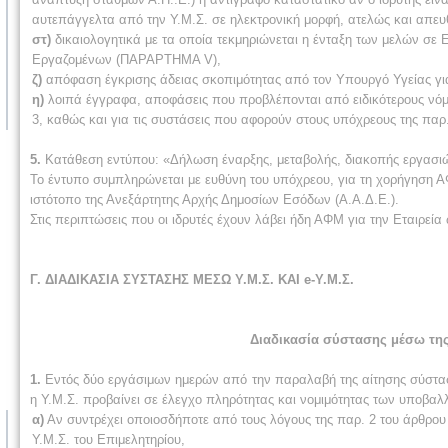
αυτεπάγγελτα από την Υ.Μ.Σ. σε ηλεκτρονική μορφή, ατελώς και απευ
στ)
δικαιολογητικά με τα οποία τεκμηριώνεται η ένταξη των μελών σε
Εργαζομένων (ΠΑΡΑΡΤΗΜΑ V),
ζ)
απόφαση έγκρισης άδειας σκοπιμότητας από τον Υπουργό Υγείας για
η)
λοιπά έγγραφα, αποφάσεις που προβλέπονται από ειδικότερους νόμους
3, καθώς και για τις συστάσεις που αφορούν στους υπόχρεους της παρ.
5.
Κατάθεση εντύπου: «Δήλωση έναρξης, μεταβολής, διακοπής εργασιώ
Το έντυπο συμπληρώνεται με ευθύνη του υπόχρεου, για τη χορήγηση ΑΦ
ιστότοπο της Ανεξάρτητης Αρχής Δημοσίων Εσόδων (Α.Α.Δ.Ε.).
Στις περιπτώσεις που οι ιδρυτές έχουν λάβει ήδη ΑΦΜ για την Εταιρ
Γ. ΔΙΑΔΙΚΑΣΙΑ ΣΥΣΤΑΣΗΣ ΜΕΣΩ Υ.Μ.Σ. ΚΑΙ e-Υ.Μ.Σ.
Διαδικασία σύστασης μέσω της
1.
Εντός δύο εργάσιμων ημερών από την παραλαβή της αίτησης σύσταση
η Υ.Μ.Σ. προβαίνει σε έλεγχο πληρότητας και νομιμότητας των υποβαλ
α)
Αν συντρέχει οποιοσδήποτε από τους λόγους της παρ. 2 του άρθρου 
Υ.Μ.Σ. του Επιμελητηρίου,