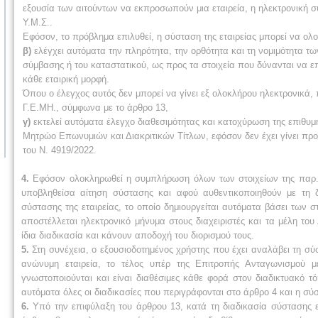
εξουσία των αιτούντων να εκπροσωπούν μια εταιρεία, η ηλεκτρονική σύ
Υ.Μ.Σ..
Εφόσον, το πρόβλημα επιλυθεί, η σύσταση της εταιρείας μπορεί να ολ
β)
ελέγχει αυτόματα την πληρότητα, την ορθότητα και τη νομιμότητα τ
σύμβασης ή του καταστατικού, ως προς τα στοιχεία που δύνανται να ε
κάθε εταιρική μορφή.
Όπου ο έλεγχος αυτός δεν μπορεί να γίνει εξ ολοκλήρου ηλεκτρονικά, π
Γ.Ε.ΜΗ., σύμφωνα με το άρθρο 13,
γ)
εκτελεί αυτόματα έλεγχο διαθεσιμότητας και κατοχύρωση της επιθυμητ
Μητρώο Επωνυμιών και Διακριτικών Τίτλων, εφόσον δεν έχει γίνει προ
του Ν. 4919/2022.
4.
Εφόσον ολοκληρωθεί η συμπλήρωση όλων των στοιχείων της παρ. 2 κ
υποβληθείσα αίτηση σύστασης και αφού αυθεντικοποιηθούν με τη δ
σύστασης της εταιρείας, το οποίο δημιουργείται αυτόματα βάσει των
αποστέλλεται ηλεκτρονικό μήνυμα στους διαχειριστές και τα μέλη του
ίδια διαδικασία και κάνουν αποδοχή του διορισμού τους.
5.
Στη συνέχεια, ο εξουσιοδοτημένος χρήστης που έχει αναλάβει τη σύσ
ανώνυμη εταιρεία, το τέλος υπέρ της Επιτροπής Ανταγωνισμού 
γνωστοποιούνται και είναι διαθέσιμες κάθε φορά στον διαδικτυακό 
αυτόματα όλες οι διαδικασίες που περιγράφονται στο άρθρο 4 και η σύ
6.
Υπό την επιφύλαξη του άρθρου 13, κατά τη διαδικασία σύστασης ε