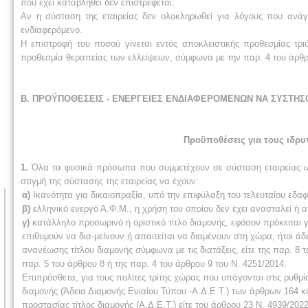
που έχει καταβληθεί δεν επιστρέφεται.
Αν η σύσταση της εταιρείας δεν ολοκληρωθεί για λόγους που ανάγο
ενδιαφερόμενο.
Η επιστροφή του ποσού γίνεται εντός αποκλειστικής προθεσμίας τρ
προθεσμία θεραπείας των ελλείψεων, σύμφωνα με την παρ. 4 του άρθρ
Β. ΠΡΟΫΠΟΘΕΣΕΙΣ - ΕΝΕΡΓΕΙΕΣ ΕΝΔΙΑΦΕΡΟΜΕΝΩΝ ΝΑ ΣΥΣΤΗΣΟΥΝ
Προϋποθέσεις για τους ιδρυ
1.
Όλα τα φυσικά πρόσωπα που συμμετέχουν σε σύσταση εταιρείας ως
στιγμή της σύστασης της εταιρείας να έχουν:
α)
Ικανότητα για δικαιοπραξία, υπό την επιφύλαξη του τελευταίου εδαφί
β)
ελληνικό ενεργό Α.Φ.Μ., η χρήση του οποίου δεν έχει ανασταλεί ή 
γ)
κατάλληλο προσωρινό ή οριστικό τίτλο διαμονής, εφόσον πρόκειται
επιθυμούν να δια-μείνουν ή απαιτείται να διαμένουν στη χώρα, ήτοι ά
ανανέωσης τίτλου διαμονής σύμφωνα με τις διατάξεις, είτε της παρ. 8 το
παρ. 5 του άρθρου 8 ή της παρ. 4 του άρθρου 9 του Ν. 4251/2014.
Επιπρόσθετα, για τους πολίτες τρίτης χώρας που υπάγονται στις ρυθμίσ
διαμονής (Άδεια Διαμονής Ενιαίου Τύπου -Α.Δ.Ε.Τ.) των άρθρων 164 κα
προστασίας τίτλος διαμονής (Α.Δ.Ε.Τ.) είτε του άρθρου 23 Ν. 4939/202