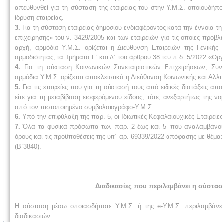
απευθυνθεί για τη σύσταση της εταιρείας του στην Υ.Μ.Σ. οποιουδήπ
ίδρυση εταιρείας.
3.
Για τη σύσταση εταιρείας δημοσίου ενδιαφέροντος κατά την έννοια τη
επιχείρησης» του ν. 3429/2005 και των εταιρειών για τις οποίες προ
αρχή, αρμόδια Υ.Μ.Σ. ορίζεται η Διεύθυνση Εταιρειών της Γενική
αρμοδιότητας, τα Τμήματα Γ΄ και Δ΄ του άρθρου 38 του π.δ. 5/2022 «
4.
Για τη σύσταση Κοινωνικών Συνεταιριστικών Επιχειρήσεων, Συν
αρμόδια Υ.Μ.Σ. ορίζεται αποκλειστικά η Διεύθυνση Κοινωνικής και Αλ
5.
Για τις εταιρείες που για τη σύστασή τους από ειδικές διατάξεις απ
είτε για τη μεταβίβαση εισφερόμενου είδους, τότε, ανεξαρτήτως της 
από τον πιστοποιημένο συμβολαιογράφο-Υ.Μ.Σ..
6.
Υπό την επιφύλαξη της παρ. 5, οι Ιδιωτικές Κεφαλαιουχικές Εταιρείε
7.
Όλα τα φυσικά πρόσωπα των παρ. 2 έως και 5, που αναλαμβάνουν
όρους και τις προϋποθέσεις της υπ΄ αρ. 69339/2022 απόφασης με θέμ
(Β΄3840).
Διαδικασίες που περιλαμβάνει η σύστασ
Η σύσταση μέσω οποιασδήποτε Υ.Μ.Σ. ή της e-Υ.Μ.Σ. περιλαμβάνει
διαδικασιών: