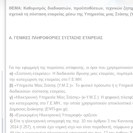
ΘΕΜΑ: Καθορισμός διαδικασιών, προϋποθέσεων, τεχνικών ζητη
σχετικά τη σύσταση εταιρείας μέσω της Υπηρεσίας μιας Στάσης (Υ.
Α. ΓΕΝΙΚΕΣ ΠΛΗΡΟΦΟΡΙΕΣ ΣΥΣΤΑΣΗΣ ΕΤΑΙΡΕΙΑΣ
Για την εφαρμογή της παρούσας απόφασης, οι όροι που χρησιμοποιούντ
α)
«Σύσταση εταιρείας»: Η διαδικασία ίδρυσης μιας εταιρείας, συμπερ
την καταχώριση της εταιρείας στο Γ.Ε.ΜΗ.
β)
«Υπηρεσία Μίας Στάσης (Υ.Μ.Σ.)»: Το φυσικό πρόσωπο ή η Υπηρεσία
διαδικασιών σύστασης εταιρείας.
γ)
«Ηλεκτρονική Υπηρεσία Μίας Στάσης» (e-Υ.Μ.Σ.): Η ψηφιακή πλατφόρ
και καταχώρισης στο Γ.Ε.ΜΗ., την οποία χρησιμοποιούν αποκλειστικά ο
Δημόσιας Διοίκησης (ΕΨΠ-gov.gr).
δ)
«Εγκεκριμένη Ηλεκτρονική Υπογραφή» ορίζεται:
i)
Είτε η ηλεκτρονική υπογραφή της περ. 10 του άρθρου 3 του Κανονισ
2014 (Ι 257), η οποία έχει νομική ισχύ και είναι παραδεκτή, σύμφωνα
ii)
είτε η εγκεκριμένη ηλεκτρονική υπογραφή της περ. 12 του άρθρου