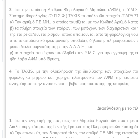
3.
Για την απόδοση Αριθμού Φορολογικού Μητρώου (ΑΦΜ), η Υ.Μ.Σ.
Σύστημα Φορολογίας (Ο.Π.Σ.Φ.) TAXIS τα ακόλουθα στοιχεία (ΠΑΡΑ
α)
Τον αριθμό Γ.Ε.ΜΗ., ο οποίος ταυτίζεται με τον Κωδικό Αριθμό Κατα
β)
τα πλήρη στοιχεία των εταίρων, των μετόχων, των διαχειριστών και
της εταιρείας/συνεταιρισμού, όπως απαιτούνται από τη φορολογική νομ
από το αποδεικτικό ηλεκτρονικής υποβολής δήλωσης πληροφοριακών σ
μέσω διαλειτουργικότητας με την Α.Α.Δ.Ε., και
γ)
τα στοιχεία που έχουν υποβληθεί στην Υ.Μ.Σ. για την εγγραφή της ε
ήδη λάβει ΑΦΜ υπό ίδρυση,
4.
Το TAXIS, με την ολοκλήρωση της διαβίβασης των στοιχείων πο
φορολογικό μητρώο και χορηγεί ηλεκτρονικά τον ΑΦΜ της εταιρεία
αναγράφεται στην ανακοίνωση - βεβαίωση σύστασης της εταιρείας.
Διασύνδεση με το π
1.
Για την εγγραφή της εταιρείας στο Μητρώο Εργοδοτών που τηρείτα
Διαλειτουργικότητας της Γενικής Γραμματείας Πληροφοριακών Συστημ
α)
Την επωνυμία, τον διακριτικό τίτλο, τον αριθμό Γ.Ε.ΜΗ. της εταιρεί