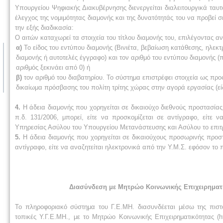
Υπουργείου Ψηφιακής Διακυβέρνησης διενεργείται διαλειτουργικά ταυ
έλεγχος της νομιμότητας διαμονής και της δυνατότητάς του να προβεί σ
την εξής διαδικασία:
Ο αιτών καταχωρεί τα στοιχεία του τίτλου διαμονής του, επιλέγοντας α
α)
Το είδος του εντύπου διαμονής (Βινιέτα, βεβαίωση κατάθεσης, ηλεκτρ
διαμονής ή αυτοτελές έγγραφο) και τον αριθμό του εντύπου διαμονής (
αριθμός ξεκινάει από 0) ή
β)
τον αριθμό του διαβατηρίου. Το σύστημα επιστρέφει στοιχεία ως προς
δικαίωμα πρόσβασης του πολίτη τρίτης χώρας στην αγορά εργασίας (ε
4.
Η άδεια διαμονής που χορηγείται σε δικαιούχο διεθνούς προστασίας 
π.δ. 131/2006, μπορεί, είτε να προσκομίζεται σε αντίγραφο, είτε 
Υπηρεσίας Ασύλου του Υπουργείου Μετανάστευσης και Ασύλου το επιτ
5.
Η άδεια διαμονής που χορηγείται σε δικαιούχους προσωρινής προστα
αντίγραφο, είτε να αναζητείται ηλεκτρονικά από την Υ.Μ.Σ. εφόσον το
Διασύνδεση με Μητρώο Κοινωνικής Επιχειρηματι
Το πληροφοριακό σύστημα του Γ.Ε.ΜΗ. διασυνδέεται μέσω της πιστ
τοπικές Υ.Γ.Ε.ΜΗ., με το Μητρώο Κοινωνικής Επιχειρηματικότητας (