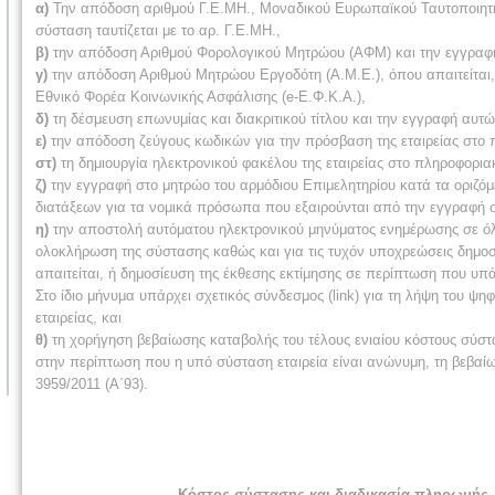
α)
Την απόδοση αριθμού Γ.Ε.ΜΗ., Μοναδικού Ευρωπαϊκού Ταυτοποιητή (
σύσταση ταυτίζεται με το αρ. Γ.Ε.ΜΗ.,
β)
την απόδοση Αριθμού Φορολογικού Μητρώου (ΑΦΜ) και την εγγραφή 
γ)
την απόδοση Αριθμού Μητρώου Εργοδότη (Α.Μ.Ε.), όπου απαιτείται, 
Εθνικό Φορέα Κοινωνικής Ασφάλισης (e-Ε.Φ.Κ.Α.),
δ)
τη δέσμευση επωνυμίας και διακριτικού τίτλου και την εγγραφή αυτ
ε)
την απόδοση ζεύγους κωδικών για την πρόσβαση της εταιρείας στο 
στ)
τη δημιουργία ηλεκτρονικού φακέλου της εταιρείας στο πληροφορια
ζ)
την εγγραφή στο μητρώο του αρμόδιου Επιμελητηρίου κατά τα οριζόμε
διατάξεων για τα νομικά πρόσωπα που εξαιρούνται από την εγγραφή σ
η)
την αποστολή αυτόματου ηλεκτρονικού μηνύματος ενημέρωσης σε όλου
ολοκλήρωση της σύστασης καθώς και για τις τυχόν υποχρεώσεις δημο
απαιτείται, ή δημοσίευση της έκθεσης εκτίμησης σε περίπτωση που υπά
Στο ίδιο μήνυμα υπάρχει σχετικός σύνδεσμος (link) για τη λήψη του 
εταιρείας, και
θ)
τη χορήγηση βεβαίωσης καταβολής του τέλους ενιαίου κόστους σύστα
στην περίπτωση που η υπό σύσταση εταιρεία είναι ανώνυμη, τη βεβαί
3959/2011 (Α΄93).
Κόστος σύστασης και διαδικασία πληρωμής 