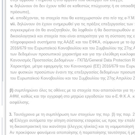
v.
δηλώνουν ότι δεν έχουν τεθεί σε καθεστώς πτώχευσης ή σε οποιαδ
πρόσωπα),
vi.
αποδέχονται, τα στοιχεία που θα καταχωριστούν στο π/σ της e-Υ.
vii.
δηλώνουν ότι έχουν ενημερωθεί για τις πράξεις επεξεργασίας των
συγκεκριμένα ότι θα αναζητηθούν, θα ληφθούν ή θα διασταυρωθούν 
δικαιολογητικά και στοιχεία που είναι απαραίτητα για τη σύσταση της 
πληροφοριακά συστήματα της ΑΑΔΕ και του ΕΦΚΑ, σύμφωνα με το άρθρ
2016/679 του Ευρωπαϊκού Κοινοβουλίου και του Συμβουλίου της 27ης
των δεδομένων προσωπικού χαρακτήρα και για την ελεύθερη κυκλοφορ
Κανονισμός Προστασίας Δεδομένων - ΓΚΠΔ/General Data Protection R
Χαρακτήρα, μέτρα εφαρμογής του Κανονισμού (ΕΕ) 2016/679 του Ευρωπ
των φυσικών προσώπων έναντι της επεξεργασίας δεδομένων προσωπικ
του Ευρωπαϊκού Κοινοβουλίου και του Συμβουλίου της 27ης Απριλίου 2
β)
συμπληρώνει όλες τις οθόνες με τα στοιχεία που απαιτούνται για τη
ΑΦΜ, καθώς και την εγγραφή στο μητρώο εργοδοτών του e-Ε.Φ.Κ.Α. κα
ασφάλισης.
3.
Ταυτόχρονα με τη συμπλήρωση των στοιχείων της περ. β) της παρ. 2,
α)
Ελέγχει αυτόματα την αίτηση σύστασης εταιρείας ως προς την επαλή
τη δικαιοπρακτική του ικανότητα (έλεγχος ηλικίας) και τη νομιμοποίησή
Αν προκύψουν φαινόμενα αποποίησης ή παραποίησης ταυτότητας ή μη σ