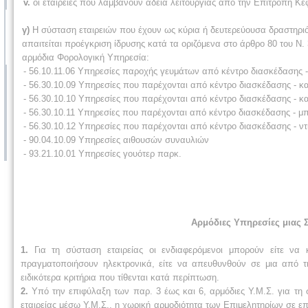
v.
οι εταιρείες που λαμβάνουν άδεια λειτουργίας από την Επιτροπή Κ
γ)
Η σύσταση εταιρειών που έχουν ως κύρια ή δευτερεύουσα δραστηριό
απαιτείται προέγκριση ίδρυσης κατά τα οριζόμενα στο άρθρο 80 του Ν.
αρμόδια Φορολογική Υπηρεσία:
- 56.10.11.06 Υπηρεσίες παροχής γευμάτων από κέ­ντρο διασκέδασης 
- 56.30.10.09 Υπηρεσίες που παρέχονται από κέντρο διασκέδασης - κ
- 56.30.10.10 Υπηρεσίες που παρέχονται από κέντρο διασκέδασης - κ
- 56.30.10.11 Υπηρεσίες που παρέχονται από κέντρο διασκέδασης - μ
- 56.30.10.12 Υπηρεσίες που παρέχονται από κέντρο διασκέδασης - ντ
- 90.04.10.09 Υπηρεσίες αιθουσών συναυλιών
- 93.21.10.01 Υπηρεσίες γουότερ παρκ.
Αρμόδιες Υπηρεσίες μιας Σ
1.
Για τη σύσταση εταιρείας οι ενδιαφερόμενοι μπορούν είτε ν
πραγματοποιήσουν ηλεκτρονικά, είτε να απευθυνθούν σε μια από τ
ειδικότερα κριτήρια που τίθενται κατά περίπτωση.
2.
Υπό την επιφύλαξη των παρ. 3 έως και 6, αρμόδιες Υ.Μ.Σ. για τη σ
εταιρείας μέσω Υ.Μ.Σ., η χωρική αρμοδιότητα των Επιμελητηρίων σε ε