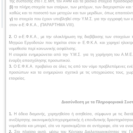
της σύστασης στο Γ.Ε.ΜΗ, τον ΑΦΜ και τα βασικά στοιχεία προσδιορισ
β)
τα πλήρη στοιχεία των εταίρων, των μετόχων, των διαχειριστών και τ
καθώς και το ποσοστό των μετοχών και των μεριδίων, όπως απαιτούντ
γ)
τα στοιχεία που έχουν υποβληθεί στην Υ.Μ.Σ. για την εγγραφή των ετ
στον e-Ε.Φ.Κ.Α., (ΠΑΡΑΡΤΗΜΑ VIII).
2.
Ο e-Ε.Φ.Κ.Α., με την ολοκλήρωση της διαβίβασης των στοιχείων 
Μητρώο Εργοδοτών που τηρείται στον e- Ε.Φ.Κ.Α. και χορηγεί ηλεκτρ
νομοθεσία περί κοινωνικής ασφάλισης.
Η εταιρεία ενημερώνεται από την Υ.Μ.Σ. για τη χορήγηση του Α.Μ.Ε. 
έναρξη απασχόλησης προσωπικού.
3.
Ο Ε.Φ.Κ.Α. προβαίνει σε όλες τις από τον νόμο προβλεπόμενες εν
προσώπων και τα ενημερώνει σχετικά με τις υποχρεώσεις τους, χωρί
εταιρείας.
Διασύνδεση με τα Πληροφοριακά Συσ
1.
Η άδεια διαμονής, χορηγηθείσα ή αιτηθείσα, σύμφωνα με τις διατ
ανεξάρτητης οικονομικής/επιχειρηματικής ή επενδυτικής δραστηριότη
νομοθεσία και μπορεί, είτε να προσκομίζεται σε αντίγραφο, είτε να αν
2.
Στο πλαίσιο αυτό, μέσω του Κέντρου Διαλειτουργικότητας της 