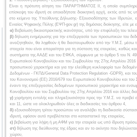
Είναι η πρότυπη αίτηση του ΠΑΡΑΡΤΗΜΑΤΟΣ II, η οποία συμπληρών
επίσκεψη του ιδρυτή σε οποιαδήποτε διοικητική αρχή, εκτός από τις 
στο κείμενο της Υπεύθυνης Δήλωσης- Εξουσιοδότησης των Ιδρυτών, ε
Ενιαίας Ψηφιακής Πύλης (ΕΨΠ-gov.gr) της δημόσιας διοίκησης, είτε μ
α)
Βεβαίωση δικαιοπρακτικής ικανότητας, υπό την επιφύλαξη του τελευτ
β)
δήλωση ενημέρωσης για την επεξεργασία των προσωπικών του δεδομ
αναζητηθούν, θα ληφθούν ή θα διασταυρωθούν από την Υ.Μ.Σ. μέσω τ
στοιχεία που είναι απαραίτητα για τη σύσταση της εταιρείας, καθώς κ
συστήματα της ΑΑΔΕ και του ΕΦΚΑ, σύμφωνα με το άρθρο 5 του Ν. 491
Ευρωπαϊκού Κοινοβουλίου και του Συμβουλίου της 27ης Απριλίου 201
προσωπικού χαρακτήρα και για την ελεύθερη κυκλοφορία των δεδομέν
Δεδομένων - ΓΚΠΔ/General Data Protection Regulation -GDPR), και 
του Κανονισμού (ΕΕ) 2016/679 του Ευρωπαϊκού Κοινοβουλίου και του 
έναντι της επεξεργασίας δεδομένων προσωπικού χαρακτήρα και ενσωμ
Κοινοβουλίου και του Συμβουλίου της 27ης Απριλίου 2016 και άλλες διατ
γ)
χορήγηση εντολής και πληρεξουσιότητα προς την Υ.Μ.Σ. να προβεί σ
και 11, ώστε να ολοκληρωθούν όλες οι διαδικασίες του άρθρου 4,
δ)
εξουσιοδότηση τρίτου προσώπου να αναλάβει τη διαδικασία σύστασης 
ιδρυτή, εφόσον αυτό προβλέπεται στο καταστατικό της εταιρείας,
ε)
βεβαίωση για λήψη ή μη ΑΦΜ για την εταιρεία ως υπό ίδρυση πρόσ
στ)
δήλωση της διεύθυνσης της έδρας και αν το ακίνητο που δηλώνεται
χώρου,