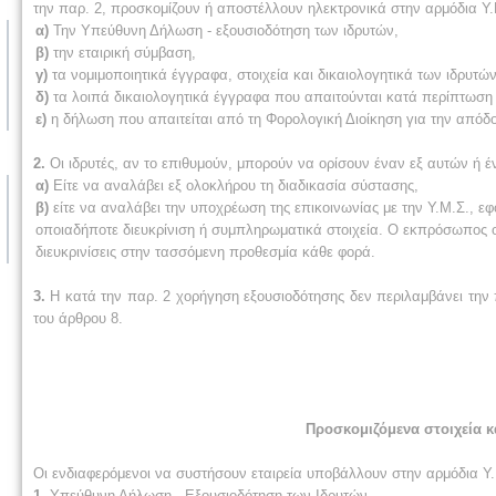
την παρ. 2, προσκομίζουν ή αποστέλλουν ηλεκτρονικά στην αρμόδια Υ.
α)
Την Υπεύθυνη Δήλωση - εξουσιοδότηση των ιδρυτών,
β)
την εταιρική σύμβαση,
γ)
τα νομιμοποιητικά έγγραφα, στοιχεία και δικαιολογητικά των ιδρυτ
δ)
τα λοιπά δικαιολογητικά έγγραφα που απαιτούνται κατά περίπτωση 
ε)
η δήλωση που απαιτείται από τη Φορολογική Διοίκηση για την απόδ
2.
Οι ιδρυτές, αν το επιθυμούν, μπορούν να ορίσουν έναν εξ αυτών ή
α)
Είτε να αναλάβει εξ ολοκλήρου τη διαδικασία σύστασης,
β)
είτε να αναλάβει την υποχρέωση της επικοινωνίας με την Υ.Μ.Σ., εφ
οποιαδήποτε διευκρίνιση ή συμπληρωματικά στοιχεία. Ο εκπρόσωπος οφ
διευκρινίσεις στην τασσόμενη προθεσμία κάθε φορά.
3.
Η κατά την παρ. 2 χορήγηση εξουσιοδότησης δεν περιλαμβάνει την 
του άρθρου 8.
Προσκομιζόμενα στοιχεία κ
Οι ενδιαφερόμενοι να συστήσουν εταιρεία υποβάλλουν στην αρμόδια Υ.Μ
1.
Υπεύθυνη Δήλωση - Εξουσιοδότηση των Ιδρυτών.