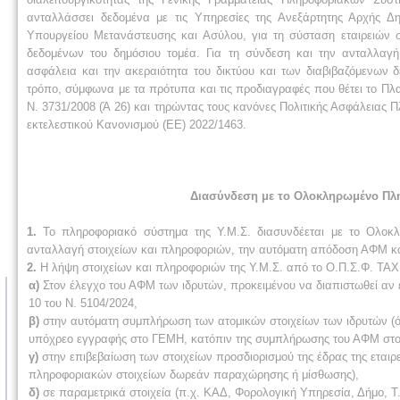
ανταλλάσσει δεδομένα με τις Υπηρεσίες της Ανεξάρτητης Αρχής
Υπουργείου Μετανάστευσης και Ασύλου, για τη σύσταση εταιρειών σ
δεδομένων του δημόσιου τομέα. Για τη σύνδεση και την ανταλλαγή 
ασφάλεια και την ακεραιότητα του δικτύου και των διαβιβαζόμενων 
τρόπο, σύμφωνα με τα πρότυπα και τις προδιαγραφές που θέτει το Π
Ν. 3731/2008 (Ά 26) και τηρώντας τους κανόνες Πολιτικής Ασφάλειας
εκτελεστικού Κανονισμού (ΕΕ) 2022/1463.
Διασύνδεση με το Ολοκληρωμένο Πλη
1.
Το πληροφοριακό σύστημα της Υ.Μ.Σ. διασυνδέεται με το Ολοκ
ανταλλαγή στοιχείων και πληροφοριών, την αυτόματη απόδοση ΑΦΜ κα
2.
Η λήψη στοιχείων και πληροφοριών της Υ.Μ.Σ. από το Ο.Π.Σ.Φ. TAX
α)
Στον έλεγχο του ΑΦΜ των ιδρυτών, προκειμένου να διαπιστωθεί αν ε
10 του Ν. 5104/2024,
β)
στην αυτόματη συμπλήρωση των ατομικών στοιχείων των ιδρυτών (
υπόχρεο εγγραφής στο ΓΕΜΗ, κατόπιν της συμπλήρωσης του ΑΦΜ στο 
γ)
στην επιβεβαίωση των στοιχείων προσδιορισμού της έδρας της εται
πληροφοριακών στοιχείων δωρεάν παραχώρησης ή μίσθωσης),
δ)
σε παραμετρικά στοιχεία (π.χ. ΚΑΔ, Φορολογική Υπηρεσία, Δήμο, Τ.