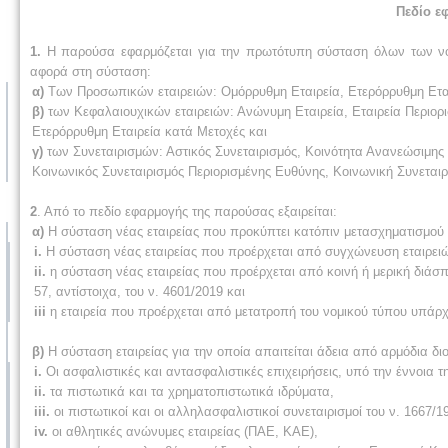
Πεδίο ε
1.
Η παρούσα εφαρμόζεται για την πρωτότυπη σύσταση όλων των νομ
αφορά στη σύσταση:
α)
Των Προσωπικών εταιρειών: Ομόρρυθμη Εταιρεία, Ετερόρρυθμη Εται
β)
των Κεφαλαιουχικών εταιρειών: Ανώνυμη Εταιρεία, Εταιρεία Περιορι
Ετερόρρυθμη Εταιρεία κατά Μετοχές και
γ)
των Συνεταιρισμών: Αστικός Συνεταιρισμός, Κοινότητα Ανανεώσιμης 
Κοινωνικός Συνεταιρισμός Περιορισμένης Ευθύνης, Κοινωνική Συνεταιρ
2
. Από το πεδίο εφαρμογής της παρούσας εξαιρείται:
α)
Η σύσταση νέας εταιρείας που προκύπτει κατόπιν μετασχηματισμού
i.
Η σύσταση νέας εταιρείας που προέρχεται από συγχώνευση εταιρειώ
ii.
η σύσταση νέας εταιρείας που προέρχεται από κοινή ή μερική διάσ
57, αντίστοιχα, του ν. 4601/2019 και
iii
η εταιρεία που προέρχεται από μετατροπή του νομικού τύπου υπάρχ
β)
Η σύσταση εταιρείας για την οποία απαιτείται άδεια από αρμόδια δι
i.
Οι ασφαλιστικές και αντασφαλιστικές επιχειρήσεις, υπό την έννοια τη
ii.
τα πιστωτικά και τα χρηματοπιστωτικά ιδρύματα,
iii.
οι πιστωτικοί και οι αλληλασφαλιστικοί συνεταιρισμοί του ν. 1667/1
iv.
οι αθλητικές ανώνυμες εταιρείας (ΠΑΕ, ΚΑΕ),