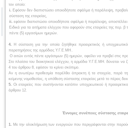
τον οποίο:
i.
Εφόσον δεν διαπιστώσει οποιοδήποτε σφάλμα ή παράλειψη, προβαίνε
σύσταση της εταιρείας,
ii.
εφόσον διαπιστώσει οποιοδήποτε σφάλμα ή παράλειψη, αποστέλλει τ
Ειδικά για τα αιτήματα ελέγχου που αφορούν στις εταιρείες της περ. β
πέντε (5) εργασίμων ημερών.
4.
Η σύσταση για την οποία ζητήθηκε προαιρετικός ή υποχρεωτικό
παρατηρήσεις της αρμόδιας Υ.Γ.Ε.ΜΗ..
Ο αιτών εντός πέντε εργάσιμων (5) ημερών, οφείλει να προβεί στις προ
Στο πλαίσιο του διοικητικού ελέγχου, η αρμόδια Υ.Γ.Ε.ΜΗ. δύναται να
4 του άρθρου 8, εφόσον το κρίνει σκόπιμο.
Αν η ανωτέρω προθεσμία παρέλθει άπρακτη ή τα στοιχεία, παρά τη
κείμενης νομοθεσίας, η υπόθεση σύστασης εταιρείας μετά το πέρας δε
5.
Οι εταιρείες που συστήνονται κατόπιν υποχρεωτικού ή προαιρετικο
άρθρου 12.
Έννομες συνέπειες σύστασης εταιρε
1.
Με την ολοκλήρωση των ενεργειών που περιγράφονται στην παρούσα,