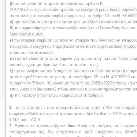
β)
αν πληρούνται τα προαπαιτούμενα του άρθρου 6.
Ο ΑΦΜ όλων των φυσικών προσώπων ελέγχεται μέσω διαλειτουργικότητα
ανασταλεί ή απενεργοποιηθεί σύμφωνα με το άρθρο 10 του Ν. 5104/20
γ)
την πληρότητα και τη νομιμότητα των υποβαλλομένων από τον αιτού
δ)
τη νομιμοποίηση των αιτούντων/ιδρυτών ή του εξουσιοδοτημένου να 
λογαριασμό αυτών,
ε)
την εταιρική σύμβαση ως προς τα στοιχεία που δύνανται να επιφέρ
περιεχόμενο ελέγχει αν παραβιάζονται διατάξεις αναγκαστικού δικαίου
πρότυπου καταστατικού,
στ)
αν πληρούνται τα απαιτούμενα για τη σύσταση του υπό ίδρυση νομι
σκοπός, εγγύτητα ιδρυτών, όπου απαιτείται, κ.α.),
ζ)
την επωνυμία και τον διακριτικό τίτλο που επιθυμεί να πάρει η ετ
με όσα προβλέπονται στην παρ. 4 του άρθρου 55 του Ν. 4919/2022 κ
Διακριτικών Τίτλων, σύμφωνα με την υπ΄ αρ. 68281/2022 υπουργική 
επωνυμίας και διακριτικού τίτλου φυσικού ή νομικού προσώπου που ασκ
η)
την καταβολή του τελών, σύμφωνα με το άρθρο 5.
2.
Για τις συστάσεις που πραγματοποιούνται στην Υ.Μ.Σ του Επιμελητ
εταιρείας αλλοδαπά νομικά πρόσωπα που δεν διαθέτουν ΑΦΜ, αυτός α
Υ.Μ.Σ. και TAXIS.
3.
Εφόσον τα προσκομιζόμενα δικαιολογητικά, αιτήσεις και νομιμοπ
παραρτημάτων της, δεν επιτρέπεται η, καθ΄ υπέρβαση των διατ