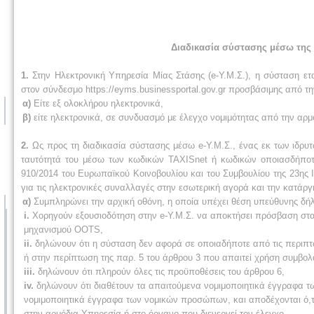
Διαδικασία σύστασης μέσω της 
1.
Στην Ηλεκτρονική Υπηρεσία Μίας Στάσης (e-Υ.Μ.Σ.), η σύσταση ετ
στον σύνδεσμο https://eyms.businessportal.gov.gr προσβάσιμης από την
α)
Είτε εξ ολοκλήρου ηλεκτρονικά,
β)
είτε ηλεκτρονικά, σε συνδυασμό με έλεγχο νομιμότητας από την αρ
2.
Ως προς τη διαδικασία σύστασης μέσω e-Υ.Μ.Σ., ένας εκ των ιδρυ
ταυτότητά του μέσω των κωδικών TAXISnet ή κωδικών οποιασδήποτ
910/2014 του Ευρωπαϊκού Κοινοβουλίου και του Συμβουλίου της 23ης Ι
για τις ηλεκτρονικές συναλλαγές στην εσωτερική αγορά και την κατάργ
α)
Συμπληρώνει την αρχική οθόνη, η οποία υπέχει θέση υπεύθυνης δήλωσ
i.
Χορηγούν εξουσιοδότηση στην e-Υ.Μ.Σ. να αποκτήσει πρόσβαση στα σ
μηχανισμού OOTS,
ii.
δηλώνουν ότι η σύσταση δεν αφορά σε οποιαδήποτε από τις περιπτώ
ή στην περίπτωση της παρ. 5 του άρθρου 3 που απαιτεί χρήση συμβο
iii.
δηλώνουν ότι πληρούν όλες τις προϋποθέσεις του άρθρου 6,
iv.
δηλώνουν ότι διαθέτουν τα απαιτούμενα νομιμοποιητικά έγγραφα των
νομιμοποιητικά έγγραφα των νομικών προσώπων, και αποδέχονται ό,τ
στην αρμόδια Υπηρεσία ή στο όργανο που διενεργεί τον έλεγχο,