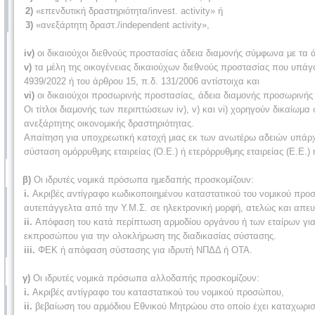
2)
«επενδυτική δραστηριότητα/invest. activity» ή
3)
«ανεξάρτητη δραστ./independent activity»,
iv)
οι δικαιούχοι διεθνούς προστασίας άδεια διαμονής σύμφωνα με τα 
v)
τα μέλη της οικογένειας δικαιούχων διεθνούς προστασίας που υπάγον
4939/2022 ή του άρθρου 15, π.δ. 131/2006 αντίστοιχα και
vi)
οι δικαιούχοι προσωρινής προστασίας, άδεια διαμονής προσωρινής
Οι τίτλοι διαμονής των περιπτώσεων iv), v) και vi) χορηγούν δικαίω
ανεξάρτητης οικονομικής δραστηριότητας.
Απαίτηση για υποχρεωτική κατοχή μιας εκ των ανωτέρω αδειών υπάρχε
σύσταση ομόρρυθμης εταιρείας (Ο.Ε.) ή ετερόρρυθμης εταιρείας (Ε.Ε.) 
β)
Οι ιδρυτές νομικά πρόσωπα ημεδαπής προσκομίζουν:
i.
Ακριβές αντίγραφο κωδικοποιημένου καταστατικού του νομικού προσ
αυτεπάγγελτα από την Υ.Μ.Σ. σε ηλεκτρονική μορφή, ατελώς και απευ
ii.
Απόφαση του κατά περίπτωση αρμοδίου οργάνου ή των εταίρων για 
εκπροσώπου για την ολοκλήρωση της διαδικασίας σύστασης.
iii.
ΦΕΚ ή απόφαση σύστασης για ιδρυτή ΝΠΔΔ ή ΟΤΑ.
γ)
Οι ιδρυτές νομικά πρόσωπα αλλοδαπής προσκομίζουν:
i.
Ακριβές αντίγραφο του καταστατικού του νομικού προσώπου,
ii.
βεβαίωση του αρμόδιου Εθνικού Μητρώου στο οποίο έχει καταχωριστ