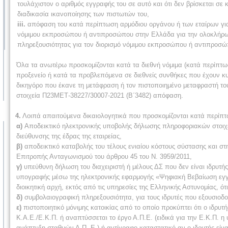
τουλάχιστον ο αριθμός εγγραφής του σε αυτό και ότι δεν βρίσκεται 
διαδικασία ικανοποίησης των πιστωτών του,
iii.
απόφαση του κατά περίπτωση αρμόδιου οργάνου ή των εταίρων για
νόμιμου εκπροσώπου ή αντιπροσώπου στην Ελλάδα για την ολοκλήρωσ
πληρεξουσιότητας για τον διορισμό νόμιμου εκπροσώπου ή αντιπροσ
Όλα τα ανωτέρω προσκομίζονται κατά τα διεθνή νόμιμα (κατά περίπτω
προξενείο ή κατά τα προβλεπόμενα σε διεθνείς συνθήκες που έχουν 
δικηγόρο που έκανε τη μετάφραση ή τον πιστοποιημένο μεταφραστή 
στοιχεία Π23ΜΕΤ-38227/30007-2021 (Β΄3482) απόφαση.
4.
Λοιπά απαιτούμενα δικαιολογητικά που προσκομίζονται κατά περίπ
α)
Αποδεικτικό ηλεκτρονικής υποβολής δήλωσης πληροφοριακών στοιχ
διεύθυνσης της έδρας της εταιρείας,
β)
αποδεικτικό καταβολής του τέλους ενιαίου κόστους σύστασης και στ
Επιτροπής Ανταγωνισμού του άρθρου 45 του Ν. 3959/2011,
γ)
υπεύθυνη δήλωση του διαχειριστή ή μέλους ΔΣ που δεν είναι ιδρυτ
υπογραφής μέσω της ηλεκτρονικής εφαρμογής «Ψηφιακή Βεβαίωση εγγρ
διοικητική αρχή, εκτός από τις υπηρεσίες της Ελληνικής Αστυνομίας, ότ
δ)
συμβολαιογραφική πληρεξουσιότητα, για τους ιδρυτές που εξουσιοδο
ε)
πιστοποιητικό μόνιμης κατοικίας από το οποίο προκύπτει ότι ο ιδρυτή
Κ.Α.Ε./Ε.Κ.Π. ή αναπτύσσεται το έργο Α.Π.Ε. (ειδικά για την Ε.Κ.Π. 
ανάπτυξη σταθμών Α.Π..Ε.) ή αντίγραφο καταστατικό αν ο ιδρυτής είν