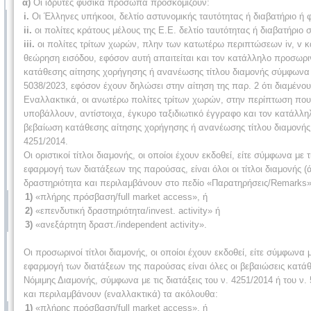
α)
Οι ιδρυτές φυσικά πρόσωπα προσκομίζουν:
i.
Οι Έλληνες υπήκοοι, δελτίο αστυνομικής ταυτότητας ή διαβατήριο ή
ii.
οι πολίτες κράτους μέλους της Ε.Ε. δελτίο ταυτότητας ή διαβατήριο 
iii.
oι πολίτες τρίτων χωρών, πλην των κατωτέρω περιπτώσεων iv, v κ
θεώρηση εισόδου, εφόσον αυτή απαιτείται και τον κατάλληλο προσωρινό
κατάθεσης αίτησης χορήγησης ή ανανέωσης τίτλου διαμονής σύμφωνα με
5038/2023, εφόσον έχουν δηλώσει στην αίτηση της παρ. 2 ότι διαμένου
Εναλλακτικά, οι ανωτέρω πολίτες τρίτων χωρών, στην περίπτωση που τ
υποβάλλουν, αντίστοιχα, έγκυρο ταξιδιωτικό έγγραφο και τον κατάλληλο
βεβαίωση κατάθεσης αίτησης χορήγησης ή ανανέωσης τίτλου διαμονής σ
4251/2014.
Οι οριστικοί τίτλοι διαμονής, οι οποίοι έχουν εκδοθεί, είτε σύμφωνα με τ
εφαρμογή των διατάξεων της παρούσας, είναι όλοι οι τίτλοι διαμονής 
δραστηριότητα και περιλαμβάνουν στο πεδίο «Παρατηρήσεις/Remarks»
1)
«πλήρης πρόσβαση/full market access», ή
2)
«επενδυτική δραστηριότητα/invest. activity» ή
3)
«ανεξάρτητη δραστ./independent activity».
Οι προσωρινοί τίτλοι διαμονής, οι οποίοι έχουν εκδοθεί, είτε σύμφωνα με
εφαρμογή των διατάξεων της παρούσας είναι όλες οι βεβαιώσεις κατάθ
Νόμιμης Διαμονής, σύμφωνα με τις διατάξεις του ν. 4251/2014 ή του ν
και περιλαμβάνουν (εναλλακτικά) τα ακόλουθα:
1)
«πλήρης πρόσβαση/full market access», ή