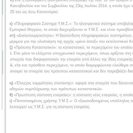
Κοινοβουλίου και του Συμβουλίου της 23ης Ιουλίου 2014, η οποία έχει
25 του ως άνω Κανονισμού.
ε)
«Πληροφοριακό Σύστημα Υ.Μ.Σ.»: Το ηλεκτρονικό σύστημα υποβολής κ
Εμπορικό Μητρώο, το οποίο διαχειρίζονται οι Υ.Μ.Σ. και είναι προσβά
στ)
«Διαλειτουργικότητα»: Η διασύνδεση πληροφοριακών συστημάτων, 
μέριμνα για την υλοποίηση της αρχής «μόνο άπαξ» του εκτελεστικού Κ
ζ)
«Πρότυπο Καταστατικό»: το καταστατικό, το περιεχόμενο του οποίου
i.
Είτε μόνο το ελάχιστα υποχρεωτικό περιεχόμενο, όπως ορίζεται στη
στοιχεία που διαφοροποιούν την εταιρεία από άλλες της ίδιας εταιρική
ii.
είτε και πρόσθετο περιεχόμενο, το οποίο διαμορφώνεται ελεύθερα 
αναιρεί τα στοιχεία του πρότυπου καταστατικού και δεν παραβιάζει δια
η)
«Έλεγχος νομιμότητας σύστασης»: αφορά στα στοιχεία που δύνανται
οδηγιών συμπλήρωσης των πρότυπων καταστατικών.
θ)
«Πρωτότυπη σύσταση εταιρείας»: η σύσταση νέας εταιρείας, η οποί
ι)
«Πιστοποιημένος χρήστης Υ.Μ.Σ.»: Ο εξουσιοδοτημένος υπάλληλος τ
λειτουργεί ως Υ.Μ.Σ. για τη σύσταση εταιρείας.