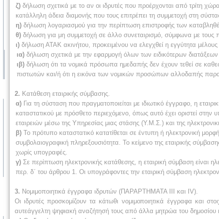
ζ)
δήλωση σχετικά με το αν οι ιδρυτές που προέρχονται από τρίτη χώρα
κατάλληλη άδεια διαμονής που τους επιτρέπει τη συμμετοχή στη σύστασ
η)
δήλωση λογαριασμού για την περίπτωση επιστροφής των καταβληθέ
θ)
δήλωση για μη συμμετοχή σε άλλο συνεταιρισμό, σύμφωνα με τους π
ι)
δήλωση ΑΤΑΚ ακινήτου, προκειμένου να ελεγχθεί η εγγύτητα μέλους 
ια)
δήλωση σχετικά με την εφαρμογή όλων των ειδικότερων διατάξεων 
ιβ)
δήλωση ότι τα νομικά πρόσωπα ημεδαπής δεν έχουν τεθεί σε καθε
πιστωτών και/ή ότι η εικόνα των νομικών προσώπων αλλοδαπής παρα
2.
Κατάθεση εταιρικής σύμβασης.
α)
Για τη σύσταση που πραγματοποιείται με ιδιωτικό έγγραφο, η εταιρ
καταστατικού με πρόσθετο περιεχόμενο, όπως αυτό έχει οριστεί στην 
εταιρειών μέσω της Υπηρεσίας μιας στάσης (Υ.Μ.Σ.) και της ηλεκτρονικ
β)
Το πρότυπο καταστατικό κατατίθεται σε έντυπη ή ηλεκτρονική μορφ
συμβολαιογραφική πληρεξουσιότητα. Το κείμενο της εταιρικής σύμβαση
χωρίς υπογραφές.
γ)
Σε περίπτωση ηλεκτρονικής κατάθεσης, η εταιρική σύμβαση είναι ηλ
περ. δ΄ του άρθρου 1. Οι υπογράφοντες την εταιρική σύμβαση ηλεκτρον
3.
Νομιμοποιητικά έγγραφα ιδρυτών (ΠΑΡΑΡΤΗΜΑΤΑ III και IV).
Οι ιδρυτές προσκομίζουν τα κάτωθι νομιμοποιητικά έγγραφα και στοι
αυτεάγγελτη ψηφιακή αναζήτησή τους από άλλα μητρώα του δημοσίου 