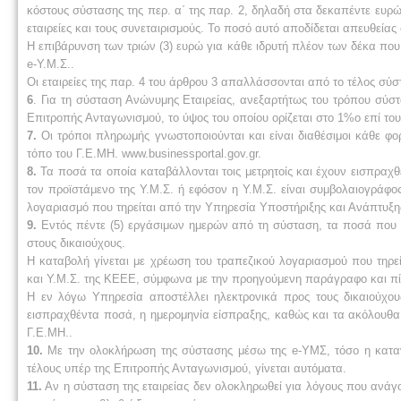
κόστους σύστασης της περ. α΄ της παρ. 2, δηλαδή στα δεκαπέντε ευρώ (
εταιρείες και τους συνεταιρισμούς. Το ποσό αυτό αποδίδεται απευθεία
Η επιβάρυνση των τριών (3) ευρώ για κάθε ιδρυτή πλέον των δέκα που
e-Υ.Μ.Σ..
Οι εταιρείες της παρ. 4 του άρθρου 3 απαλλάσσονται από το τέλος σύσ
6
. Για τη σύσταση Ανώνυμης Εταιρείας, ανεξαρτήτως του τρόπου σύστασ
Επιτροπής Ανταγωνισμού, το ύψος του οποίου ορίζεται στο 1%ο επί του
7.
Οι τρόποι πληρωμής γνωστοποιούνται και είναι δι­αθέσιμοι κάθε φ
τόπο του Γ.Ε.ΜΗ. www.businessportal.gov.gr.
8.
Τα ποσά τα οποία καταβάλλονται τοις μετρητοίς και έχουν εισπραχθ
τον προϊστάμενο της Υ.Μ.Σ. ή εφόσον η Υ.Μ.Σ. είναι συμβολαιογράφο
λογαριασμό που τηρείται από την Υπηρεσία Υποστήριξης και Ανάπτυξ
9.
Εντός πέντε (5) εργάσιμων ημερών από τη σύσταση, τα ποσά που ει
στους δικαιούχους.
Η καταβολή γίνεται με χρέωση του τραπεζικού λογαριασμού που τηρ
και Υ.Μ.Σ. της ΚΕΕΕ, σύμφωνα με την προηγούμενη παράγραφο και πί
Η εν λόγω Υπηρεσία αποστέλλει ηλεκτρονικά προς τους δικαιούχους 
εισπραχθέντα ποσά, η ημερομηνία είσπραξης, καθώς και τα ακόλουθα 
Γ.Ε.ΜΗ..
10.
Με την ολοκλήρωση της σύστασης μέσω της e-ΥΜΣ, τόσο η καταν
τέλους υπέρ της Επιτροπής Ανταγωνισμού, γίνεται αυτόματα.
11.
Αν η σύσταση της εταιρείας δεν ολοκληρωθεί για λόγους που ανάγ