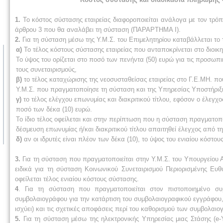
1.
Το κόστος σύστασης εταιρείας διαφοροποιείται ανάλογα με τον τρόπ
άρθρου 3 που θα αναλάβει τη σύσταση (ΠΑΡΑΡΤΗΜΑ I).
2.
Για τη σύσταση μέσω της Υ.Μ.Σ. του Επιμελητηρίου καταβάλλεται το 
α)
Το τέλος κόστους σύστασης εταιρείας που ανταποκρίνεται στο διοικη
Το ύψος του ορίζεται στο ποσό των πενήντα (50) ευρώ για τις προσωπικέ
τους συνεταιρισμούς,
β)
το τέλος καταχώρισης της νεοσυσταθείσας εταιρείας στο Γ.Ε.ΜΗ. που
Υ.Μ.Σ. που πραγματοποίησε τη σύσταση και της Υπηρεσίας Υποστήριξ
γ)
το τέλος ελέγχου επωνυμίας και διακριτικού τίτλου, εφόσον ο έλεγχ
ποσό των δέκα (10) ευρώ.
Το ίδιο τέλος οφείλεται και στην περίπτωση που η σύσταση πραγματοπο
δέσμευση επωνυμίας ή/και διακριτικού τίτλου απαιτηθεί έλεγχος από 
δ)
αν οι ιδρυτές είναι πλέον των δέκα (10), το ύψος του ενιαίου κόστο
3.
Για τη σύσταση που πραγματοποιείται στην Υ.Μ.Σ. του Υπουργείου 
ειδικά για τη σύσταση Κοινωνικού Συνεταιρισμού Περιορισμένης Ευθ
οφείλεται τέλος ενιαίου κόστους σύστασης.
4
. Για τη σύσταση που πραγματοποιείται στον πιστοποιημένο συ
συμβολαιογράφου για την κατάρτιση του συμβολαιογραφικού εγγράφου,
ισχύει) και τις σχετικές αποφάσεις περί του καθορισμού των συμβολαι
5.
Για τη σύσταση μέσω της ηλεκτρονικής Υπηρεσίας μιας Στάσης (e-Υ