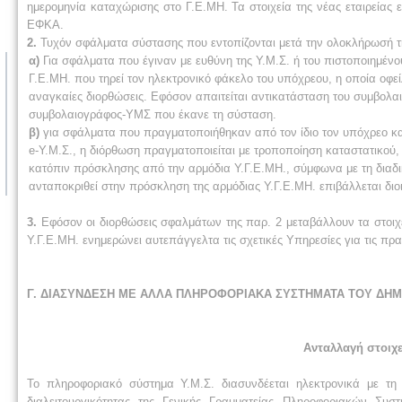
ημερομηνία καταχώρισης στο Γ.Ε.ΜΗ. Τα στοιχεία της νέας εταιρείας 
ΕΦΚΑ.
2.
Τυχόν σφάλματα σύστασης που εντοπίζονται μετά την ολοκλήρωσή τη
α)
Για σφάλματα που έγιναν με ευθύνη της Υ.Μ.Σ. ή του πιστοποιημέ
Γ.Ε.ΜΗ. που τηρεί τον ηλεκτρονικό φάκελο του υπόχρεου, η οποία οφείλ
αναγκαίες διορθώσεις. Εφόσον απαιτείται αντικατάσταση του συμβολα
συμβολαιογράφος-ΥΜΣ που έκανε τη σύσταση.
β)
για σφάλματα που πραγματοποιήθηκαν από τον ίδιο τον υπόχρεο κατ
e-Υ.Μ.Σ., η διόρθωση πραγματοποιείται με τροποποίηση καταστατικού, 
κατόπιν πρόσκλησης από την αρμόδια Υ.Γ.Ε.ΜΗ., σύμφωνα με τη διαδι
ανταποκριθεί στην πρόσκληση της αρμόδιας Υ.Γ.Ε.ΜΗ. επιβάλλεται διο
3.
Εφόσον οι διορθώσεις σφαλμάτων της παρ. 2 μεταβάλλουν τα στοιχ
Υ.Γ.Ε.ΜΗ. ενημερώνει αυτεπάγγελτα τις σχετικές Υπηρεσίες για τις πρ
Γ. ΔΙΑΣΥΝΔΕΣΗ ΜΕ ΑΛΛΑ ΠΛΗΡΟΦΟΡΙΑΚΑ ΣΥΣΤΗΜΑΤΑ ΤΟΥ ΔΗΜ
Ανταλλαγή στοιχ
Το πληροφοριακό σύστημα Υ.Μ.Σ. διασυνδέεται ηλεκτρονικά με τ
διαλειτουργικότητας της Γενικής Γραμματείας Πληροφοριακών Συ