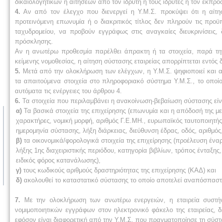
δικαιολογητικών ή αιτήσεων από τον ιδρυτή ή τους ιδρυτές ή τον εκπρ
4.
Αν από τον έλεγχο που διενεργεί η Υ.Μ.Σ. προκύψει ότι η αίτησ
προτεινόμενη επωνυμία ή ο διακριτικός τίτλος δεν πληρούν τις προϋ
ταχυδρομείου, να προβούν εγγράφως στις αναγκαίες διευκρινίσεις
πρόσκλησης.
Αν η ανωτέρω προθεσμία παρέλθει άπρακτη ή τα στοιχεία, παρά τη
κείμενης νομοθεσίας, η αίτηση σύστασης εταιρείας απορρίπτεται εντός
5.
Μετά από την ολοκλήρωση των ελέγχων, η Υ.Μ.Σ. ψηφιοποιεί και απ
τα απαιτούμενα στοιχεία στο πληροφοριακό σύστημα Υ.Μ.Σ., το οποίο
αυτόματα τις ενέργειες του άρθρου 4.
6.
Τα στοιχεία που περιλαμβάνει η ανακοίνωση-βεβαίωση σύστασης εί
α)
Τα βασικά στοιχεία της επιχείρησης (επωνυμία και η απόδοσή της με 
χαρακτήρες, νομική μορφή, αριθμός Γ.Ε.ΜΗ., ευρωπαϊκός ταυτοποιητή
ημερομηνία σύστασης, λήξη διάρκειας, διεύθυνση έδρας, οδός, αριθμός,
β)
τα οικονομικά/φορολογικά στοιχεία της επιχείρησης (προέλευση έναρ
λήξης 1ης διαχειριστικής περιόδου, κατηγορία βιβλίων, τρόπος ένταξη
ειδικός φόρος κατανάλωσης),
γ)
τους κωδικούς αριθμούς δραστηριότητας της επιχείρησης (ΚΑΔ) και
δ)
ακολουθεί το καταστατικό σύστασης το οποίο αποτελεί αναπόσπαστ
7.
Με την ολοκλήρωση των ανωτέρω ενεργειών, η εταιρεία συστήνε
νομιμοποιητικών εγγράφων στον ηλεκτρονικό φάκελο της εταιρείας, 
εφόσον είναι διαφορετική από την Υ.Μ.Σ. που πραγματοποίησε τη σύστ