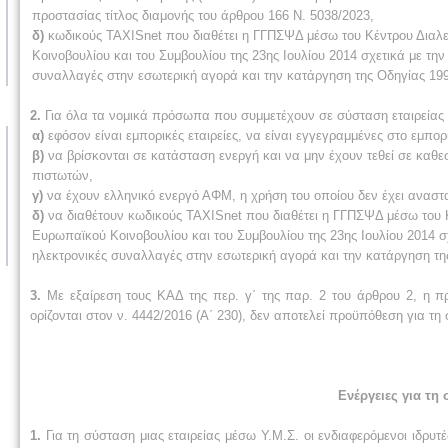
προστασίας τίτλος διαμονής του άρθρου 166 Ν. 5038/2023,
δ)
κωδικούς TAXISnet που διαθέτει η ΓΓΠΣΨΔ μέσω του Κέντρου Διαλ
Κοινοβουλίου και του Συμβουλίου της 23ης Ιουλίου 2014 σχετικά με την
συναλλαγές στην εσωτερική αγορά και την κατάργηση της Οδηγίας 199
2.
Για όλα τα νομικά πρόσωπα που συμμετέχουν σε σύσταση εταιρείας ω
α)
εφόσον είναι εμπορικές εταιρείες, να είναι εγγεγραμμένες στο εμπορ
β)
να βρίσκονται σε κατάσταση ενεργή και να μην έχουν τεθεί σε καθ
πιστω­τών,
γ)
να έχουν ελληνικό ενεργό ΑΦΜ, η χρήση του οποίου δεν έχει αναστα
δ)
να διαθέτουν κωδικούς TAXISnet που διαθέτει η ΓΓΠΣΨΔ μέσω του 
Ευρωπαϊκού Κοινοβουλίου και του Συμβουλίου της 23ης Ιουλίου 2014 σχ
ηλεκτρονικές συναλλαγές στην εσωτερική αγορά και την κατάργηση τη
3.
Με εξαίρεση τους ΚΑΔ της περ. γ΄ της παρ. 2 του άρθρου 2, η π
ορίζονται στον ν. 4442/2016 (Α΄ 230), δεν αποτελεί προϋπόθεση για τη 
Ενέργειες για τη
1.
Για τη σύσταση μιας εταιρείας μέσω Υ.Μ.Σ. οι ενδιαφερόμενοι ιδρυ