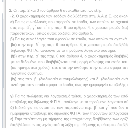
2.
Οι παρ. 2 και 3 του άρθρου 6 αντικαθίσταται ως εξής:
«
2.
Ο χαρακτηρισμός των εσόδων διαβιβάζεται στην Α.Α.Δ.Ε. ως ακο
α)
Για τις συναλλαγές που αφορούν σε έσοδα, των οποίων τα σχετικά
στις περ. β ́, γ ́ και ε ́ της παρ. 6 του άρθρου 4, ο χαρακτηρισμός
παραστατικών, όπως αυτός ορίζεται στο άρθρο 5.
β)
Για τις συναλλαγές που αφορούν σε έσοδα, των οποίων τα σχετικά
βα)
στην περ. δ ́ της παρ. 6 του άρθρου 4, ο χαρακτηρισμός διαβιβά
δήλωσης Φ.Π.Α., ανάλογα με το τηρούμενο λογιστικό σύστημα,
ββ)
στην περ. α ́ της παρ. 6 του άρθρου 4, ο χαρακτηρισμός διαβιβά
με τα δεδομένα που διαβιβάζονται υπό μορφή σύνοψης και εντός το
(σε πραγματικό χρόνο), είτε από την οντότητα στην οποία αφορά τ
λογιστικό σύστημα.
βγ)
στις περ. β ́ (διαδικασία αυτοτιμολόγησης) και δ ́ (διαδικασία 
οντότητα στην οποία αφορά το έσοδο, έως την ημερομηνία υποβολής 
γ)
Για τις πωλήσεις για λογαριασμό τρίτου, ο χαρακτηρισμός των εσό
υποβολής της δήλωσης Φ.Π.Α., ανάλογα με το τηρούμενο λογιστικό σ
δ)
Ειδικά για τις οντότητες των παραπάνω περ. β ́ και γ ́ που δεν 
ημερομηνία υποβολής της δήλωσης Φ.Π.Α. των τηρούντων απλογραφικ
ε)
Στην περίπτωση μη τήρησης της υποχρέωσης διαβίβασης των οριζ
διαβιβάζεται εντός μηνός από τη λήξη της τιθέμενης προθεσμίας διαβί