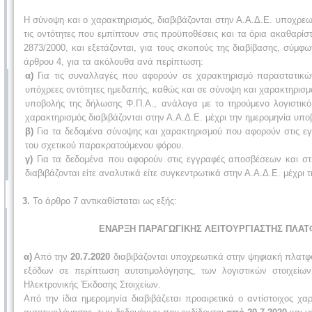
Η σύνοψη και ο χαρακτηρισμός, διαβιβάζονται στην Α.Α.Δ.Ε. υποχρεω
τις οντότητες που εμπίπτουν στις προϋποθέσεις και τα όρια ακαθαρί
2873/2000, και εξετάζονται, για τους σκοπούς της διαβίβασης, σύμφων
άρθρου 4, για τα ακόλουθα ανά περίπτωση:
α)
Για τις συναλλαγές που αφορούν σε χαρακτηρισμό παραστατικώ
υπόχρεες οντότητες ημεδαπής, καθώς και σε σύνοψη και χαρακτηρισμ
υποβολής της δήλωσης Φ.Π.Α., ανάλογα με το τηρούμενο λογιστικό 
χαρακτηρισμός διαβιβάζονται στην Α.Α.Δ.Ε. μέχρι την ημερομηνία υπ
β)
Για τα δεδομένα σύνοψης και χαρακτηρισμού που αφορούν στις εγ
του σχετικού παρακρατούμενου φόρου.
γ)
Για τα δεδομένα που αφορούν στις εγγραφές αποσβέσεων και στι
διαβιβάζονται είτε αναλυτικά είτε συγκεντρωτικά στην Α.Α.Δ.Ε. μέχρ
3.
Το άρθρο 7 αντικαθίσταται ως εξής:
ΕΝΑΡΞΗ ΠΑΡΑΓΩΓΙΚΗΣ ΛΕΙΤΟΥΡΓΙΑΣΤΗΣ ΠΛΑ
α)
Από την
20.7.2020
διαβιβάζονται υποχρεωτικά στην ψηφιακή πλατ
εξόδων σε περίπτωση αυτοτιμολόγησης, των λογιστικών στοιχεί
Ηλεκτρονικής Έκδοσης Στοιχείων.
Από την ίδια ημερομηνία διαβιβάζεται προαιρετικά ο αντίστοιχος 