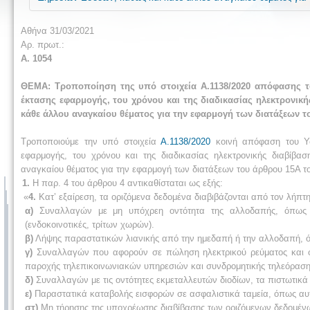
Αθήνα 31/03/2021
Αρ. πρωτ.:
Α. 1054
ΘΕΜΑ: Τροποποίηση της υπό στοιχεία Α.1138/2020 απόφασης το
έκτασης εφαρμογής, του χρόνου και της διαδικασίας ηλεκτρονι
κάθε άλλου αναγκαίου θέματος για την εφαρμογή των διατάξεων του
Τροποποιούμε την υπό στοιχεία
Α.1138/2020
κοινή απόφαση του Υφ
εφαρμογής, του χρόνου και της διαδικασίας ηλεκτρονικής διαβί
αναγκαίου θέματος για την εφαρμογή των διατάξεων του άρθρου 15Α του
1.
Η παρ. 4 του άρθρου 4 αντικαθίσταται ως εξής:
«
4.
Κατ’ εξαίρεση, τα οριζόμενα δεδομένα διαβιβάζονται από τον λήπτ
α)
Συναλλαγών με μη υπόχρεη οντότητα της αλλοδαπής, όπως εν
(ενδοκοινοτικές, τρίτων χωρών).
β)
Λήψης παραστατικών λιανικής από την ημεδαπή ή την αλλοδαπή, ό
γ)
Συναλλαγών που αφορούν σε πώληση ηλεκτρικού ρεύματος και φυσι
παροχής τηλεπικοινωνιακών υπηρεσιών και συνδρομητικής τηλεόραση
δ)
Συναλλαγών με τις οντότητες εκμεταλλευτών διοδίων, τα πιστωτικά
ε)
Παραστατικά καταβολής εισφορών σε ασφαλιστικά ταμεία, όπως αυ
στ)
Μη τήρησης της υποχρέωσης διαβίβασης των οριζόμενων δεδομένω