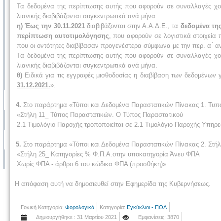
Τα δεδομένα της περίπτωσης αυτής που αφορούν σε συναλλαγές χον
λιανικής διαβιβάζονται συγκεντρωτικά ανά μήνα.
η)
Έως την 30.11.2021
διαβιβάζονται στην Α.Α.Δ.Ε., τα
δεδομένα τη
περίπτωση αυτοτιμολόγησης
, που αφορούν σε λογιστικά στοιχεία
που οι οντότητες διαβίβασαν προγενέστερα σύμφωνα με την περ. α ́ 
Τα δεδομένα της περίπτωσης αυτής που αφορούν σε συναλλαγές χον
λιανικής διαβιβάζονται συγκεντρωτικά ανά μήνα.
θ)
Ειδικά για τις εγγραφές μισθοδοσίας η διαβίβαση των δεδομένων 
31.12.2021.
».
4.
Στο παράρτημα «Τύποι και Δεδομένα Παραστατικών Πίνακας 1. Τυπο
«Στήλη 11_ Τύπος Παραστατικών. Ο Τύπος Παραστατικού
2.1 Τιμολόγιο Παροχής τροποποιείται σε 2.1 Τιμολόγιο Παροχής Υπηρ
5.
Στο παράρτημα «Τύποι και Δεδομένα Παραστατικών Πίνακας 2. Στήλ
«Στήλη 25_ Κατηγορίες % Φ.Π.Α.στην υποκατηγορία Άνευ ΦΠΑ
Χωρίς ΦΠΑ - άρθρο 6 του κώδικα ΦΠΑ (προσθήκη)».
Η απόφαση αυτή να δημοσιευθεί στην Εφημερίδα της Κυβερνήσεως.
Γονική Κατηγορία:
Φορολογικά
Κατηγορία:
Εγκύκλιοι - ΠΟΛ
Δημιουργήθηκε : 31 Μαρτίου 2021
Εμφανίσεις: 3870