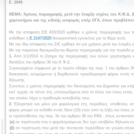
Ε. 2049
ΘΕΜΑ: Χρόνος παραγραφής μετά την έναρξη ισχύος του Κ.Φ.Δ. (Ν
χαρτοσήμου και της ειδικής εισφοράς υπέρ ΟΓΑ, όπου προβλέπετ
Με την απόφαση ΣτΕ 433/2020 κρίθηκε ο χρόνος παραγραφής των τελ
εκδόθηκε η
Ε.2147/2020
διευκρινιστική εγκύκλιος για το θέμα αυτό.
Με την ίδια απόφαση του ΣτΕ κρίθηκε ότι για χρήσεις μετά την έναρξη 
Με την παρούσα διευκρινίζονται θέματα παραγραφής για την περίοδο μ
1.
Από 1/1/2014 το ζήτημα της παραγραφής των τελών χαρτοσήμου κα
διατάξεις του άρθρου 36 του Κ.Φ.Δ..
Συγκεκριμένα σύμφωνα με το πρώτο εδάφιο της παρ. 1 του άρθρου 36
διοικητικού, εκτιμώμενου ή διορθωτικού προσδιορισμού φόρου εντός 
δήλωσης.
Συνεπώς ο χρόνος παραγραφής του δικαιώματος του Δημοσίου για επιβο
κατ΄ αρχήν σε πέντε έτη, υπολογιζόμενα από το τέλος του έτους εντός
του οποίου λήγει η προθεσμία καταβολής τους.
2.
Εξαιρετικά και μόνο για φορολογικά έτη, περιόδους, υποθέσεις απ
φόρου μπορεί να εκδοθεί εντός δέκα (10) ετών από τη λήξη του έτους 
οι προϋποθέσεις της παρ. 3α του άρθρου 36 του ΚΦΔ , όπως αντικαταστ
(α)
σε περίπτωση που ο φορολογούμενος δεν έχει υποβάλει δήλωση εν
(β)
σε περίπτωση που μετά την πενταετία περιέλθουν σε γνώση οποια
θα μπορούσαν να είναι σε γνώση αυτής εντός της πενταετίας και π