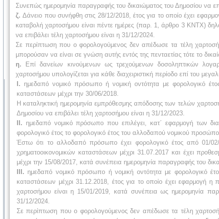
Συνεπώς ημερομηνία παραγραφής του δικαιώματος του Δημοσίου να επι
ζ.
Δάνειο που συνήφθη στις 28/12/2018, έτος για το οποίο έχει εφαρμ
καταβολή χαρτοσήμου είναι πέντε ημέρες (παρ. 1, άρθρο 3 ΚΝΤΧ) δηλ
να επιβάλει τέλη χαρτοσήμου είναι η 31/12/2024.
Σε περίπτωση που ο φορολογούμενος δεν απέδωσε τα τέλη χαρτοσήμ
μπορούσαν να είναι σε γνώση αυτής εντός της πενταετίας τότε το δικα
η.
Επί δανείων κινούμενων ως τρεχούμενων δοσοληπτικών λογαρι
χαρτοσήμου υπολογίζεται για κάθε διαχειριστική περίοδο επί του μεγ
Ι.
ημεδαπό νομικό πρόσωπο ή νομική οντότητα με φορολογικό έτος 
καταστάσεων μέχρι την 30/06/2018.
Η καταληκτική ημερομηνία εμπρόθεσμης απόδοσης των τελών χαρτοσήμ
Δημοσίου να επιβάλει τέλη χαρτοσήμου είναι η 31/12/2023.
ΙΙ.
ημεδαπό νομικό πρόσωπο που επιλέγει, κατ΄ εφαρμογή των δια
φορολογικό έτος το φορολογικό έτος του αλλοδαπού νομικού προσώπου
Έστω ότι το αλλοδαπό πρόσωπο έχει φορολογικό έτος από 01/02/
χρηματοοικονομικών καταστάσεων μέχρι 31.07.2017 και έχει προθ
μέχρι την 15/08/2017, κατά συνέπεια ημερομηνία παραγραφής του δικα
ΙΙΙ.
ημεδαπό νομικό πρόσωπο ή νομική οντότητα με φορολογικό έτος
καταστάσεων μέχρι 31.12.2018, έτος για το οποίο έχει εφαρμογή η
χαρτοσήμου είναι η 15/01/2019, κατά συνέπεια ως ημερομηνία παρ
31/12/2024.
Σε περίπτωση που ο φορολογούμενος δεν απέδωσε τα τέλη χαρτοσήμ