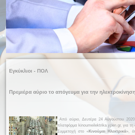
Εγκύκλιοι - ΠΟΛ
Πρεμιέρα αύριο το απόγευμα για την ηλεκτροκίνησ
Από αύριο, ‪Δευτέρα 24 Αυγούστου 2020,
πλατφόρμα ‪kinoumeilektrika.ypen.gr‬, για τ
Συμμετοχή στο «
Κινούμαι Ηλεκτρικά
», ό