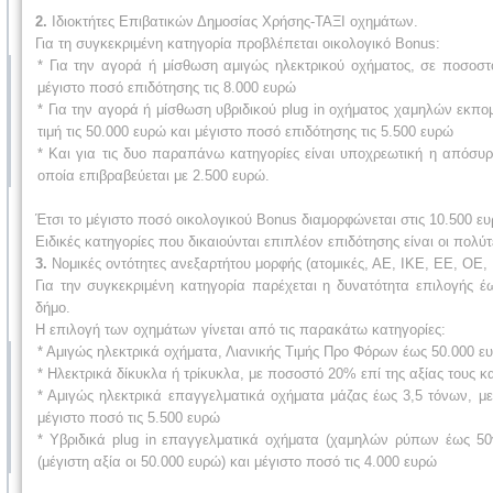
2.
Ιδιοκτήτες Επιβατικών Δημοσίας Χρήσης-ΤΑΞΙ οχημάτων.
Για τη συγκεκριμένη κατηγορία προβλέπεται οικολογικό Bonus:
* Για την αγορά ή μίσθωση αμιγώς ηλεκτρικού οχήματος, σε ποσοστό
μέγιστο ποσό επιδότησης τις 8.000 ευρώ
* Για την αγορά ή μίσθωση υβριδικού plug in οχήματος χαμηλών εκπο
τιμή τις 50.000 ευρώ και μέγιστο ποσό επιδότησης τις 5.500 ευρώ
* Και για τις δυο παραπάνω κατηγορίες είναι υποχρεωτική η απόσυρσ
οποία επιβραβεύεται με 2.500 ευρώ.
Έτσι το μέγιστο ποσό οικολογικού Bonus διαμορφώνεται στις 10.500 ευ
Ειδικές κατηγορίες που δικαιούνται επιπλέον επιδότησης είναι οι πολύ
3.
Νομικές οντότητες ανεξαρτήτου μορφής (ατομικές, ΑΕ, ΙΚΕ, ΕΕ, ΟΕ, 
Για την συγκεκριμένη κατηγορία παρέχεται η δυνατότητα επιλογής έω
δήμο.
Η επιλογή των οχημάτων γίνεται από τις παρακάτω κατηγορίες:
* Αμιγώς ηλεκτρικά οχήματα, Λιανικής Τιμής Προ Φόρων έως 50.000 ε
* Ηλεκτρικά δίκυκλα ή τρίκυκλα, με ποσοστό 20% επί της αξίας τους κ
* Αμιγώς ηλεκτρικά επαγγελματικά οχήματα μάζας έως 3,5 τόνων, με
μέγιστο ποσό τις 5.500 ευρώ
* Υβριδικά plug in επαγγελματικά οχήματα (χαμηλών ρύπων έως 50
(μέγιστη αξία οι 50.000 ευρώ) και μέγιστο ποσό τις 4.000 ευρώ