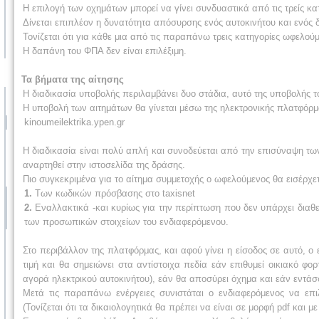
Η επιλογή των οχημάτων μπορεί να γίνει συνδυαστικά από τις τρείς κα
Δίνεται επιπλέον η δυνατότητα απόσυρσης ενός αυτοκινήτου και ενός 
Τονίζεται ότι για κάθε μια από τις παραπάνω τρεις κατηγορίες ωφελο
Η δαπάνη του ΦΠΑ δεν είναι επιλέξιμη.
Τα βήματα της αίτησης
Η διαδικασία υποβολής περιλαμβάνει δυο στάδια, αυτό της υποβολής το
Η υποβολή των αιτημάτων θα γίνεται μέσω της ηλεκτρονικής πλατφόρμ
kinoumeilektrika.ypen.gr
Η διαδικασία είναι πολύ απλή και συνοδεύεται από την επισύναψη τ
αναρτηθεί στην ιστοσελίδα της δράσης.
Πιο συγκεκριμένα για το αίτημα συμμετοχής ο ωφελούμενος θα εισέρχε
1.
Των κωδικών πρόσβασης στο taxisnet
2.
Εναλλακτικά -και κυρίως για την περίπτωση που δεν υπάρχει διαθ
των προσωπικών στοιχείων του ενδιαφερόμενου.
Στο περιβάλλον της πλατφόρμας, και αφού γίνει η είσοδος σε αυτό, ο 
τιμή και θα σημειώνει στα αντίστοιχα πεδία εάν επιθυμεί οικιακό φ
αγορά ηλεκτρικού αυτοκινήτου), εάν θα αποσύρει όχημα και εάν εντάσσε
Μετά τις παραπάνω ενέργειες συνιστάται ο ενδιαφερόμενος να επι
(Τονίζεται ότι τα δικαιολογητικά θα πρέπει να είναι σε μορφή pdf και μ