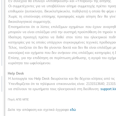
Εν συνεχεία θα επιλέξει «Αποθήκευση» και «Υποβολή» της αίτησης.
Οι συμμετέχοντες για να υποβάλλουν αίτημα συμμετοχής πρέπει προ
επιθυμούν (αυτοκίνητο, δίκυκλο/τρίκυκλο, ποδήλατο) η οποία θα φέρε
Χωρίς τη επισύναψη επίσημης προσφοράς καμία αίτηση δεν θα γίνε
δικαιολογητικού συμμετοχής.
Επισημαίνεται ότι οι λίστες επιλέξιμων οχημάτων που έχουν αναρτηθ
μπορούν να είναι επιλέξιμα υπό την αυστηρή προϋπόθεση ότι τηρούν 
Ιδιαίτερη προσοχή πρέπει να δοθεί στον τύπο του ηλεκτρικού ποδ
κατηγορίες για τις οποίες υπάρχουν συγκεκριμένες τεχνικές προδιαγρα
Τέλος, τονίζεται ότι δεν θα γίνονται δεκτά και δεν θα είναι επιλέξιμ
καινούρια) και οχήματα που δεν ανήκουν στις επιλέξιμες κατηγορίες ή
Επίσης, για την επιδότηση σε περίπτωση μίσθωσης, η αγορά του οχήμα
κυριότητα του ωφελούμενου.
Help Desk
Η λειτουργία του Help Desk διευρύνεται και θα δέχεται κλήσεις από τι
Υπενθυμίζεται ότι τα τηλέφωνα επικοινωνίας είναι: ‪2131513640, 213
να στέλνουν τα ερωτήματα τους ηλεκτρονικά στη διεύθυνση:
support.k
Πηγή: ΑΠΕ-ΜΠΕ
Δείτε την απόφαση και σχετικά έγγραφα
εδώ