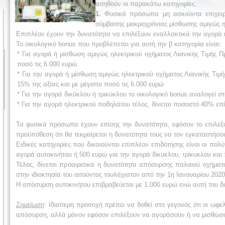
αιτηθούν οι παρακάτω κατηγορίες:
1.
Φυσικά πρόσωπα μη ασκούντα επιχειρ
σύμβασης μακροχρόνιας μίσθωσης αμιγώς ηλ
Επιπλέον έχουν την δυνατότητα να επιλέξουν εναλλακτικά την αγορά 
Το οικολογικό bonus που προβλέπεται για αυτή την β κατηγορία είναι:
* Για αγορά ή μίσθωση αμιγώς ηλεκτρικού οχήματος Λιανικής Τιμής Π
ποσό τις 6.000 ευρώ.
* Για την αγορά ή μίσθωση αμιγώς ηλεκτρικού οχήματος Λιανικής Τι
15% της αξίας και με μέγιστο ποσό τις 6.000 ευρώ
* Για την αγορά δικύκλου ή τρικύκλου το οικολογικό bonus αναλογεί σ
* Για την αγορά ηλεκτρικού ποδηλάτου τέλος, δίνεται ποσοστό 40% επί
Τα φυσικά πρόσωπα έχουν επίσης την δυνατότητα, εφόσον το επιλέξο
προϋπόθεση ότι θα τεκμαίρεται η δυνατότητα τους να τον εγκαταστήσου
Ειδικές κατηγορίες που δικαιούνται επιπλέον επιδότησης είναι οι πολ
αγορά αυτοκινήτου ή 500 ευρώ για την αγορά δίκυκλου, τρίκυκλου και
Τέλος, δίνεται προαιρετικά η δυνατότητα απόσυρσης παλαιού οχήματο
στην ιδιοκτησία του αιτούντος τουλάχιστον από την 1η Ιανουαρίου 2020
Η απόσυρση αυτοκινήτου επιβραβεύεται με 1.000 ευρώ ενώ αυτή του δ
Σημείωση
: Ιδιαίτερη προσοχή πρέπει να δοθεί στο γεγονός ότι οι ωφ
απόσυρση, αλλά μόνον εφόσον επιλέξουν να αγοράσουν ή να μισθώσου