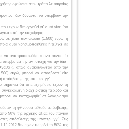
χρήσης οφείλεται στον τρόπο λειτουργίας
παρόντος, δεν δύνανται να υπερβούν την
υ έχουν διενεργηθεί γι΄ αυτό γίνει ίσο
ωγικά από την επιχείρηση.
υρώ σε χίλια πεντακόσια (1.500) ευρώ, η
ποία αυτό χρησιμοποιήθηκε ή τέθηκε σε
αι να αναπροσαρμόζεται ανά πενταετία
περβαίνει την αντίστοιχη για την ίδια
 Αγαθά»), όπως ανακοινώνεται από την
.500) ευρώ, μπορεί να αποσβεστεί είτε
τή απόσβεσης της υποπερ. γγ΄.
σημαίνει ότι οι επιχειρήσεις έχουν τη
συγκεκριμένη διαχειριστική περίοδο και
 μπορεί να καταχωρηθεί σε λογαριασμό
ποιούσαν τη φθίνουσα μέθοδο απόσβεσης,
 από 50% της αρχικής αξίας του πάγιου
στές απόσβεσης της υποπερ. γγ΄. Στις
1.12.2012 δεν είχαν υπερβεί το 50% της