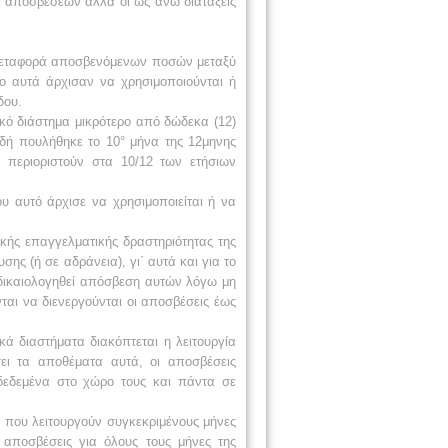
ί αποσβέσεων αλλά οι ως άνω διατάξεις
η μεταφορά αποσβενόμενων ποσών μεταξύ
ο αυτά άρχισαν να χρησιμοποιούνται ή
δου.
ικό διάστημα μικρότερο από δώδεκα (12)
ειδή πουλήθηκε το 10° μήνα της 12μηνης
α περιοριστούν στα 10/12 των ετήσιων
ου αυτό άρχισε να χρησιμοποιείται ή να
κής επαγγελματικής δραστηριότητας της
σης (ή σε αδράνεια), γι΄ αυτά και για το
α δικαιολογηθεί απόσβεση αυτών λόγω μη
ται να διενεργούνται οι αποσβέσεις έως
ά διαστήματα διακόπτεται η λειτουργία
ει τα αποθέματα αυτά, οι αποσβέσεις
νδεδεμένα στο χώρο τους και πάντα σε
ν που λειτουργούν συγκεκριμένους μήνες
ι αποσβέσεις για όλους τους μήνες της