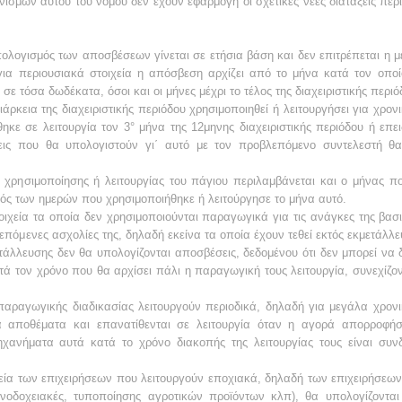
σμών αυτού του νόμου δεν έχουν εφαρμογή οι σχετικές νέες διατάξεις περ
υπολογισμός των αποσβέσεων γίνεται σε ετήσια βάση και δεν επιτρέπεται 
για περιουσιακά στοιχεία η απόσβεση αρχίζει από το μήνα κατά τον οποί
 σε τόσα δωδέκατα, όσοι και οι μήνες μέχρι το τέλος της διαχειριστικής περιό
άρκεια της διαχειριστικής περιόδου χρησιμοποιηθεί ή λειτουργήσει για χρον
θηκε σε λειτουργία τον 3° μήνα της 12μηνης διαχειριστικής περιόδου ή επ
έσεις που θα υπολογιστούν γι΄ αυτό με τον προβλεπόμενο συντελεστή θ
α χρησιμοποίησης ή λειτουργίας του πάγιου περιλαμβάνεται και ο μήνας π
θμός των ημερών που χρησιμοποιήθηκε ή λειτούργησε το μήνα αυτό.
ιχεία τα οποία δεν χρησιμοποιούνται παραγωγικά για τις ανάγκες της βασι
ρεπόμενες ασχολίες της, δηλαδή εκείνα τα οποία έχουν τεθεί εκτός εκμετάλλευ
ετάλλευσης δεν θα υπολογίζονται αποσβέσεις, δεδομένου ότι δεν μπορεί ν
τά τον χρόνο που θα αρχίσει πάλι η παραγωγική τους λειτουργία, συνεχίζον
παραγωγικής διαδικασίας λειτουργούν περιοδικά, δηλαδή για μεγάλα χρονικ
α αποθέματα και επανατίθενται σε λειτουργία όταν η αγορά απορροφήσ
μηχανήματα αυτά κατά το χρόνο διακοπής της λειτουργίας τους είναι συ
χεία των επιχειρήσεων που λειτουργούν εποχιακά, δηλαδή των επιχειρήσεω
ξενοδοχειακές, τυποποίησης αγροτικών προϊόντων κλπ), θα υπολογίζοντα