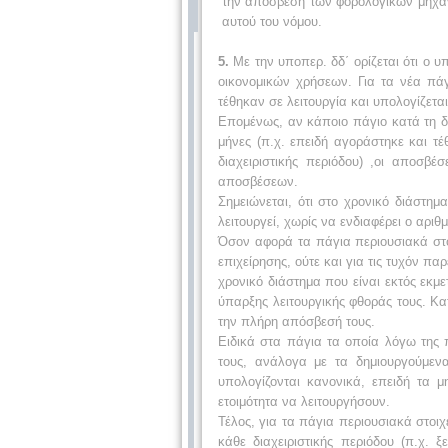
την απόσβεση των φορολογικών μηχανι
αυτού του νόμου.
5.
Με την υποπερ. δδ΄ ορίζεται ότι ο 
οικονομικών χρήσεων. Για τα νέα πά
τέθηκαν σε λειτουργία και υπολογίζεται
Επομένως, αν κάποιο πάγιο κατά τη δι
μήνες (π.χ. επειδή αγοράστηκε και τέ
διαχειριστικής περιόδου) ,οι αποσβ
αποσβέσεων.
Σημειώνεται, ότι στο χρονικό διάστημ
λειτουργεί, χωρίς να ενδιαφέρει ο αρι
Όσον αφορά τα πάγια περιουσιακά στο
επιχείρησης, ούτε και για τις τυχόν πα
χρονικό διάστημα που είναι εκτός εκμ
ύπαρξης λειτουργικής φθοράς τους. Κα
την πλήρη απόσβεσή τους.
Ειδικά στα πάγια τα οποία λόγω της 
τους, ανάλογα με τα δημιουργούμεν
υπολογίζονται κανονικά, επειδή τα 
ετοιμότητα να λειτουργήσουν.
Τέλος, για τα πάγια περιουσιακά στοι
κάθε διαχειριστικής περιόδου (π.χ. 