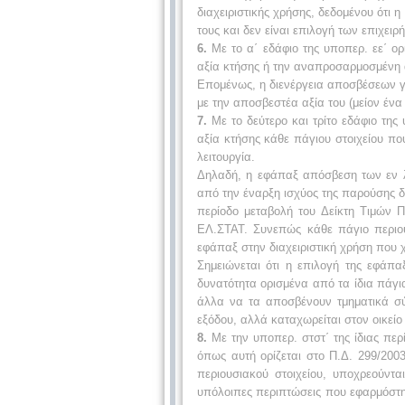
διαχειριστικής χρήσης, δεδομένου ότι 
τους και δεν είναι επιλογή των επιχειρ
6.
Με το α΄ εδάφιο της υποπερ. εε΄ ορ
αξία κτήσης ή την αναπροσαρμοσμένη α
Επομένως, η διενέργεια αποσβέσεων γι
με την αποσβεστέα αξία του (μείον ένα
7.
Με το δεύτερο και τρίτο εδάφιο της 
αξία κτήσης κάθε πάγιου στοιχείου π
λειτουργία.
Δηλαδή, η εφάπαξ απόσβεση των εν λ
από την έναρξη ισχύος της παρούσης δ
περίοδο μεταβολή του Δείκτη Τιμών 
ΕΛ.ΣΤΑΤ. Συνεπώς κάθε πάγιο περιουσ
εφάπαξ στην διαχειριστική χρήση που χ
Σημειώνεται ότι η επιλογή της εφάπα
δυνατότητα ορισμένα από τα ίδια πάγι
άλλα να τα αποσβένουν τμηματικά σύ
εξόδου, αλλά καταχωρείται στον οικεί
8.
Με την υποπερ. στστ΄ της ίδιας περ
όπως αυτή ορίζεται στο Π.Δ. 299/200
περιουσιακού στοιχείου, υποχρεούντ
υπόλοιπες περιπτώσεις που εφαρμόστηκ