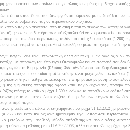
η μη χρησιμοποίηση των παγίων τους για όλους τους μήνες της διαχειριστικής 
ήσεων.
ίζεται ότι οι αποσβέσεις που διενεργούνται σύμφωνα με τις διατάξεις του 
ξία του αποσβεστέου πάγιου περιουσιακού στοιχείου.
α κάποιο πάγιο διακόπτεται από τη στιγμή που το σύνολο των αποσβέσεων πο
 λεπτό), χωρίς να ενδιαφέρει αν αυτό εξακολουθεί να χρησιμοποιείται παραγ
υποπερ. εε΄ της ίδιας περίπτωσης, αυξάνεται από χίλια διακόσια (1.200) ε
ου δυνητικά μπορεί να αποσβεσθεί εξ ολοκλήρου μέσα στη χρήση κατά την ο
όγω παγίων δεν είναι υποχρεωτική αλλά δυνητική. Η ως άνω αξία δύνατ
ιάταξης, με απόφαση του Υπουργού Οικονομικών και σε ποσοστό που δεν θα υ
Παραγωγού στη Βιομηχανία (Κλάδος 055 -«Ενδιάμεσα και Κεφαλαιουχικά
ιακό στοιχείο του οποίου η αξία κτήσης είναι μέχρι χίλια πεντακόσια (1
ρησιμοποιήθηκε ή τέθηκε σε λειτουργία, είτε τμηματικά με βάση το συντελεσ
ξ ή της τμηματικής απόσβεσης αφορά κάθε πάγιο ξεχωριστά, πράγμα που 
α (αξίας κτήσης το καθένα μέχρι 1.500 ευρώ) να τα αποσβένουν εφάπαξ στη 
μφωνα με τα ανωτέρω. Διευκρινίζεται ότι η αξία των παγίων αυτών δεν
ο λογαριασμό παγίου.
ίπτωσης ορίζεται ότι ειδικά οι επιχειρήσεις που μέχρι 31.12.2012 χρησιμο
3 (Α΄255 ) και κατά την ως άνω ημερομηνία είχαν αποσβέσει περισσότερο
αι να μεταβούν στην σταθερή μέθοδο απόσβεσης και στους νέους συντελε
ε η φθίνουσα μέθοδος με το Π.Δ 299/2003, αλλά οι αποσβέσεις μέχρι την 3