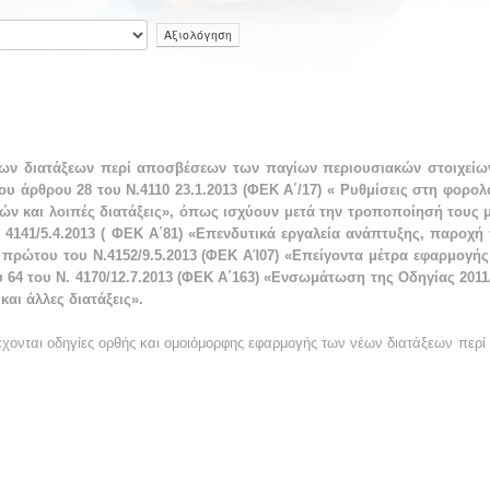
ων διατάξεων περί αποσβέσεων των παγίων περιουσιακών στοιχείων
του άρθρου 28 του Ν.4110 23.1.2013 (ΦΕΚ Α΄/17) « Ρυθμίσεις στη φορο
 και λοιπές διατάξεις», όπως ισχύουν μετά την τροποποίησή τους με 
. 4141/5.4.2013 ( ΦΕΚ Α΄81) «Επενδυτικά εργαλεία ανάπτυξης, παροχή 
πρώτου του Ν.4152/9.5.2013 (ΦΕΚ ΑΊ07) «Επείγοντα μέτρα εφαρμογής 
υ 64 του Ν. 4170/12.7.2013 (ΦΕΚ Α΄163) «Ενσωμάτωση της Οδηγίας 2011
αι άλλες διατάξεις».
χονται οδηγίες ορθής και ομοιόμορφης εφαρμογής των νέων διατάξεων περ