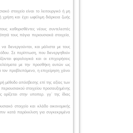
ακό στοιχείο είναι το λειτουργικό ή μη
 χρήση και έχει ωφέλιμη διάρκεια ζωής
τους καθορισθέντες νέους συντελεστές
ότητά τους πάγια περιουσιακά στοιχεία,
να διενεργούνται, και μάλιστα με τους
ιόδου. Σε περίπτωση, που διενεργηθούν
νται φορολογικά και οι επιχειρήσεις
τελέσματα με την προσθήκη αυτών ως
ό τον προβλεπόμενο, η επιχείρηση χάνει
θερή μέθοδο απόσβεσης επί της αξίας των
υ περιουσιακού στοιχείου προσαυξημένης
ορίζεται στην υποπερ. γγ΄ της ίδιας
υσιακό στοιχείο και κλάδο οικονομικής
όπιν κατά παρέκκλιση για συγκεκριμένα