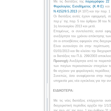
Με τις διατάξεις της
παραγράφου 22 
Φορολογίας Εισοδήματος (Κ.Φ.Ε)
και 
Ν.4152/9.5.2013
(Α΄107) και την παρ. 1
Οι διατάξεις αυτές έχουν εφαρμογή, 
περ.γ΄ της παρ. 5 του άρθρου 38 του 
1η Ιανουαρίου 2013 και μετά.
Επομένως, οι συντελεστές αυτοί εφ
ανεξάρτητα του χρόνου απόκτησης των 
ότι οι αποσβέσεις αφορούν στις διαχειρ
Είναι αυτονόητο ότι στην περίπτωση 
01/01/2013 και θα κλείσει την διαχειρ
οι διατάξεις του Π.Δ. 299/2003 αποκλει
Προσοχή:
Ανεξάρτητα από τα παραπάνω
των παγίων περιουσιακών στοιχείων τ
θα ισχύουν για φορολογικές περιόδους 
Συνεπώς, όσα αναφέρονται στην παρο
υπηρεσία μας νέα εγκύκλιος για την α
ΕΙΔΙΚΟΤΕΡΑ:
Με τις νέες διατάξεις επέρχονται ο
διαχειριστική περίοδος αρχίζει την 1
της περ. στ΄ της παρ. 1 του άρθρου 31 τ