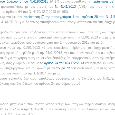
του άρθρου 3 του Ν.4110/2013
(Α΄17) αντικαταστάθηκε η
περίπτωση στ΄
τροποποιήθηκε με την παρ.6 του
Ν. 4141/2013
(Α΄81), την παρ. 6 της
 του άρθρου 64 του Ν. 4170/12.7.2013 (Α΄163).
σύμφωνα με την
περίπτωση ζ΄ της παραγράφου 1 του άρθρου 28 του Ν. 41
Ν. 4141/2013 , για δαπάνες αποσβέσεων που πραγματοποιούνται στις διαχειρ
αρμόζονται για τον υπολογισμό των αποσβέσεων όλων των πάγιων περι
παγίων αυτών είτε αυτά αποκτήθηκαν πριν από την 01/01/2013 είτε μετά τ
ιστικές περιόδους που αρχίζουν από την 1η Ιανουαρίου 2013 και μετά.
που κατά την 01/01/2013 κάποια επιχείρηση βρίσκεται σε διαχειριστική 
ιστική της αυτή περίοδο μετά την 01/01/2013, για τον υπολογισμό των αποσ
στικά για τη χρήση αυτή και οι νέες διατάξεις θα εφαρμοστούν από την επόμε
, σας γνωρίζουμε ότι με το
άρθρο 24 του Ν.4172/2013
καθορίζεται εκ νέου
ων επιχειρήσεων και σύμφωνα με το
άρθρο 72
του ιδίου νόμου, οι νέες δια
που κλείνουν από την 1/1/2014 και μετά.
ύσα εγκύκλιο δεν είναι απολύτως σύμφωνα με τις διατάξεις του Ν.4172
νάλυση των διατάξεων του άρθρου 24 του νόμου αυτού.
υσιώδεις μεταβολές στον τρόπο απόσβεσης των πάγιων περιουσιακών στο
/1/2013 και κλείνει την 31/12/2013. Η ανάλυση αυτών των αλλαγών καθώς κ
ου Κ.Φ.Ε, έχει ως εξής: