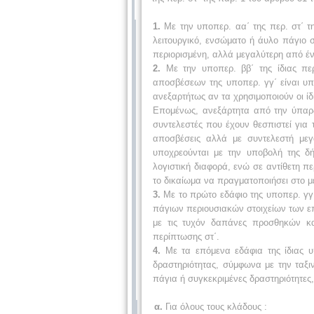
1.
Με την υποπερ. αα΄ της περ. στ΄ τη
λειτουργικό, ενσώματο ή άυλο πάγιο 
περιορισμένη, αλλά μεγαλύτερη από έν
2.
Με την υποπερ. ββ΄ της ίδιας περ
αποσβέσεων της υποπερ. γγ΄ είναι υπο
ανεξαρτήτως αν τα χρησιμοποιούν οι ίδ
Επομένως, ανεξάρτητα από την ύπαρξη
συντελεστές που έχουν θεσπιστεί για
αποσβέσεις αλλά με συντελεστή μεγ
υποχρεούνται με την υποβολή της 
λογιστική διαφορά, ενώ σε αντίθετη π
το δικαίωμα να πραγματοποιήσει στο μέ
3.
Με το πρώτο εδάφιο της υποπερ. γγ΄ 
πάγιων περιουσιακών στοιχείων των επ
με τις τυχόν δαπάνες προσθηκών κα
περίπτωσης στ΄.
4.
Με τα επόμενα εδάφια της ίδιας υπ
δραστηριότητας, σύμφωνα με την ταξι
πάγια ή συγκεκριμένες δραστηριότητες, 
α.
Για όλους τους κλάδους :