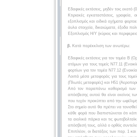
Εδαφικές εκτάσεις, μηδέν τοις εκατό (
Κτιριακές εγκαταστάσεις, γραφεία, ο
εξοπλισμός και ειδικά οχήματα φορτο
άυλα στοιχεία, δικαιώματα, έξοδα πολ
Εξοπλισμός Η/Υ (κύριος και περιφερει
β.
Κατά παρέκκλιση των ανωτέρω:
Εδαφικές εκτάσεις για τον τομέα Β (Ορ
ατόμων για τους τομείς Ν77.11 (Ενοι
φορτίων για τον τομέα Ν77.12 (Ενοικία
Λοιπά μέσα μεταφοράς για τους τομεί
(Πλωτές μεταφορές) και Η51 (Αεροπορι
Από τον παραπάνω καθορισμό των ν
απόσβεσης αυτού θα είναι εκείνος τω
που τυχόν προκύπτει από την ωφέλιμη
Στο σημείο αυτό θα πρέπει να τονισθ
κάθε φορά που διαπιστώνεται ότι κά
τα αιολικά πάρκα και τις φωτοβολταϊ
απόσβεσή τους, αλλά ο ορθός συντελεσ
Επιπλέον, οι διατάξεις των παρ. 1 και