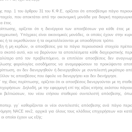
ς παρ. 1 του άρθρου 31 του Κ.Φ.Ε, ορίζεται ότι αποσβέσιμο πάγιο περιουσι
στοιχείο, που αποκτάται από την οικονομική μονάδα για διαρκή παραγωγική
α έτος.
ίπτωσης, ορίζεται ότι η διενέργεια των αποσβέσεων για κάθε έτος με 
χρεωτική. Υπόχρεες είναι οικονομικές μονάδες, οι οποίες έχουν στην κυρι
ιες ή τα εκμισθώνουν ή τα εκμεταλλεύονται με οποιοδήποτε τρόπο.
 ή μη κερδών, οι αποσβέσεις για τα πάγια περιουσιακά στοιχεία πρέπει 
 το σκοπό αυτό, και να βαρύνουν τα αποτελέσματα κάθε διαχειριστικής περ
αλύτερο από τον προβλεπόμενο, οι επιπλέον αποσβέσεις δεν αναγνωρίζο
δήλωσης φορολογίας εισοδήματος να αναμορφώσουν τα προκύψαντα απο
ερίπτωση, αν δεν διενεργηθούν ή διενεργηθούν με συντελεστή μικρότερο απ
λλον τις αποσβέσεις που όφειλε να διενεργήσει και δεν διενήργησε.
της ίδιας περίπτωσης, ορίζεται ότι οι αποσβέσεις διενεργούνται με τη στα
ιχειρήσεων. Δηλαδή, με την εφαρμογή επί της αξίας κτήσης εκάστου πάγιο
ι βελτιώσεων, του νέου ετήσιου σταθερού συντελεστή απόσβεσης, όπως 
οπερ. γγ΄ καθορίζονται οι νέοι συντελεστές απόσβεσης ανά πάγιο περιο
νόμηση NACE rev2, αρχικά για όλους τους κλάδους επιχειρήσεων και κατ
οι οποίοι έχουν ως εξής: