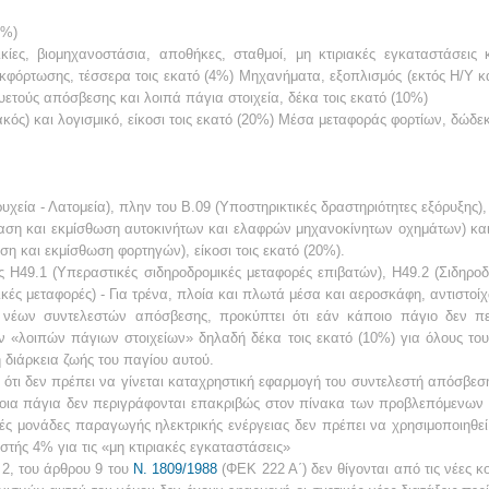
0%)
ικίες, βιομηχανοστάσια, αποθήκες, σταθμοί, μη κτιριακές εγκαταστάσεις 
εκφόρτωσης, τέσσερα τοις εκατό (4%) Μηχανήματα, εξοπλισμός (εκτός Η/Υ κ
υετούς απόσβεσης και λοιπά πάγια στοιχεία, δέκα τοις εκατό (10%)
ακός) και λογισμικό, είκοσι τοις εκατό (20%) Μέσα μεταφοράς φορτίων, δώδεκ
υχεία - Λατομεία), πλην του Β.09 (Υποστηρικτικές δραστηριότητες εξόρυξης)
κίαση και εκμίσθωση αυτοκινήτων και ελαφρών μηχανοκίνητων οχημάτων) κα
ση και εκμίσθωση φορτηγών), είκοσι τοις εκατό (20%).
ς Η49.1 (Υπεραστικές σιδηροδρομικές μεταφορές επιβατών), Η49.2 (Σιδηρο
κές μεταφορές) - Για τρένα, πλοία και πλωτά μέσα και αεροσκάφη, αντιστοίχω
έων συντελεστών απόσβεσης, προκύπτει ότι εάν κάποιο πάγιο δεν περ
ν «λοιπών πάγιων στοιχείων» δηλαδή δέκα τοις εκατό (10%) για όλους του
 διάρκεια ζωής του παγίου αυτού.
εί ότι δεν πρέπει να γίνεται καταχρηστική εφαρμογή του συντελεστή απόσβ
ποια πάγια δεν περιγράφονται επακριβώς στον πίνακα των προβλεπόμενων
κές μονάδες παραγωγής ηλεκτρικής ενέργειας δεν πρέπει να χρησιμοποιηθ
τής 4% για τις «μη κτιριακές εγκαταστάσεις»
 2, του άρθρου 9 του
Ν. 1809/1988
(ΦΕΚ 222 Α΄) δεν θίγονται από τις νέες κ