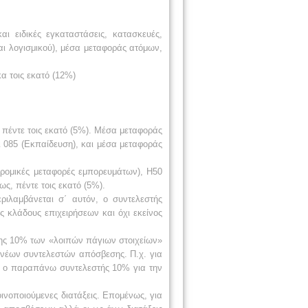
και ειδικές εγκαταστάσεις, κατασκευές,
αι λογισμικού), μέσα μεταφοράς ατόμων,
α τοις εκατό (12%)
, πέντε τοις εκατό (5%). Μέσα μεταφοράς
ι 085 (Εκπαίδευση), και μέσα μεταφοράς
δρομικές μεταφορές εμπορευμάτων), Η50
ς, πέντε τοις εκατό (5%).
ιλαμβάνεται σ΄ αυτόν, ο συντελεστής
ς κλάδους επιχειρήσεων και όχι εκείνος
εσης 10% των «λοιπών πάγιων στοιχείων»
 νέων συντελεστών απόσβεσης. Π.χ. για
εί ο παραπάνω συντελεστής 10% για την
οινοποιούμενες διατάξεις. Επομένως, για