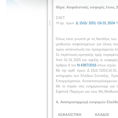
Θέμα: Ασφαλιστικές εισφορές έτους
ΣΧΕΤ:
Η αρ. πρωτ.
Δ.15/Δ/ 3201 /16.01.2024
Υ
Όπως είναι γνωστό με τις διατάξεις των 
μισθωτών ασφαλισμένων για όλους του
τιμών καταναλωτή του προηγούμενου έτ
Σε περίπτωση αρνητικής τιμής παραμέν
Από 01.01.2025 και εφεξής οι εισφορέ
άρθρου 8 του
Ν.4387/2016
όπως ισχύει.
Με την αριθ. πρωτ. Δ.15/Δ΄/3201/16.0
κατηγορίες των Κλάδων Σύνταξης, Υγε
Επαγγελματιών, Αυτοαπασχολούμενων κα
Με το παρόν σας ενημερώνουμε για τι
Εφάπαξ Παροχών για τους Μη Μισθωτού
Α. Αναπροσαρμογή εισφορών Ελεύθε
ΑΣΦΑΛΙΣΤΙΚΗ
ΚΛΑΔΟΣ