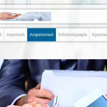
ά
Λογιστικά
Ασφαλιστικά
Ειδησεογραφία
Εργατικ