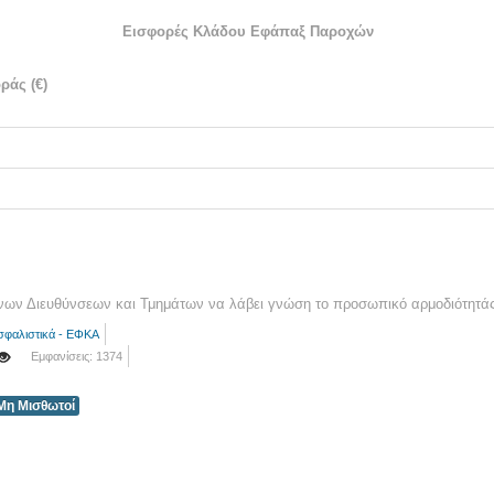
Εισφορές Κλάδου Εφάπαξ Παροχών
ράς (€)
νων Διευθύνσεων και Τμημάτων να λάβει γνώση το προσωπικό αρμοδιότητάς
σφαλιστικά - ΕΦΚΑ
Εμφανίσεις: 1374
Μη Μισθωτοί