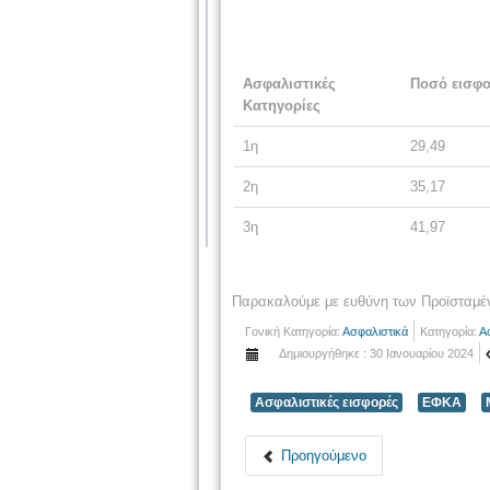
Ασφαλιστικές
Ποσό εισφο
Κατηγορίες
1η
29,49
2η
35,17
3η
41,97
Παρακαλούμε με ευθύνη των Προϊσταμέ
Γονική Κατηγορία:
Ασφαλιστικά
Κατηγορία:
Α
Δημιουργήθηκε : 30 Ιανουαρίου 2024
Ασφαλιστικές εισφορές
ΕΦΚΑ
Προηγούμενο