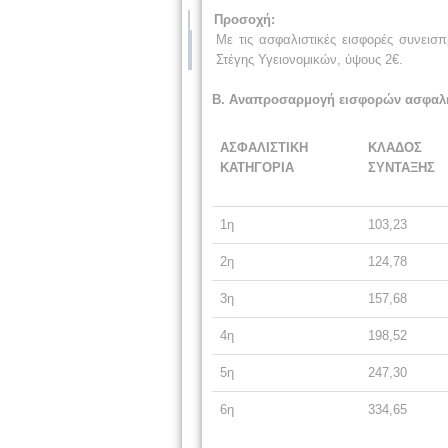
Προσοχή:
Με τις ασφαλιστικές εισφορές συνεισ
Στέγης Υγειονομικών, ύψους 2€.
Β. Αναπροσαρμογή εισφορών ασφαλι
ΑΣΦΑΛΙΣΤΙΚΗ
ΚΛΑΔΟΣ
ΚΑΤΗΓΟΡΙΑ
ΣΥΝΤΑΞΗΣ
1η
103,23
2η
124,78
3η
157,68
4η
198,52
5η
247,30
6η
334,65