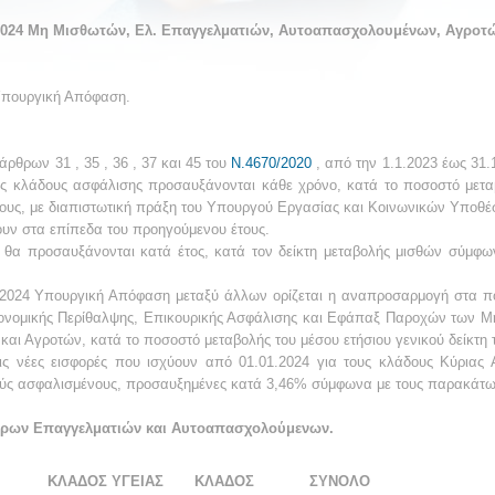
 2024 Μη Μισθωτών, Ελ. Επαγγελματιών, Αυτοαπασχολουμένων, Αγροτ
πουργική Απόφαση.
άρθρων 31 , 35 , 36 , 37 και 45 του
Ν.4670/2020
, από την 1.1.2023 έως 31.
ς κλάδους ασφάλισης προσαυξάνονται κάθε χρόνο, κατά το ποσοστό μεταβο
ους, με διαπιστωτική πράξη του Υπουργού Εργασίας και Κοινωνικών Υποθέ
ουν στα επίπεδα του προηγούμενου έτους.
ς θα προσαυξάνονται κατά έτος, κατά τον δείκτη μεταβολής μισθών σύμφ
1.2024 Υπουργική Απόφαση μεταξύ άλλων ορίζεται η αναπροσαρμογή στα πο
ιονομικής Περίθαλψης, Επικουρικής Ασφάλισης και Εφάπαξ Παροχών των
ι Αγροτών, κατά το ποσοστό μεταβολής του μέσου ετήσιου γενικού δείκτη 
ς νέες εισφορές που ισχύουν από 01.01.2024 για τους κλάδους Κύριας 
ς ασφαλισμένους, προσαυξημένες κατά 3,46% σύμφωνα με τους παρακάτω
ρων Επαγγελματιών και Αυτοαπασχολούμενων.
ΚΛΑΔΟΣ ΥΓΕΙΑΣ
ΚΛΑΔΟΣ
ΣΥΝΟΛΟ