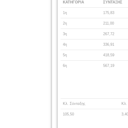
ΚΑΤΗΓΟΡΙΑ
ΣΥΝΤΑΞΗΣ
1η
175,83
2η
211,00
3η
267,72
4η
336,91
5η
418,59
6η
567,19
Κλ. Σύνταξης
Κλ.
105,50
3,4