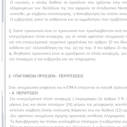
Ο ναυτικός, ο οποίος διαθέτει τα προσόντα που ορίζονται στην απ
εξαιρουμένων των διατάξεών της που αφορούν σε Αποδεικτικό Ναυτική
ανατεθεί, με σύμβαση ναυτολόγησης, η διακυβέρνηση του πλοίου ανα
Ο κυβερνήτης ασκεί τα καθήκοντα και τις αρμοδιότητες που προβλέπον
ζ.
Λοιπό προσωπικό είναι το προσωπικό που προσλαμβάνεται από τον 
επαγγελματικά πλοία αναψυχής, για τα οποία υφίσταται υποχρέωση 
και στα επαγγελματικά τουριστικά ημερόπλοια του άρθρου 10 του ί
εκδίδεται κατ΄ εξουσιοδότηση της περ. (α) της παρ. 9 του άρθρου 21 του
η.
Βοηθητικό προσωπικό είναι οι εργαζόμενοι σε πλοία αναψυχής, γι
του πλοιάρχου ή του κυβερνήτη και του πληρώματος.
2. ΥΠΑΓΟΜΕΝΑ ΠΡΟΣΩΠΑ - ΠΕΡΙΠΤΩΣΕΙΣ
Στην υποχρεωτική ασφάλιση του e-ΕΦΚΑ υπάγονται τα κάτωθι πρόσωπ
• Α΄ ΠΕΡΙΠΤΩΣΗ
Στα επαγγελματικά πλοία αναψυχής ( παραγράφου 2α άρθρου 3 Ν. 4
μήκους έως και είκοσι τεσσάρων (24) μέτρων και μεταφορικής ικανότ
εκτελούν σύμβαση ολικής ναύλωσης διάρκειας έως και δώδεκα (12) ωρ
Δεν υφίσταται υποχρέωση τήρησης οργανικής σύνθεσης πληρώματος.
Τη διακυβέρνηση του πλοίου αναλαμβάνει πλοίαρχος ή κυβερνήτης κα