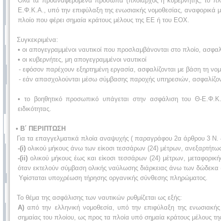
Όλα τα προαναφερόμενα πρόσωπα (πλοίαρχος ή κυβερνήτης, το πλή
Ε.Φ.Κ.Α., υπό την επιφύλαξη της ενωσιακής νομοθεσίας, αναφορικά με
πλοίο που φέρει σημαία κράτους μέλους της ΕΕ ή του ΕΟΧ.
Συγκεκριμένα:
• οι απογεγραμμένοι ναυτικοί που προσλαμβάνονται στο πλοίο, ασφαλίζ
• οι κυβερνήτες, μη απογεγραμμένοι ναυτικοί
- εφόσον παρέχουν εξηρτημένη εργασία, ασφαλίζονται με βάση τη νομο
- εάν απασχολούνται μέσω σύμβασης παροχής υπηρεσιών, ασφαλίζοντα
• το βοηθητικό προσωπικό υπάγεται στην ασφάλιση του Θ-Ε.Φ.Κ
ειδικότητας.
• Β΄ ΠΕΡΙΠΤΩΣΗ
Για τα επαγγελματικά πλοία αναψυχής ( παραγράφου 2α άρθρου 3 Ν. 4
-(i)
ολικού μήκους άνω των είκοσι τεσσάρων (24) μέτρων, ανεξαρτήτω
-(ii)
ολικού μήκους έως και είκοσι τεσσάρων (24) μέτρων, μεταφορικ
όταν εκτελούν σύμβαση ολικής ναύλωσης διάρκειας άνω των δώδεκα (
Υφίσταται υποχρέωση τήρησης οργανικής σύνθεσης πληρώματος.
Το θέμα της ασφάλισης των ναυτικών ρυθμίζεται ως εξής:
Α)
από την ελληνική νομοθεσία, υπό την επιφύλαξη της ενωσιακής 
σημαίας του πλοίου, ως προς τα πλοία υπό σημαία κράτους μέλους τη