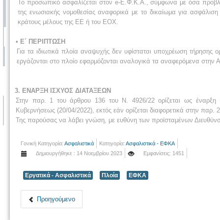
Το προσωπικό ασφαλίζεται στον e-Ε.Φ.Κ.Α., σύμφωνα με όσα προβλέ
της ενωσιακής νομοθεσίας αναφορικά με το δικαίωμα για ασφάλιση 
κράτους μέλους της ΕΕ ή του ΕΟΧ.
• E΄ ΠΕΡΙΠΤΩΣΗ
Για τα ιδιωτικά πλοία αναψυχής δεν υφίσταται υποχρέωση τήρησης ο
εργάζονται στο πλοίο εφαρμόζονται αναλογικά τα αναφερόμενα στην
3. ΕΝΑΡΞΗ ΙΣΧΥΟΣ ΔΙΑΤΑΞΕΩΝ
Στην παρ. 1 του άρθρου 136 του Ν. 4926/22 ορίζεται ως έναρξη 
Κυβερνήσεως (20/04/2022), εκτός εάν ορίζεται διαφορετικά στην παρ. 2
Της παρούσας να λάβει γνώση, με ευθύνη των προϊσταμένων Διευθύνσ
Γονική Κατηγορία:
Ασφαλιστικά
Κατηγορία:
Ασφαλιστικά - ΕΦΚΑ
Δημιουργήθηκε : 14 Νοεμβρίου 2023
Εμφανίσεις: 1451
Εργατικά - Ασφαλιστικά
Πλοία
ΕΦΚΑ
Προηγούμενο