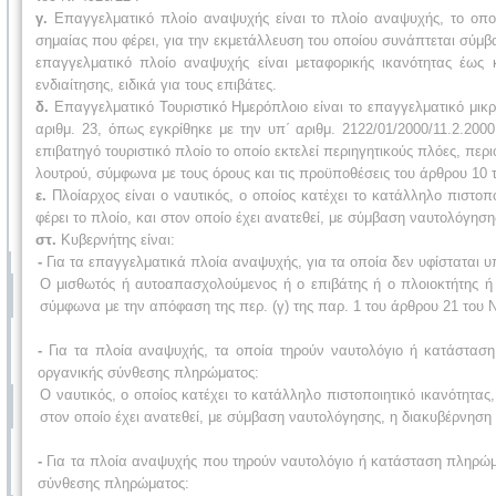
γ.
Επαγγελματικό πλοίο αναψυχής είναι το πλοίο αναψυχής, το οποί
σημαίας που φέρει, για την εκμετάλλευση του οποίου συνάπτεται σύμβ
επαγγελματικό πλοίο αναψυχής είναι μεταφορικής ικανότητας έως 
ενδιαίτησης, ειδικά για τους επιβάτες.
δ.
Επαγγελματικό Τουριστικό Ημερόπλοιο είναι το επαγγελματικό μικ
αριθμ. 23, όπως εγκρίθηκε με την υπ΄ αριθμ. 2122/01/2000/11.2.20
επιβατηγό τουριστικό πλοίο το οποίο εκτελεί περιηγητικούς πλόες, πε
λουτρού, σύμφωνα με τους όρους και τις προϋποθέσεις του άρθρου 10 τ
ε.
Πλοίαρχος είναι ο ναυτικός, ο οποίος κατέχει το κατάλληλο πιστοπ
φέρει το πλοίο, και στον οποίο έχει ανατεθεί, με σύμβαση ναυτολόγησ
στ.
Κυβερνήτης είναι:
-
Για τα επαγγελματικά πλοία αναψυχής, για τα οποία δεν υφίσταται
Ο μισθωτός ή αυτοαπασχολούμενος ή ο επιβάτης ή ο πλοιοκτήτης ή ο
σύμφωνα με την απόφαση της περ. (γ) της παρ. 1 του άρθρου 21 του Ν
-
Για τα πλοία αναψυχής, τα οποία τηρούν ναυτολόγιο ή κατάσταση
οργανικής σύνθεσης πληρώματος:
Ο ναυτικός, ο οποίος κατέχει το κατάλληλο πιστοποιητικό ικανότητας,
στον οποίο έχει ανατεθεί, με σύμβαση ναυτολόγησης, η διακυβέρνηση
-
Για τα πλοία αναψυχής που τηρούν ναυτολόγιο ή κατάσταση πληρώμα
σύνθεσης πληρώματος: