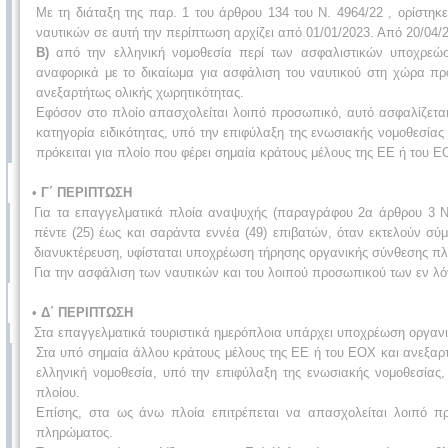
Με τη διάταξη της παρ. 1 του άρθρου 134 του Ν. 4964/22 , ορίστη
ναυτικών σε αυτή την περίπτωση αρχίζει από 01/01/2023. Από 20/04/2
Β)
από την ελληνική νομοθεσία περί των ασφαλιστικών υποχρεώ
αναφορικά με το δικαίωμα για ασφάλιση του ναυτικού στη χώρα πρ
ανεξαρτήτως ολικής χωρητικότητας.
Εφόσον στο πλοίο απασχολείται λοιπό προσωπικό, αυτό ασφαλίζετα
κατηγορία ειδικότητας, υπό την επιφύλαξη της ενωσιακής νομοθεσίας
πρόκειται για πλοίο που φέρει σημαία κράτους μέλους της ΕΕ ή του Ε
• Γ΄ ΠΕΡΙΠΤΩΣΗ
Για τα επαγγελματικά πλοία αναψυχής (παραγράφου 2α άρθρου 3 Ν. 
πέντε (25) έως και σαράντα εννέα (49) επιβατών, όταν εκτελούν σ
διανυκτέρευση, υφίσταται υποχρέωση τήρησης οργανικής σύνθεσης π
Για την ασφάλιση των ναυτικών και του λοιπού προσωπικού των εν λ
• Δ΄ ΠΕΡΙΠΤΩΣΗ
Στα επαγγελματικά τουριστικά ημερόπλοια υπάρχει υποχρέωση οργανι
Στα υπό σημαία άλλου κράτους μέλους της ΕΕ ή του ΕΟΧ και ανεξαρτ
ελληνική νομοθεσία, υπό την επιφύλαξη της ενωσιακής νομοθεσίας,
πλοίου.
Επίσης, στα ως άνω πλοία επιτρέπεται να απασχολείται λοιπό πρ
πληρώματος.