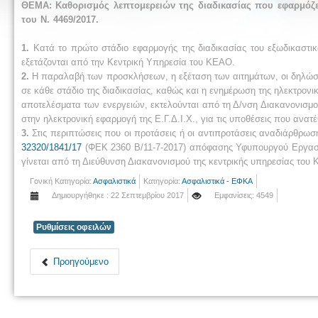
ΘΕΜΑ:
Καθορισμός λεπτομερειών της διαδικασίας που εφαρμόζε
του Ν. 4469/2017.
1.
Κατά το πρώτο στάδιο εφαρμογής της διαδικασίας του εξωδικαστικ
εξετάζονται από την Κεντρική Υπηρεσία του ΚΕΑΟ.
2.
Η παραλαβή των προσκλήσεων, η εξέταση των αιτημάτων, οι δηλώσεις 
σε κάθε στάδιο της διαδικασίας, καθώς και η ενημέρωση της ηλεκτρονική
αποτελέσματα των ενεργειών, εκτελούνται από τη Δ/νση Διακανονισμ
στην ηλεκτρονική εφαρμογή της Ε.Γ.Δ.Ι.Χ., για τις υποθέσεις που ανα
3.
Στις περιπτώσεις που οι προτάσεις ή οι αντιπροτάσεις αναδιάρθρω
32320/1841/17
(ΦΕΚ 2360 Β/11-7-2017) απόφασης Υφυπουργού Εργασί
γίνεται από τη Διεύθυνση Διακανονισμού της κεντρικής υπηρεσίας το
Γονική Κατηγορία:
Ασφαλιστικά
Κατηγορία:
Ασφαλιστικά - ΕΦΚΑ
Δημιουργήθηκε : 22 Σεπτεμβρίου 2017
Εμφανίσεις: 4549
Ρυθμίσεις οφειλών
Προηγούμενο