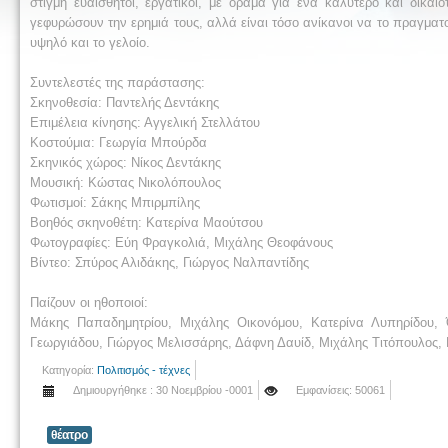
στιγμή ευαίσθητοι, εργατικοί, με όραμα για ένα καλύτερο και δικ
γεφυρώσουν την ερημιά τους, αλλά είναι τόσο ανίκανοι να το πραγματ
υψηλό και το γελοίο.
Συντελεστές της παράστασης:
Σκηνοθεσία: Παντελής Δεντάκης
Επιμέλεια κίνησης: Αγγελική Στελλάτου
Κοστούμια: Γεωργία Μπούρδα
Σκηνικός χώρος: Νίκος Δεντάκης
Μουσική: Κώστας Νικολόπουλος
Φωτισμοί: Σάκης Μπιρμπίλης
Βοηθός σκηνοθέτη: Κατερίνα Μαούτσου
Φωτογραφίες: Εύη Φραγκολιά, Μιχάλης Θεοφάνους
Βίντεο: Σπύρος Αλιδάκης, Γιώργος Ναλπαντίδης
Παίζουν οι ηθοποιοί:
Μάκης Παπαδημητρίου, Μιχάλης Οικονόμου, Κατερίνα Λυπηρίδου,
Γεωργιάδου, Γιώργος Μελισσάρης, Δάφνη Δαυίδ, Μιχάλης Τιτόπουλος,
Κατηγορία:
Πολιτισμός - τέχνες
Δημιουργήθηκε : 30 Νοεμβρίου -0001
Εμφανίσεις: 50061
θέατρο